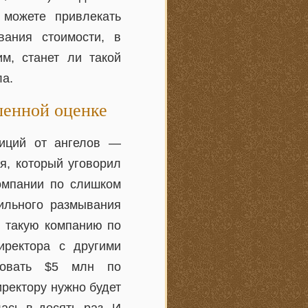
 можете привлекать
ания стоимости, в
им, станет ли такой
ла.
шенной оценке
тиций от ангелов —
я, который уговорил
компании по слишком
сильного размывания
в такую компанию по
иректора с другими
ровать $5 млн по
иректору нужно будет