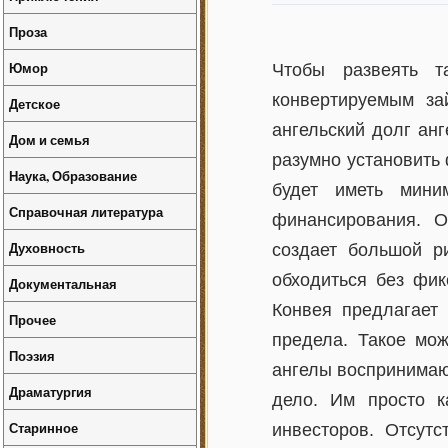
Проза
Юмор
Чтобы развеять т
конвертируемым з
Детское
ангельский долг анг
Дом и семья
разумно установить 
Наука, Образование
будет иметь мини
Справочная литература
финансирования. О
Духовность
создает большой р
обходиться без фик
Документальная
Конвея предлагает 
Прочее
предела. Такое мож
Поэзия
ангелы воспринимаю
Драматургия
дело. Им просто к
Старинное
инвесторов. Отсут