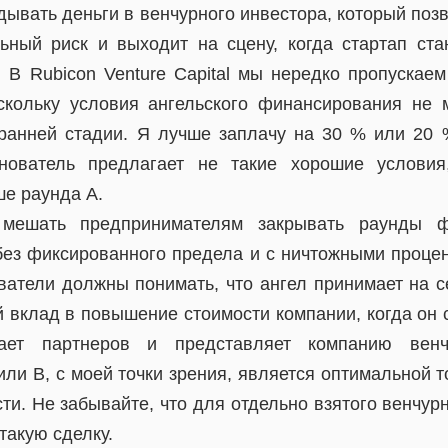
ывать деньги в венчурного инвестора, который поз
ьный риск и выходит на сцену, когда стартап ста
 В Rubicon Venture Capital мы нередко пропускаем
скольку условия ангельского финансирования не 
ранней стадии. Я лучше заплачу на 30 % или 20
нователь предлагает не такие хорошие услови
ше раунда А.
мешать предпринимателям закрывать раунды ф
 без фиксированного предела и с ничтожными процен
ователи должны понимать, что ангел принимает на с
й вклад в повышение стоимости компании, когда он 
кает партнеров и представляет компанию венч
ли В, с моей точки зрения, является оптимальной 
ти. Не забывайте, что для отдельно взятого венчур
такую сделку.