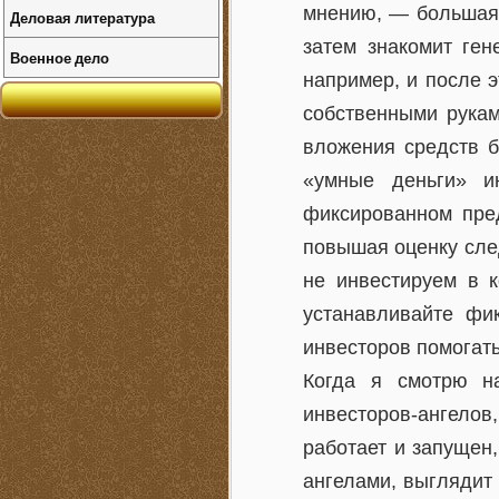
мнению, — большая 
Деловая литература
затем знакомит ген
Военное дело
например, и после э
собственными рукам
вложения средств б
«умные деньги» и
фиксированном пред
повышая оценку сле
не инвестируем в 
устанавливайте фи
инвесторов помогат
Когда я смотрю н
инвесторов-ангело
работает и запущен,
ангелами, выглядит 