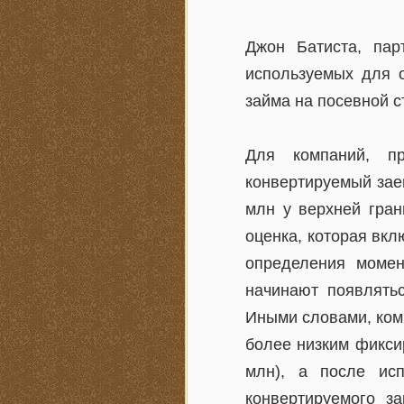
Джон Батиста, пар
используемых для 
займа на посевной с
Для компаний, п
конвертируемый заем
млн у верхней гран
оценка, которая вк
определения момен
начинают появлять
Иными словами, ком
более низким фикси
млн), а после исп
конвертируемого з