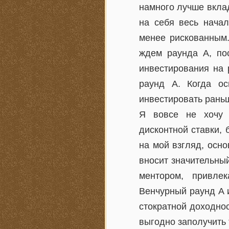
намного лучше вклад
на себя весь начал
менее рискованным.
ждем раунда А, по
инвестирования на 
раунд А. Когда ос
инвестировать рань
Я вовсе не хочу 
дисконтной ставки,
на мой взгляд, осн
вносит значительны
ментором, привле
Венчурный раунд А и
стократной доходнос
выгодно заполучить 