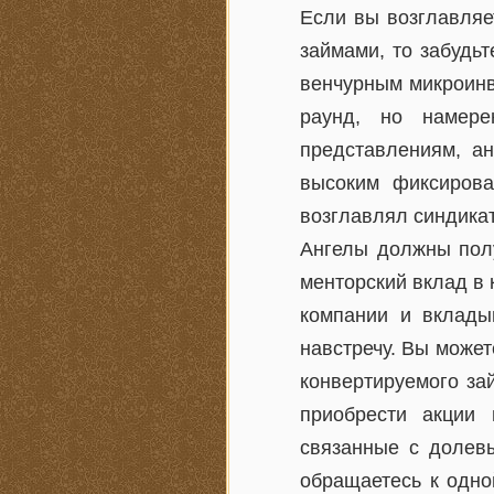
Если вы возглавляе
займами, то забудьт
венчурным микроинв
раунд, но намере
представлениям, ан
высоким фиксирова
возглавлял синдикат
Ангелы должны полу
менторский вклад в 
компании и вкладыв
навстречу. Вы може
конвертируемого за
приобрести акции 
связанные с долевы
обращаетесь к одно