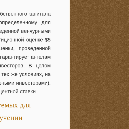
бственного капитала
определенному для
веденной венчурными
тиционной оценке $5
ценки, проведенной
гарантирует ангелам
нвесторов. В целом
тех же условиях, на
рными инвесторами),
центной ставки.
уемых для
лучении