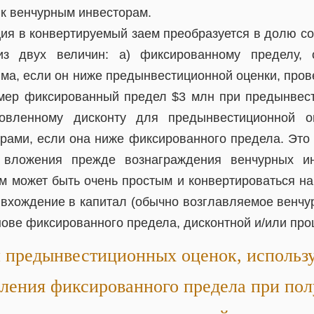
к венчурным инвесторам.
ция в конвертируемый заем преобразуется в долю со
из двух величин: а) фиксированному пределу, 
йма, если он ниже предынвестиционной оценки, про
мер фиксированный предел $3 млн при предынвес
овленному дисконту для предынвестиционной о
рами, если она ниже фиксированного предела. Это 
 вложения прежде вознаграждения венчурных и
м может быть очень простым и конвертироваться на 
 вхождение в капитал (обычно возглавляемое венчу
нове фиксированного предела, дисконтной и/или про
 предынвестиционных оценок, использ
ления фиксированного предела при по