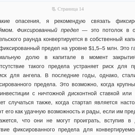
📃 Cтраница 14
акие опасения, я рекомендую связать фикси
аймом.
Фиксированный предел
— это потолок в оц
ельского раунда конвертируется в собственный кап
фиксированный предел на уровне $1,5–5 млн. Это га
мальную долю в капитале в момент закрыти
тсутствие такого предела устраняет риск для п
иск для ангела. В последние годы, однако, ста
сированного предела. Это возможно, когда крупн
инвестиции с ничтожной дисконтной ставкой или
ет случаться также, когда стартап является насто
т его как удачную возможность и рады, если им пре
ажется, что они не могут проиграть, вступив в
ствие фиксированного предела для конвертируемо