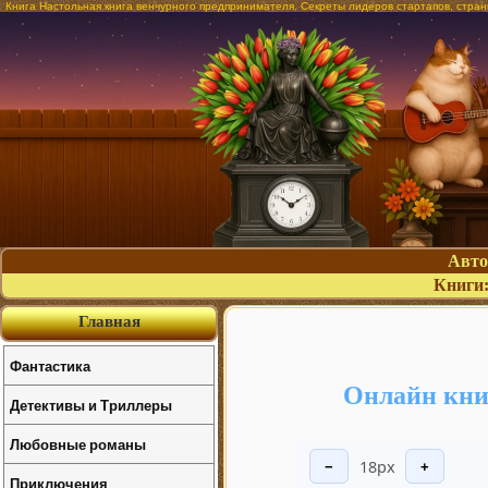
Книга Настольная книга венчурного предпринимателя. Секреты лидеров стартапов, стра
Авт
Книги
Главная
Фантастика
Онлайн кни
Детективы и Триллеры
Любовные романы
18px
−
+
Приключения