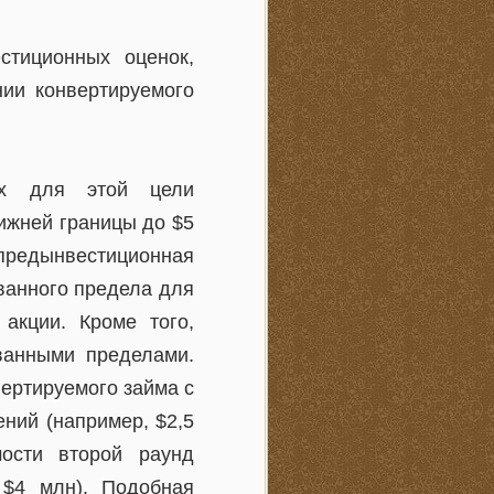
стиционных оценок,
ии конвертируемого
их для этой цели
нижней границы до $5
 предынвестиционная
ванного предела для
акции. Кроме того,
ванными пределами.
ертируемого займа с
ний (например, $2,5
мости второй раунд
 $4 млн). Подобная