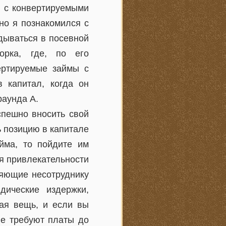
я с конвертируемыми
вно я познакомился с
дываться в посевной
орка, где, по его
вертируемые займы с
 капитал, когда он
раунда А.
спешно вносить свой
ь позицию в капитале
айма, то пойдите им
я привлекательности
ляющие несотруднику
дические издержки,
ная вещь, и если вы
не требуют платы до