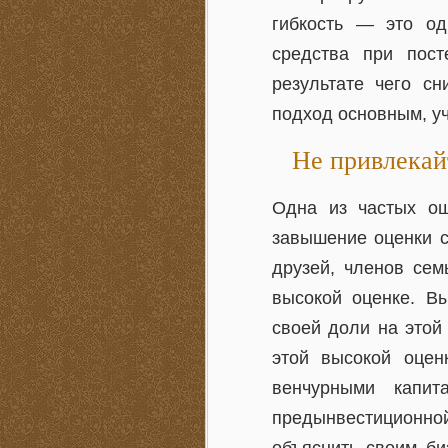
гибкость — это од
средства при пос
результате чего сн
подход основным, у
Не привлекай
Одна из частых ош
завышение оценки с
друзей, членов сем
высокой оценке. Вы
своей доли на этой
этой высокой оцен
венчурными капи
предынвестиционной 