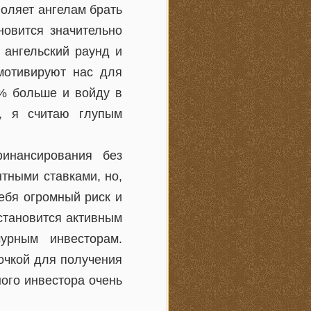
воляет ангелам брать
новится значительно
 ангельский раунд и
мотивируют нас для
 % больше и войду в
я, я считаю глупым
инансирования без
тными ставками, но,
ебя огромный риск и
становится активным
урным инвесторам.
точкой для получения
ного инвестора очень