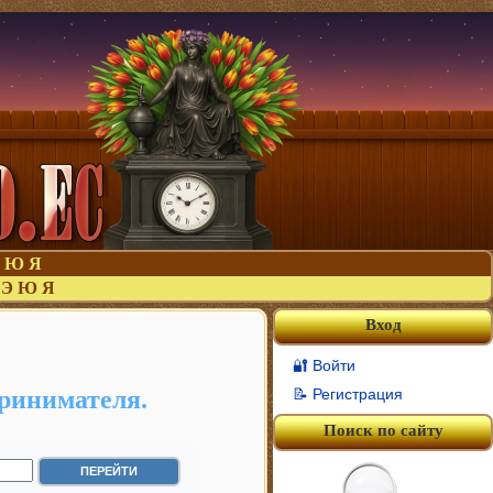
Ю
Я
Э
Ю
Я
Вход
🔐 Войти
ринимателя.
📝 Регистрация
Поиск по сайту