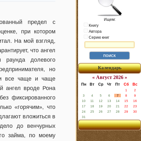
Ищем:
рованный предел с
Книгу
енке, при котором
Автора
Серию книг
итал. На мой взгляд,
рантирует, что ангел
я раунда долевого
Календарь
редпринимателя, но
« Август 2026 »
ли все чаще и чаще
Пн
Вт
Ср
Чт
Пт
Сб
Вс
ый ангел вроде Рона
1
2
3
4
5
6
7
8
9
 без фиксированного
10
11
12
13
14
15
16
лько «горячим», что
17
18
19
20
21
22
23
24
25
26
27
28
29
30
длагают вложиться в
31
 дело до венчурных
го займа, по моему