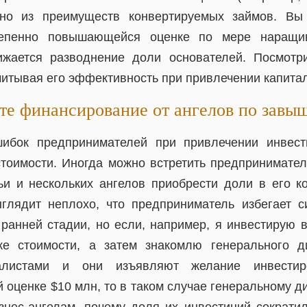
но из преимуществ конвертируемых займов. Вы
тепенно повышающейся оценке по мере наращив
ижается разводнение доли основателей. Посмотр
читывая его эффективность при привлечении капита
те финансирование от ангелов по завы
ибок предпринимателей при привлечении инвес
тоимости. Иногда можно встретить предпринимател
ьи и нескольких ангелов приобрести доли в его 
глядит неплохо, что предприниматель избегает 
 ранней стадии, но если, например, я инвестирую 
ке стоимости, а затем знакомлю генерального д
талистами и они изъявляют желание инвести
оценке $10 млн, то в таком случае генеральному д