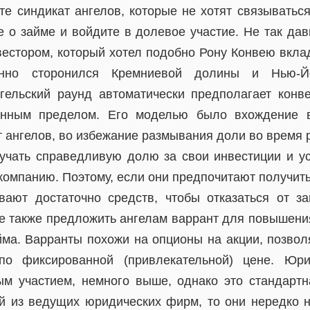
те синдикат ангелов, которые не хотят связыватьс
е о займе и войдите в долевое участие. Не так да
естором, который хотел подобно Рону Конвею вкла
нно сторонился Кремниевой долины и Нью-Й
гельский раунд автоматически предполагает кон
нным пределом. Его моделью было вхождение в
 ангелов, во избежание размывания доли во время 
чать справедливую долю за свои инвестиции и у
компанию. Поэтому, если они предпочитают получит
ают достаточно средств, чтобы отказаться от з
те также предложить ангелам варрант для повышени
йма. Варранты похожи на опционы на акции, позво
по фиксированной (привлекательной) цене. Юри
м участием, немного выше, однако это стандарт
й из ведущих юридических фирм, то они нередко 