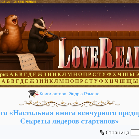
ница 14 – Эндрю Романс
оры:
А
Б
В
Г
Д
Е
Ж
З
И
Й
К
Л
М
Н
О
П
Р
С
Т
У
Ф
Х
Ч
Ш
Ы
Э
:
А
Б
В
Г
Д
Е
Ж
З
И
Й
К
Л
М
Н
О
П
Р
С
Т
У
Ф
Х
Ц
Ч
Ш
Щ
Ы
Книги автора: Эндрю Романс
га «Настольная книга венчурного предп
Секреты лидеров стартапов»
🔢 Страница