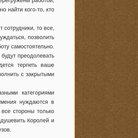
ерегружены работой,
о найти кого-то, кто
 сотрудники, то все,
нуждаться, позволить
оту самостоятельно.
 будут преодолевать
дется терпеть ваше
полнить с закрытыми
зными категориями
 умения нуждаются в
 все стороны только
одушевить Королей и
узов.