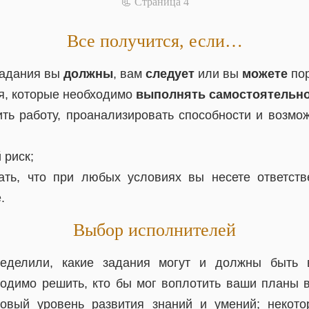
📃 Cтраница 4
Все получится, если…
 задания вы
должны
, вам
следует
или вы
можете
пор
я, которые необходимо
выполнять самостоятельн
ть работу, проанализировать способности и возмо
 риск;
ть, что при любых условиях вы несете ответстве
.
Выбор исполнителей
ределили, какие задания могут и должны быть 
ходимо решить, кто бы мог воплотить ваши планы в
овый уровень развития знаний и умений; некото