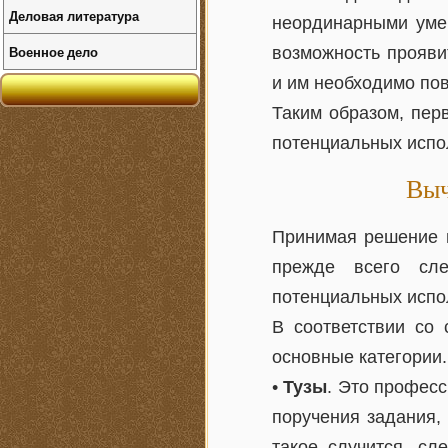
Деловая литература
неординарными уме
Военное дело
возможность проявит
и им необходимо по
Таким образом, пер
потенциальных испо
Выч
Принимая решение п
прежде всего сле
потенциальных испо
В соответствии со
основные категории.
•
Тузы
. Это професс
поручения задания,
такое случится, сл