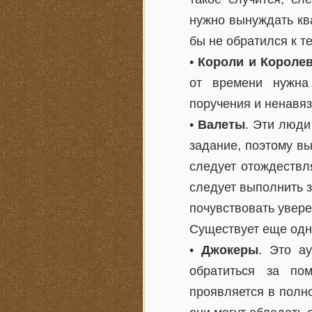
нужно вынуждать кв
бы не обратился к те
•
Короли и Короле
от времени нужна
поручения и ненавя
•
Валеты
. Эти люди
задание, поэтому в
следует отождествл
следует выполнить з
почувствовать увере
Существует еще одна
•
Джокеры
. Это а
обратиться за по
проявляется в полно