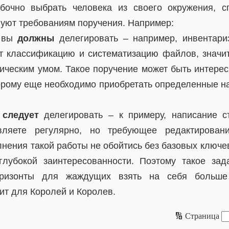
бочно выбрать человека из своего окружения, с
вуют требованиям поручения. Например:
е вы
должны
делегировать – например, инвентари
т классификацию и систематизацию файлов, значит,
ческим умом. Такое поручение может быть интер
торому еще необходимо приобретать определенные на
е
следует
делегировать – к примеру, написание ст
вляете регулярно, но требующее редактировани
лнения такой работы не обойтись без базовых ключе
глубокой заинтересованности. Поэтому такое зад
оризонты для жаждущих взять на себя больше 
ит для Королей и Королев.
🔢 Страница