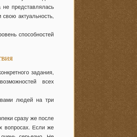
 не представлялась
и свою актуальность,
ровень способностей
твия
онкретного задания,
возможностей всех
 вами людей на три
опеки сразу же после
х вопросах. Если же
 очень серьезно. Не