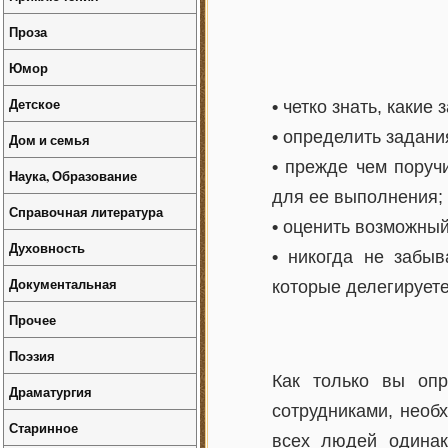
Проза
Юмор
Детское
•
четко знать, какие
•
определить задани
Дом и семья
•
прежде чем поручи
Наука, Образование
для ее выполнения;
Справочная литература
•
оценить возможный
Духовность
•
никогда не забыва
Документальная
которые делегируете
Прочее
Поэзия
Как только вы оп
Драматургия
сотрудниками, необ
Старинное
всех людей одинак