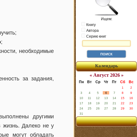
Ищем:
Книгу
Автора
учить;
Серию книг
о
;
жности, необходимые
Календарь
« Август 2026 »
нность за задания,
Пн
Вт
Ср
Чт
Пт
Сб
Вс
1
2
3
4
5
6
7
8
9
10
11
12
13
14
15
16
17
18
19
20
21
22
23
24
25
26
27
28
29
30
31
выполнены другими
 жизнь. Далеко не у
рые могут обладать