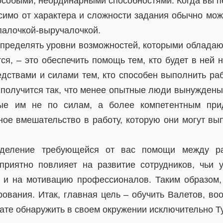
 особыми, неординарными способностями. Когда вы п
симо от характера и сложности задания обычно можн
палочкой-выручалочкой.
пределять уровни возможностей, которыми обладают
тся, – это обеспечить помощь тем, кто будет в ней 
едствами и силами тем, кто способен выполнить раб
 получится так, что менее опытные люди вынуждены
ые им не по силам, а более компетентным при
ное вмешательство в работу, которую они могут вы
еделение требующейся от вас помощи между ра
приятно повлияет на развитие сотрудников, чьи
 и на мотивацию профессионалов. Таким образом,
рования. Итак, главная цель – обучить Валетов, во
тате обнаружить в своем окружении исключительно Т