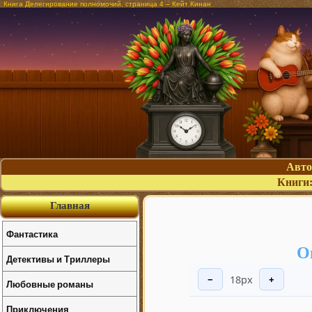
Книга Делегирование полномочий, страница 4 – Кейт Кинан
Авт
Книги
Главная
Фантастика
О
Детективы и Триллеры
18px
−
+
Любовные романы
Приключения