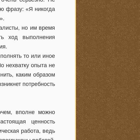
ю фразу: «Я никогда
».
алисты, но им время
ть ход выполнения
ия.
ыполнять то или иное
о нехватку опыта не
нить, каким образом
озникнет потребность
очем, вполне можно
астоящая ценность
ическая работа, ведь