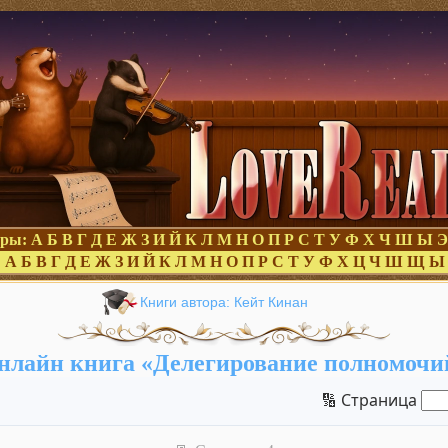
оры:
А
Б
В
Г
Д
Е
Ж
З
И
Й
К
Л
М
Н
О
П
Р
С
Т
У
Ф
Х
Ч
Ш
Ы
Э
:
А
Б
В
Г
Д
Е
Ж
З
И
Й
К
Л
М
Н
О
П
Р
С
Т
У
Ф
Х
Ц
Ч
Ш
Щ
Ы
Книги автора: Кейт Кинан
нлайн книга «Делегирование полномочи
🔢 Страница