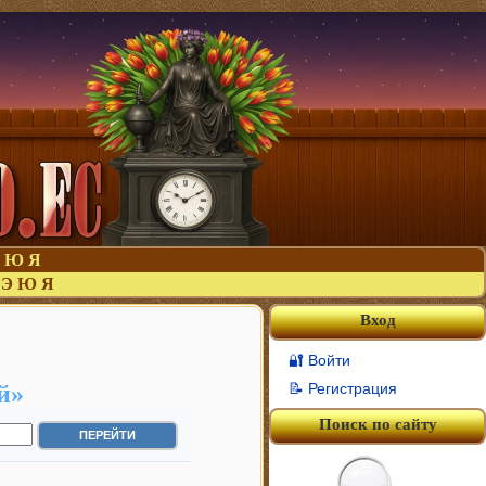
Ю
Я
Э
Ю
Я
Вход
🔐 Войти
й»
📝 Регистрация
Поиск по сайту