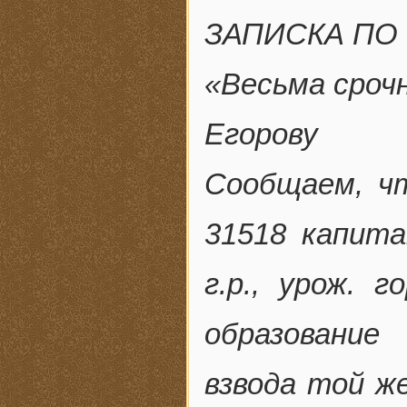
ЗАПИСКА ПО 
«Весьма срочн
Егорову
Сообщаем, ч
31518 капита
г.р., урож. г
образование
взвода той ж