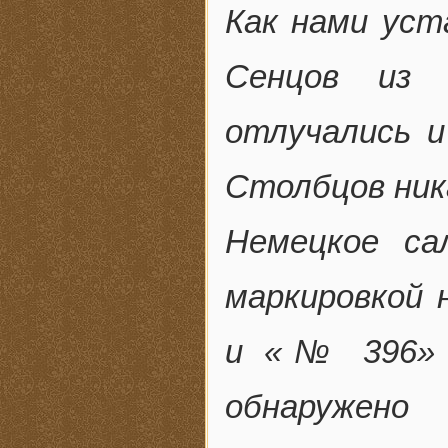
Как нами уста
Сенцов из 
отлучались и
Столбцов ник
Немецкое са
маркировкой 
и «№ 396» о
обнаружено