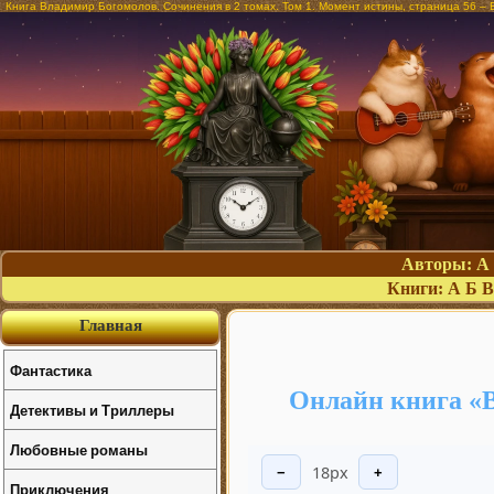
Книга Владимир Богомолов. Сочинения в 2 томах. Том 1. Момент истины, страница 56 –
Авторы:
А
Книги:
А
Б
В
Главная
Фантастика
Онлайн книга «В
Детективы и Триллеры
Любовные романы
18px
−
+
Приключения