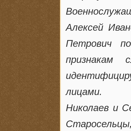
Военнослужа
Алексей Ива
Петрович п
признакам 
идентифици
лицами.
Николаев и С
Старосельц