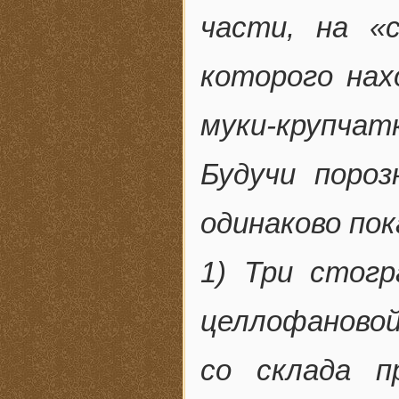
части, на «с
которого нах
муки-крупчат
Будучи поро
одинаково пок
1) Три стог
целлофановой
со склада п