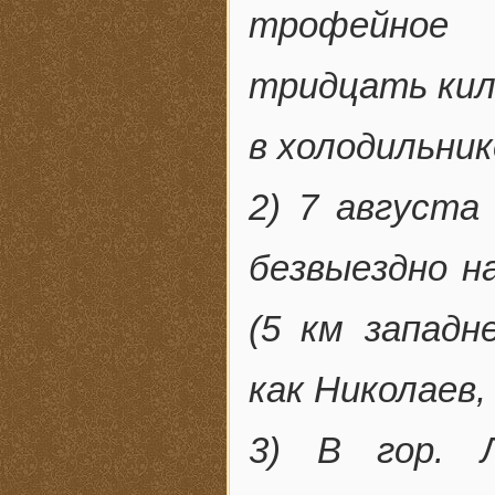
трофейное 
тридцать кил
в холодильник
2) 7 августа
безвыездно н
(5 км западн
как Николаев,
3) В гор. Л