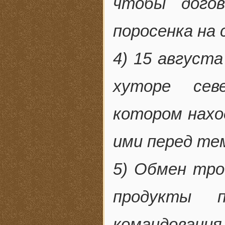
чтобы дого
поросенка на 
4) 15 августа
хуторе сев
котором нахо
ими перед тем
5) Обмен тр
продукты п
командовани