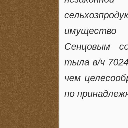
сельхозпро
имущество 
Сенцовым со
тыла в/ч 7024
чем целесооб
по принадлеж