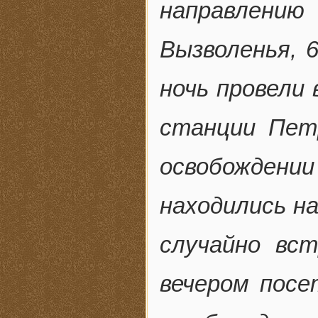
направлени
Вызволенья, 
ночь провели 
станции Пет
освобождении
находились н
случайно вс
вечером посе