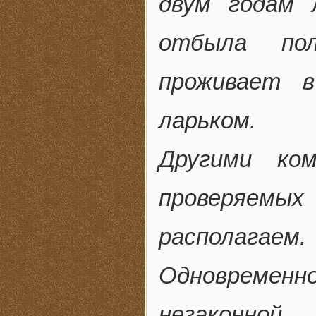
двум годам 
отбыла по
проживает в
ларьком.
Другими ко
проверяемых
располагаем.
Одновремен
незаконной