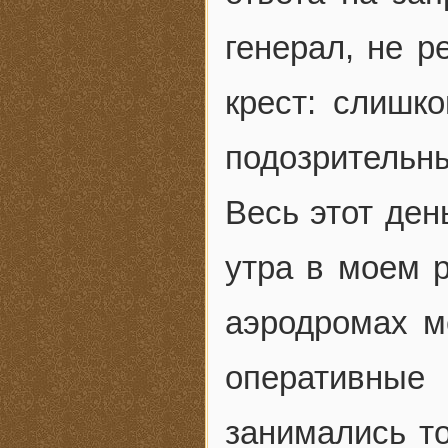
генерал, не р
крест: слишк
подозрительны
Весь этот ден
утра в моем 
аэродромах м
оперативные
занимались т