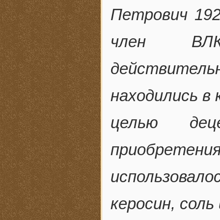
Петрович 1921
член ВЛК
действитель
находились в 
целью деце
приобретени
использовал
керосин, соль