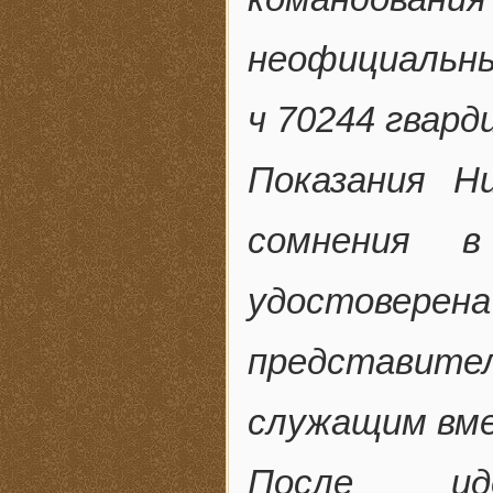
неофициальны
ч 70244 гвард
Показания Н
сомнения в
удостовере
представител
служащим вме
После ид