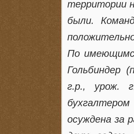
территории не
были. Коман
положительно
По имеющимся
Гольбиндер (
г.р., урож.
бухгалтером 
осуждена за р