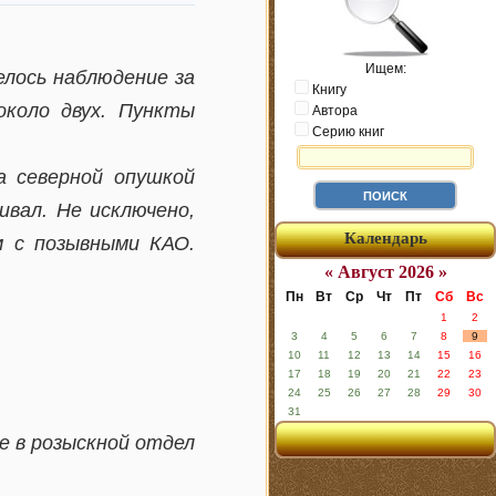
Ищем:
елось наблюдение за
Книгу
около двух. Пункты
Автора
Серию книг
.
а северной опушкой
ивал. Не исключено,
Календарь
м с позывными КАО.
« Август 2026 »
Пн
Вт
Ср
Чт
Пт
Сб
Вс
1
2
3
4
5
6
7
8
9
10
11
12
13
14
15
16
17
18
19
20
21
22
23
24
25
26
27
28
29
30
31
е в розыскной отдел