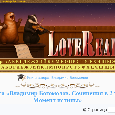
 Владимир Богомолов
оры:
А
Б
В
Г
Д
Е
Ж
З
И
Й
К
Л
М
Н
О
П
Р
С
Т
У
Ф
Х
Ч
Ш
Ы
Э
:
А
Б
В
Г
Д
Е
Ж
З
И
Й
К
Л
М
Н
О
П
Р
С
Т
У
Ф
Х
Ц
Ч
Ш
Щ
Ы
Книги автора: Владимир Богомолов
а «Владимир Богомолов. Сочинения в 2 т
Момент истины»
🔢 Страница