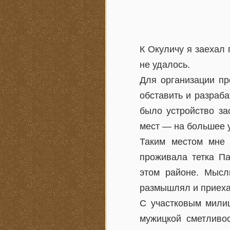
К Окуличу я заехал 
не удалось.
Для организации пр
обставить и разраб
было устройство за
мест — на большее у
Таким местом мне 
проживала тетка Па
этом районе. Мысл
размышлял и приеха
С участковым мили
мужицкой сметливос