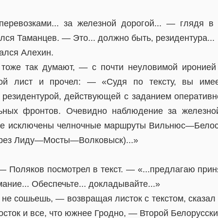
ревозками... за железной дорогой... — глядя в
лся Таманцев. — Это... должно быть, резидентура...
ался Алехин.
тоже так думают, — с почти неуловимой иронией
ой лист и прочел: — «Судя по тексту, вы име
резидентурой, действующей с заданием оперативн
ьных фронтов. Очевидно наблюдение за железно
е исключены челночные маршруты Вильнюс—Белост
рез Лиду—Мосты—Волковыск)...»
 — Поляков посмотрел в текст. — «...предлагаю прин
ие... Обеспечьте... докладывайте...»
 не сошьешь, — возвращая листок с текстом, сказал
сток и все, что южнее Гродно, — Второй Белорусски