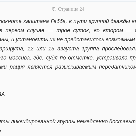
📃 Cтраница 24
блокноте капитана Гебба, в пути группой дважды в
 в первом случае — трое суток, во втором — 
аны, и установить их не представилось возможным
аршрута, 12 или 13 августа группа проследовал
го массива, где, судя по отметке, устраивала пр
ами рация является разыскиваемым передатчико
МА
нты ликвидированной группы немедленно доставьт
.