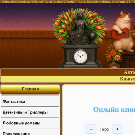
Книга Владимир Богомолов. Сочинения в 2 томах. Том 1. Момент истины, страница 24 –
Авт
Книги
Главная
Фантастика
Онлайн книг
Детективы и Триллеры
Любовные романы
18px
−
+
Приключения