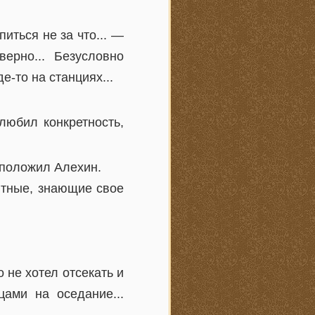
питься не за что... —
ерно... Безусловно
е-то на станциях...
юбил конкретность,
дположил Алехин.
ытные, знающие свое
 не хотел отсекать и
ами на оседание...