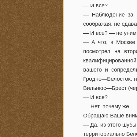
— И все?
— Наблюдение за пе
соображая, не сдава
— И все? — не уним
— А что, в Москве 
посмотрел на втор
квалифицированной 
вашего и сопредел
Гродно—Белосток; н
Вильнюс—Брест (че
— И все?
— Нет, почему же...
Обращаю Ваше вниман
— Да, из этого шубы
территориально Бело