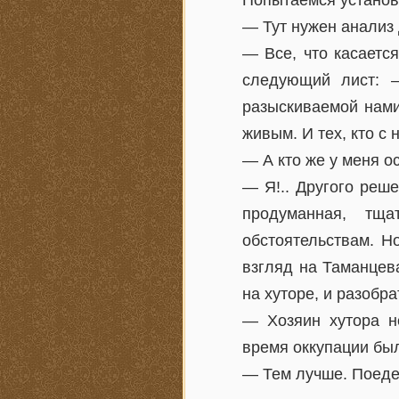
Попытаемся установи
— Тут нужен анализ 
— Все, что касаетс
следующий лист: —
разыскиваемой нами
живым. И тех, кто с 
— А кто же у меня о
— Я!.. Другого реш
продуманная, тщ
обстоятельствам. Н
взгляд на Таманцева
на хуторе, и разобра
— Хозяин хутора н
время оккупации был
— Тем лучше. Поедеш