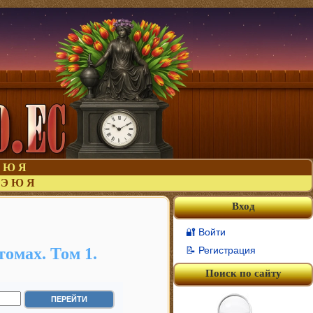
Ю
Я
Э
Ю
Я
Вход
🔐 Войти
омах. Том 1.
📝 Регистрация
Поиск по сайту