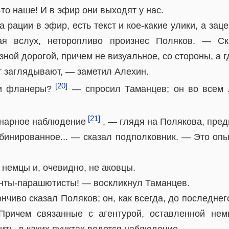
то наше! И в эфир они выходят у нас.
рации в эфир, есть текст и кое-какие улики, а заце
я вслух, неторопливо произнес Поляков. — Скв
ной дорогой, причем не визуальное, со стороны, а гд
т заглядывают, — заметил Алехин.
[20]
и фланеры?
— спросил Таманцев; он во всем л
[21]
онарное наблюдение
, — глядя на Полякова, пре
бинированное... — сказал подполковник. — Это оп
е немцы и, очевидно, не аковцы.
енты-парашютисты! — воскликнул Таманцев.
чиво сказал Поляков; он, как всегда, до последнего
Причем связанные с агентурой, оставленной немц