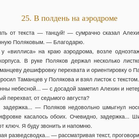
25. В полдень на аэродроме
ть от текста — танцуй! — сумрачно сказал Алех
нную Поляковым. — Благодарю.
 у «виллиса» на краю аэродрома, возле одноэтаж
корпуса. В руке Поляков держал несколько лист
аманцеву дешифровку перехвата и ориентировку о П
осил Таманцев у Полякова и взял листок с текстом.
нны небесной... — с досадой заметил Алехин и нете
ый перехват, от седьмого августа?
, задержка... — Поляков недовольно шмыгнул нос
фровке касалось обоих. Очевидно, задержка... 
т ключ. Я буду звонить и напомню.
я разведсводка... — рассматривая текст, проговор