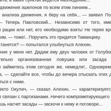
ть, в каких пунктах ведется наблюдение...
движения эшелонов по всем этим линиям...
я анализа движения, я беру на себя... — заявил По
 Теперь Павловский... Независимо от того, им
 рации или нет, его необходимо взять! Не теряя в
ним, — тоже!.. Поручить это придется Таманцеву.
станется? — попытался улыбнуться Алехин.
ения у меня нет. Дадим ему двух человек от Голубо
ательно организованная ловушка или засада
о займитесь этим сегодня же, немедля!.. Одновре
, — сделайте все, чтобы до вечера отыскать этих 
ться с ними.
екто Окулич, — сказал Алехин, — характеризуетс
 связан с партизанами. Ничего компрометирующего н
ь насчет засады — заскочи к нему и поговори...