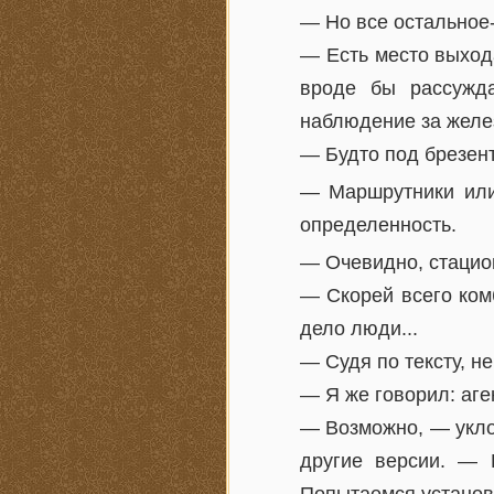
— Но все остальное-
— Есть место выхода 
вроде бы рассужда
наблюдение за желез
— Будто под брезен
— Маршрутники ил
определенность.
— Очевидно, стаци
— Скорей всего ком
дело люди...
— Судя по тексту, н
— Я же говорил: аг
— Возможно, — уклон
другие версии. — 