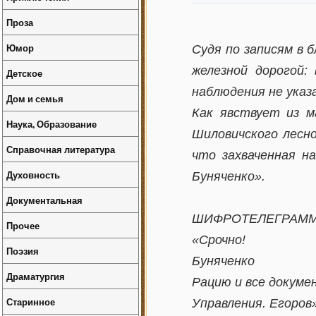
Проза
Юмор
Судя по записям в 
железной дорогой:
Детское
наблюдения не указ
Дом и семья
Как явствует из м
Наука, Образование
Шиловичского лесно
Справочная литература
что захваченная н
Духовность
Буняченко».
Документальная
ШИФРОТЕЛЕГРАМ
Прочее
«Срочно!
Поэзия
Буняченко
Драматургия
Рацию и все докуме
Старинное
Управления. Егоров»