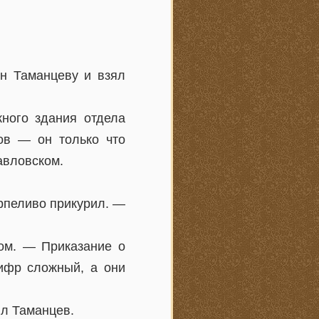
ин Таманцеву и взял
ного здания отдела
ков — он только что
авловском.
рпеливо прикурил. —
ом. — Приказание о
Шифр сложный, а они
ил Таманцев.