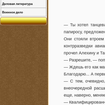
Деловая литература
Военное дело
— Ты хотел танцева
папиросу, предложе
Они стояли втроем
контрразведки авиа
прочел Алехину и Т
— Разрешите, — попр
— Ждешь его как ма
Благодарю... А перв
— С тем, очевидно
внеочередной расши
еще, наверно, меняю
— Квалифицированна