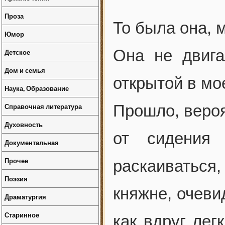
Проза
То была она, 
Юмор
Она не двиг
Детское
Дом и семья
открытой в мо
Наука, Образование
Справочная литература
Прошло, вероя
Духовность
от сидения
Документальная
Прочее
раскаиватьс
Поэзия
княжне, очеви
Драматургия
Старинное
как вдруг лег