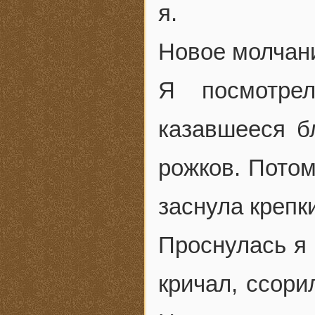
я.
Новое молчан
Я посмотре
казавшееся б
рожков. Потом
заснула крепк
Проснулась я 
кричал, ссори