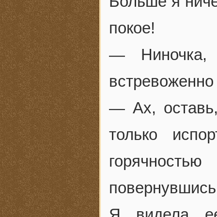
Больше я ниче
покое!
— Ниночка,
встревоженно 
— Ах, оставь
только испо
горячность
повернувшись,
Я видела ее