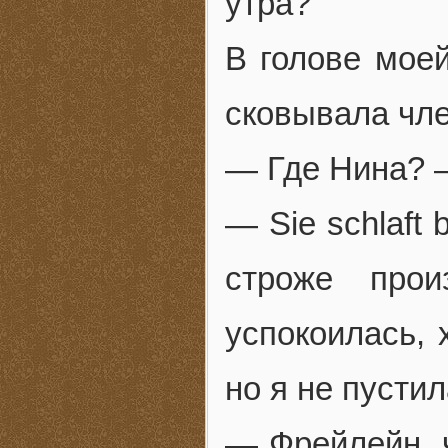
утра?
В голове мое
сковывала чле
— Где Нина? —
— Sie schlaft b
строже прои
успокоилась, 
но я не пустил
— Фрейлейн, ч