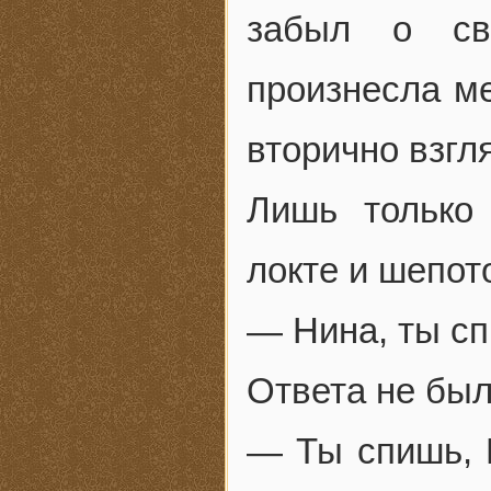
забыл о св
произнесла м
вторично взгл
Лишь только
локте и шепот
— Нина, ты с
Ответа не был
— Ты спишь, 