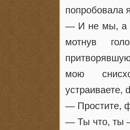
попробовала я
— И не мы, а 
мотнув гол
притворявшуюс
мою снисхо
устраиваете, d
— Простите, 
— Ты что, ты 