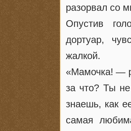
разорвал со м
Опустив гол
дортуар, чув
жалкой.
«Мамочка! — р
за что? Ты не
знаешь, как е
самая любим