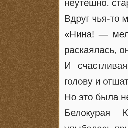
неутешно, ста
Вдруг чья-то 
«Нина! — мел
раскаялась, о
И счастлива
голову и отша
Но это была н
Белокурая 