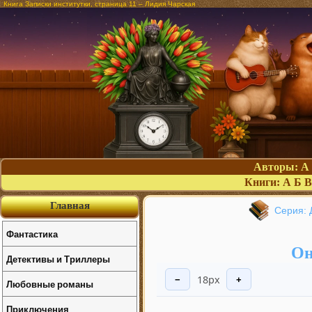
Книга Записки институтки, страница 11 – Лидия Чарская
Авторы:
А
Книги:
А
Б
В
Главная
Серия: 
Фантастика
Он
Детективы и Триллеры
18px
−
+
Любовные романы
Приключения