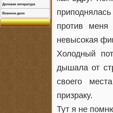
Деловая литература
приподнялась
Военное дело
против меня
невысокая фиг
Холодный по
дышала от ст
своего мест
призраку.
Тут я не помн