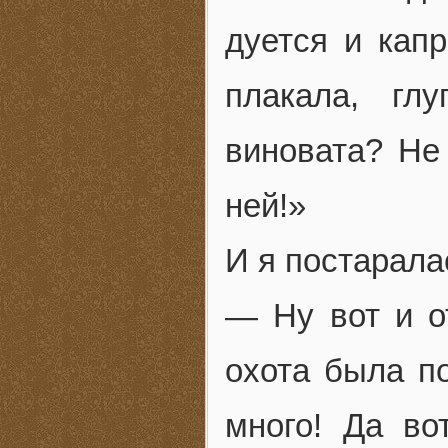
дуется и кап
плакала, гл
виновата? Не 
ней!»
И я постарала
— Ну вот и о
охота была по
много! Да во