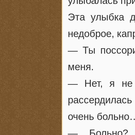
улыбалась при
Эта улыбка д
недоброе, кап
— Ты поссор
меня.
— Нет, я не
рассердилас
очень больно
— Больно? 