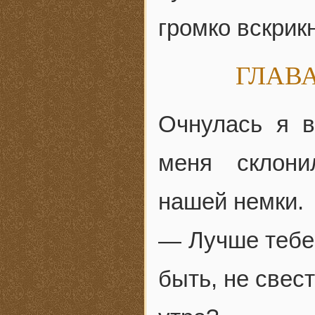
громко вскрик
ГЛАВА 
Очнулась я в
меня склони
нашей немки.
— Лучше тебе
быть, не свес