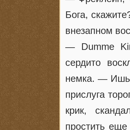
Бога, скажите
внезапном вос
— Dumme Kin
сердито воск
немка. — Ишь
прислуга торо
крик, сканда
простить еще