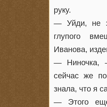
руку.
— Уйди, не з
глупого вме
Иванова, изде
— Ниночка, 
сейчас же по
знала, что я 
— Этого еще