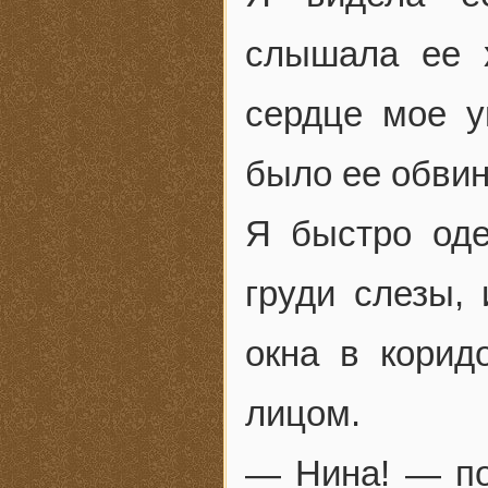
слышала ее 
сердце мое у
было ее обвин
Я быстро оде
груди слезы,
окна в корид
лицом.
— Нина! — по