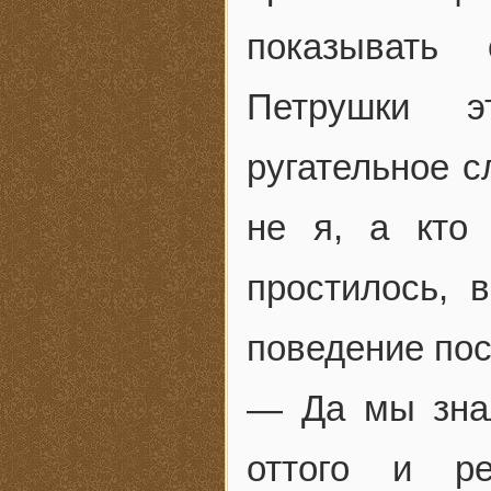
показывать 
Петрушки э
ругательное с
не я, а кто
простилось, 
поведение пос
— Да мы знал
оттого и р