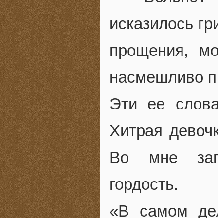
исказилось гр
прощения, м
насмешливо п
Эти ее слов
Хитрая девоч
Во мне заг
гордость.
«В самом дел