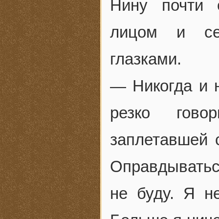
Нину почти 
лицом и се
глазками.
— Никогда и 
резко гово
заплетавшей 
Оправдыватьс
не буду. Я н