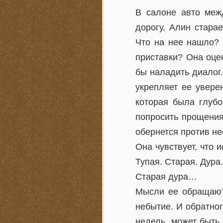
В салоне авто меж
дорогу, Алин старае
Что на нее нашло? 
приставки? Она оце
бы наладить диалог.
укрепляет ее уверен
которая была глубо
попросить прощения
обернется против не
Она чувствует, что 
Тупая. Старая. Дура.
Старая дура…
Мысли ее обращаютс
небытие. И обратног
недель, может быть,