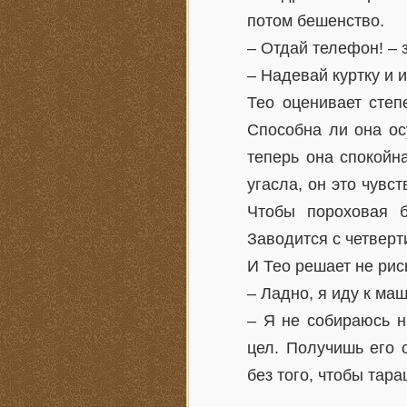
потом бешенство.
– Отдай телефон! – 
– Надевай куртку и 
Тео оценивает степ
Способна ли она ос
теперь она спокойн
угасла, он это чувс
Чтобы пороховая б
Заводится с четвер
И Тео решает не рис
– Ладно, я иду к ма
– Я не собираюсь н
цел. Получишь его 
без того, чтобы тара