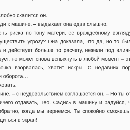
злобно скалится он.
иди к машине, – выдыхает она едва слышно.
ень риска по тону матери, ее враждебному взгляд
уществить угрозу? Она доказала, что да, но то бы
а и действует больше по расчету, нежели под влия
твует, но может снова вспыхнуть в любой момент – эт
очка взорвалась, хватит искры. С недавних по
ти оборота…
ковать.
шине, – с неудовольствием соглашается он. – Но ты 
ичего отдавать, Тео. Садись в машину и радуйся, 
обратно, когда мы вернемся. Ты спокойно сможешь
щиться в экран!