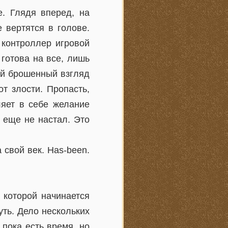
. Глядя вперед, на
е вертятся в голове.
 контроллер игровой
готова на все, лишь
кой брошенный взгляд
от злости. Пропасть,
ляет в себе желание
 еще не настал. Это
 свой век. Has-been.
 которой начинается
уть. Дело нескольких
 пока есть время, но