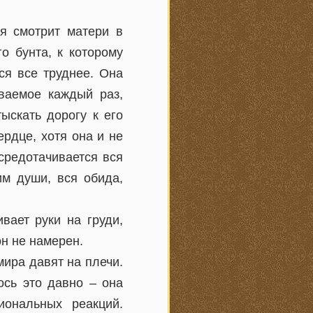
я смотрит матери в
о бунта, к которому
ся все труднее. Она
ваемое каждый раз,
ыскать дорогу к его
ердце, хотя она и не
средотачивается вся
им души, вся обида,
вает руки на груди,
он не намерен.
мира давят на плечи.
ось это давно – она
ональных реакций.