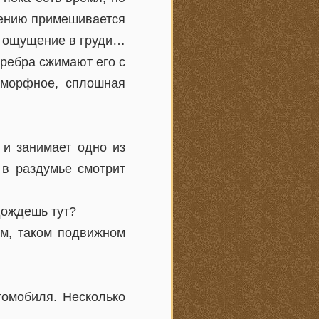
рчению примешивается
ее ощущение в груди…
 ребра сжимают его с
 аморфное, сплошная
 и занимает одно из
 в раздумье смотрит
дождешь тут?
ом, таком подвижном
томобиля. Несколько