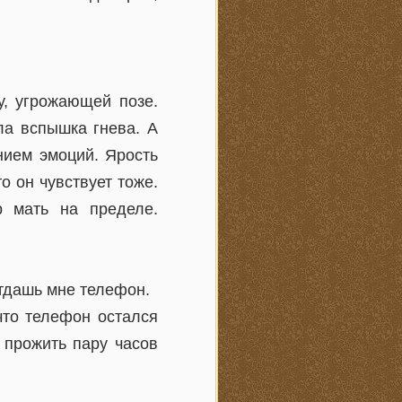
у, угрожающей позе.
ла вспышка гнева. А
нием эмоций. Ярость
о он чувствует тоже.
р мать на пределе.
отдашь мне телефон.
что телефон остался
 прожить пару часов