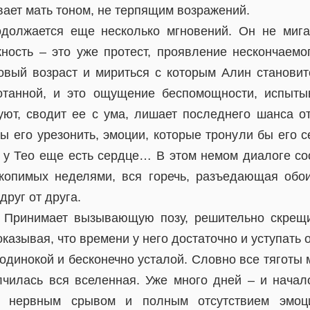
вает мать тоном, не терпящим возражений.
одолжается еще несколько мгновений. Он не мига
жность – это уже протест, проявление нескончаемог
овый возраст и мириться с которым Алин становит
мотанной, и это ощущение беспомощности, испыты
уют, сводит ее с ума, лишает последнего шанса от
бы его урезонить, эмоции, которые тронули бы его с
о у Тео еще есть сердце… В этом немом диалоге со
копимых неделями, вся горечь, разъедающая обо
друг от друга.
. Принимает вызывающую позу, решительно скрещи
казывая, что времени у него достаточно и уступать 
динокой и бесконечно усталой. Словно все тяготы 
чилась вся вселенная. Уже много дней – и начал
у нервным срывом и полным отсутствием эмоци