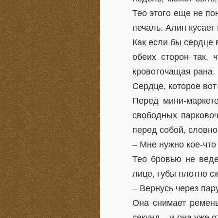
Тео этого еще не по
печаль. Алин кусает
Как если бы сердце 
обеих сторон так, 
кровоточащая рана.
Сердце, которое вот
Перед мини-маркето
свободных парковоч
перед собой, словно 
– Мне нужно кое-что
Тео бровью не веде
лице, губы плотно с
– Вернусь через пару
Она снимает ремень
секунд – и она уже о