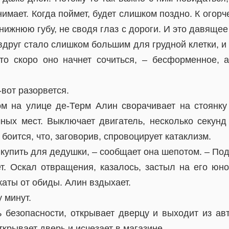
нимает. Когда поймет, будет слишком поздно. К ого
 нижнюю губу, не сводя глаз с дороги. И это давящ
вдруг стало слишком большим для грудной клетки, и
что скоро оно начнет сочиться, – бесформенное,
-вот разорвется.
м на улице де-Терм Алин сворачивает на стоянку
ных мест. Выключает двигатель, несколько секунд
боится, что, заговорив, спровоцирует катаклизм.
 купить для дедушки, – сообщает она шепотом. – По
т. Оскал отвращения, казалось, застыл на его юн
жаты от обиды. Алин вздыхает.
 минут.
 безопасности, открывает дверцу и выходит из ав
ткрывает дверь и исчезает в магазине.