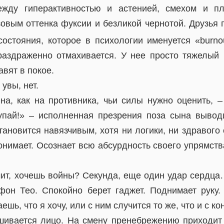
ежду гиперактивностью и астенией, смехом и п
овым оттенка фуксии и безликой чернотой. Друзья г
состояния, которое в психологии именуется «burno
раздраженно отмахивается. У нее просто тяжелый 
авят в покое.
 увы, нет.
на, как на противника, чьи силы нужно оценить, –
упай!» – исполненная презрения поза сына вывод
тановится навязчивым, хотя ни логики, ни здравого 
онимает. Осознает всю абсурдность своего упрямств
чит, хочешь войны? Секунда, еще один удар сердца
фон Тео. Спокойно берет гаджет. Поднимает руку
ешь, что я хочу, или с ним случится то же, что и с к
шивается лицо. На смену пренебрежению приходит