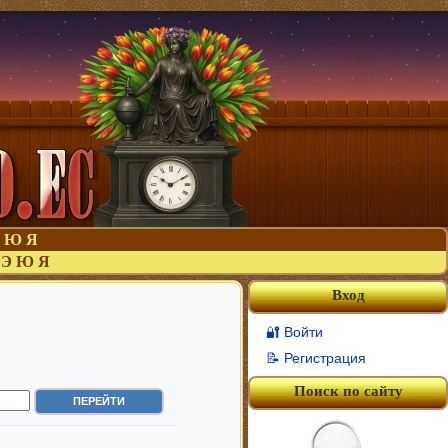
Ю
Я
Э
Ю
Я
Вход
🔐 Войти
📝 Регистрация
Поиск по сайту