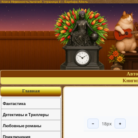
Книга Невинность палачей, страница 4 – Барбара Абель
Авт
Книги
Главная
Фантастика
Детективы и Триллеры
18px
−
+
Любовные романы
Приключения