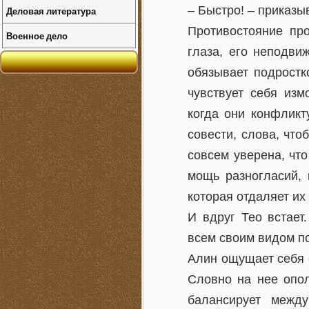
– Быстро! – приказы
Деловая литература
Противостояние пр
Военное дело
глаза, его неподви
обязывает подростк
чувствует себя из
когда они конфликт
совести, слова, что
совсем уверена, чт
мощь разногласий, 
которая отдаляет их 
И вдруг Тео встает
всем своим видом по
Алин ощущает себя о
Словно на нее опол
балансирует межд