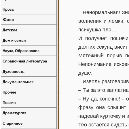
Проза
– Ненормальная! Зна
Юмор
волнения и ломки, 
психушка пла…
Детское
И получает пощечи
Дом и семья
долгих секунд висит
Наука, Образование
Мятежный порыв по
Справочная литература
Непонимание искрен
Духовность
душе.
– Изволь разговарив
Документальная
– Ты за это заплати
Прочее
– Ну да, конечно! –
Поэзия
фразу она слышит 
Драматургия
надевай курточку и 
Старинное
Тео остается сидеть