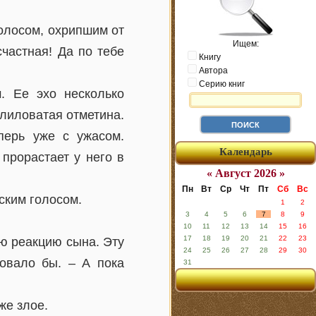
голосом, охрипшим от
Ищем:
частная! Да по тебе
Книгу
Автора
Серию книг
. Ее эхо несколько
 лиловатая отметина.
перь уже с ужасом.
Календарь
прорастает у него в
« Август 2026 »
Пн
Вт
Ср
Чт
Пт
Сб
Вс
ским голосом.
1
2
3
4
5
6
7
8
9
10
11
12
13
14
15
16
17
18
19
20
21
22
23
ую реакцию сына. Эту
24
25
26
27
28
29
30
овало бы. – А пока
31
же злое.