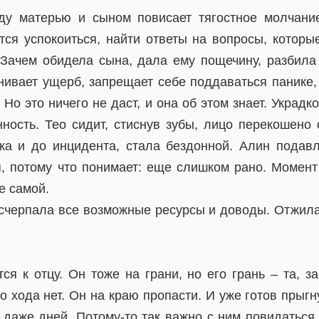
ду матерью и сыном повисает тягостное молчание
тся успокоиться, найти ответы на вопросы, которы
Зачем обидела сына, дала ему пощечину, разбила
нивает ущерб, запрещает себе поддаваться панике, 
 Но это ничего не даст, и она об этом знает. Украд
ность. Тео сидит, стиснув зубы, лицо перекошено 
ка и до инцидента, стала бездонной. Алин подав
, потому что понимает: еще слишком рано. Момент
е самой.
исчерпала все возможные ресурсы и доводы. Отжила
я к отцу. Он тоже на грани, но его грань – та, за
о хода нет. Он на краю пропасти. И уже готов прыгн
 даже дней. Потому-то так важно с ним повидаться,