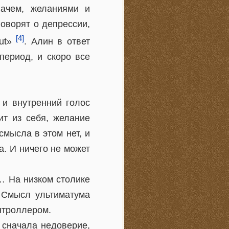
лачем, желаниями и
оворят о депрессии,
[4]
ut»
. Алин в ответ
период, и скоро все
 и внутренний голос
ит из себя, желание
смысла в этом нет, и
а. И ничего не может
… На низком столике
. Смысл ультиматума
онтроллером.
 сначала недоверие,