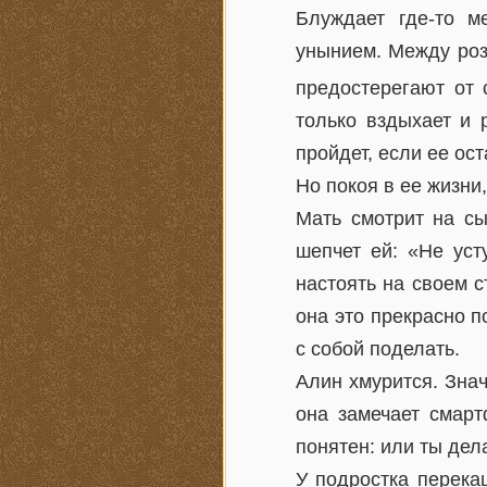
Блуждает где-то м
унынием. Между роз
предостерегают от 
только вздыхает и 
пройдет, если ее ост
Но покоя в ее жизни,
Мать смотрит на сы
шепчет ей: «Не уст
настоять на своем с
она это прекрасно п
с собой поделать.
Алин хмурится. Зна
она замечает смарт
понятен: или ты дела
У подростка перека