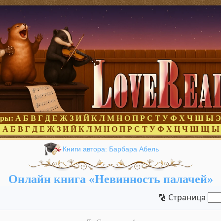
оры:
А
Б
В
Г
Д
Е
Ж
З
И
Й
К
Л
М
Н
О
П
Р
С
Т
У
Ф
Х
Ч
Ш
Ы
Э
:
А
Б
В
Г
Д
Е
Ж
З
И
Й
К
Л
М
Н
О
П
Р
С
Т
У
Ф
Х
Ц
Ч
Ш
Щ
Ы
Книги автора: Барбара Абель
Онлайн книга «Невинность палачей»
🔢 Страница