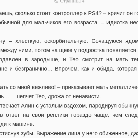
📃 Cтраница 4
ешь, сколько стоит контроллер к PS4? – кричит он 
обычной для мальчиков его возраста. – Идиотка нес
ну – хлесткую, оскорбительную. Сочащуюся ядом
 между ними, потом на щеке у подростка появляется
давлен в зародыше, и Тео смотрит на мать те
не и безгранично… Впрочем, как и обида, которая 
ать со мной вежливо! – приказывает мать металличе
шь… – шепчет Тео, дрожа от ненависти.
 отвечает Алин с усталым вздохом, пародируя обычн
в ответ на свои реплики гораздо чаще, чем след
иди к машине.
 стиснув зубы. Выражение лица у него обиженное, да