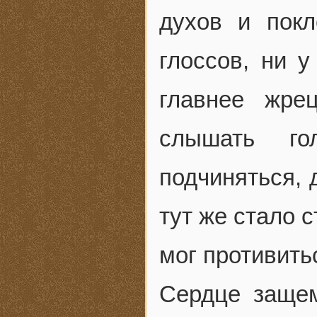
духов и покл
глоссов, ни 
главнее жре
слышать г
подчиняться, 
тут же стало с
мог противить
Сердце защем