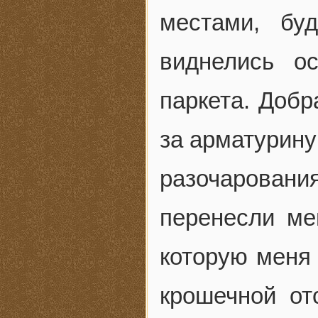
местами, бу
виднелись ос
паркета. Добр
за арматурину
разочарован
перенесли ме
которую меня 
крошечной от