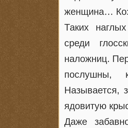
женщина… Коз
Таких наглы
среди глосс
наложниц. Пер
послушны, 
Называется, 
ядовитую кры
Даже забавн