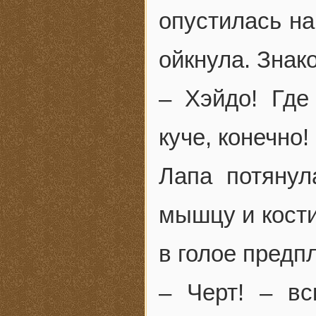
опустилась на
ойкнула. Знак
– Хэйдо! Гд
куче, конечно!
Лапа потянул
мышцу и кости
в голое предп
– Черт! – вс