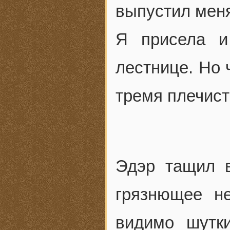
выпустил мен
Я присела и
лестнице. Но 
тремя плечис
Эдэр тащил в
грязнющее не
видимо шутк