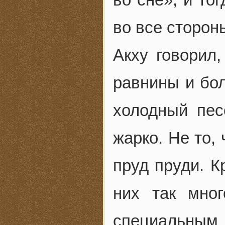
во все сторон
Акху говорил
равнины и бо
холодный пес
жарко. Не то,
пруд пруди. К
них так мно
специальным