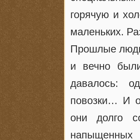
горячую и хол
маленьких. Ра
Прошлые люди
и вечно был
давалось: о
повозки… И о
они долго с
напыщенных 