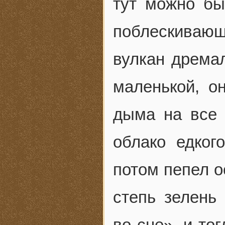
тут можно бы
поблескивающ
вулкан дремал
маленькой, о
дыма на все 
облако едког
потом пепел о
степь зелень
во сне», и то