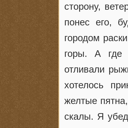
сторону, вете
понес его, б
городом раски
горы. А где
отливали рыж
хотелось пр
желтые пятна,
скалы. Я убед