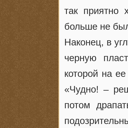
так приятно 
больше не бы
Наконец, в уг
черную пласт
которой на ее
«Чудно! – реш
потом драпа
подозритель