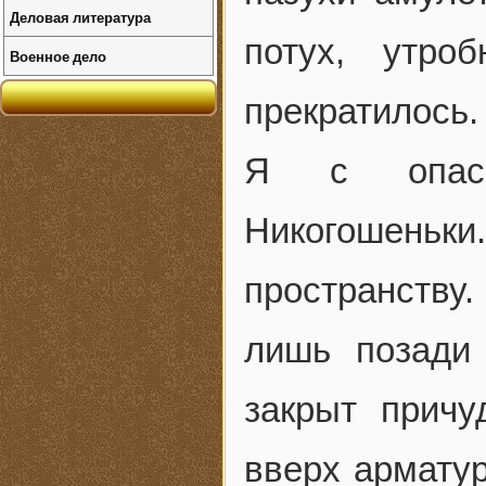
Деловая литература
потух, утро
Военное дело
прекратилось.
Я с опаск
Никогошеньки
пространству
лишь позади
закрыт причу
вверх армату