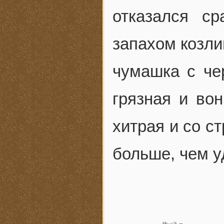
отказался ср
запахом козли
чумашка с че
грязная и во
хитрая и со ст
больше, чем 