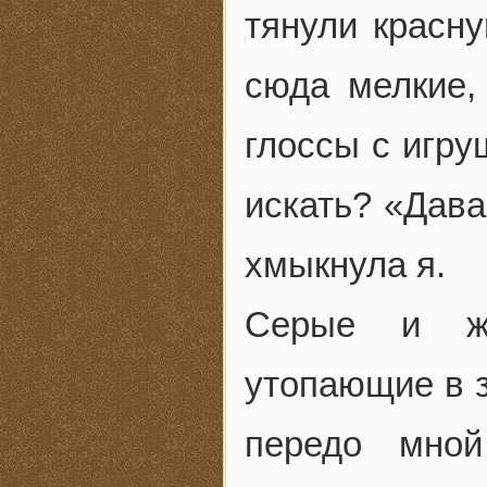
тянули красну
сюда мелкие,
глоссы с игру
искать? «Дава
хмыкнула я.
Серые и же
утопающие в 
передо мно