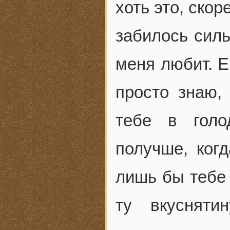
хоть это, скор
забилось силь
меня любит. Е
просто знаю,
тебе в голо
получше, ког
лишь бы тебе 
ту вкуснят