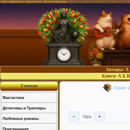
Книга Дикторат, страница 6 – Галина Манукян
Авторы:
А
Книги:
А
Б
В
Главная
Серия: 
Фантастика
Детективы и Триллеры
18px
−
+
Любовные романы
Приключения