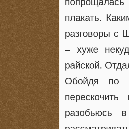
попрощалась
плакать. Как
разговоры с Ш
– хуже неку
райской. Отда
Обойдя по 
перескочить
разобьюсь в
рассматриват