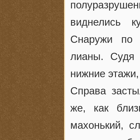
полуразруш
виднелись к
Снаружи по 
лианы. Судя 
нижние этажи,
Справа засты
же, как бли
махонький, с