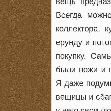
вещь предназ
Всегда можно
коллектора, 
ерунду и пото
покупку. Сам
были ножи и 
Я даже подум
вещицы и сбаг
у него свои л