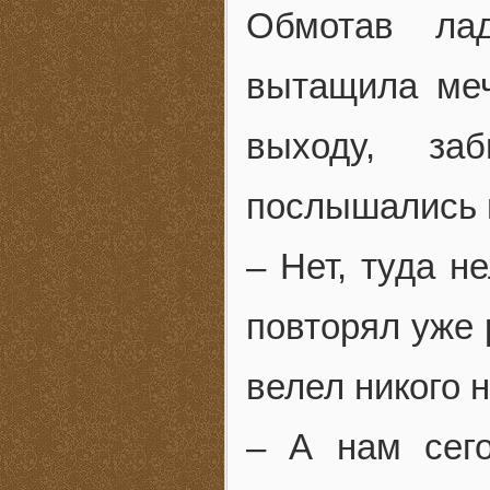
Обмотав ла
вытащила меч
выходу, за
послышались 
– Нет, туда н
повторял уже 
велел никого н
– А нам сего