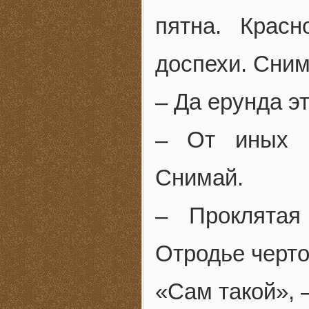
пятна. Крас
доспехи. Сним
– Да ерунда эт
– От иных к
Снимай.
– Проклятая
Отродье черто
«Сам такой», 