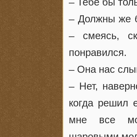
– Тебе бы тол
– Должны же б
– смеясь, с
понравился.
– Она нас сл
– Нет, наверн
когда решил е
мне все мо
шаровыми мо