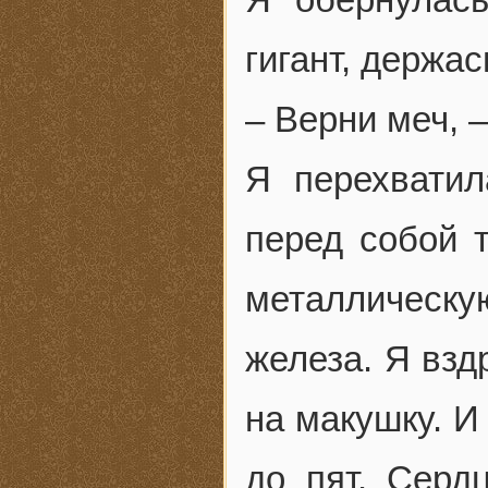
гигант, держа
– Верни меч, –
Я перехватил
перед собой т
металлическ
железа. Я взд
на макушку. И
до пят. Серд