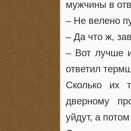
мужчины в отв
– Не велено п
– Да что ж, за
– Вот лучше и
ответил термщ
Сколько их 
дверному пр
уйдут, а пото