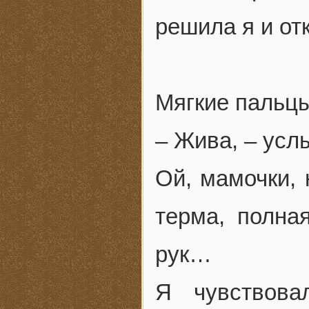
решила я и от
Мягкие пальцы
– Жива, – усл
Ой, мамочки, 
терма, полна
рук…
Я чувствова