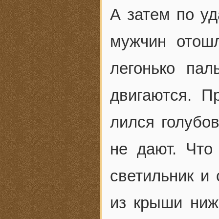
А затем по у
мужчин отош
легонько пал
двигаются. П
лился голубов
не дают. Что
светильник и
из крыши ниж