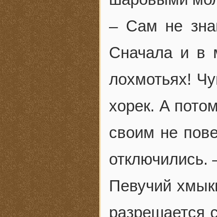
– Сам не зна
Сначала и в 
лохмотьях! Чу
хорек. А пото
своим не пове
отключились. 
Певучий хмыкн
разрешается с