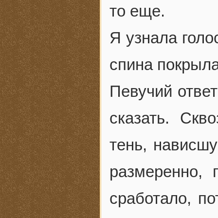
то еще.
Я узнала голо
спина покрыл
Певучий ответ
сказать. Скв
тень, нависш
размеренно, 
сработало, по