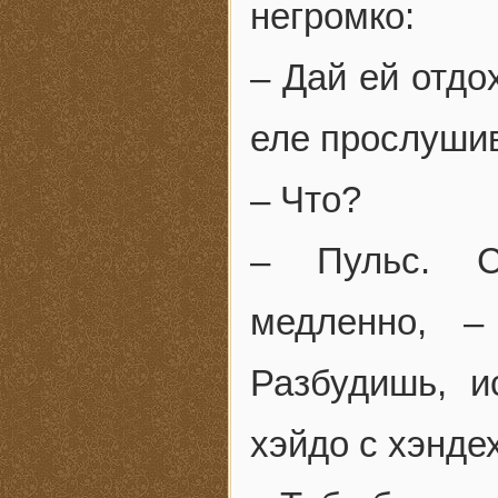
негромко:
– Дай ей отдо
еле прослуши
– Что?
– Пульс. С
медленно, –
Разбудишь, и
хэйдо с хэнде