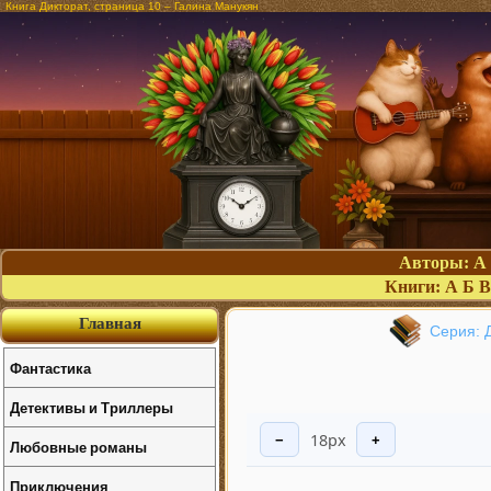
Книга Дикторат, страница 10 – Галина Манукян
Авторы:
А
Книги:
А
Б
В
Главная
Серия: 
Фантастика
Детективы и Триллеры
18px
−
+
Любовные романы
Приключения