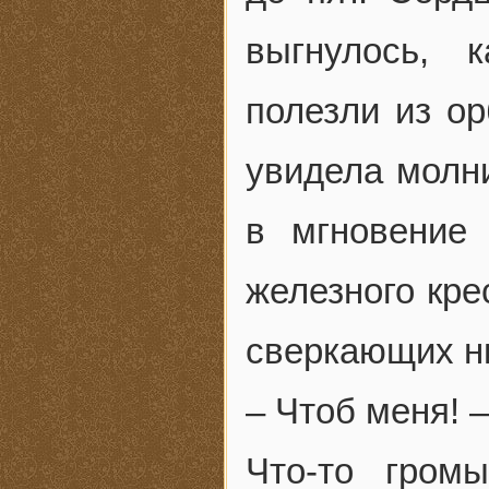
выгнулось, 
полезли из ор
увидела молн
в мгновение
железного кре
сверкающих н
– Чтоб меня! –
Что-то гром