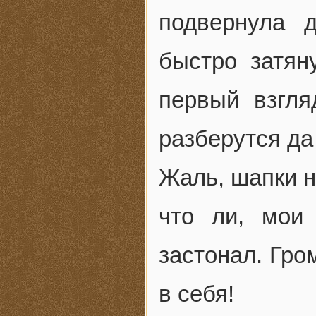
подвернула 
быстро затян
первый взгля
разберутся да
Жаль, шапки н
что ли, мои
застонал. Гро
в себя!