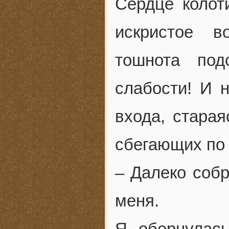
Сердце колот
искристое в
тошнота под
слабости! И 
входа, старая
сбегающих по 
– Далеко собр
меня.
Я обернулас