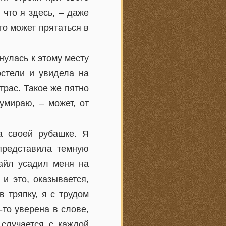
 что я здесь, – даже
то может прятаться в
нулась к этому месту
остели и увидела на
трас. Такое же пятно
умираю, – может, от
а своей рубашке. Я
 представила темную
Кайл усадил меня на
 и это, оказывается,
в тряпку, я с трудом
-то уверена в слове,
 случается с каждой