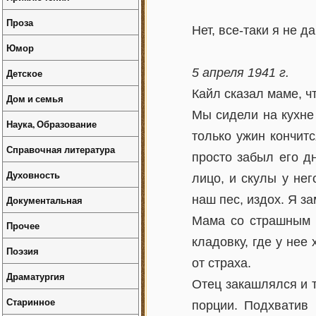
Проза
Нет, все-таки я не д
Юмор
5 апреля 1941 г.
Детское
Кайл сказал маме, ч
Дом и семья
Мы сидели на кухне 
Наука, Образование
только ужин кончитс
Справочная литература
просто забыл его д
Духовность
лицо, и скулы у нег
наш пес, издох. Я з
Документальная
Мама со страшным с
Прочее
кладовку, где у нее
Поэзия
от страха.
Драматургия
Отец закашлялся и т
Старинное
порции. Подхватив 