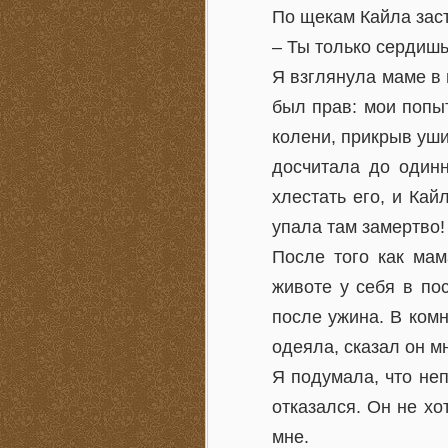
По щекам Кайла зас
– Ты только сердишь
Я взглянула маме в 
был прав: мои попы
колени, прикрыв уши
досчитала до один
хлестать его, и Кай
упала там замертво!
После того как мам
животе у себя в пос
после ужина. В ком
одеяла, сказал он м
Я подумала, что неп
отказался. Он не хо
мне.