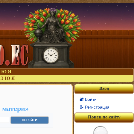
Ю
Я
Э
Ю
Я
Вход
🔐 Войти
 матери»
📝 Регистрация
Поиск по сайту