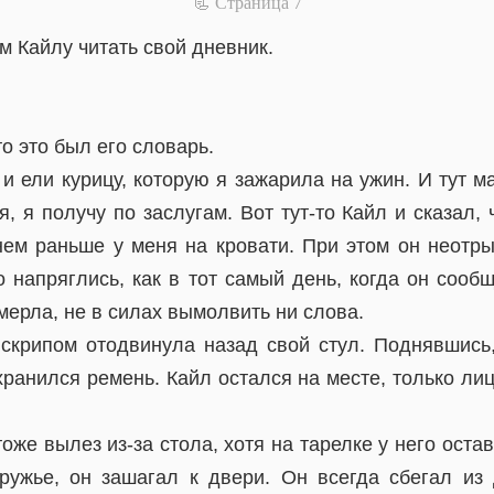
📃 Cтраница 7
ам Кайлу читать свой дневник.
то это был его словарь.
и ели курицу, которую я зажарила на ужин. И тут ма
я, я получу по заслугам. Вот тут-то Кайл и сказал, 
нем раньше у меня на кровати. При этом он неотр
о напряглись, как в тот самый день, когда он сооб
амерла, не в силах вымолвить ни слова.
крипом отодвинула назад свой стул. Поднявшись
 хранился ремень. Кайл остался на месте, только ли
оже вылез из-за стола, хотя на тарелке у него ост
ружье, он зашагал к двери. Он всегда сбегал из