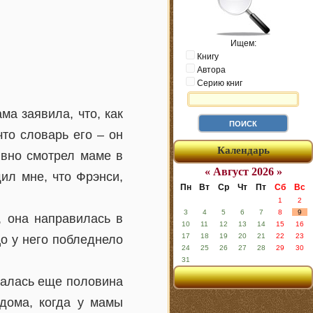
Ищем:
Книгу
Автора
Серию книг
ма заявила, что, как
что словарь его – он
Календарь
ывно смотрел маме в
« Август 2026 »
щил мне, что Фрэнси,
Пн
Вт
Ср
Чт
Пт
Сб
Вс
1
2
3
4
5
6
7
8
9
, она направилась в
10
11
12
13
14
15
16
17
18
19
20
21
22
23
цо у него побледнело
24
25
26
27
28
29
30
31
авалась еще половина
 дома, когда у мамы