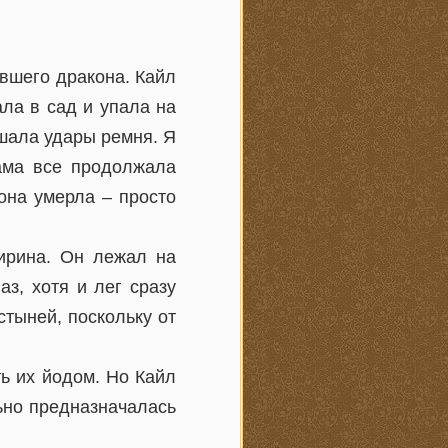
евшего дракона. Кайл
ла в сад и упала на
ышала удары ремня. Я
ама все продолжала
 она умерла – просто
пирина. Он лежал на
аз, хотя и лег сразу
тыней, поскольку от
ть их йодом. Но Кайл
льно предназначалась