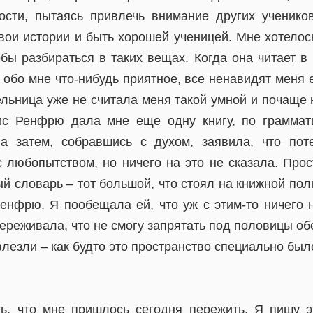
ости, пытаясь привлечь внимание других ученико
вои истории и быть хорошей ученицей. Мне хотелось
бы разбираться в таких вещах. Когда она читает в
т обо мне что-нибудь приятное, все ненавидят меня
ельница уже не считала меня такой умной и почаще
ис Ренфрю дала мне еще одну книгу, по граммати
 а затем, собравшись с духом, заявила, что пот
с любопытством, но ничего на это не сказала. Прос
й словарь – тот большой, что стоял на книжной пол
енфрю. Я пообещала ей, что уж с этим-то ничего н
ереживала, что не смогу запрятать под половицы обе
влезли – как будто это пространство специально был
ь, что мне пришлось сегодня пережить. Я пишу э