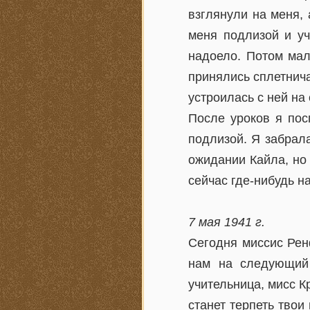
взглянули на меня,
меня подлизой и уч
надоело. Потом мал
принялись сплетнича
устроилась с ней на
После уроков я пос
подлизой. Я забрала
ожидании Кайла, но 
сейчас где-нибудь на
7 мая 1941 г.
Сегодня миссис Рен
нам на следующий 
учительница, мисс Кр
станет терпеть твои