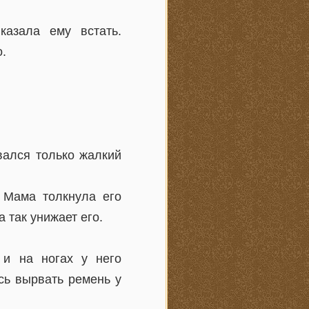
азала ему встать.
о.
вался только жалкий
 Мама толкнула его
а так унижает его.
 и на ногах у него
сь вырвать ремень у