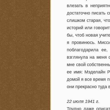
влезать в неприятн
достаточно писать с
слишком старая, что
историй или говори
бы, чтоб новая учит
я провинюсь. Мисс
поблагодарила ее,
взглянула на меня 
мне свой собственны
ее имя: Мэделайн Р
домой я все время п
они прекрасно туда 
22 июля 1941 г.
Трудно даже описат