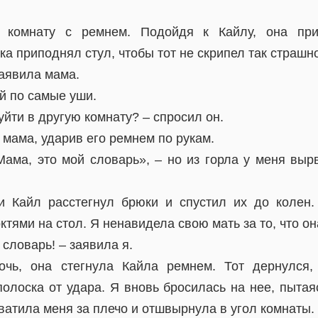
 комнату с ремнем. Подойдя к Кайлу, она прик
ка приподнял стул, чтобы тот не скрипел так страшн
заявила мама.
й по самые уши.
уйти в другую комнату? – спросил он.
 мама, ударив его ремнем по рукам.
«Мама, это мой словарь», – но из горла у меня выр
и Кайл расстегнул брюки и спустил их до колен.
ктями на стол. Я ненавидела свою мать за то, что он
 словарь! – заявила я.
очь, она стегнула Кайла ремнем. Тот дернулся,
полоска от удара. Я вновь бросилась на нее, пытая
схватила меня за плечо и отшвырнула в угол комнаты.