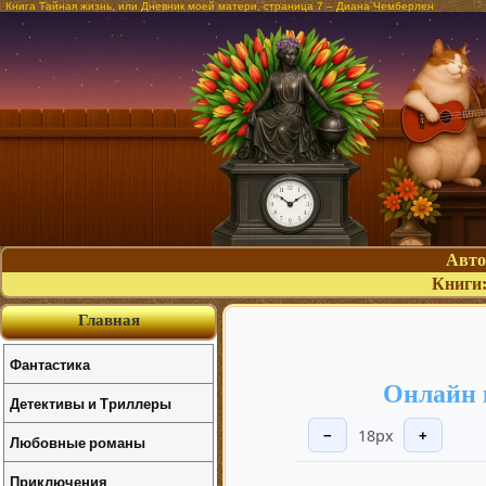
Книга Тайная жизнь, или Дневник моей матери, страница 7 – Диана Чемберлен
Авт
Книги
Главная
Фантастика
Онлайн 
Детективы и Триллеры
18px
−
+
Любовные романы
Приключения