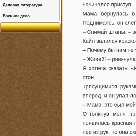
начинался приступ.
Деловая литература
Мама вернулась в
Военное дело
Поднимаясь, он слег
– Снимай штаны, – 
Кайл залился краско
– Почему бы нам не 
– Живей! – рявкнула
Я хотела сказать: 
стон.
Трясущимися рукам
вперед, и он упал ло
– Мама, это был мой
Оттолкнув меня пр
появилась красная 
нее из рук, но она 