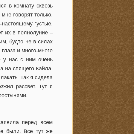
ся в комнату сквозь
 мне говорят только,
о-настоящему густые.
т их в полнолуние –
им, будто не в силах
е глаза и много-много
е у нас с ним очень
ла на спящего Кайла.
плакать. Так я сидела
зжил рассвет. Тут я
простынями.
заявила перед всем
ее были. Все тут же