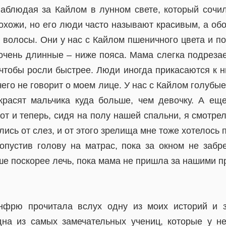
наблюдая за Кайлом в лунном свете, который сочил
охожи, но его люди часто называют красивым, а обо
 волосы. Они у нас с Кайлом пшеничного цвета и п
очень длинные – ниже пояса. Мама слегка подрезае
 чтобы росли быстрее. Люди иногда прикасаются к н
чего не говорит о моем лице. У нас с Кайлом голубы
красят мальчика куда больше, чем девочку. А ещ
т и теперь, сидя на полу нашей спальни, я смотре
ись от слез, и от этого зрелища мне тоже хотелось 
 опустив голову на матрас, пока за окном не забре
ше поскорее лечь, пока мама не пришла за нашими 
нфрю прочитала вслух одну из моих историй и 
дна из самых замечательных учениц, которые у н