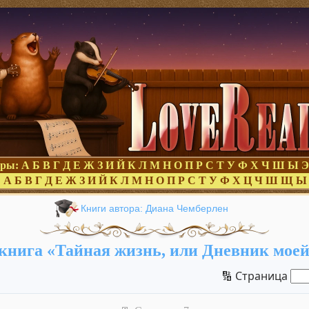
оры:
А
Б
В
Г
Д
Е
Ж
З
И
Й
К
Л
М
Н
О
П
Р
С
Т
У
Ф
Х
Ч
Ш
Ы
Э
:
А
Б
В
Г
Д
Е
Ж
З
И
Й
К
Л
М
Н
О
П
Р
С
Т
У
Ф
Х
Ц
Ч
Ш
Щ
Ы
Книги автора: Диана Чемберлен
книга «Тайная жизнь, или Дневник моей
🔢 Страница