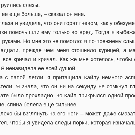
труились слезы.
 ее еще больше, – сказал он мне.
глаза и увидела, что они горят гневом, как у обезум
тки помочь шли ему только во вред. Тогда я выбежа
 руками. Но мне это не помогло: я по-прежнему сл
надцати, прежде чем меня стошнило курицей, а м
л все кричал и кричал. Как же мне хотелось, чтобы
 Я ненавидела ее всей душой.
а с папой легли, я притащила Кайлу немного ас
тели. Я знала, что он ни на секунду не сомкнул гл
нате было прохладно, но Кайл прикрылся одной прос
не, спина болела еще сильнее.
лохо бы взглянуть на его ноги – может, даже смаза
тел, чтобы я увидела следы порки, которая изнача