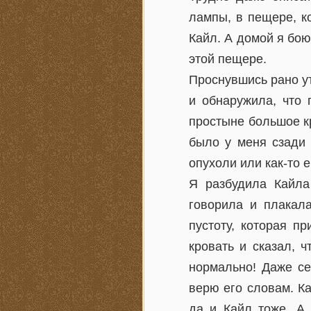
лампы, в пещере, ко
Кайл. А домой я бою
этой пещере.
Проснувшись рано ут
и обнаружила, что 
простыне большое кр
было у меня сзади 
опухоли или как-то 
Я разбудила Кайла
говорила и плакала
пустоту, которая п
кровать и сказал, ч
нормально! Даже сей
верю его словам. Ка
да и Кайл тоже. А 