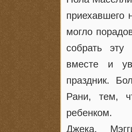
приехавшего н
могло порадо
собрать эту
вместе и ув
праздник. Бо
Рани, тем, 
ребенком.
Джека, Мэг