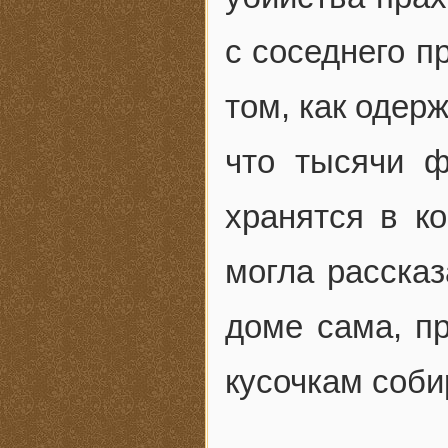
с соседнего п
том, как одер
что тысячи ф
хранятся в ко
могла рассказ
доме сама, пр
кусочкам соби