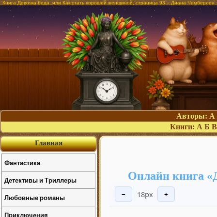
Книга Девочка-беда. или Как стать хорошей женщиной, страница 93 – Диана Чемберлен
Авторы:
А
Книги:
А
Б
В
Главная
Фантастика
Онлайн книга «Д
Детективы и Триллеры
18px
−
+
Любовные романы
Приключения