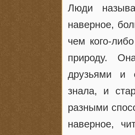
Люди назыв
наверное, бол
чем кого-либ
природу. О
друзьями и 
знала, и ст
разными спосо
наверное, чи