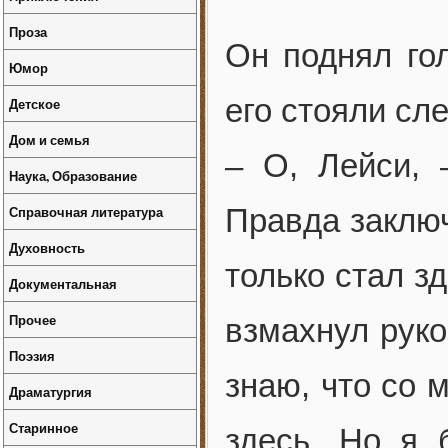
Проза
Он поднял гол
Юмор
его стояли сл
Детское
Дом и семья
– О, Лейси, 
Наука, Образование
Справочная литература
Правда заключ
Духовность
только стал з
Документальная
Прочее
взмахнул руко
Поэзия
знаю, что со 
Драматургия
Старинное
здесь. Но я