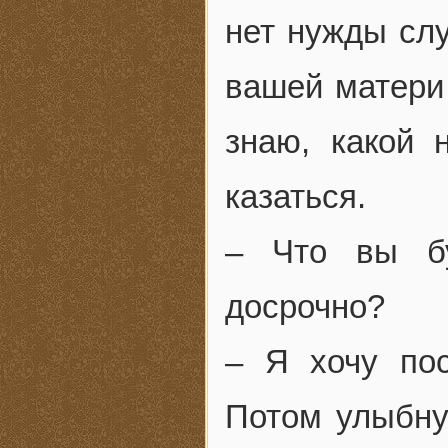
нет нужды слу
вашей матери 
знаю, какой 
казаться.
– Что вы бу
досрочно?
– Я хочу пос
Потом улыбнул