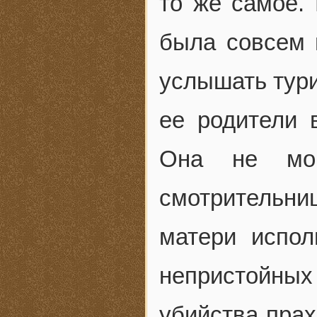
то же самое.
была совсем 
услышать тури
ее родители 
Она не мог
смотрительни
матери испол
непристойны
убийства прах