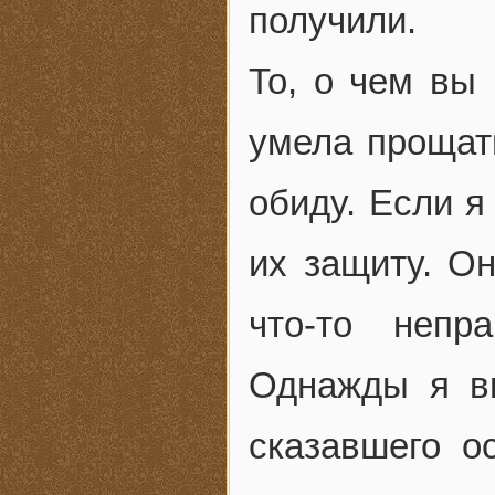
получили.
То, о чем вы 
умела прощать
обиду. Если я
их защиту. О
что-то непр
Однажды я ви
сказавшего о