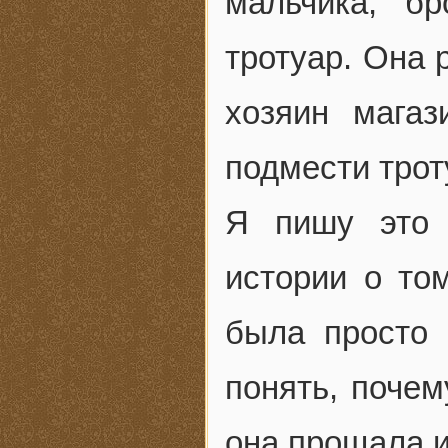
мальчика, б
тротуар. Она 
хозяин магаз
подмести трот
Я пишу это 
истории о то
была просто 
понять, поче
она прощала и