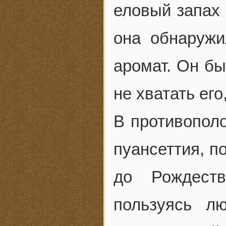
еловый запах 
она обнаружи
аромат. Он бы
не хватать его
В противополо
пуансеттия, п
до Рождест
пользуясь л