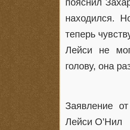
пояснил Захар
находился. Н
теперь чувств
Лейси не мо
голову, она р
Заявление от
Лейси О’Нил