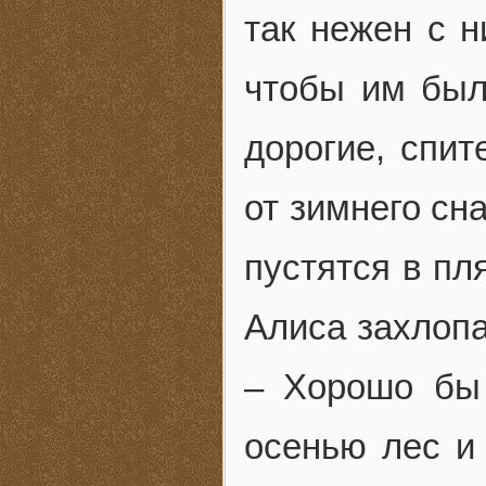
так нежен с н
чтобы им было
дорогие, спит
от зимнего сн
пустятся в пля
Алиса захлопа
– Хорошо бы
осенью лес и