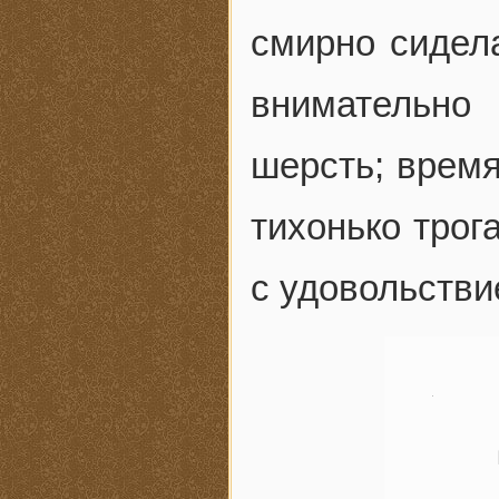
смирно сидела
внимательно
шерсть; время
тихонько трог
с удовольстви