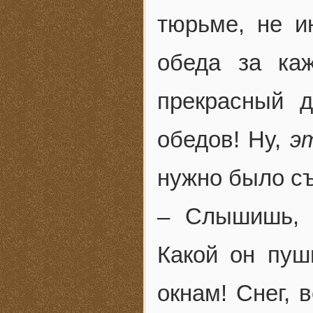
тюрьме, не и
обеда за ка
прекрасный 
обедов! Ну,
э
нужно было съ
– Слышишь, 
Какой он пуш
окнам! Снег, 