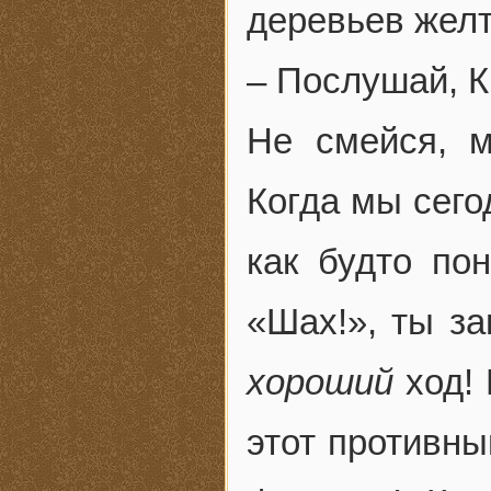
деревьев желт
– Послушай, К
Не смейся, м
Когда мы сего
как будто по
«Шах!», ты за
хороший
ход! 
этот противны