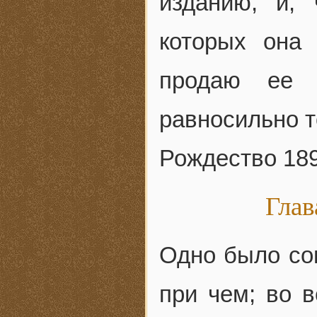
изданию, и,
которых она
продаю ее 
равносильно т
Рождество 189
Гла
Одно было со
при чем; во в