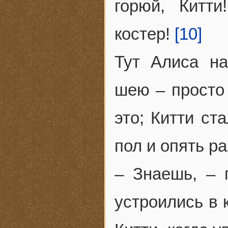
горюй, Китт
костер!
[10]
Тут Алиса н
шею – просто 
это; Китти ст
пол и опять р
– Знаешь, – 
устроились в 