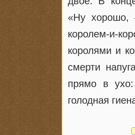
двое. В конц
«Ну хорошо, 
королем-и-к
королями и к
смерти напуг
прямо в ухо:
голодная гиена