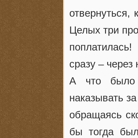
отвернуться, 
Целых три про
поплатилась!
сразу – через
А что был
наказывать за
обращаясь ско
бы тогда бы