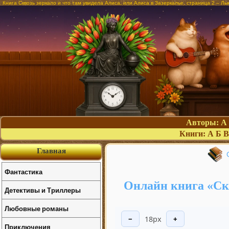
Книга Сквозь зеркало и что там увидела Алиса, или Алиса в Зазеркалье, страница 2 – Л
Авторы:
А
Книги:
А
Б
В
Главная
Фантастика
Онлайн книга «Скв
Детективы и Триллеры
Любовные романы
18px
−
+
Приключения