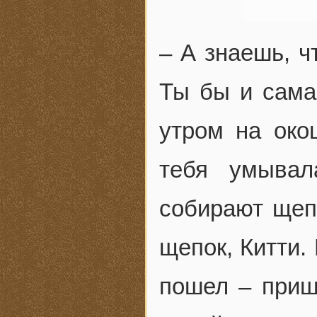
– А знаешь, ч
Ты бы и сама
утром на око
тебя умывал
собирают щепк
щепок, Китти.
пошел – приш