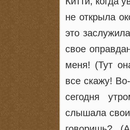
Китти, когда 
не открыла ок
это заслужила
свое оправда
меня! (Тут он
все скажу! Во
сегодня утр
слышала свои
говоришь? (