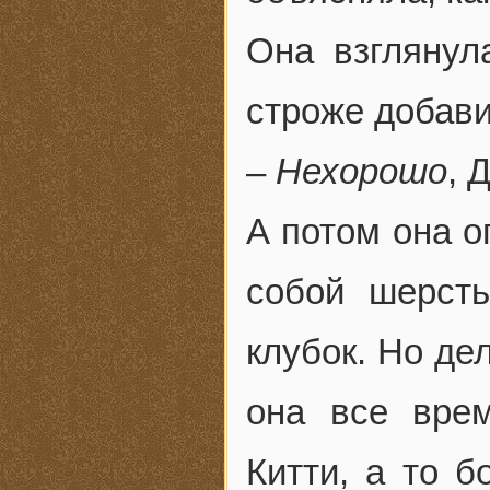
Она взглянул
строже добави
–
Нехорошо
, 
А потом она о
собой шерсть
клубок. Но де
она все вре
Китти, а то б