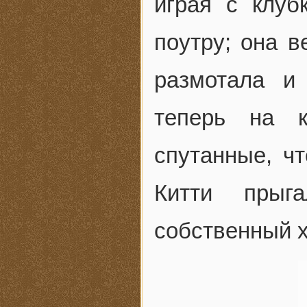
играя с клуб
поутру; она в
размотала и
теперь на к
спутанные, ч
Китти прыг
собственный х