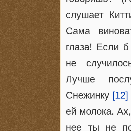
слушает Китт
Сама винова
глаза! Если б
не случилос
Лучше посл
Снежинку
[12]
ей молока. Ах,
нее ты не по