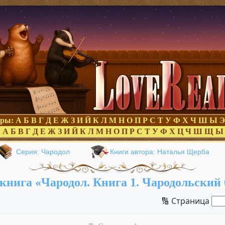
оры:
А
Б
В
Г
Д
Е
Ж
З
И
Й
К
Л
М
Н
О
П
Р
С
Т
У
Ф
Х
Ч
Ш
Ы
Э
:
А
Б
В
Г
Д
Е
Ж
З
И
Й
К
Л
М
Н
О
П
Р
С
Т
У
Ф
Х
Ц
Ч
Ш
Щ
Ы
Серия: Чародол
Книги автора: Наталья Щерба
книга «Чародол. Книга 1. Чародольский 
🔢 Страница