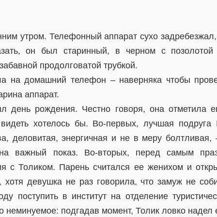
нним утром. Телефонный аппарат сухо задребезжал,
азать, он был старинный, в черном с позолотой
забавной продолговатой трубкой.
ла на домашний телефон – наверняка чтобы прове
арина аппарат.
л день рождения. Честно говоря, она отметила е
 видеть хотелось бы. Во-первых, лучшая подруга
ва, деловитая, энергичная и не в меру болтливая, 
на важный показ. Во-вторых, перед самым праз
я с Толиком. Парень считался ее женихом и откр
, хотя девушка не раз говорила, что замуж не соб
оду поступить в институт на отделение туристичес
 неминуемое: подгадав момент, Толик ловко надел 