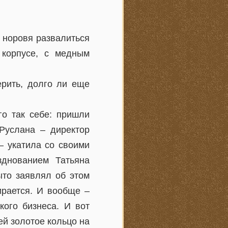
 норовя развалиться
 корпусе, с медным
рить, долго ли еще
го так себе: пришли
 Руслана – директор
– укатила со своими
днованием Татьяна
ыто заявлял об этом
ирается. И вообще –
кого бизнеса. И вот
ей золотое кольцо на