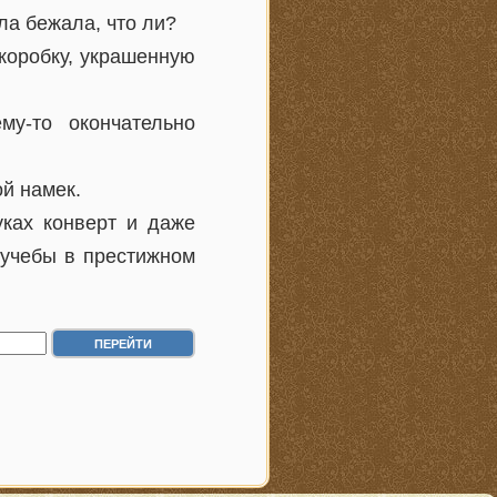
ла бежала, что ли?
коробку, украшенную
у-то окончательно
ой намек.
уках конверт и даже
 учебы в престижном