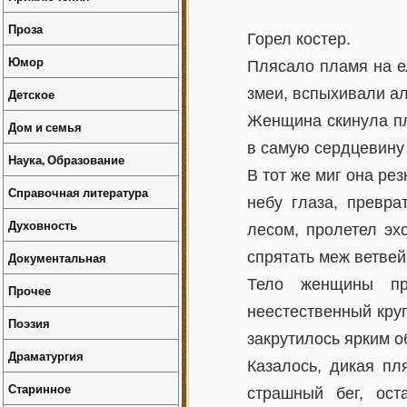
Проза
Горел костер.
Юмор
Плясало пламя на ел
змеи, вспыхивали ал
Детское
Женщина скинула пл
Дом и семья
в самую сердцевину 
Наука, Образование
В тот же миг она ре
Справочная литература
небу глаза, превра
Духовность
лесом, пролетел эх
спрятать меж ветвей
Документальная
Тело женщины про
Прочее
неестественный круг
Поэзия
закрутилось ярким о
Драматургия
Казалось, дикая пл
Старинное
страшный бег, ост