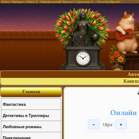
Книга Чародол. Книга 1. Чародольский браслет, страница 1 – Наталья Щерба
Авт
Книги
Главная
Фантастика
Онлайн 
Детективы и Триллеры
18px
−
+
Любовные романы
Приключения