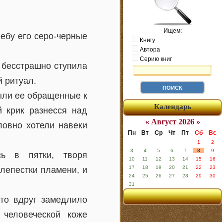
Ищем:
небу его серо-черные
Книгу
Автора
Серию книг
 бесстрашно ступила
й ритуал.
тыли ее обращенные к
Календарь
й крик разнесся над
« Август 2026 »
ловно хотели навеки
Пн
Вт
Ср
Чт
Пт
Сб
Вс
1
2
3
4
5
6
7
8
9
сь в пятки, творя
10
11
12
13
14
15
16
17
18
19
20
21
22
23
 лепестки пламени, и
24
25
26
27
28
29
30
31
 то вдруг замедлило
 человеческой коже