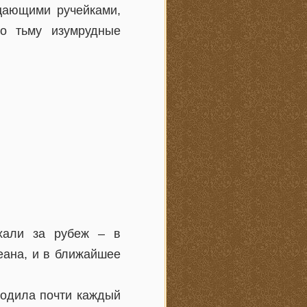
цающими ручейками,
о тьму изумрудные
хали за рубеж – в
еана, и в ближайшее
ходила почти каждый