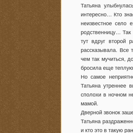
Татьяна улыбнулас
интересно… Кто знае
неизвестное село 
родственницу… Так ч
тут вдруг второй р
рассказывала. Все 
чем так мучиться, д
бросила еще теплую 
Но самое неприятн
Татьяна утреннее 
сполохи в ночном н
мамой.
Дверной звонок заш
Татьяна раздраженн
и кто это в такую ра