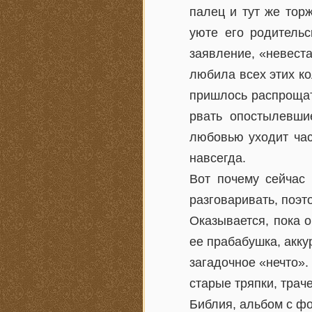
палец и тут же тор
уюте его родительс
заявление, «невеста
любила всех этих ко
пришлось распрощат
рвать опостылевши
любовью уходит час
навсегда.
Вот почему сейчас 
разговаривать, поэт
Оказывается, пока 
ее прабабушка, аккур
загадочное «нечто».
старые тряпки, трач
Библия, альбом с ф