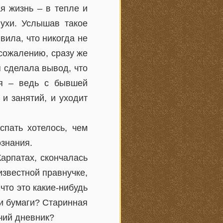
я жизнь – в тепле и
пухи. Услышав такое
вила, что никогда не
 сожалению, сразу же
 сделала вывод, что
ия – ведь с бывшей
и занятий, и уходит
спать хотелось, чем
ознания.
арпатах, скончалась
еизвестной правнучке,
что это какие-нибудь
ли бумаги? Старинная
чий дневник?