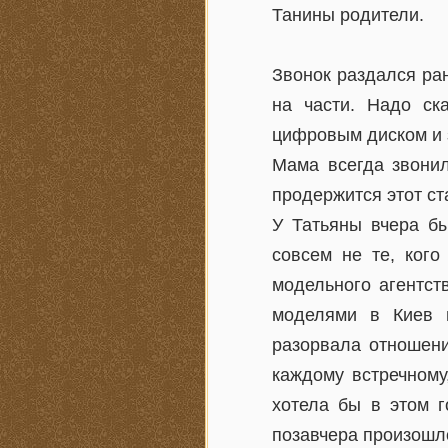
Танины родители.
Звонок раздался ра
на части. Надо ск
цифровым диском и 
Мама всегда звони
продержится этот ст
У Татьяны вчера бы
совсем не те, кого
модельного агентст
моделями в Киев 
разорвала отношени
каждому встречному
хотела бы в этом г
позавчера произошло