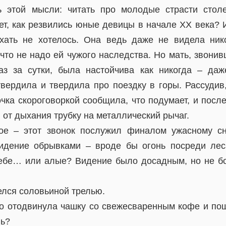
ь этой мысли: читать про молодые страсти столе
т, как резвились юные девицы в начале ХХ века? И
ехать не хотелось. Она ведь даже не видела ни
то не надо ей чужого наследства. Но мать, звонив
аз за сутки, была настойчива как никогда – да
твердила и твердила про поездку в горы. Рассудив,
очка скороговоркой сообщила, что подумает, и пос
от дыхания трубку на металлический рычаг.
ое – этот звонок послужил финалом ужасному сн
видение обрывками – вроде бы огонь посреди лес
ебе… или алые? Видение было досадным, но не бо
елся соловьиной трелью.
о отодвинула чашку со свежесваренным кофе и по
нь?