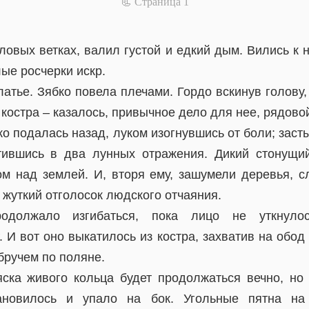
📃 Cтраница 1
овых ветках, валил густой и едкий дым. Вились к 
ые росчерки искр.
атье. Зябко повела плечами. Гордо вскинув голову,
костра – казалось, привычное дело для нее, рядово
зко подалась назад, луком изогнувшись от боли; зас
тившись в два лунных отражения. Дикий стонущи
ом над землей. И, вторя ему, зашумели деревья, с
 жуткий отголосок людского отчаяния.
должало изгибаться, пока лицо не уткнуло
. И вот оно выкатилось из костра, захватив на обод
бручем по поляне.
яска живого кольца будет продолжаться вечно, но
ановилось и упало на бок. Угольные пятна на