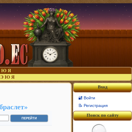
Ю
Я
Э
Ю
Я
Вход
🔐 Войти
браслет»
📝 Регистрация
Поиск по сайту