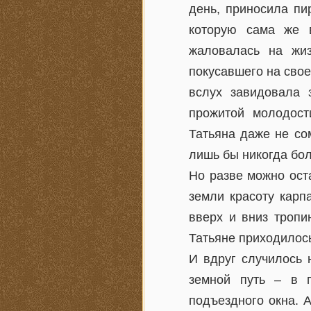
день, приносила пи
которую сама же в
жаловалась на жиз
покусавшего на сво
вслух завидовала 
прожитой молодост
Татьяна даже не со
лишь бы никогда бо
Но разве можно ост
земли красоту карп
вверх и вниз тропи
Татьяне приходилось
И вдруг случилось 
земной путь – в 
подъездного окна. 