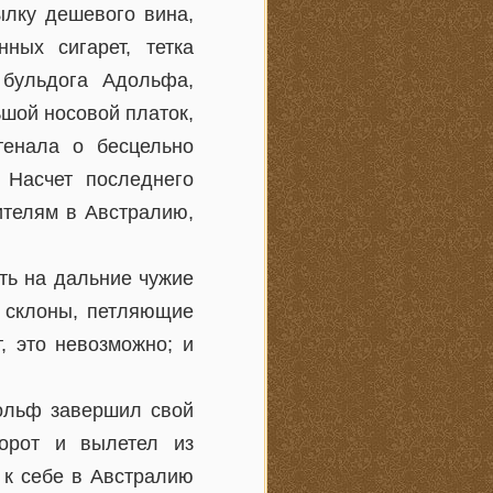
ылку дешевого вина,
ных сигарет, тетка
 бульдога Адольфа,
шой носовой платок,
тенала о бесцельно
 Насчет последнего
ителям в Австралию,
ть на дальние чужие
е склоны, петляющие
, это невозможно; и
дольф завершил свой
орот и вылетел из
 к себе в Австралию