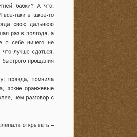
тней бабки? А что,
 все-таки в какое-то
когда свою дальнюю
шая раз в полгода, а
же о себе ничего не
 что лучше сдаться,
ле быстрого прощания
у; правда, помнила
а, яркие оранжевые
лее, чем разговор с
шлепала открывать –