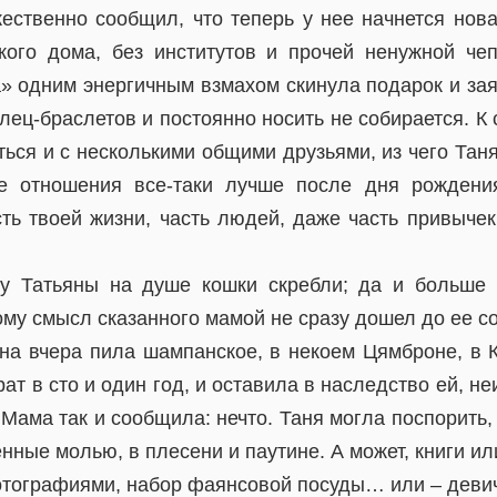
жественно сообщил, что теперь у нее начнется нова
кого дома, без институтов и прочей ненужной че
» одним энергичным взмахом скинула подарок и зая
лец-браслетов и постоянно носить не собирается. К
ься и с несколькими общими друзьями, из чего Таня
е отношения все-таки лучше после дня рожден
ть твоей жизни, часть людей, даже часть привычек 
у Татьяны на душе кошки скребли; да и больше 
ому смысл сказанного мамой не сразу дошел до ее с
она вчера пила шампанское, в некоем Цямброне, в К
ат в сто и один год, и оставила в наследство ей, н
 Мама так и сообщила: нечто. Таня могла поспорить, 
енные молью, в плесени и паутине. А может, книги и
отографиями, набор фаянсовой посуды… или – деви