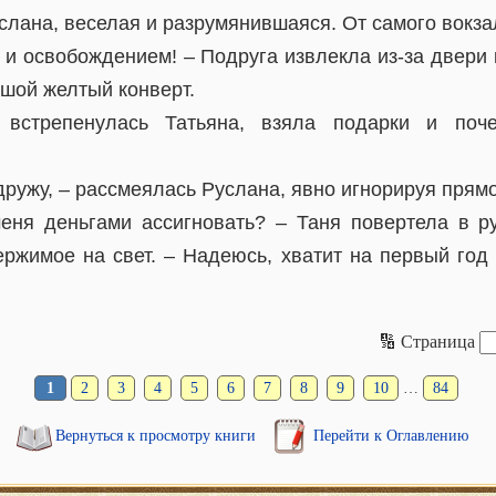
слана, веселая и разрумянившаяся. От самого вокза
 и освобождением! – Подруга извлекла из-за двери 
шой желтый конверт.
встрепенулась Татьяна, взяла подарки и почем
 дружу, – рассмеялась Руслана, явно игнорируя прям
еня деньгами ассигновать? – Таня повертела в р
ержимое на свет. – Надеюсь, хватит на первый год
🔢 Страница
1
2
3
4
5
6
7
8
9
10
…
84
Вернуться к просмотру книги
Перейти к Оглавлению