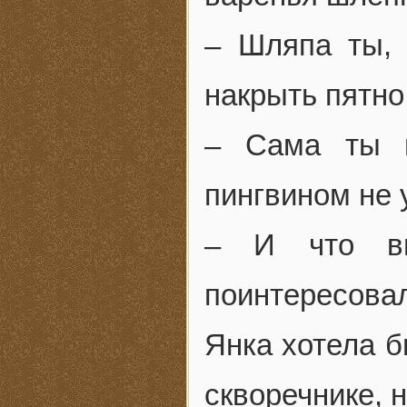
– Шляпа ты, 
накрыть пятно
– Сама ты ш
пингвином не 
– И что вы
поинтересова
Янка хотела б
скворечнике, 