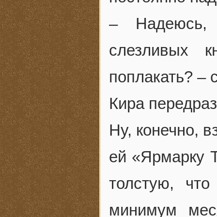
– Надеюсь,
слезливых к
поплакать? – 
Кира передраз
Ну, конечно, 
ей «Ярмарку 
толстую, что
минимум мес