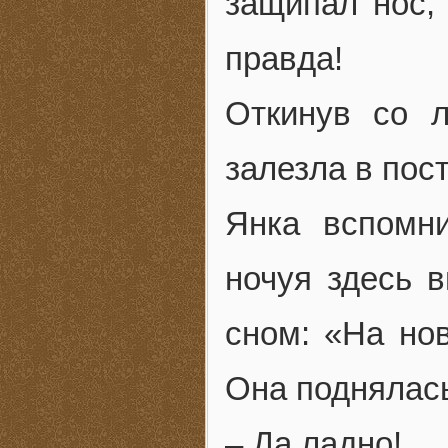
защипал нос, 
правда!
Откинув со л
залезла в пос
Янка вспомни
ночуя здесь 
сном: «На но
Она поднялась
– Да ладно!