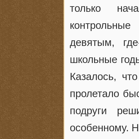
только нач
контрольные
девятым, гд
школьные годы
Казалось, чт
пролетало быс
подруги реш
особенному. Н