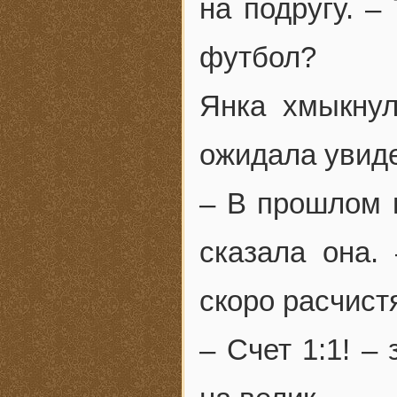
на подругу. –
футбол?
Янка хмыкнул
ожидала увиде
– В прошлом г
сказала она.
скоро расчистя
– Счет 1:1! –