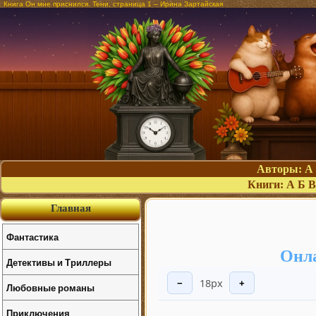
Книга Он мне приснился. Тени, страница 1 – Ирина Зартайская
Авторы:
А
Книги:
А
Б
В
Главная
Фантастика
Онла
Детективы и Триллеры
18px
−
+
Любовные романы
Приключения