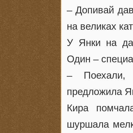
– Допивай дав
на великах кат
У Янки на да
Один – специа
– Поехали,
предложила Ян
Кира помчал
шуршала мелка