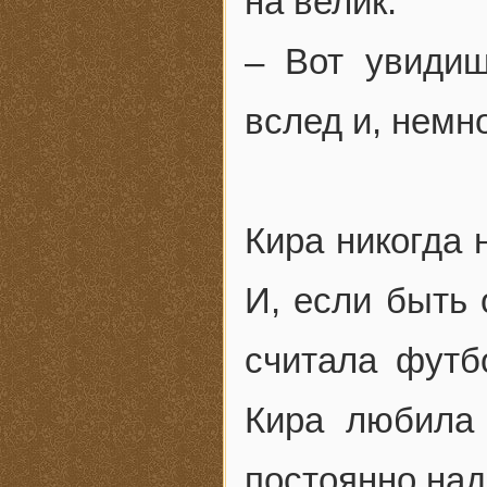
на велик.
– Вот увидиш
вслед и, немн
Кира никогда 
И, если быть 
считала футб
Кира любила 
постоянно над