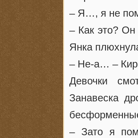
– Я…, я не п
– Как это? Он
Янка плюхнула
– Не-а… – Кир
Девочки смо
Занавеска др
бесформенные
– Зато я пом