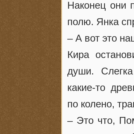
Наконец они 
полю. Янка сп
– А вот это на
Кира остано
души. Слегк
какие-то дре
по колено, тра
– Это что, По