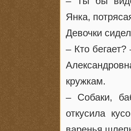
– Ты бы виде
Янка, потряса
Девочки сидел
– Кто бегает?
Александровн
кружкам.
– Собаки, ба
откусила кус
варенья шлепн