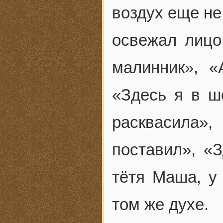
воздух еще не
освежал лицо
малинник», «
«Здесь я в ш
расквасила»
поставил», «
тётя Маша, у
том же духе.