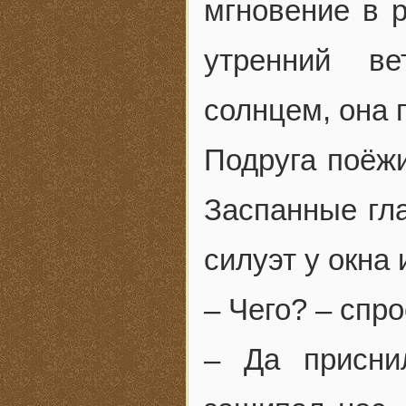
мгновение в 
утренний в
солнцем, она 
Подруга поёжи
Заспанные гла
силуэт у окна
– Чего? – спр
– Да присни