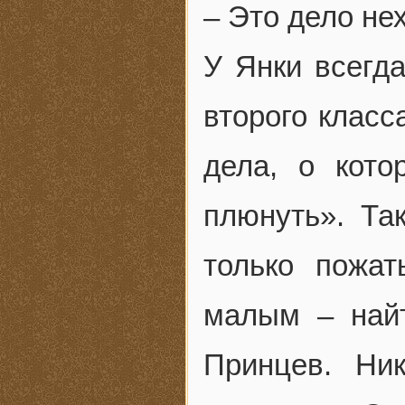
– Это дело не
У Янки всегда
второго класс
дела, о кот
плюнуть». Та
только пожат
малым – найт
Принцев. Ни