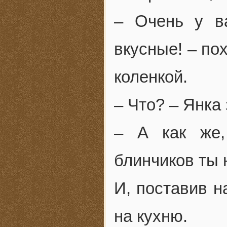
– Очень у в
вкусные! – по
коленкой.
– Что? – Янка 
– А как же,
блинчиков ты 
И, поставив н
на кухню.