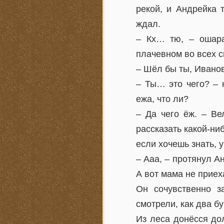
рекой, и Андрейка 
ждал.
– Кх… тю, – ошара
плачевном во всех 
– Шёл бы ты, Иванов
– Ты… это чего? – 
ежа, что ли?
– Да чего ёж. – Ве
рассказать какой-ни
если хочешь знать, у
– Ааа, – протянул А
А вот мама не приех
Он сочувственно з
смотрели, как два б
Из леса донёсся до