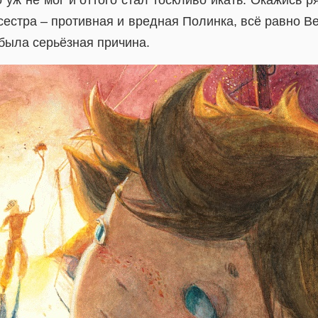
 уж не мог и оттого стал тоскливо икать. Окажись р
 сестра – противная и вредная Полинка, всё равно В
 была серьёзная причина.