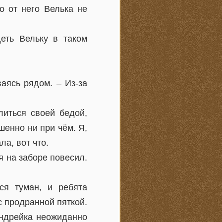
о от него Велька не
еть Вельку в таком
аясь рядом. – Из-за
литься своей бедой,
шенно ни при чём. Я,
ла, вот что.
я на заборе повесил.
ся туман, и ребята
с продранной пяткой.
Андрейка неожиданно