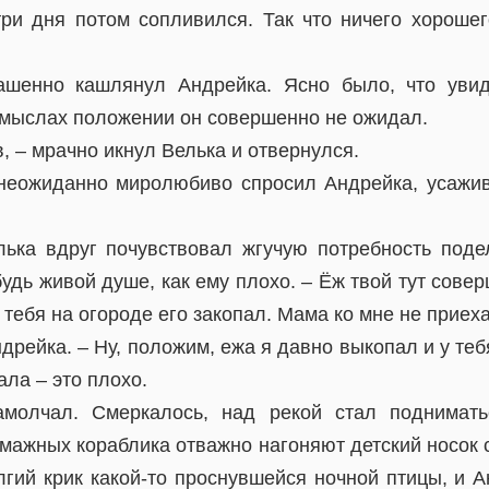
три дня потом сопливился. Так что ничего хорошег
шенно кашлянул Андрейка. Ясно было, что увид
смыслах положении он совершенно не ожидал.
, – мрачно икнул Велька и отвернулся.
неожиданно миролюбиво спросил Андрейка, усажив
лька вдруг почувствовал жгучую потребность поде
будь живой душе, как ему плохо. – Ёж твой тут совер
 тебя на огороде его закопал. Мама ко мне не приеха
ндрейка. – Ну, положим, ежа я давно выкопал и у теб
ала – это плохо.
амолчал. Смеркалось, над рекой стал поднимать
умажных кораблика отважно нагоняют детский носок 
лгий крик какой-то проснувшейся ночной птицы, и 