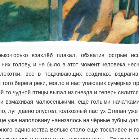
рько-горько взахлёб плакал, обхватив острые ис
 них голову, и не было в этот момент человека нес
 локотки, все в подживающих ссадинах, вздрагив
с того берега реки, могло в наступающих сумерках пр
й-то чудной птицы выпал из гнезда и теперь силится 
 и взмахивая малюсенькими, ещё голыми начатками
ло, луг давно опустел, колхозный пастух Степан уже
це уже наполовину нанизалось на чёрные зубцы дал
рного одиночества Вельке стало ещё тоскливее и г