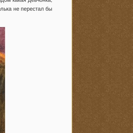
ядом какая девчонка,
елька не перестал бы