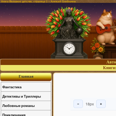
Книга Велькино детство, страница 1 – Алексей Олейников
Авт
Книги
Главная
Фантастика
Детективы и Триллеры
18px
−
+
Любовные романы
Приключения