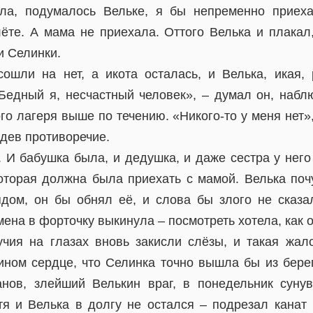
а, подумалось Вельке, я бы непременно приех
лёте. А мама не приехала. Оттого Велька и плакал,
и Селинки.
ошли на нет, а икота осталась, и Велька, икая
«Бедный я, несчастный человек», – думал он, наблю
ого лагеря выше по течению. «Никого-то у меня нет»
идев противоречие.
. И бабушка была, и дедушка, и даже сестра у нег
оторая должна была приехать с мамой. Велька почу
дом, он бы обнял её, и слова бы злого не сказал
ена в форточку выкинула – посмотреть хотела, как о
учия на глазах вновь закисли слёзы, и такая жал
ином сердце, что Селинка точно вышла бы из бере
нов, злейший Велькин враг, в понедельник суну
я и Велька в долгу не остался – подрезал канат 