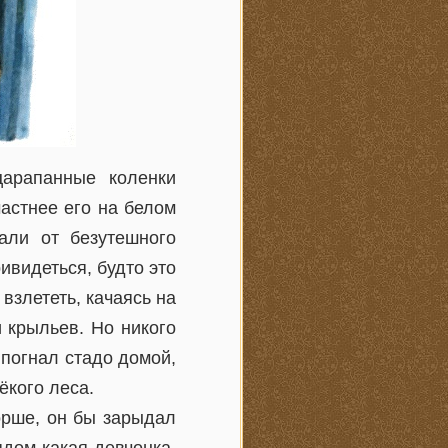
царапанные коленки
частнее его на белом
али от безутешного
ивидеться, будто это
взлететь, качаясь на
 крыльев. Но никого
 погнал стадо домой,
ёкого леса.
орше, он бы зарыдал