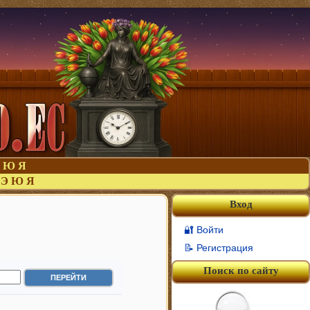
Ю
Я
Э
Ю
Я
Вход
🔐 Войти
📝 Регистрация
Поиск по сайту