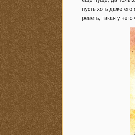
ещё пуще, да только
пусть хоть даже его
реветь, такая у него