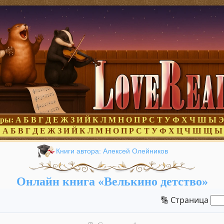
оры:
А
Б
В
Г
Д
Е
Ж
З
И
Й
К
Л
М
Н
О
П
Р
С
Т
У
Ф
Х
Ч
Ш
Ы
Э
:
А
Б
В
Г
Д
Е
Ж
З
И
Й
К
Л
М
Н
О
П
Р
С
Т
У
Ф
Х
Ц
Ч
Ш
Щ
Ы
Книги автора: Алексей Олейников
Онлайн книга «Велькино детство»
🔢 Страница