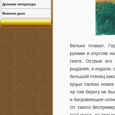
Деловая литература
Военное дело
Велька плакал. Го
руками и опустив на
свете. Острые его
рыдания, и издали, 
большой птенец како
куцых палках ножек
на том берегу не бы
и багровеющее солн
От такого бесприме