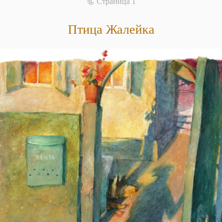
📃 Cтраница 1
Птица Жалейка