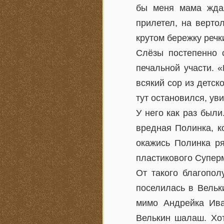
бы меня мама ждал
прилетел, на верто
крутом бережку речк
Слёзы постепенно с
печальной участи. 
всякий сор из детск
тут остановился, ув
У него как раз были
вредная Полинка, к
окажись Полинка ря
пластикового Суперм
От такого благопол
поселилась в Вельк
мимо Андрейка Ива
Велькин шалаш. Хот