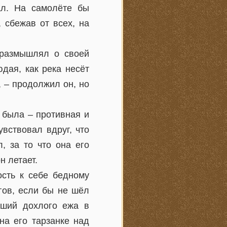
ал. На самолёте бы
 сбежав от всех, на
, размышлял о своей
дая, как река несёт
, – продолжил он, но
о была – противная и
вствовал вдруг, что
, за то что она его
н летает.
ость к себе бедному
гов, если бы не шёл
вший дохлого ежа в
на его тарзанке над