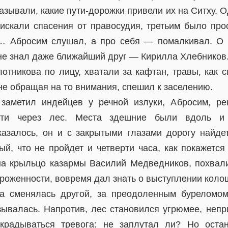
азывали, какие пути-дорожки привели их на Ситху. 
 искали спасения от правосудия, третьим было про
… Абросим слушал, а про себя — помалкивал. О 
 не знал даже ближайший друг — Кирилла Хлебников
тникова по лицу, хватали за кафтан, травы, как с
е обращая на то внимания, спешил к заселению.
заметил индейцев у речной излуки, Абросим, ре
сти через лес. Места здешние были вдоль и
азалось, он и с закрытыми глазами дорогу найде
ый, что не пройдет и четверти часа, как покажется
на крыльцо казармы Василий Медведников, похвали
тороженности, вовремя дал знать о выступлении кол
а сменялась другой, за преодоленным буреломом
зывалась. Напротив, лес становился угрюмее, непр
акрадываться тревога: не заплутал ли? Но остан