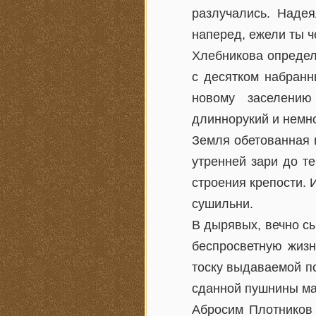
разлучались. Надея
наперед, ежели ты 
Хлебникова определ
с десятком набранн
новому заселению
длиннорукий и немн
Земля обетованная в
утренней зари до т
строения крепости. 
сушильни.
В дырявых, вечно с
беспросветную жизн
тоску выдаваемой п
сданной пушнины мар
Абросим Плотников 