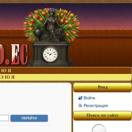
Ю
Я
Э
Ю
Я
Вход
🔐 Войти
📝 Регистрация
Поиск по сайту