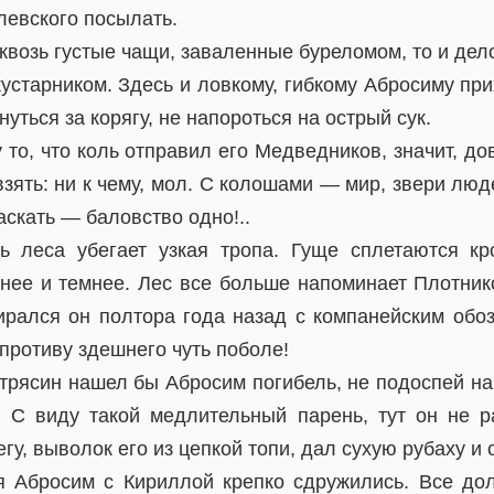
левского посылать.
квозь густые чащи, заваленные буреломом, то и дело
устарником. Здесь и ловкому, гибкому Абросиму при
нуться за корягу, не напороться на острый сук.
 то, что коль отправил его Медведников, значит, до
зять: ни к чему, мол. С колошами — мир, звери люде
аскать — баловство одно!..
ь леса убегает узкая тропа. Гуще сплетаются кр
нее и темнее. Лес все больше напоминает Плотнико
ирался он полтора года назад с компанейским обоз
 противу здешнего чуть поболе!
 трясин нашел бы Абросим погибель, не подоспей н
 С виду такой медлительный парень, тут он не р
гу, выволок его из цепкой топи, дал сухую рубаху и 
 Абросим с Кириллой крепко сдружились. Все до