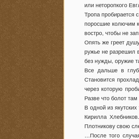
или неторопкого Евг
Тропа пробирается с
поросшие колючим к
востро, чтобы не зап
Опять же греет душу
ружье не разрешил в
без нужды, оружие т
Все дальше в глуб
Становится прохлад
через которую проб
Разве что болот там
В одной из якутских
Кирилла Хлебников.
Плотникову свою сле
…После того случая