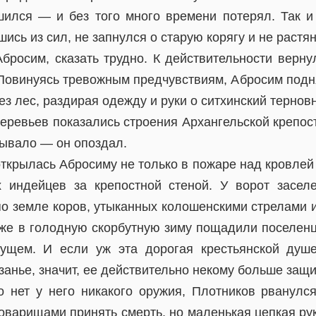
ился — и без того много времени потерял. Так 
шись из сил, не запнулся о старую корягу и не растя
бросим, сказать трудно. К действительности верну
Повинуясь тревожным предчувствиям, Абросим подня
ез лес, раздирая одежду и руки о ситхинский терновн
еревьев показались строения Архангельской крепос
нывало — он опоздал.
открылась Абросиму не только в пожаре над кровлей
х индейцев за крепостной стеной. У ворот засе
о земле коров, утыканных колошенскими стрелами и
аже в голодную скорбутную зиму пощадили поселен
дущем. И если уж эта дорогая крестьянской душе
занье, значит, ее действительно некому больше защ
о нет у него никакого оружия, Плотников рванулс
товарищами принять смерть, но маленькая цепкая ру