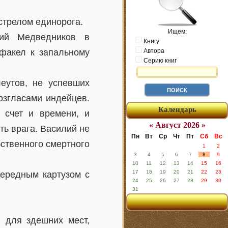
стрелом единорога.
Ищем:
лий Медведников в
Книгу
 факел к запальному
Автора
Серию книг
еутов, не успевших
озгласами индейцев.
Календарь
 счет и времени, и
« Август 2026 »
ть врага. Василий не
Пн
Вт
Ср
Чт
Пт
Сб
Вс
бственного смертного
1
2
3
4
5
6
7
8
9
10
11
12
13
14
15
16
17
18
19
20
21
22
23
чередным картузом с
24
25
26
27
28
29
30
31
 для здешних мест,