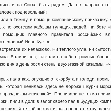
лись и на Ситхе быть рядом. Да не напрасно го
человек подневольный!
или в Гижигу, в помощь компанейскому приказчику. 
ых по охотским кабакам гулящих людей, на боте «
 помощник главного правителя российских в
огословный Иван Кусков.
стретила их неласково. Ни теплого угла, ни сытости
емна. Валили лес, таскали на себе огромные бревн
Изо дня в день росли стены двухэтажной казармы, «
ырых палатках, опухшие от скорбута и голода, пром
ь, которая ценилась здесь не дороже шкурки морс
о праздникам «казенкой». Пропивали не токмо прич
ки, пили в долг, в залог своего пая в будущих комп
не пил. Хотя общества и разговоров не гнушался