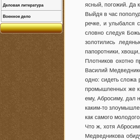
ясный, погожий. Да 
Деловая литература
Выйдя в час пополуд
Военное дело
речке, и улыбался 
словно следуя Божь
золотились ледяны
папоротники, хвощи,
Плотников охотно п
Василий Медведников
одно: сидеть сложа 
промышленных же ко
ему, Абросиму, дал 
каким-то злоумышле
как самого молодог
Что ж, хотя Абросим
Медведникова обиду