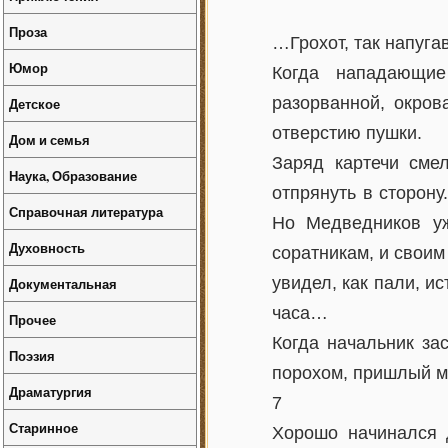
Проза
…Грохот, так напуга
Юмор
Когда нападающие
разорванной, окров
Детское
отверстию пушки.
Дом и семья
Заряд картечи сме
Наука, Образование
отпрянуть в сторон
Справочная литература
Но Медведников уж
Духовность
соратникам, и своим
увидел, как пали, и
Документальная
часа…
Прочее
Когда начальник за
Поэзия
порохом, пришлый м
Драматургия
7
Старинное
Хорошо начинался 