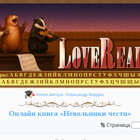
оры:
А
Б
В
Г
Д
Е
Ж
З
И
Й
К
Л
М
Н
О
П
Р
С
Т
У
Ф
Х
Ч
Ш
Ы
Э
:
А
Б
В
Г
Д
Е
Ж
З
И
Й
К
Л
М
Н
О
П
Р
С
Т
У
Ф
Х
Ц
Ч
Ш
Щ
Ы
Книги автора: Александр Кердан
Онлайн книга «Невольники чести»
🔢 Страница