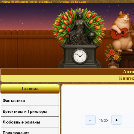
Книга Невольники чести, страница 7 – Александр Кердан
Авт
Книги
Главная
Фантастика
Детективы и Триллеры
18px
−
+
Любовные романы
Приключения