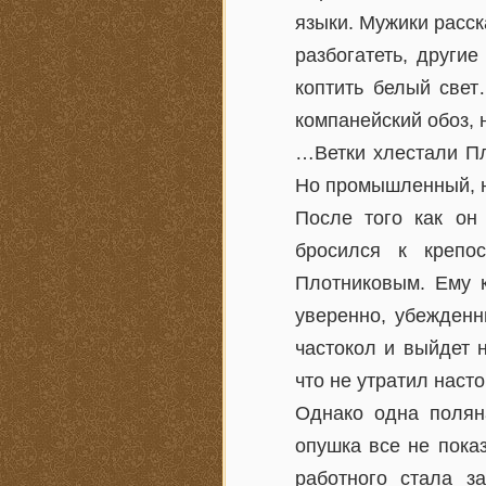
языки. Мужики расск
разбогатеть, другие
коптить белый свет
компанейский обоз,
…Ветки хлестали Пло
Но промышленный, н
После того как он 
бросился к крепо
Плотниковым. Ему к
уверенно, убежденн
частокол и выйдет 
что не утратил нас
Однако одна полян
опушка все не пока
работного стала з