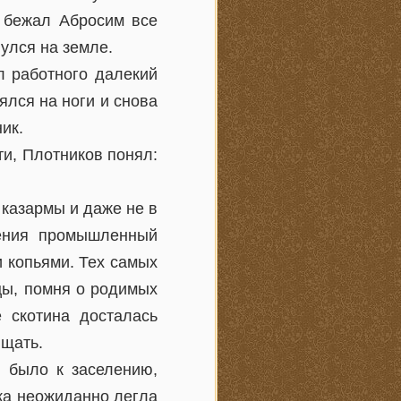
и бежал Абросим все
нулся на земле.
л работного далекий
лся на ноги и снова
ик.
ти, Плотников понял:
 казармы и даже не в
ления промышленный
 копьями. Тех самых
цы, помня о родимых
 скотина досталась
ищать.
я было к заселению,
ка неожиданно легла