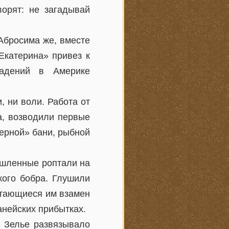
ворят: не загадывай
Абросима же, вместе
Екатерина» привез к
ладений в Америке
, ни воли. Работа от
а, возводили первые
черной» бани, рыбной
ышленные роптали на
кого бобра. Глушили
итающиеся им взамен
анейских прибытках.
. Зелье развязывало