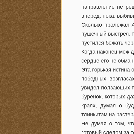
направление не реш
вперед, пока, выбив
Сколько пролежал А
пушечный выстрел. 
пустился бежать чер
Когда наконец меж д
сердце его не обма
Эта горькая истина 
победных возгласа
увидел ползающих п
буренок, которых д
краях, думая о бу
тлинкитам на растер
Не думая о том, чт
готовый следом за 