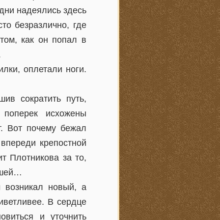
Одни надеялись здесь
сто безразлично, где
том, как он попал в
.
илки, оплетали ноги.
шив сократить путь,
 поперек исхожены
т. Вот почему бежал
 впереди крепостной
т Плотникова за то,
ошей…
 возникал новый, а
иветливее. В сердце
овиться и уточнить