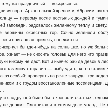
к тому же праздничный — воскресенье.
ни из ворот Архангельской крепости, Абросим шагал
солнцу — первому после постылых дождей и тумано
ей заповеди, радовалось желанному теплу и свету. 
е вершины окрестных гор. Сочно зеленели обст
 так и приглашая прилечь, понежиться.
рикорнул бы где-нибудь на солнышке, но уж больн
. Узнает — не сносить головы! Для него что празд
руки никому не даст. Вот и нынче: баб да девок в ле
го к заливу отправил — рыбу удить, кого оставил ч
наказ особый: проверить на речке запруды, три нед
нником и с трудом восстановленные поселенцами. Д
о…
у и сподручней было бы в крепости остаться, однак
 не держит. Плотников и в самом деле молод. Не 