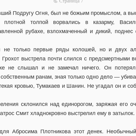
📃 Cтраница 7
вший Подругу Огня, был не божьим промыслом, а вы
 плотной толпой ворвались в казарму, Васи
авленной рубахе, взлохмаченный и дикий, поднес
л не только первые ряды колошей, но и двух ал
у. Грохот выстрела почти слился с предсмертными в
е не слышал и не замечал ничего. Он потерял
 собственным ранам, зная только одно дело — убива
стекая кровью, Тумакаев и Шанин. Не угадал он и со
селения склонился над единорогом, заряжая его о
атрос Смит хладнокровно выстрелил ему в затылок.
для Абросима Плотникова этот денек. Необычный