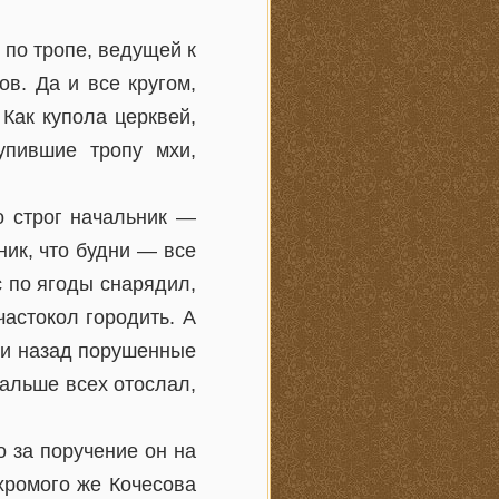
 по тропе, ведущей к
в. Да и все кругом,
Как купола церквей,
упившие тропу мхи,
о строг начальник —
ник, что будни — все
с по ягоды снарядил,
астокол городить. А
ели назад порушенные
альше всех отослал,
о за поручение он на
хромого же Кочесова