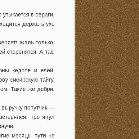
 утыкается в овраги,
ходится держать ухо
веряет! Жаль только,
й сторонятся. А так,
оны кедров и елей.
ву сибирскую тайгу,
ом. Такие же дебри.
а выручку попутчик —
астерялся: протянул
онучи.
лгие месяцы пути не