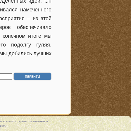
еделенных идей. Он
ивался намеченного
осприятия – из этой
ров обеспечивало
В конечном итоге мы
то подолгу гуляя.
 мы добились лучших
 взяты из открытых источников и
вам.