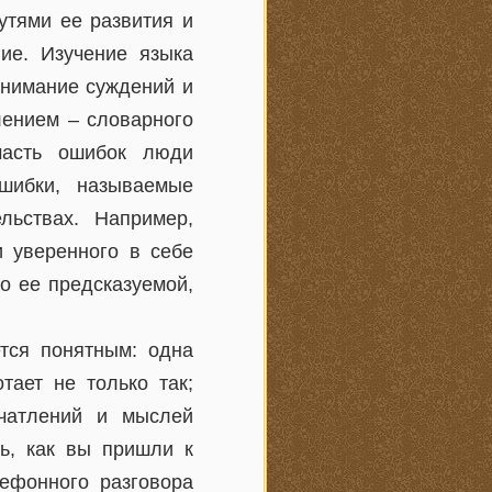
утями ее развития и
ние. Изучение языка
онимание суждений и
лением – словарного
часть ошибок люди
шибки, называемые
льствах. Например,
и уверенного в себе
о ее предсказуемой,
тся понятным: одна
ает не только так;
ечатлений и мыслей
ь, как вы пришли к
лефонного разговора