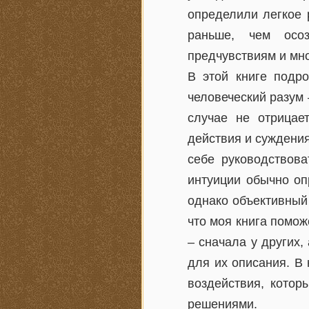
определили легкое 
раньше, чем осоз
предчувствиям и мн
В этой книге подр
человеческий разум 
случае не отрицае
действия и суждени
себе руководствова
интуиции обычно оп
однако объективный
что моя книга помож
– сначала у других,
для их описания. В
воздействия, кото
решениями.