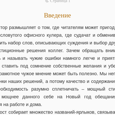
📃 Cтраница 1
Введение
тор размышляет о том, где читателям может пригоди
есловутого офисного кулера, где судачат и обмени
ить набор слов, описывающих суждения и выбор дру
стиционные решения коллег. Зачем обращать вни
ь и называть чужие ошибки намного легче и прият
о ставить под сомнение собственные желания и уб
грамотное чужое мнение может быть полезно. Мы не
енки наших решений, а потому качество и содержан
еобходимость разумно сплетничать – мощный ст
е мощнее данного себе на Новый год обещани
 на работе и дома.
ост собирает множество названий-ярлыков, связы