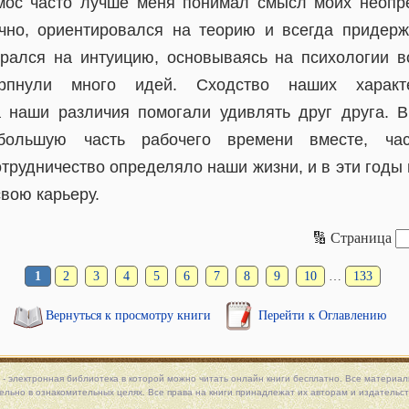
Амос часто лучше меня понимал смысл моих неопр
чно, ориентировался на теорию и всегда придерж
рался на интуицию, основываясь на психологии в
рпнули много идей. Сходство наших характе
 наши различия помогали удивлять друг друга. 
большую часть рабочего времени вместе, час
отрудничество определяло наши жизни, и в эти годы
свою карьеру.
🔢 Страница
1
2
3
4
5
6
7
8
9
10
…
133
Вернуться к просмотру книги
Перейти к Оглавлению
 - электронная библиотека в которой можно
читать онлайн книги
бесплатно. Все материалы
льно в ознакомительных целях. Все права на книги принадлежат их авторам и издательст