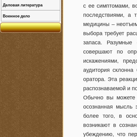
Деловая литература
с ее симптомами, в
последствиями, а т
Военное дело
медицины – неотъем
выбора требует рас
запаса. Разумные
совершают по опр
искажениями, пред
аудитория склонна 
оратора. Эта реакц
распознаваемой и п
Обычно вы можете 
осознанная мысль 
более того, в осн
возникают в созна
убеждению, что пер