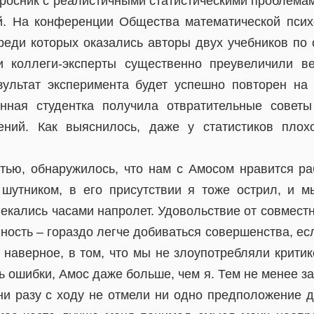
росник с реалистичными статистическими проблема
й. На конференции Общества математической псих
реди которых оказались авторы двух учебников по 
 коллеги-эксперты существенно преувеличили ве
ультат эксперимента будет успешно повторен на
ная студентка получила отвратительные советы
ений. Как выяснилось, даже у статистиков плохо
тью, обнаружилось, что нам с Амосом нравится ра
шутником, в его присутствии я тоже острил, и м
екались часами напролет. Удовольствие от совмест
ость – гораздо легче добиваться совершенства, есл
 наверное, в том, что мы не злоупотребляли критик
ь ошибки, Амос даже больше, чем я. Тем не менее з
ни разу с ходу не отмели ни одно предположение др