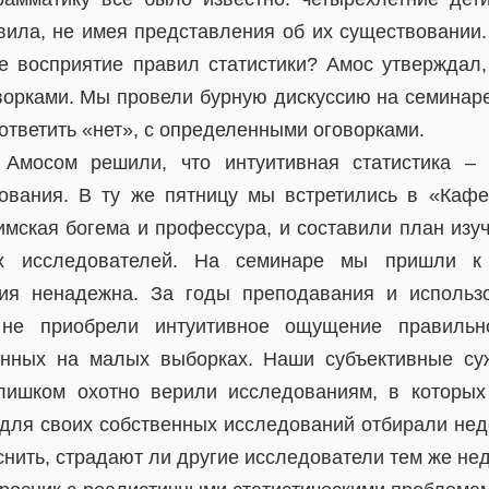
вила, не имея представления об их существовании.
е восприятие правил статистики? Амос утверждал, 
орками. Мы провели бурную дискуссию на семинаре
ответить «нет», с определенными оговорками.
Амосом решили, что интуитивная статистика –
ования. В ту же пятницу мы встретились в «Каф
имская богема и профессура, и составили план изуч
ых исследователей. На семинаре мы пришли к
ция ненадежна. За годы преподавания и использо
не приобрели интуитивное ощущение правильнос
ченных на малых выборках. Наши субъективные су
лишком охотно верили исследованиям, в которых
и для своих собственных исследований отбирали нед
нить, страдают ли другие исследователи тем же нед