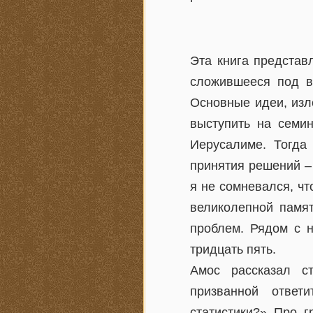
Эта книга представ
сложившееся под в
Основные идеи, изло
выступить на семин
Иерусалиме. Тогда
принятия решений – 
я не сомневался, ч
великолепной памя
проблем. Рядом с н
тридцать пять.
Амос рассказал с
призванной ответ
статистики?» Про г