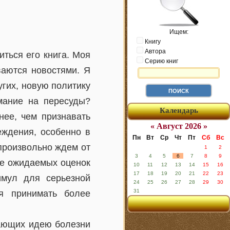
Ищем:
Книгу
Автора
ться его книга. Моя
Серию книг
ваются новостями. Я
гих, новую политику
мание на пересуды?
Календарь
нее, чем признавать
« Август 2026 »
еждения, особенно в
Пн
Вт
Ср
Чт
Пт
Сб
Вс
произвольно ждем от
1
2
3
4
5
6
7
8
9
ие ожидаемых оценок
10
11
12
13
14
15
16
17
18
19
20
21
22
23
имул для серьезной
24
25
26
27
28
29
30
31
я принимать более
вающих идею болезни