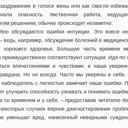
раздражение в голосе жены или как смогли избежа
нали опасность. Умственная работа, ведуща
огим решениям, обычно происходит незаметно.
обно обсуждаются ошибки интуиции. Это вовсе не
– ведь, например, обсуждение болезней в медицинск
т хорошего здоровья. Большую часть времени 
я преимущественно соответствуют ситуации. Идя по 
ться впечатлениями и чувствами, и наша уверен
равдана. Но не всегда. Часто мы уверены в себе,
 наблюдатель с легкостью замечает наши ошибки. П
ет улучшить способность узнавать и понимать ошиб
 а со временем и у себя, – предоставив читателю б
 некоторых случаях верное диагностирование проб
рые уменьшат вред, нанесенный неверными сужде