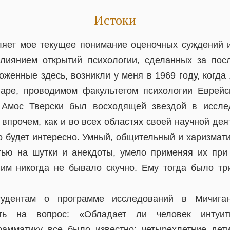
Истоки
ляет мое текущее понимание оценочных суждений 
лиянием открытий психологии, сделанных за посл
женные здесь, возникли у меня в 1969 году, когда
аре, проводимом факультетом психологии Еврейс
 Амос Тверски был восходящей звездой в иссле
впрочем, как и во всех областях своей научной дея
то будет интересно. Умный, общительный и харизмат
тью на шутки и анекдоты, умело применяя их при
им никогда не бывало скучно. Ему тогда было тр
тудентам о программе исследований в Мичиганс
ить на вопрос: «Обладает ли человек интуи
рамматику все было известно: четырехлетние де