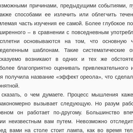
озможными причинами, предыдущими событиями, п
акже способами ее излечить или облегчить тече
лемая часть изучения ее самой. Более глубокое п
ширенного – в сравнении с повседневным употреб
 сплетни основываются на том, что основную 
еделенным шаблонам. Такие систематические о
сказуемо возникают в одних и тех же обстояте
более благоприятно оценивать привлекательного 
ия получила название «эффект ореола», что сделал
онятной.
сказать, о чем думаете. Процесс мышления каже
закономерно вызывает следующую. Но разум работ
овном он работает по-другому. Большинство вп
нии неизвестным вам путем. Невозможно отследит
ед вами на столе стоит лампа, как во время те