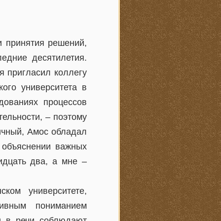
и принятия решений,
едние десятилетия.
 я пригласил коллегу
кого университета в
дованиях процессов
тельности, – поэтому
ичный, Амос обладал
 объяснении важных
идцать два, а мне –
ком университете,
тивным пониманием
ти в речи соблюдают