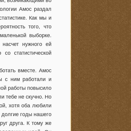
ми, возникающими во
ологии Амос раздал
статистике. Как мы и
роятность того, что
 маленькой выборке.
 насчет нужного ей
 со статистической
ботать вместе. Амос
ы с ним работали и
ной работы повысило
и тебе не скучно. Но
ой, хотя оба любили
а долгие годы нашего
уг друга. К тому же