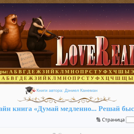
оры:
А
Б
В
Г
Д
Е
Ж
З
И
Й
К
Л
М
Н
О
П
Р
С
Т
У
Ф
Х
Ч
Ш
Ы
Э
:
А
Б
В
Г
Д
Е
Ж
З
И
Й
К
Л
М
Н
О
П
Р
С
Т
У
Ф
Х
Ц
Ч
Ш
Щ
Ы
Книги автора: Дэниел Канеман
йн книга «Думай медленно... Решай бы
🔢 Страница