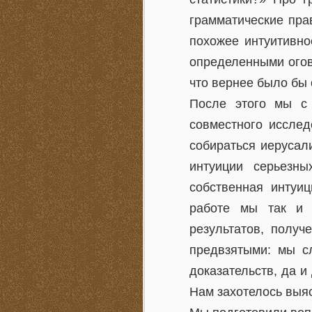
грамматические пра
похожее интуитивно
определенными огов
что вернее было бы 
После этого мы с 
совместного исслед
собираться иерусал
интуиции серьезн
собственная интуи
работе мы так и 
результатов, полу
предвзятыми: мы с
доказательств, да 
Нам захотелось выяс