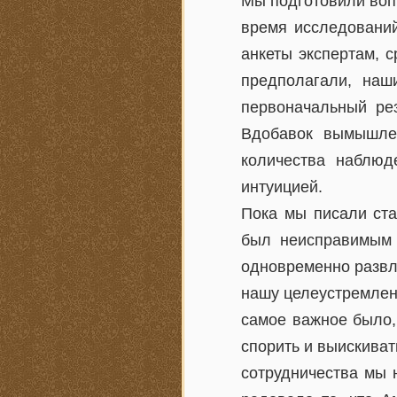
Мы подготовили воп
время исследовани
анкеты экспертам, с
предполагали, наши
первоначальный рез
Вдобавок вымышлен
количества наблюд
интуицией.
Пока мы писали ста
был неисправимым 
одновременно развл
нашу целеустремленн
самое важное было,
спорить и выискиват
сотрудничества мы 