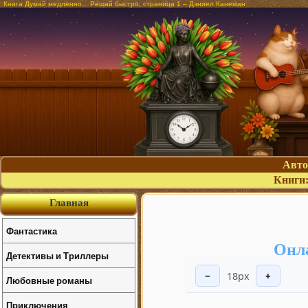
Книга Думай медленно... Решай быстро, страница 1 – Дэниел Канеман
Авт
Книги
Главная
Фантастика
Онла
Детективы и Триллеры
18px
−
+
Любовные романы
Приключения