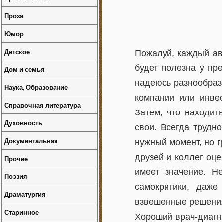
Проза
Юмор
Детское
Пожалуй, каждый ав
будет полезна у пр
Дом и семья
надеюсь разнообраз
Наука, Образование
компании или инве
Справочная литература
Затем, что находит
Духовность
свои. Всегда трудн
Документальная
нужный момент, но 
друзей и коллег оц
Прочее
имеет значение. Н
Поэзия
самокритики, даж
Драматургия
взвешенные решения
Старинное
Хороший врач-диагн