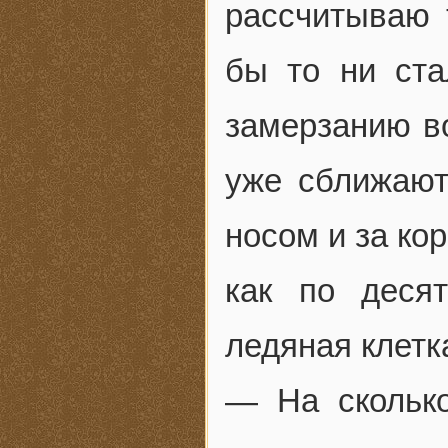
рассчитываю 
бы то ни ста
замерзанию во
уже сближают
носом и за ко
как по деся
ледяная клетк
— На скольк