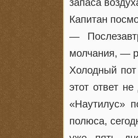
запаса воздух
Капитан посмо
— Послезавт
молчания, — р
Холодный пот
этот ответ не
«Наутилус» п
полюса, сегод
уже пять дн