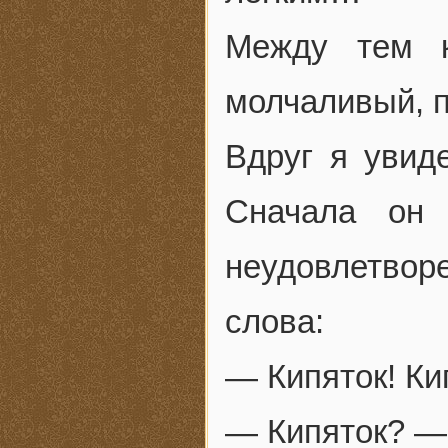
Между тем к
молчаливый, п
Вдруг я увиде
Сначала он 
неудовлетворе
слова:
— Кипяток! Ки
— Кипяток? — 