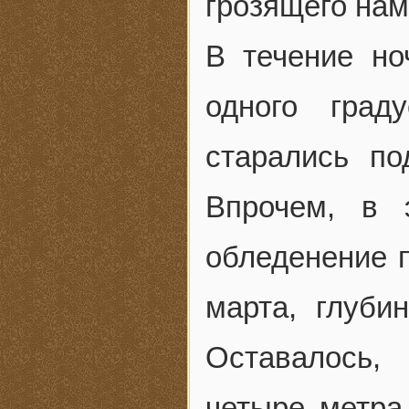
грозящего нам
В течение но
одного гра
старались по
Впрочем, в 
обледенение п
марта, глуби
Оставалось,
четыре метра