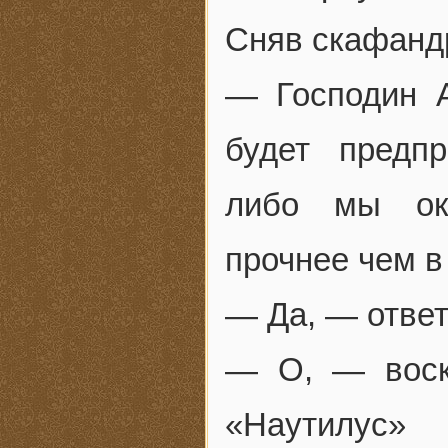
Сняв скафандр
— Господин 
будет предпр
либо мы ок
прочнее чем в
— Да, — ответ
— О, — воск
«Наутилус»