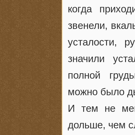
когда приход
звенели, вкал
усталости, р
значили уст
полной груд
можно было д
И тем не ме
дольше, чем с