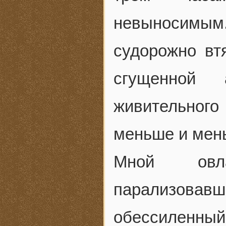
невыносимым.
судорожно вт
сгущенной 
живительного 
меньше и мен
Мной овла
парализова
обессиленный,