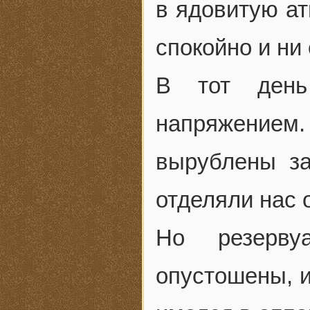
в ядовитую а
спокойно и ни 
В тот ден
напряжение
вырублены за
отделяли нас 
Но резерву
опустошены, и