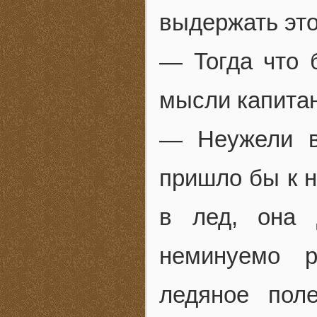
выдержать это
— Тогда что 
мысли капитан
— Неужели в
пришло бы к 
в лед, она 
неминуемо 
ледяное поле