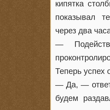
кипятка столб
показывал т
через два час
— Подейств
проконтроли
Теперь успех 
— Да, — ответ
будем раздав