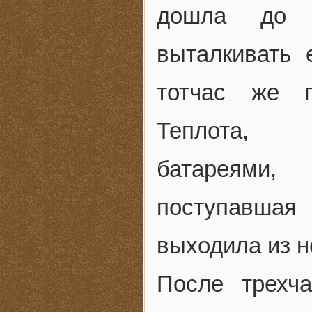
дошла до т
выталкивать 
тотчас же п
Теплота, р
батареями,
поступавшая
выходила из н
После трехча