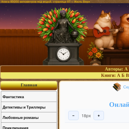
Книга 80000 километров под водой, страница 97 – Жюль Верн
Авторы:
А
Книги:
А
Б
В
Главная
Се
Фантастика
Онлай
Детективы и Триллеры
18px
−
+
Любовные романы
Приключения