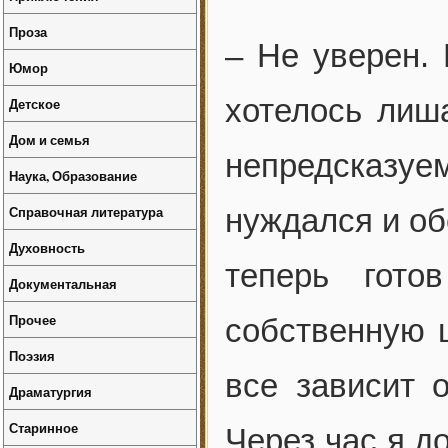
Проза
– Не уверен.
Юмор
хотелось лиш
Детское
Дом и семья
непредсказу
Наука, Образование
Справочная литература
нуждался и об
Духовность
теперь гото
Документальная
Прочее
собственную ш
Поэзия
все зависит о
Драматургия
Старинное
Через час я д