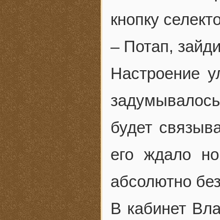
кнопку селект
– Потап, зайди
Настроение у
задумывалось:
будет связыв
его ждало но
абсолютно без
В кабинет Вл