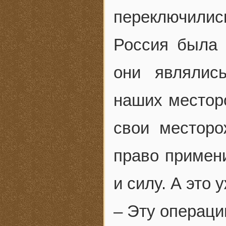
переключилис
Россия была 
они являлис
наших местор
свои месторо
право примени
и силу. А это
– Эту операци