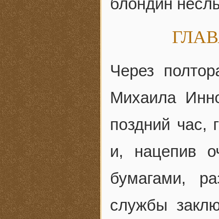
блондин неслы
ГЛАВ
Через полтор
Михаила Инно
поздний час, 
и, нацепив о
бумагами, р
службы заклю