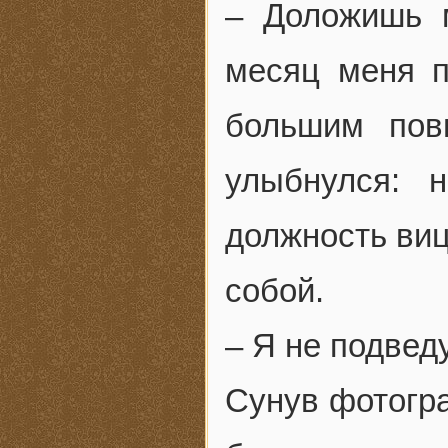
– Доложишь м
месяц меня п
большим пов
улыбнулся: 
должность виц
собой.
– Я не подвед
Сунув фотогр