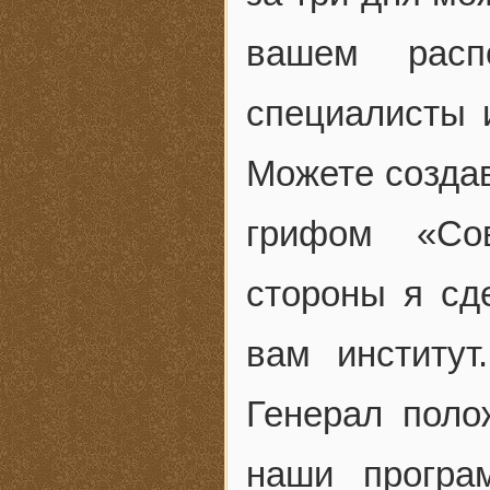
вашем расп
специалисты 
Можете создав
грифом «Сов
стороны я сд
вам институт
Генерал поло
наши програ