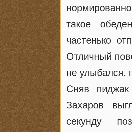
нормированног
такое обеде
частенько от
Отличный пово
не улыбался, 
Сняв пиджак
Захаров выг
секунду по