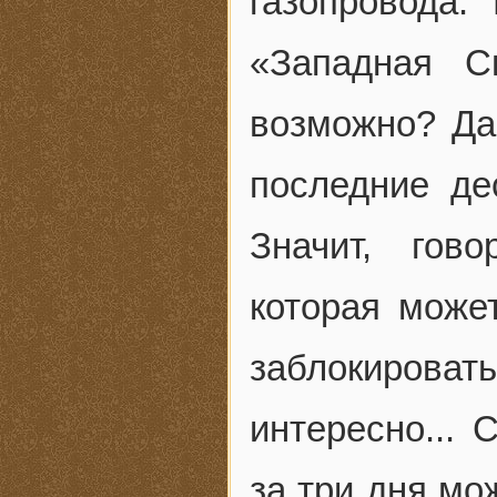
газопровода.
«Западная С
возможно? Да,
последние дес
Значит, гов
которая може
заблокироват
интересно... 
за три дня мо