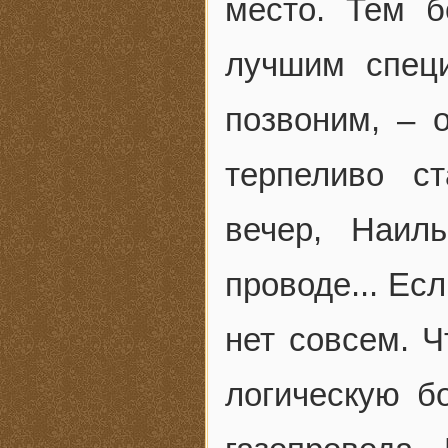
место. Тем б
лучшим спец
позвоним, – 
терпеливо с
вечер, Наил
проводе... Ес
нет совсем. Ч
логическую б