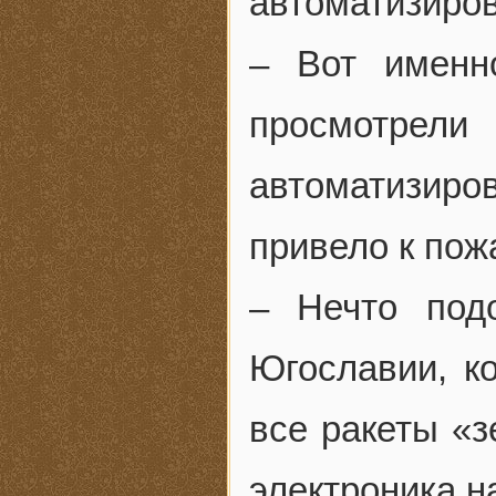
автоматизиро
– Вот именно
просмотрел
автоматизиров
привело к пож
– Нечто под
Югославии, к
все ракеты «з
электроника 