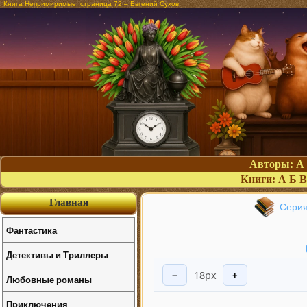
Книга Непримиримые, страница 72 – Евгений Сухов
Авторы:
А
Книги:
А
Б
В
Главная
Серия
Фантастика
Детективы и Триллеры
18px
−
+
Любовные романы
Приключения