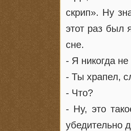
скрип». Ну зн
этот раз был 
сне.
- Я никогда не
- Ты храпел, с
- Что?
- Ну, это так
убедительно д