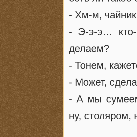
- Хм-м, чайни
- Э-э-э… кто
делаем?
- Тонем, каже
- Может, сдел
- А мы сумее
ну, столяром