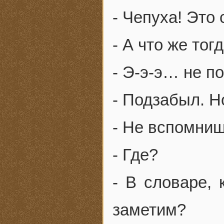
- Чепуха! Это 
- А что же тог
- Э-э-э… не п
- Подзабыл. 
- Не вспомниш
- Где?
- В словаре,
заметим?