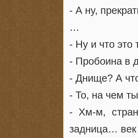
- А ну, прекра
…
- Ну и что это
- Пробоина в 
- Днище? А чт
- То, на чем т
- Хм-м, стра
задница… век