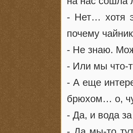
на нас сошла 
- Нет… хотя э
почему чайник
- Не знаю. Мо
- Или мы что-
- А еще интер
брюхом… о, чу
- Да, и вода 
- Да мы-то ту