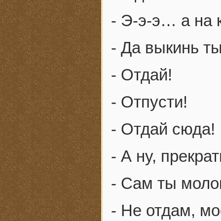
- Э-э-э… а на
- Да выкинь ты
- Отдай!
- Отпусти!
- Отдай сюда!
- А ну, прекра
- Сам ты моло
- Не отдам, мо