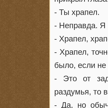
- Ты храпел.
- Неправда. Я
- Храпел, хра
- Храпел, точ
было, если не
- Это от за
раздумья, то 
- Да, но обыч