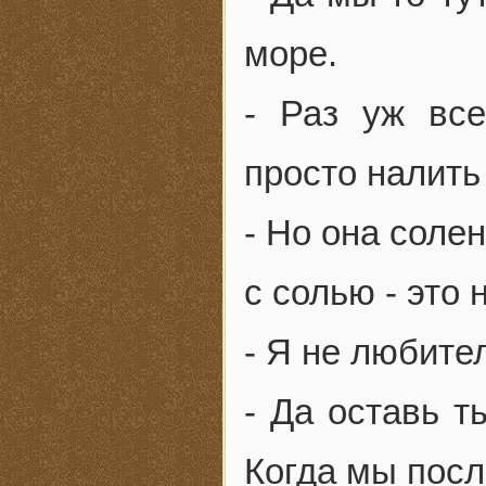
море.
- Раз уж все
просто налить 
- Но она солен
с солью - это 
- Я не любите
- Да оставь т
Когда мы посл