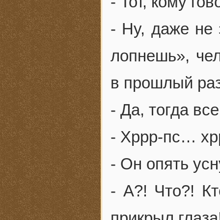
- Тот, кому го
- Ну, даже не
лопнешь», чел
в прошлый ра
- Да, тогда в
- Хррр-пс… х
- Он опять усн
- А?! Что?! К
прикрыл глаза