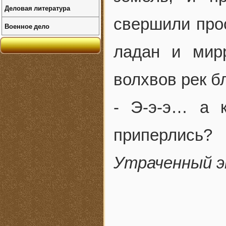
Деловая литература
свершили прос
Военное дело
ладан и мир
волхвов рек б
- Э-э-э… а 
приперлись?
Утраченный э