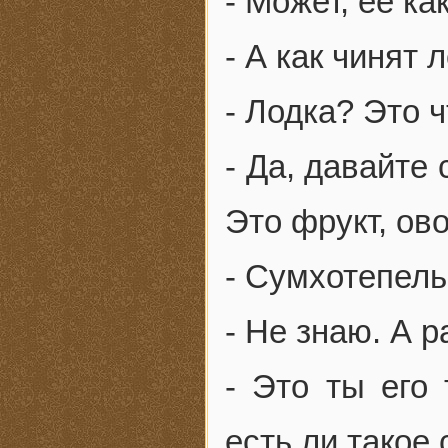
- Может, ее ка
- А как чинят 
- Лодка? Это 
- Да, давайте
Это фрукт, ов
- Сумхотепель
- Не знаю. А р
- Это ты его 
есть ли такое