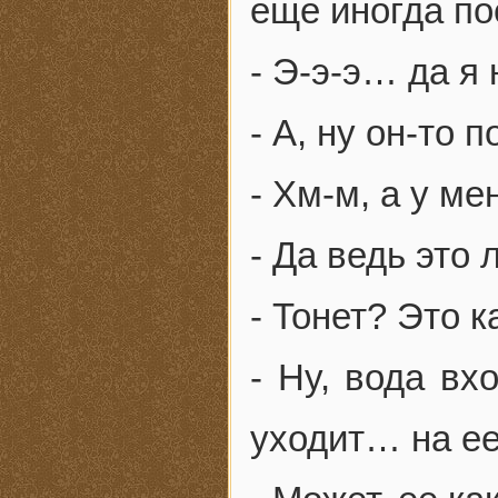
еще иногда по
- Э-э-э… да я 
- А, ну он-то 
- Хм-м, а у м
- Да ведь это 
- Тонет? Это к
- Ну, вода вх
уходит… на ее