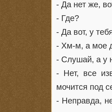
- Да нет же, во
- Где?
- Да вот, у теб
- Хм-м, а мо
- Слушай, а у
- Нет, все и
мочится под с
- Неправда, н