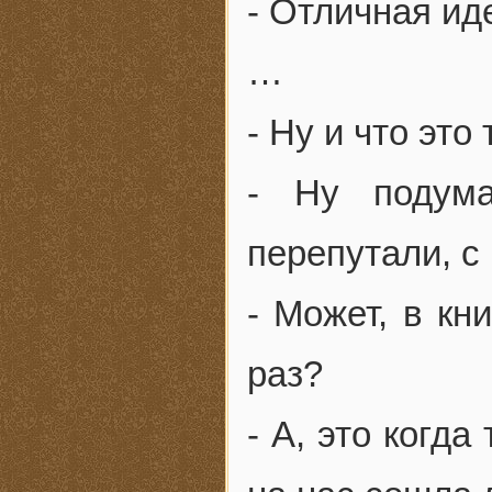
- Отличная иде
…
- Ну и что это
- Ну подума
перепутали, с
- Может, в кн
раз?
- А, это когд