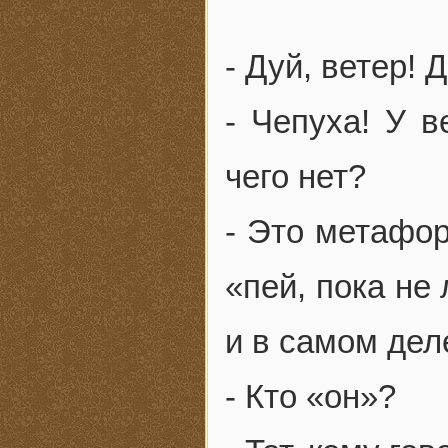
- Дуй, ветер! 
- Чепуха! У в
чего нет?
- Это метафор
«пей, пока не
и в самом дел
- Кто «он»?