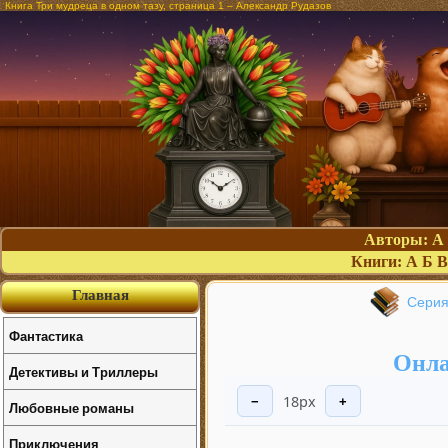
Книга Три мудреца в одном тазу, страница 1 – Александр Рудазов
Авторы:
А
Книги:
А
Б
В
Главная
Серия
Фантастика
Онла
Детективы и Триллеры
18px
−
+
Любовные романы
Приключения