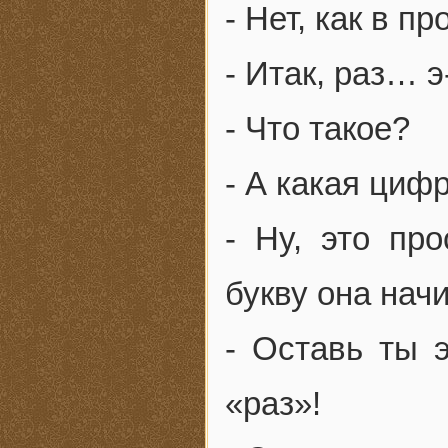
- Нет, как в 
- Итак, раз… 
- Что такое?
- А какая циф
- Ну, это пр
букву она нач
- Оставь ты э
«раз»!