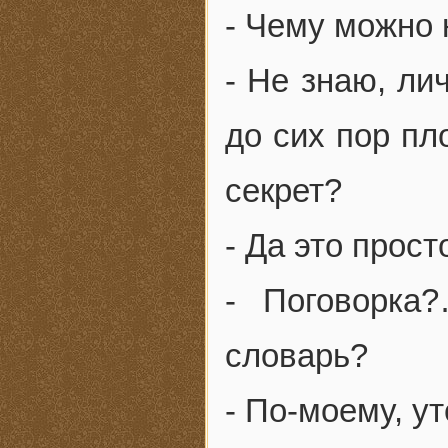
- Чему можно 
- Не знаю, ли
до сих пор пл
секрет?
- Да это прост
- Поговорка
словарь?
- По-моему, ут