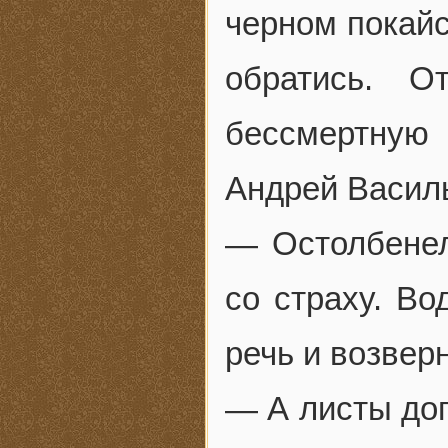
черном покайс
обратись. О
бессмертную
Андрей Васил
— Остолбенел
со страху. Во
речь и возвер
— А листы доп