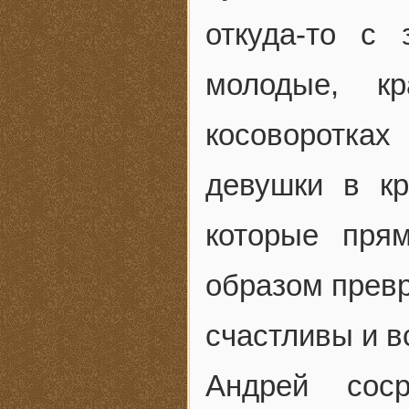
откуда-то с
молодые, к
косоворотка
девушки в к
которые пря
образом превр
счастливы и в
Андрей соср