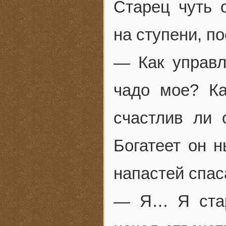
Старец чуть 
на ступени, п
— Как управл
чадо мое? К
счастлив ли 
Богатеет он н
напастей спас
— Я… Я стар