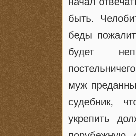
начал отвеча
быть. Челоби
беды пожалит
будет неп
постельничего
муж преданны
судебник, ч
укрепить до
порубежную 