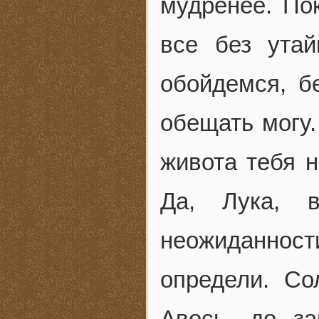
мудренее. По
все без утай
обойдемся, б
обещать могу.
живота тебя 
Да, Лука, 
неожиданности
определи. Со
Авось, до за