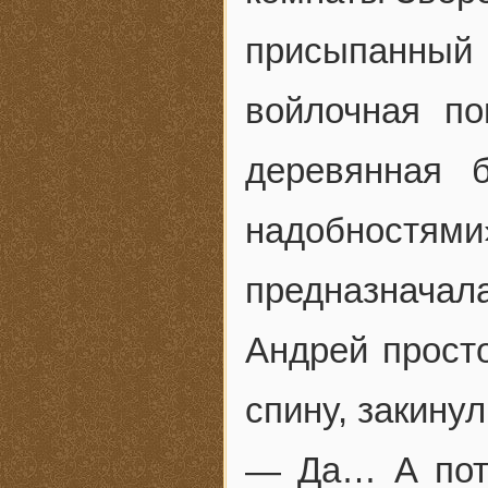
присыпанный 
войлочная п
деревянная 
надобнос
предназначал
Андрей просто
спину, закинул
— Да… А пото