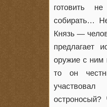
готовить не
собирать… Нет
Князь — челов
предлагает и
оружие с ним 
то он честн
участвовал 
остроносый? 