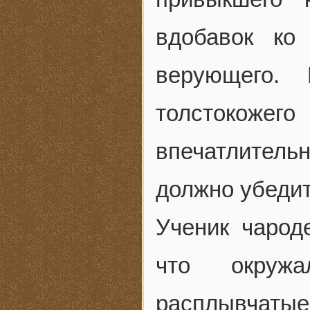
вдобавок ко
верующего.
толстокоже
впечатлител
должно убедит
Ученик чарод
что окружа
расплывчат