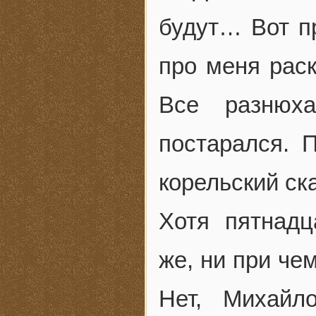
будут… Вот пр
про меня рас
Все разнюха
постарался. 
корельский ск
Хотя пятнадц
же, ни при чем
Нет, Михайл