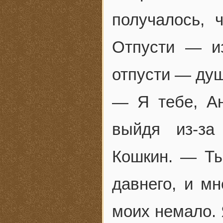
получалось, 
Отпусти — и
отпусти — душ
— Я тебе, А
выйдя из-за
Кошкин. — Ты
давнего, и мн
моих немало. 