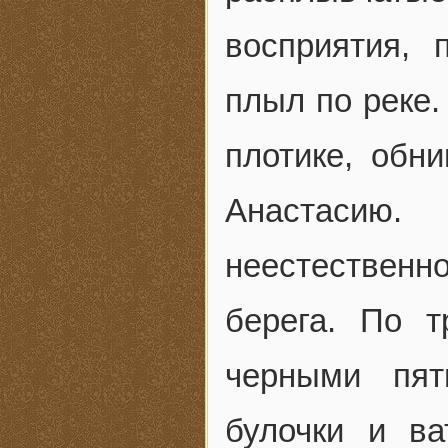
восприятия, 
плыл по реке
плотике, обн
Анастасию.
неестественн
берега. По т
черными пя
булочки и ва