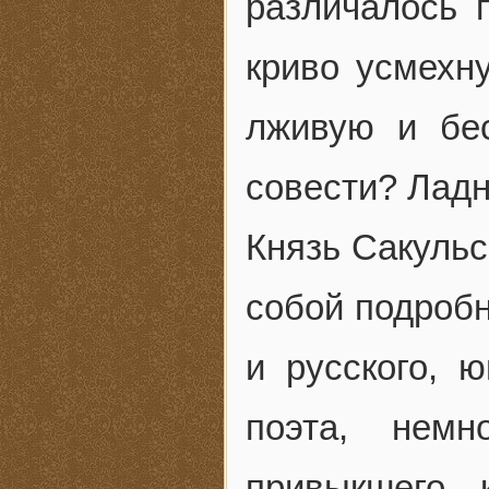
различалось 
криво усмехну
лживую и бес
совести? Ладн
Князь Сакульс
собой подробн
и русского, ю
поэта, немн
привыкшего 