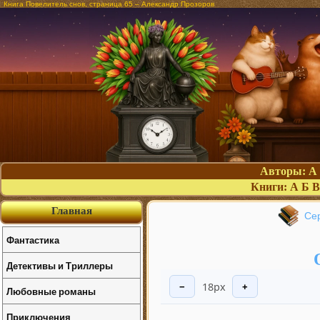
Книга Повелитель снов, страница 65 – Александр Прозоров
Авторы:
А
Книги:
А
Б
В
Главная
Сер
Фантастика
Детективы и Триллеры
18px
−
+
Любовные романы
Приключения