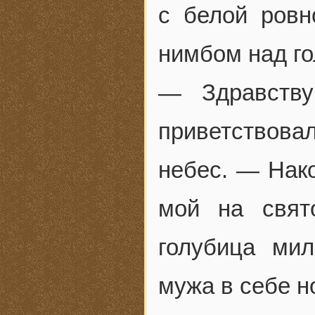
с белой ровн
нимбом над го
— Здравству
приветствов
небес. — Нако
мой на свят
голубица ми
мужа в себе н