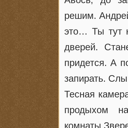
решим. Андре
это… Ты тут 
дверей. Ста
придется. А п
запирать. Слы
Тесная камер
продыхом н
комнаты Звере