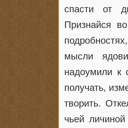
спасти от д
Признайся во
подробностях,
мысли ядов
надоумили к с
получать, изм
творить. Отке
чьей личиной