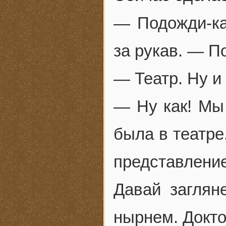
— Подожди-ка
за рукав. — П
— Театр. Ну и
— Ну как! Мы 
была в театре
представлен
Давай заглян
нырнем. Докто