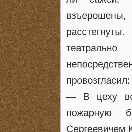
взъерошены,
расстегнуты
театрально
непосредст
провозгласил:
— В цеху вс
пожарную б
Сергеевичем 