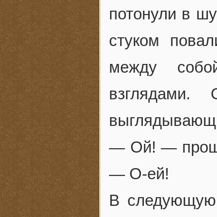
потонули в шу
стуком повал
между собо
взглядами.
выглядывающи
— Ой! — проше
— О-ей!
В следующую 