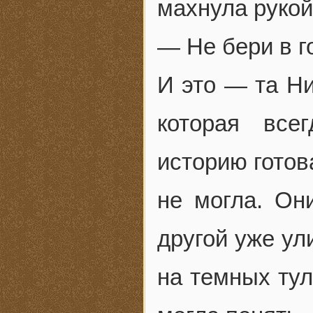
махнула рукой
— Не бери в 
И это — та Ни
которая все
историю готов
не могла. Он
другой уже ул
на темных тул