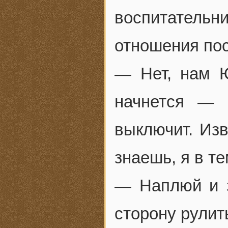
воспитател
отношения пос
— Нет, нам Ю
начнется — 
выключит. Изв
знаешь, я в т
— Наплюй и з
сторону рулит