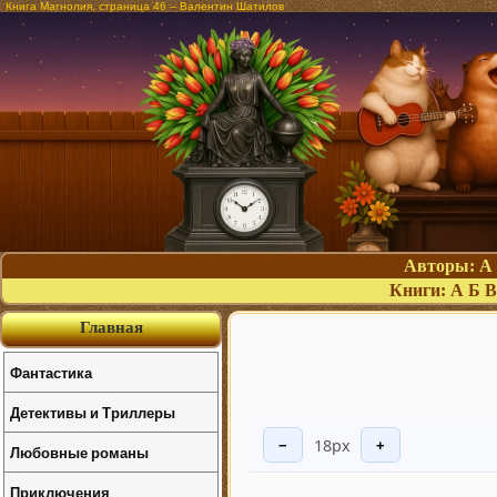
Книга Магнолия, страница 46 – Валентин Шатилов
Авторы:
А
Книги:
А
Б
В
Главная
Фантастика
Детективы и Триллеры
18px
−
+
Любовные романы
Приключения