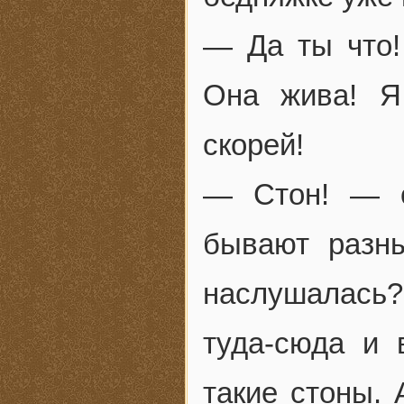
— Да ты что!
Она жива! Я
скорей!
— Стон! — о
бывают разны
наслушалась
туда-сюда и
такие стоны.