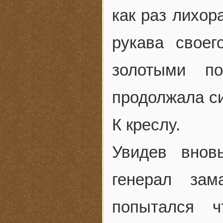
как раз лихор
рукава свое
золотыми по
продолжала си
К креслу.
Увидев внов
генерал зам
попытался ч