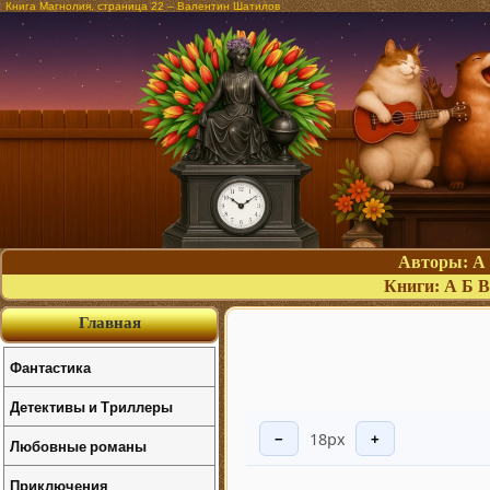
Книга Магнолия, страница 22 – Валентин Шатилов
Авторы:
А
Книги:
А
Б
В
Главная
Фантастика
Детективы и Триллеры
18px
−
+
Любовные романы
Приключения