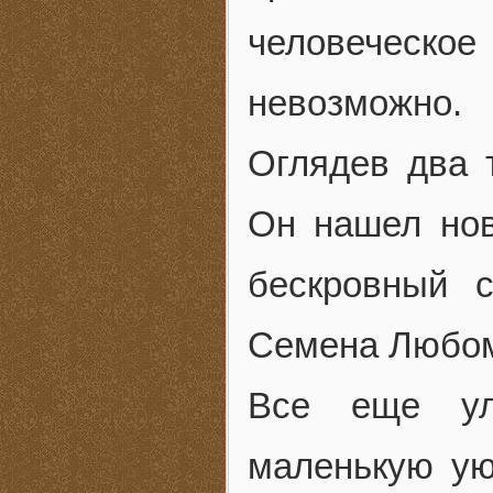
человеческо
невозможно.
Оглядев два 
Он нашел но
бескровный с
Семена Любом
Все еще ул
маленькую ую