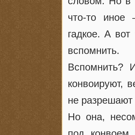
словом. Но в
что-то иное 
гадкое. А вот
вспомнить.
Вспомнить? 
конвоируют, в
не разрешают 
Но она, несо
под конвоем