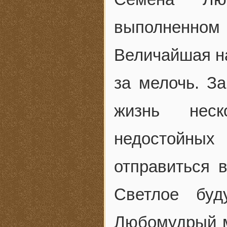
выполненном 
Величайшая на
за мелочь. За
жизнь неск
недостойных
отправиться 
Светлое буд
Любомудрый м