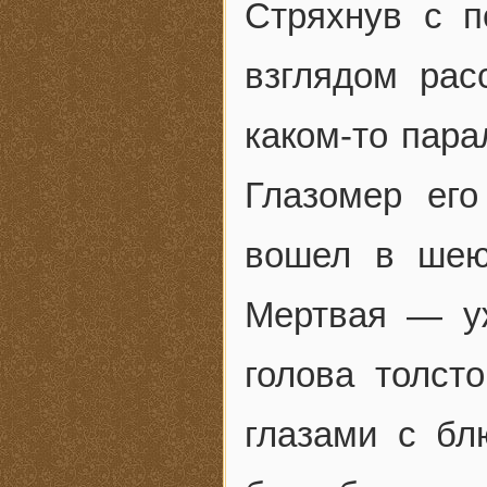
Стряхнув с п
взглядом рас
каком-то пара
Глазомер его
вошел в шею
Мертвая — у
голова толст
глазами с бл