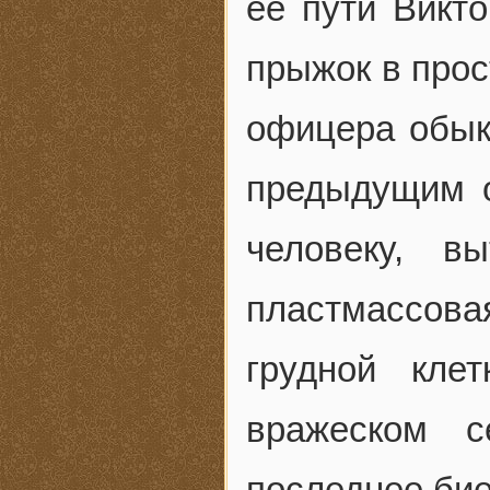
ее пути Викт
прыжок в прос
офицера обык
предыдущим о
человеку, в
пластмассов
грудной кле
вражеском с
последнее бие