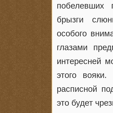
побелевших 
брызги слюн
особого вним
глазами пре
интересней м
этого вояки.
расписной по
это будет чре