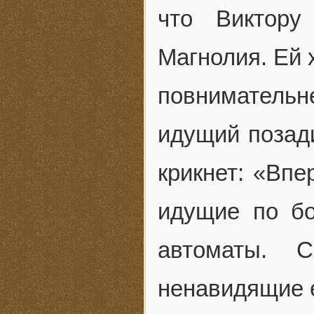
что Виктору
Магнолия. Ей 
повниматель
идущий позади
крикнет: «Впе
идущие по бо
автоматы. С
ненавидящие 