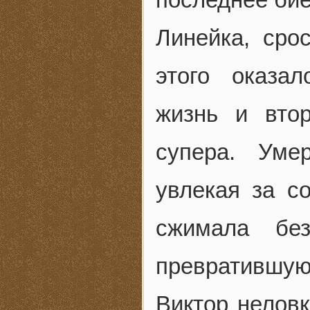
Линейка, сро
этого оказал
жизнь и втор
супера. Уме
увлекая за с
сжимала без
превратившуюс
Виктор неловк