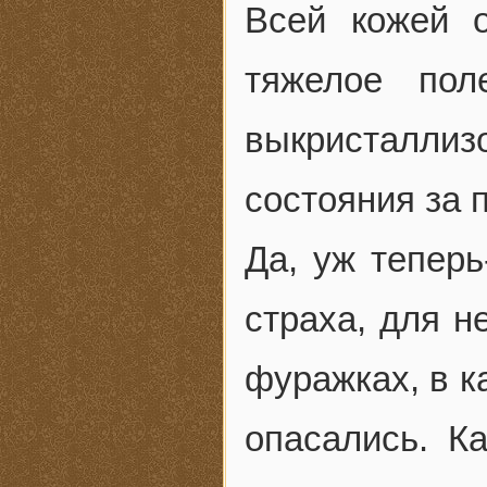
Всей кожей 
тяжелое пол
выкристалл
состояния за 
Да, уж теперь
страха, для н
фуражках, в к
опасались. К