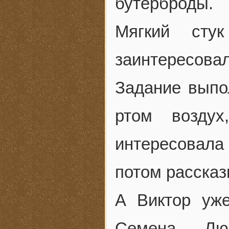
бутерброды.
Мягкий сту
заинтересов
Задание выпо
ртом возду
интересовала 
потом рассказ
А Виктор уже
Семена Лю