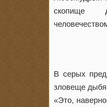
скопище д
человечество
В серых пред
зловеще дыбя
«Это, наверно