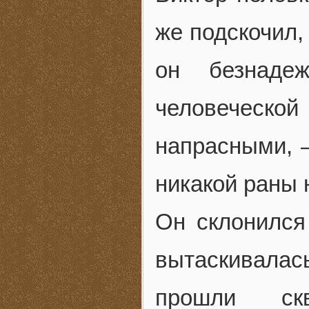
же подскочил,
он безнаде
человеческой
напрасными, —
никакой раны 
Он склонился
вытаскивалас
прошли скв