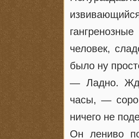
извивающийс
гангренозные
человек, сла
было ну прост
— Ладно. Жд
часы, — соро
ничего не под
Он лениво п