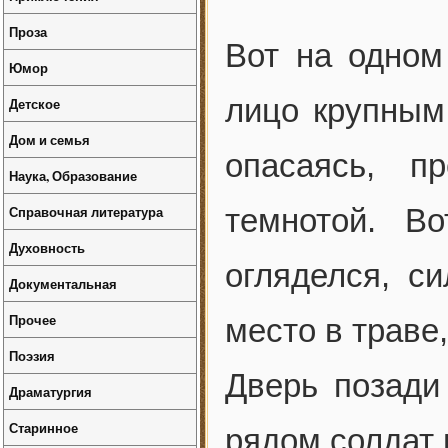
Проза
Вот на одном
Юмор
лицо крупным
Детское
Дом и семья
опасаясь, п
Наука, Образование
Справочная литература
темнотой. В
Духовность
огляделся, с
Документальная
Прочее
место в траве
Поэзия
Дверь позади
Драматургия
Старинное
рядом солдат