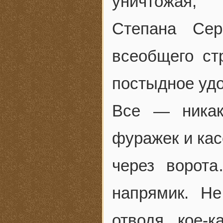
уничтожая, 
Степана Сер
всеобщего ст
постыдное удо
Все — никак
фуражек и кас
через ворота
напрямик. Не
отводя кое-