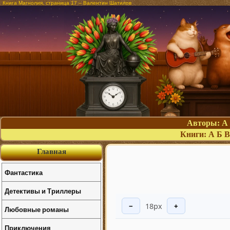
Книга Магнолия, страница 17 – Валентин Шатилов
Авторы:
А
Книги:
А
Б
В
Главная
Фантастика
Детективы и Триллеры
18px
−
+
Любовные романы
Приключения