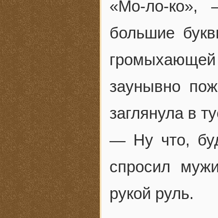
«Мо-ло-ко»,
большие букв
громыхающей
заунывно по
заглянула в т
— Ну что, бу
спросил мужи
рукой руль.