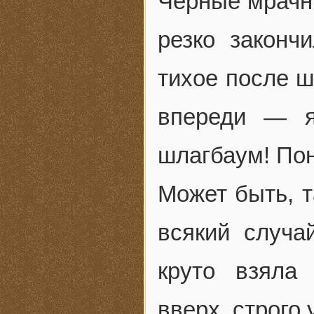
Черные мрачны
резко законч
тихое после ш
впереди — я
шлагбаум! По
Может быть, т
всякий случа
круто взяла
вверх, строго