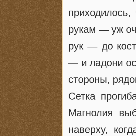
приходилось, 
рукам — уж оч
рук — до кост
— и ладони ос
стороны, рядо
Сетка прогиб
Магнолия вы
наверху, ког