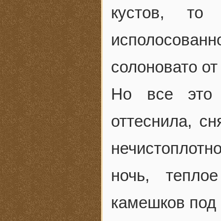
кустов, то
исполосованн
солоновато от
Но все это
оттеснила, с
нечистоплотно
ночь, тепло
камешков по