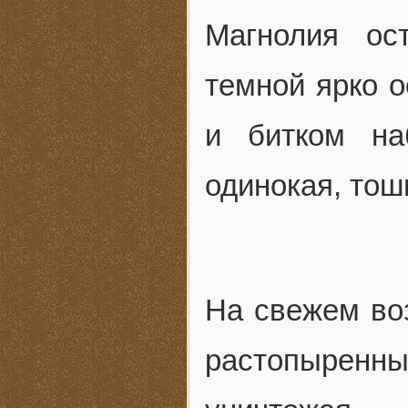
Магнолия ос
темной ярко о
и битком н
одинокая, то
На свежем воз
растопыренны