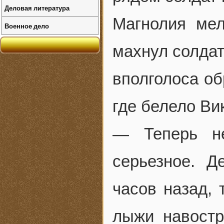
Деловая литература
Магнолия мел
Военное дело
махнул солдату
вполголоса об
где белело Ви
— Теперь не
серьезное. Д
часов назад, 
лыжи навостр