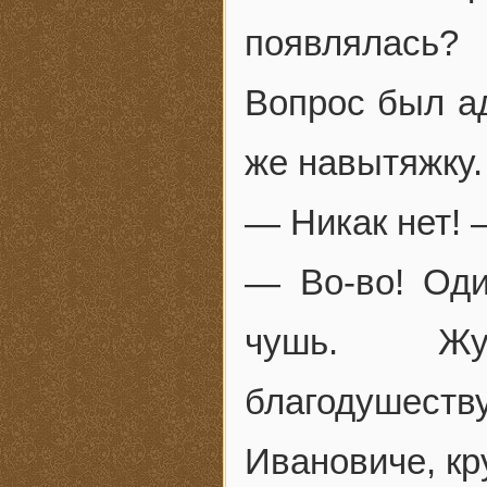
появлялась?
Вопрос был ад
же навытяжку.
— Никак нет! 
— Во-во! Оди
чушь. Жур
благодуше
Ивановиче, кр