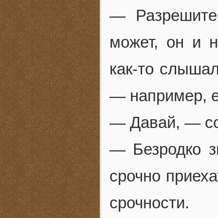
— Разрешите
может, он и 
как-то слышал
— например, е
— Давай, — с
— Безродко з
срочно приеха
срочности.