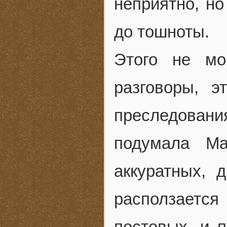
неприятно, но
до тошноты.
Этого не мо
разговоры, 
преследован
подумала Ма
аккуратных, 
расползаетс
постовых, и 