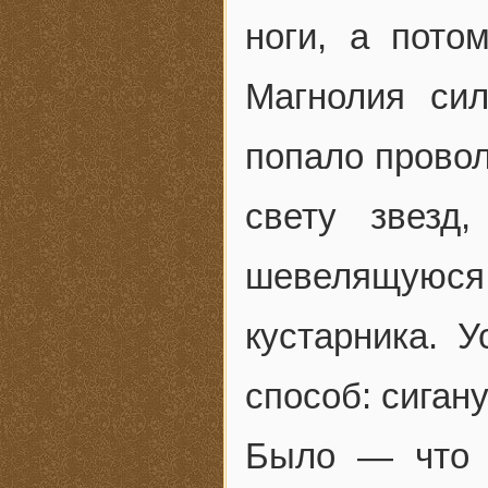
ноги, а пото
Магнолия си
попало провол
свету звезд
шевелящуюся 
кустарника. 
способ: сиган
Было — что 