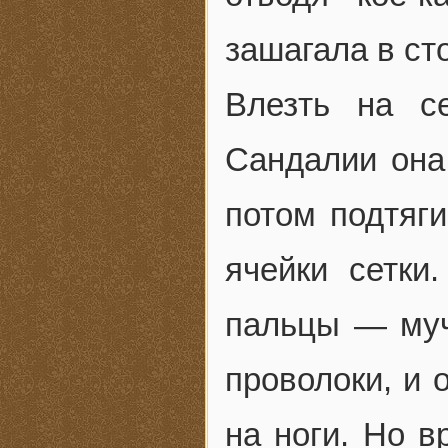
зашагала в ст
Влезть на се
Сандалии она 
потом подтяги
ячейки сетк
пальцы — муч
проволоки, и 
на ноги. Но в