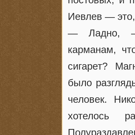
Иевлев — это,
— Ладно, —
карманам, чт
сигарет? Маг
было разгляды
человек. Ник
хотелось ра
Полураздавл