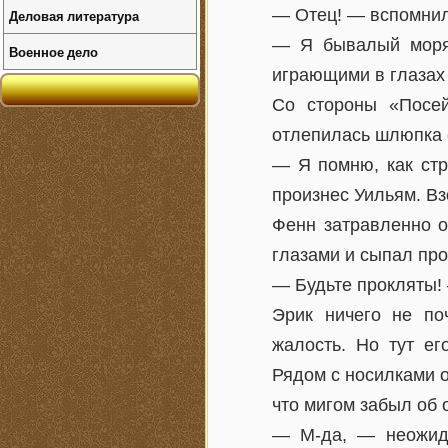
— Отец! — вспомнил
Деловая литература
— Я бывалый моряк
Военное дело
играющими в глазах
Со стороны «Посей
отлепилась шлюпка 
— Я помню, как стр
произнес Уильям. Вз
Фенн затравленно о
глазами и сыпал про
— Будьте прокляты! 
Эрик ничего не по
жалость. Но тут ег
Рядом с носилками о
что мигом забыл об
— М-да, — неожида