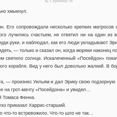
📃 Cтраница 58
ьно хмыкнул.
н. Его сопровождали несколько крепких матросов 
рого лучились счастьем, не ответил ни на один из 
груди руки, и наблюдал, как его люди укладывают Эри
деть, — только и сказал он, когда моряки наконец п
м светило солнце. Искалеченный «Посейдон» пока
ого корабля. Вид у него был довольно жалкий. В б
а, — произнес Уильям и дал Эрику свою подзорную 
ее на грот-мачту «Посейдона» и увидел…
й Томаса Фенна.
ухо приказал Харрис-старший.
о что-то встревожило. Что-то шло не так…