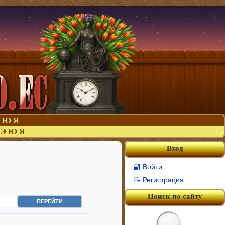
Ю
Я
Э
Ю
Я
Вход
🔐 Войти
📝 Регистрация
Поиск по сайту