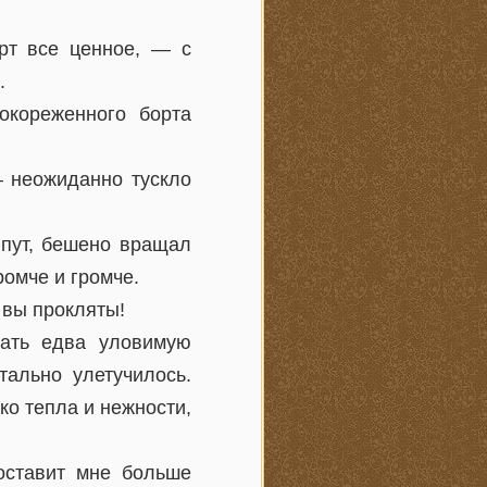
рт все ценное, — с
.
окореженного борта
— неожиданно тускло
 пут, бешено вращал
ромче и громче.
 вы прокляты!
тать едва уловимую
тально улетучилось.
ко тепла и нежности,
оставит мне больше