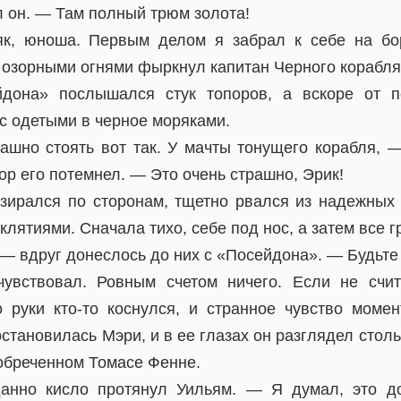
 он. — Там полный трюм золота!
, юноша. Первым делом я забрал к себе на бо
 озорными огнями фыркнул капитан Черного корабля
дона» послышался стук топоров, а вскоре от п
с одетыми в черное моряками.
ашно стоять вот так. У мачты тонущего корабля, 
ор его потемнел. — Это очень страшно, Эрик!
зирался по сторонам, тщетно рвался из надежных
клятиями. Сначала тихо, себе под нос, а затем все г
— вдруг донеслось до них с «Посейдона». — Будьте
чувствовал. Ровным счетом ничего. Если не счи
о руки кто-то коснулся, и странное чувство момен
становилась Мэри, и в ее глазах он разглядел столь
 обреченном Томасе Фенне.
нно кисло протянул Уильям. — Я думал, это д