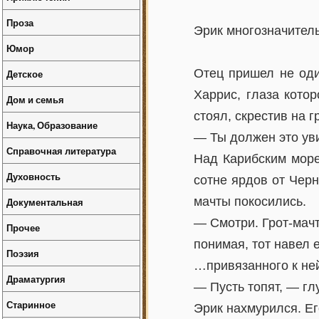
Проза
Эрик многозначител
Юмор
Отец пришел не оди
Детское
Харрис, глаза кото
Дом и семья
стоял, скрестив на 
Наука, Образование
— Ты должен это уви
Справочная литература
Над Карибским море
Духовность
сотне ярдов от Черн
мачты покосились.
Документальная
— Смотри. Грот-мачт
Прочее
понимая, тот навел 
Поэзия
…привязанного к не
Драматургия
— Пусть топят, — гл
Старинное
Эрик нахмурился. Ег