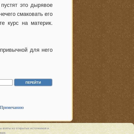
 пустят это дырявое
нечего смаковать его
е курс на материк.
епривычной для него
 Примечанию
 взяты из открытых источников и
вам.