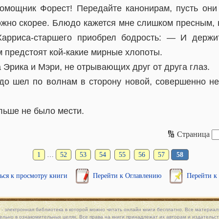
омощник Форест! Передайте канонирам, пусть они
ожно скорее. Блюдо кажется мне слишком пресным, 
арриса-старшего приобрел бодрость: — И держит
м предстоят кой-какие мирные хлопоты.
а Эрика и Мэри, не отрывающих друг от друга глаз.
до шел по волнам в сторону новой, совершенно н
льше не было мести.
🔢 Страница
1
…
52
53
54
55
56
57
58
ься к просмотру книги
Перейти к Оглавлению
Перейти к
 - электронная библиотека в которой можно
читать онлайн книги
бесплатно. Все материалы
льно в ознакомительных целях. Все права на книги принадлежат их авторам и издательст