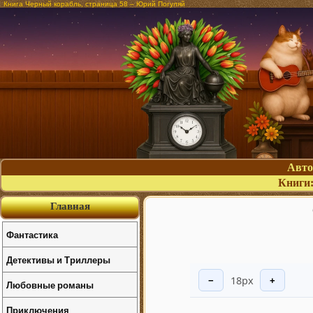
Книга Черный корабль, страница 58 – Юрий Погуляй
Авт
Книги
Главная
Фантастика
Детективы и Триллеры
18px
−
+
Любовные романы
Приключения