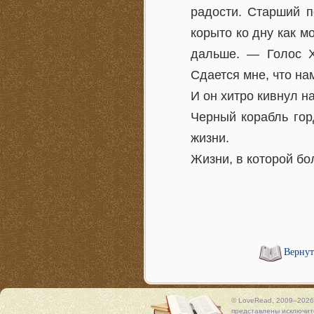
радости. Старший п
корыто ко дну как м
дальше. — Голос Х
Сдается мне, что на
И он хитро кивнул н
Черный корабль гор
жизни.
Жизни, в которой бо
Вернут
© LoveRead, 2009–2026
представлены исключите