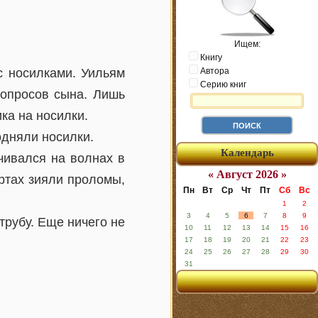
Ищем:
Книгу
с носилками. Уильям
Автора
Серию книг
вопросов сына. Лишь
ка на носилки.
одняли носилки.
Календарь
чивался на волнах в
« Август 2026 »
ортах зияли проломы,
Пн
Вт
Ср
Чт
Пт
Сб
Вс
1
2
3
4
5
6
7
8
9
трубу. Еще ничего не
10
11
12
13
14
15
16
17
18
19
20
21
22
23
24
25
26
27
28
29
30
31