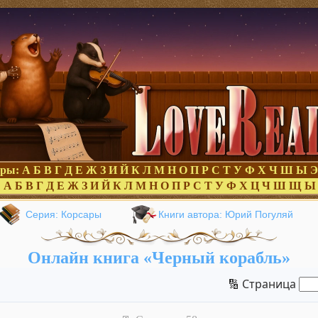
оры:
А
Б
В
Г
Д
Е
Ж
З
И
Й
К
Л
М
Н
О
П
Р
С
Т
У
Ф
Х
Ч
Ш
Ы
Э
:
А
Б
В
Г
Д
Е
Ж
З
И
Й
К
Л
М
Н
О
П
Р
С
Т
У
Ф
Х
Ц
Ч
Ш
Щ
Ы
Серия: Корсары
Книги автора: Юрий Погуляй
Онлайн книга «Черный корабль»
🔢 Страница