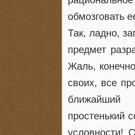
обмозговать ее
Так, ладно, з
предмет разра
Жаль, конечно
своих, все п
ближайший 
простенький с
условности! 