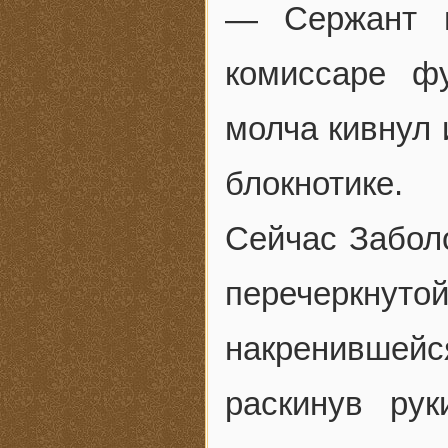
— Сержант г
комиссаре ф
молча кивнул 
блокнотике.
Сейчас Забол
перечеркн
накренившей
раскинув ру