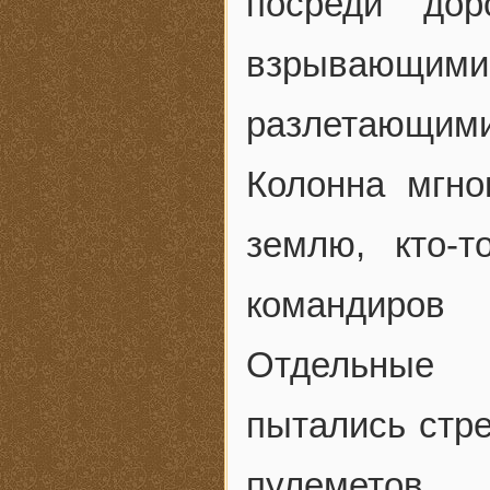
посреди дор
взрывающ
разлетающими
Колонна мгно
землю, кто-
командиров
Отдельные 
пытались стре
пулеметов,