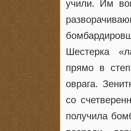
учили. Им во
разворачиваю
бомбардировщ
Шестерка «л
прямо в степ
оврага. Зенит
со счетверен
получила бомб