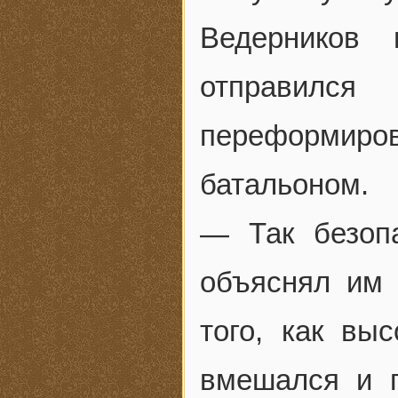
Ведерников 
отправил
переформир
батальоном.
— Так безоп
объяснял им 
того, как вы
вмешался и п