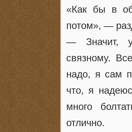
«Как бы в об
потом», — раз
— Значит, у
связному. Вс
надо, я сам п
что, я надеюс
много болта
отлично.