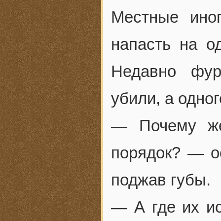
Местные иног
напасть на о
Недавно фур
убили, а одно
— Почему же
порядок? — о
поджав губы.
— А где их ис