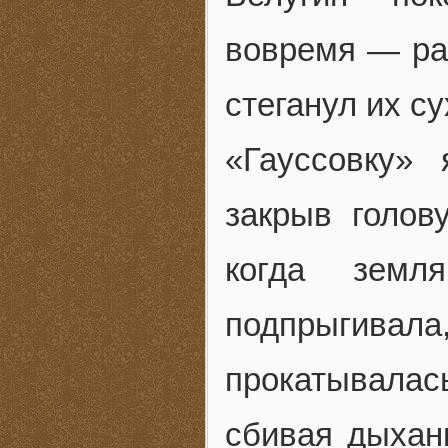
вовремя — ра
стеганул их с
«Гауссовку»
закрыв голов
когда зем
подпрыгива
прокатывалась
сбивая дыхан