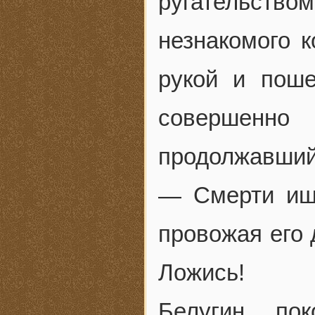
ругательств
незнакомого 
рукой и поше
совершенн
продолжавший
— Смерти ище
провожая его 
Ложись!
Белугин по