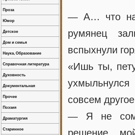
Проза
— А… что на
Юмор
румянец зал
Детское
Дом и семья
вспыхнули го
Наука, Образование
Справочная литература
«Ишь ты, пет
Духовность
ухмыльнулся 
Документальная
Прочее
совсем другое
Поэзия
— Я не сомн
Драматургия
Старинное
решение, мо