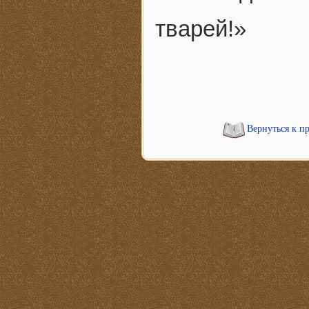
тварей!»
Вернуться к п