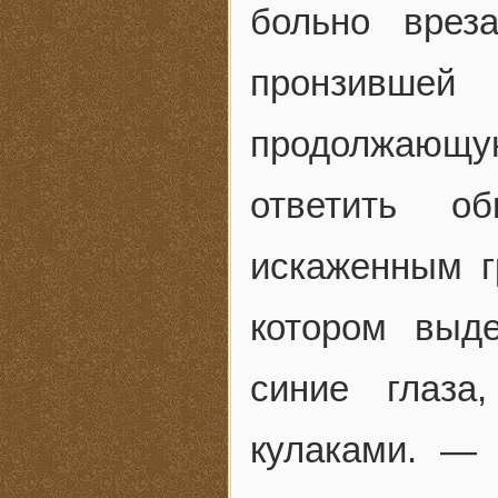
больно врез
пронзивш
продолжающу
ответить о
искаженным г
котором выде
синие глаза
кулаками. — 