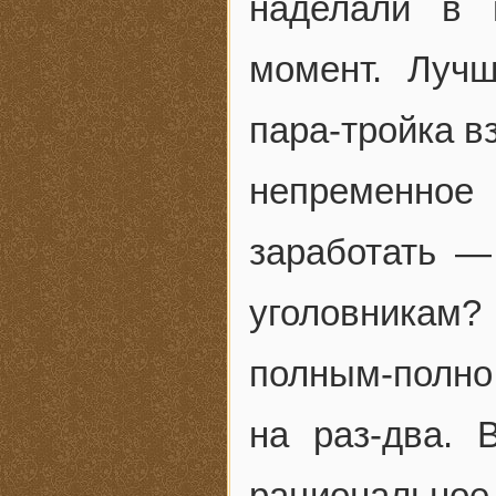
наделали в 
момент. Луч
пара-тройка в
непременное
заработать —
уголовникам?
полным-полно
на раз-два. 
рациональное 