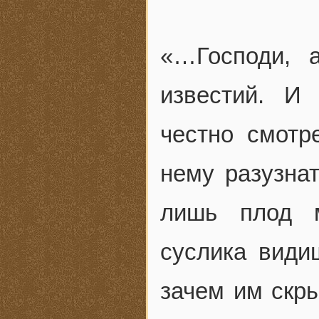
«…Господи, 
известий. И
честно смотр
нему разузнат
лишь плод м
суслика видиш
зачем им скры