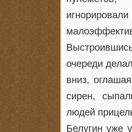
игнорирова
малоэффекти
Выстроившись 
очереди делал
вниз, оглаша
сирен, сыпа
людей прицел
Белугин уже у