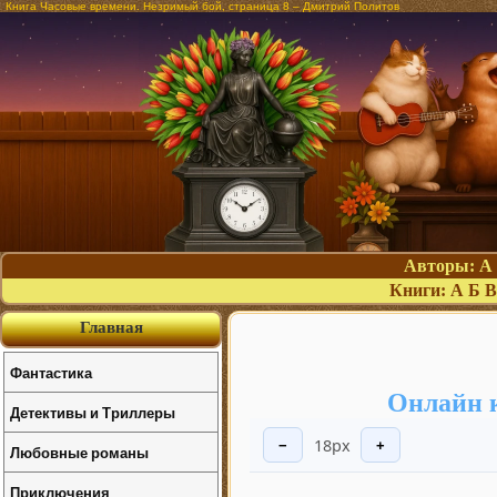
Книга Часовые времени. Незримый бой, страница 8 – Дмитрий Политов
Авторы:
А
Книги:
А
Б
В
Главная
Фантастика
Онлайн 
Детективы и Триллеры
18px
−
+
Любовные романы
Приключения