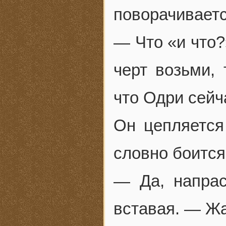
поворачиваетс
— Что «и что?
черт возьми,
что Одри сейч
Он цепляется
словно боится
— Да, напрас
вставая. — Жа