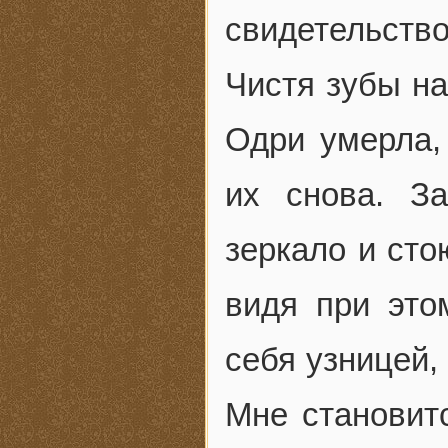
свидетельств
Чистя зубы на
Одри умерла,
их снова. З
зеркало и сто
видя при эт
себя узницей,
Мне становитс