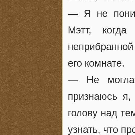
— Я не пони
Мэтт, когд
неприбранной 
его комнате.
— Не могла
признаюсь я,
голову над те
узнать, что п