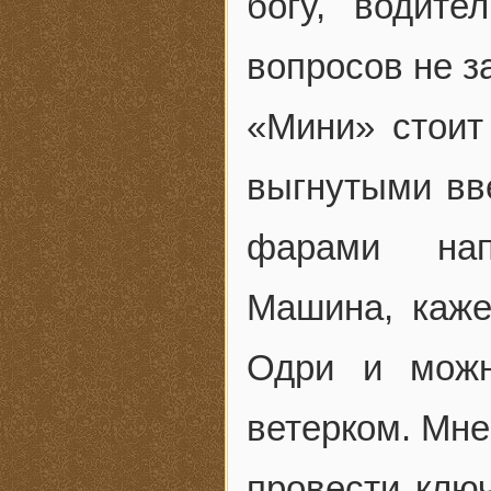
богу, водит
вопросов не з
«Мини» стоит
выгнутыми вв
фарами нап
Машина, кажет
Одри и можн
ветерком. Мне
провести ключ