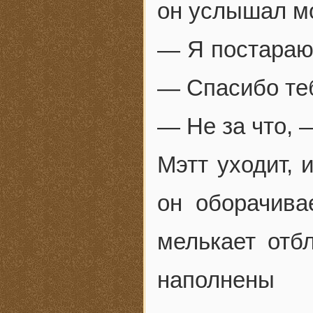
он услышал м
— Я постараюс
— Спасибо те
— Не за что, 
Мэтт уходит, 
он оборачива
мелькает отб
наполнен