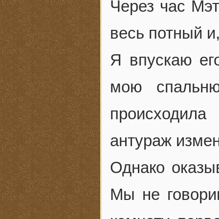
Через час Мэт
весь потный и
Я впускаю ег
мою спальню
происходила
антураж измен
Однако оказыв
Мы не говори