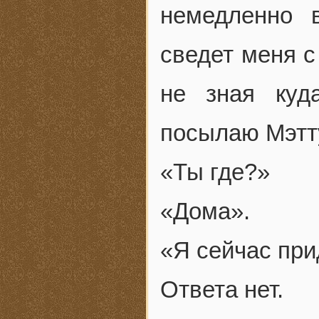
немедленно 
сведет меня с
не зная куд
посылаю Мэтт
«Ты где?»
«Дома».
«Я сейчас при
Ответа нет.