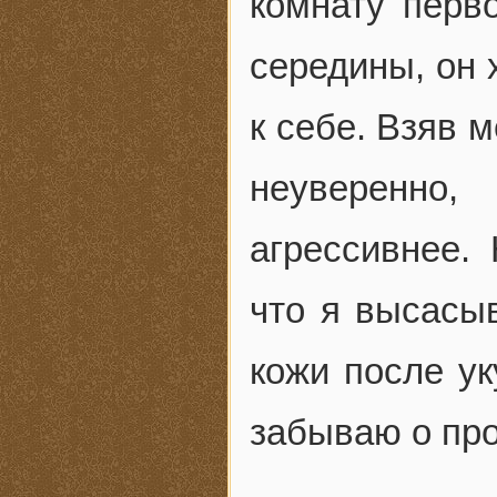
комнату перв
середины, он 
к себе. Взяв 
неуверенно
агрессивнее.
что я высасыв
кожи после ук
забываю о пр