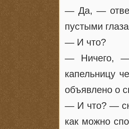
— Да, — отве
пустыми глаза
— И что?
— Ничего, —
капельницу че
объявлено о с
— И что? — сн
как можно спо