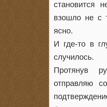
становится н
взошло не с 
ясно.
И где-то в г
случилось.
Протянув р
отправляю с
подтверждени