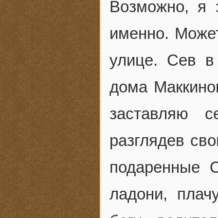
Возможно, я 
именно. Може
улице. Сев в
дома Маккинов
заставляю 
разглядев сво
подаренные О
ладони, плач