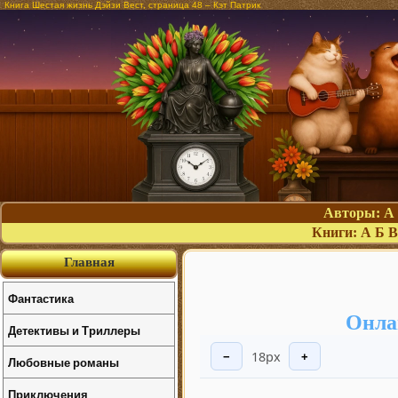
Книга Шестая жизнь Дэйзи Вест, страница 48 – Кэт Патрик
Авторы:
А
Книги:
А
Б
В
Главная
Фантастика
Онла
Детективы и Триллеры
18px
−
+
Любовные романы
Приключения