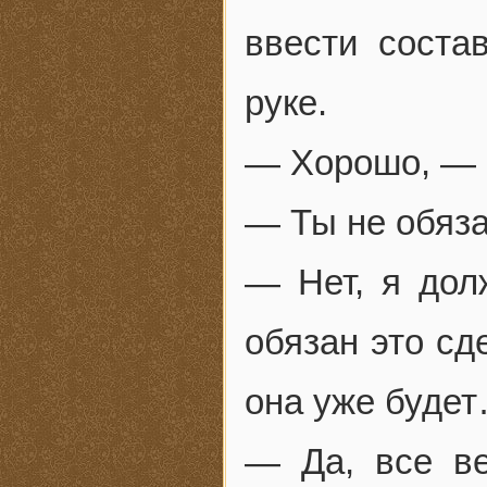
ввести соста
руке.
— Хорошо, — 
— Ты не обяза
— Нет, я дол
обязан это сд
она уже буде
— Да, все в