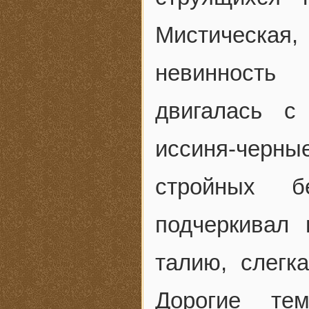
Мистическая
невинность
двигалась с
иссиня-черн
стройных б
подчеркивал
талию, слегк
Дорогие те