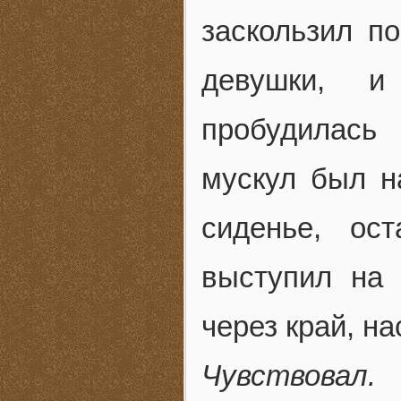
заскользил п
девушки, и
пробудилась
мускул был н
сиденье, ос
выступил на 
через край, н
Чувствовал.