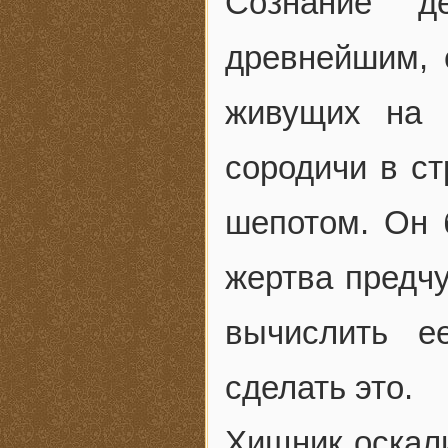
Сознание д
древнейшим, 
живущих на 
сородичи в ст
шепотом. Он
жертва предчу
вычислить е
сделать это.
Хищник оскали