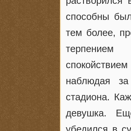
растворился 
способны был
тем более, п
терпением 
спокойствие
наблюдая за
стадиона. Каж
девушка. Ещ
убедился в с