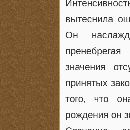
Интенсивность
вытеснила ощ
Он наслажда
пренебрегая
значения от
принятых зако
того, что о
рождения он з