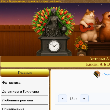
Книга Темная магия, страница 1 – Кристин Фихан
Авторы:
А
Книги:
А
Б
В
Главная
Сери
Фантастика
Детективы и Триллеры
18px
−
+
Любовные романы
Приключения