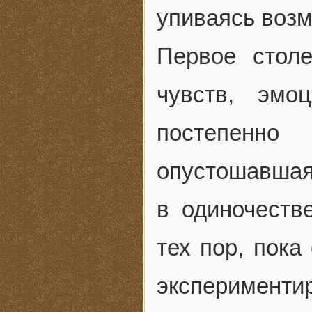
упиваясь возм
Первое стол
чувств, эмо
постепенно
опустошавшая
в одиночеств
тех пор, пока
экспериментир