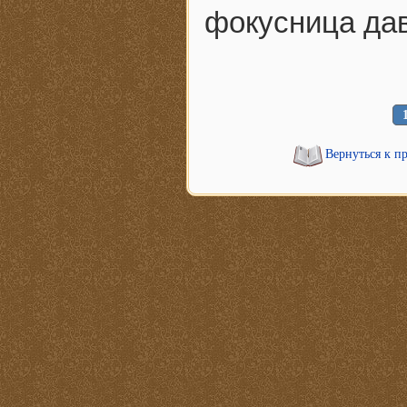
фокусница дав
Вернуться к п