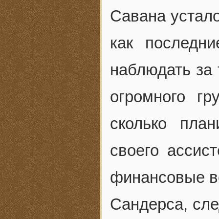
Савана устало
как последн
наблюдать за 
огромного гр
сколько пла
своего ассис
финансовые во
Сандерса, сле