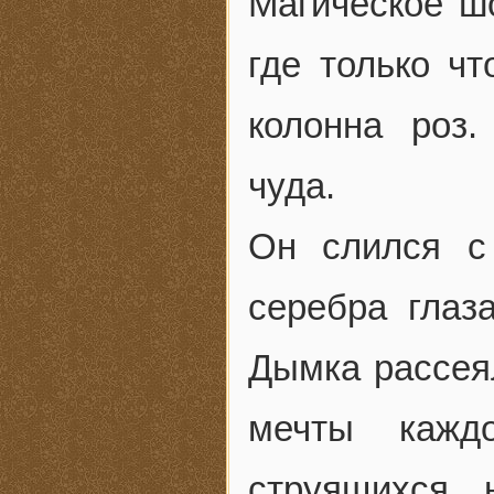
Магическое шо
где только чт
колонна роз
чуда.
Он слился с
серебра глаз
Дымка рассея
мечты кажд
струящихся 