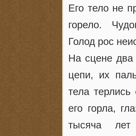
Его тело не п
горело. Чуд
Голод рос неи
На сцене два
цепи, их пал
тела терлись 
его горла, гл
тысяча лет