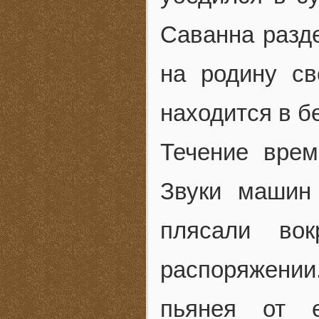
Саванна разде
на родину св
находится в б
Течение врем
Звуки машин
плясали во
распоряжени
пьянея от е