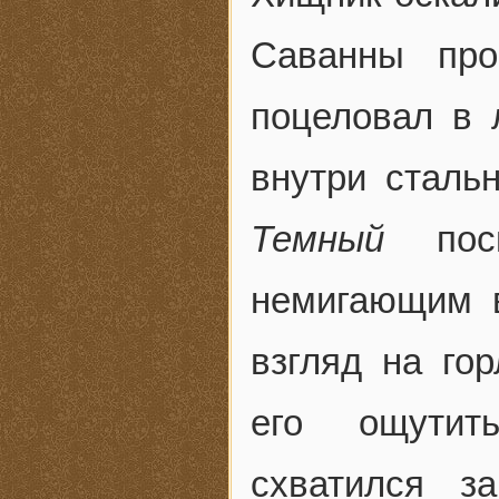
Саванны пр
поцеловал в 
внутри стальн
Темный
по
немигающим 
взгляд на гор
его ощутит
схватился з