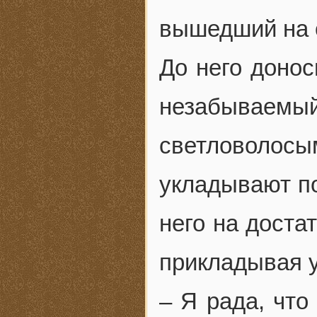
вышедший на 
До него донос
незабывае
светловолосым
укладывают по
него на доста
прикладывая у
– Я рада, что