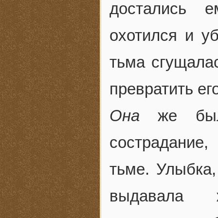
достались е
охотился и у
тьма сгущалас
превратить его
Она
же бы
сострадание,
тьме. Улыбка,
выдавала ж