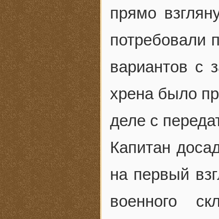
прямо взглян
потребовали п
вариантов с з
хрена было пр
деле с переда
Капитан доса
на первый взг
военного ск