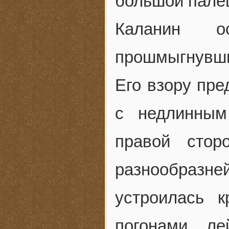
большой палец
Каланин о
прошмыгнувш
Его взору пре
с недлинным
правой стор
разнообразн
устроилась 
погонами ле