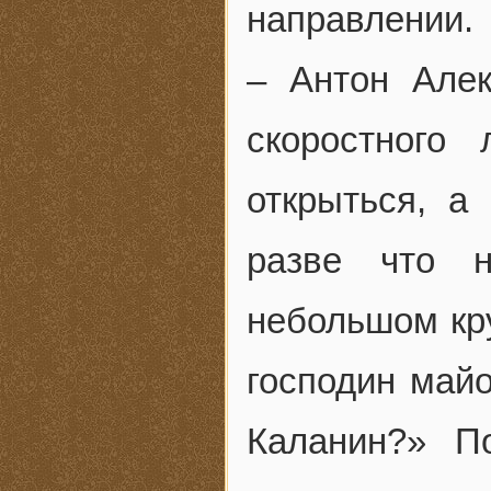
направлении.
– Антон Алек
скоростного
открыться, а
разве что 
небольшом кру
господин майо
Каланин?» П