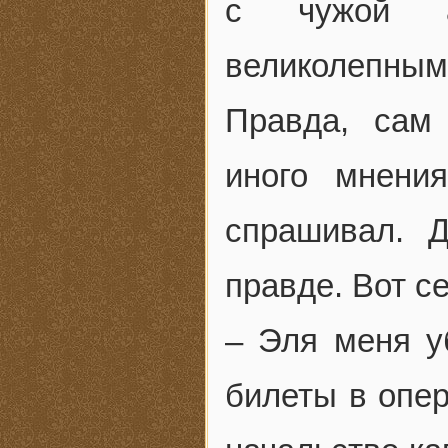
с чужой а
великолепны
Правда, сам
иного мнени
спрашивал. 
правде. Вот се
– Эля меня уб
билеты в опе