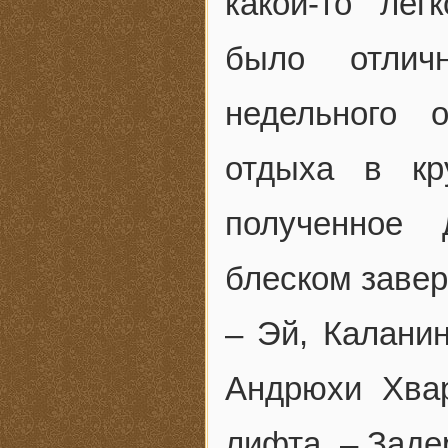
какой-то лег
было отлич
недельного 
отдыха в кр
полученное 
блеском заве
– Эй, Каланин
Андрюхи Хвар
лифта. – Заде