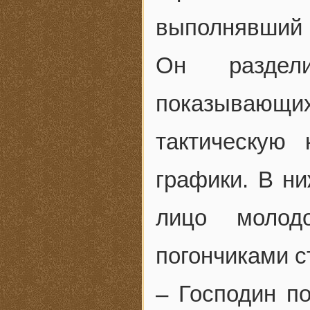
выполнявший
Он раздели
показывающи
тактическую
графики. В н
лицо молод
погончиками с
– Господин по