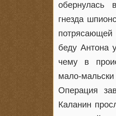
обернулась 
гнезда шпион
потрясающей 
беду Антона у
чему в прои
мало-мальск
Операция за
Каланин прос