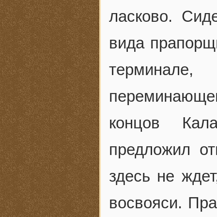
ласково. Сид
вида прапорщ
терминале,
переминающег
концов Кала
предложил от
здесь не ждет
восвояси. Пра