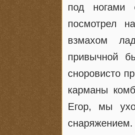
под ногами 
посмотрел на
взмахом ла
привычной б
сноровисто пр
карманы комб
Егор, мы ух
снаряжение