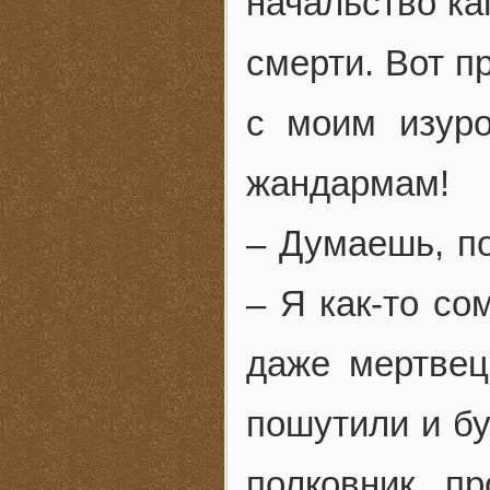
начальство ка
смерти. Вот п
с моим изуро
жандармам!
– Думаешь, п
– Я как-то со
даже мертвец
пошутили и бу
полковник п