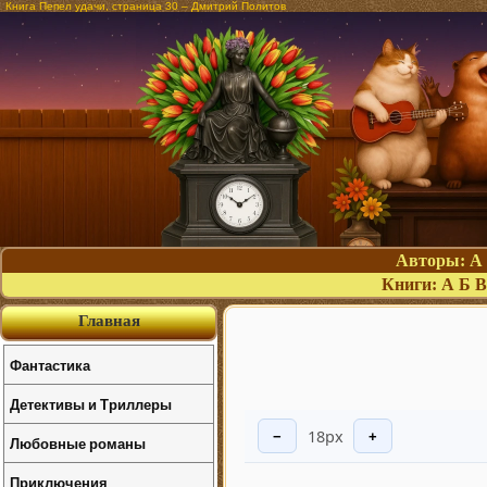
Книга Пепел удачи, страница 30 – Дмитрий Политов
Авторы:
А
Книги:
А
Б
В
Главная
Фантастика
Детективы и Триллеры
18px
−
+
Любовные романы
Приключения