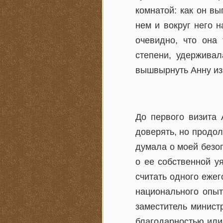
комнатой: как он вы
нем и вокруг него 
очевидно, что она
степени, удерживал
вышвырнуть Анну из
До первого визита 
доверять, но продол
думала о моей безо
о ее собственной у
считать одного еже
национального опыт
заместитель минист
благодарностью или 