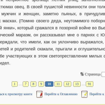
стюмах овец. В своей пушистой невинности они тол
 мужчин и женщин, заметно пьяных, в причудлив
 масках. (Помню своего деда, неутомимого побор
й янки», который сражался в позорной войне во Вье
рческий маразм, он рассказывал мне о парнях с Ю
верждали, что имели, как он уклончиво выражался, 
тей и родителей скакали, прыгали и оглушительн
ебе участвующих в этом светопреставлении милых 
идел.
🔢 Страница
1
…
7
8
9
10
11
12
13
…
91
ься к просмотру книги
Перейти к Оглавлению
Перейти к