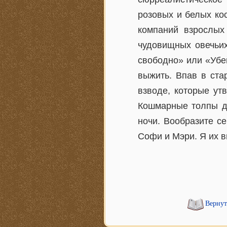
розовых и белых ко
компаний взрослых
чудовищных овечьих
свободно» или «Убе
выжить. Впав в ста
взводе, которые ут
Кошмарные толпы де
ночи. Вообразите с
Софи и Мэри. Я их в
Вернут