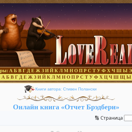
оры:
А
Б
В
Г
Д
Е
Ж
З
И
Й
К
Л
М
Н
О
П
Р
С
Т
У
Ф
Х
Ч
Ш
Ы
Э
:
А
Б
В
Г
Д
Е
Ж
З
И
Й
К
Л
М
Н
О
П
Р
С
Т
У
Ф
Х
Ц
Ч
Ш
Щ
Ы
Книги автора: Стивен Полански
Онлайн книга «Отчет Брэдбери»
🔢 Страница