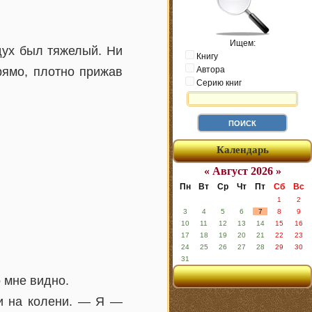
Ищем:
дух был тяжелый. Ни
Книгу
рямо, плотно прижав
Автора
Серию книг
Календарь
« Август 2026 »
Пн
Вт
Ср
Чт
Пт
Сб
Вс
1
2
3
4
5
6
7
8
9
10
11
12
13
14
15
16
17
18
19
20
21
22
23
24
25
26
27
28
29
30
31
 мне видно.
ти на колени. — Я —