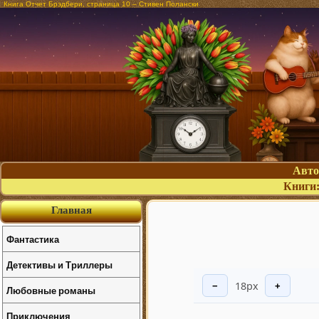
Книга Отчет Брэдбери, страница 10 – Стивен Полански
Авт
Книги
Главная
Фантастика
Детективы и Триллеры
18px
−
+
Любовные романы
Приключения