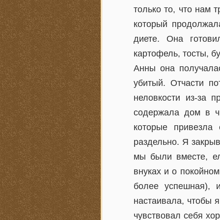
только то, что нам 
который продолжала
диете. Она готови
картофель, тосты, б
Анны она получалас
убитый. Отчасти по
неловкости из-за п
содержала дом в чи
которые привезла
раздельно. Я закрыв
мы были вместе, ел
внуках и о покойном
более успешная), 
настаивала, чтобы я
чувствовал себя хо