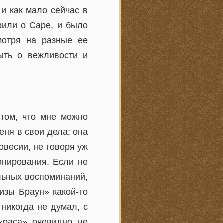
 и как мало сейчас в
рили о Саре, и было
мотря на разные ее
быть о вежливости и
 том, что мне можно
еня в свои дела; она
весии, не говоря уж
онирования. Если не
льных воспоминаний,
изы Браун» какой-то
никогда не думал, с
«раса», очевидно, не