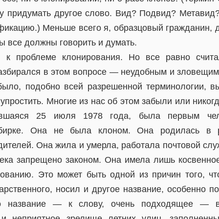
огу придумать другое слово. Вид? Подвид? Метавид
фикацию.) Меньше всего я, образцовый гражданин, д
мы все должны говорить и думать.
 к проблеме клонирования. Но все равно счит
азбирался в этом вопросе — неудобным и зловещим.
 было, подобно всей разрешенной терминологии, в
 упростить. Многие из нас об этом забыли или никогд
вшаяся 25 июля 1978 года, была первым чел
бирке. Она не была клоном. Она родилась в р
ителей. Она жила и умерла, работала почтовой слу
ека запрещено законом. Она имела лишь косвенн
ованию. Это может быть одной из причин того, чт
арственного, носил и другое название, особенно п
о название — к слову, очень подходящее — 
 и неприятное зрелище летних улиц, заполненн