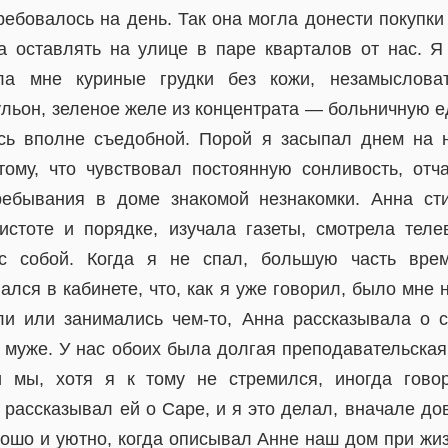
требовалось на день. Так она могла донести покупки 
 оставлять на улице в паре кварталов от нас. Я
ла мне куриные грудки без кожи, незамыслова
ульон, зеленое желе из концентрата — больничную еду
ь вполне съедобной. Порой я засыпал днем на н
тому, что чувствовал постоянную сонливость, отч
ребывания в доме знакомой незнакомки. Анна ст
стоте и порядке, изучала газеты, смотрела телев
 с собой. Когда я не спал, большую часть вре
ался в кабинете, что, как я уже говорил, было мне 
и или занимались чем-то, Анна рассказывала о с
 муже. У нас обоих была долгая преподавательская
и мы, хотя я к тому не стремился, иногда гово
 рассказывал ей о Саре, и я это делал, вначале д
рошо и уютно, когда описывал Анне наш дом при жиз