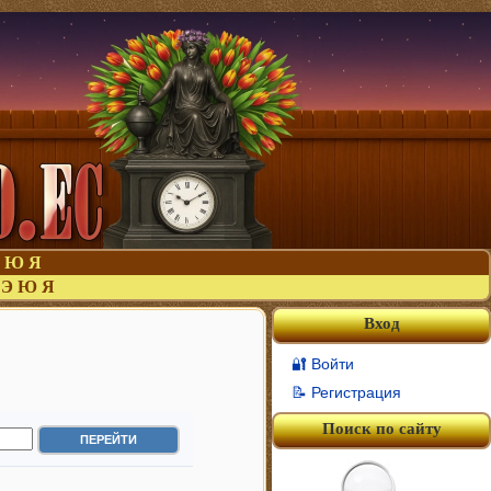
Ю
Я
Э
Ю
Я
Вход
🔐 Войти
📝 Регистрация
Поиск по сайту