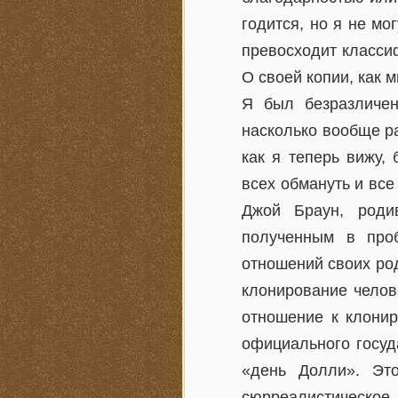
годится, но я не м
превосходит класси
О своей копии, как 
Я был безразличен
насколько вообще р
как я теперь вижу,
всех обмануть и все
Джой Браун, роди
полученным в про
отношений своих род
клонирование челов
отношение к клонир
официального госуд
«день Долли». Эт
сюрреалистическое