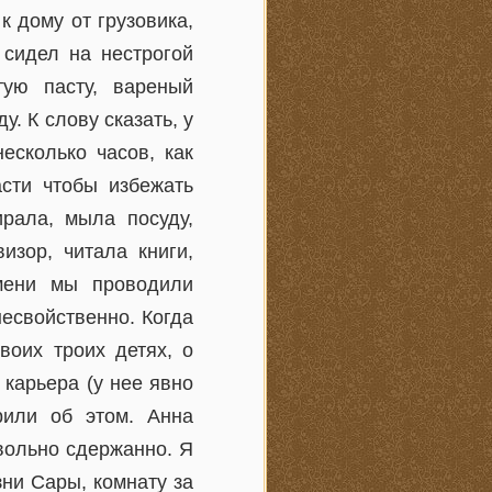
к дому от грузовика,
 сидел на нестрогой
тую пасту, вареный
. К слову сказать, у
есколько часов, как
асти чтобы избежать
ирала, мыла посуду,
изор, читала книги,
мени мы проводили
несвойственно. Когда
воих троих детях, о
 карьера (у нее явно
рили об этом. Анна
овольно сдержанно. Я
ни Сары, комнату за