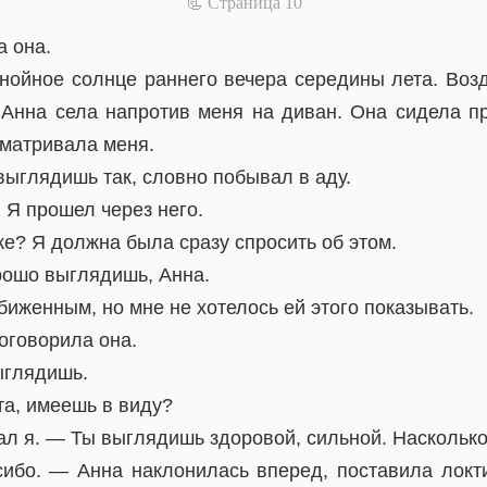
📃 Cтраница 10
а она.
нойное солнце раннего вечера середины лета. Воз
. Анна села напротив меня на диван. Она сидела п
ссматривала меня.
выглядишь так, словно побывал в аду.
. Я прошел через него.
е? Я должна была сразу спросить об этом.
рошо выглядишь, Анна.
биженным, но мне не хотелось ей этого показывать.
оговорила она.
ыглядишь.
та, имеешь в виду?
ал я. — Ты выглядишь здоровой, сильной. Насколько
сибо. — Анна наклонилась вперед, поставила лок