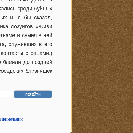
кались среди буйных
ых и, я бы сказал,
ника лозунгов «Живи
тнаме и сумел в ней
га, служивших в его
контакты с овцами.)
о блеяли до поздней
соседских близняшек
 Примечанию