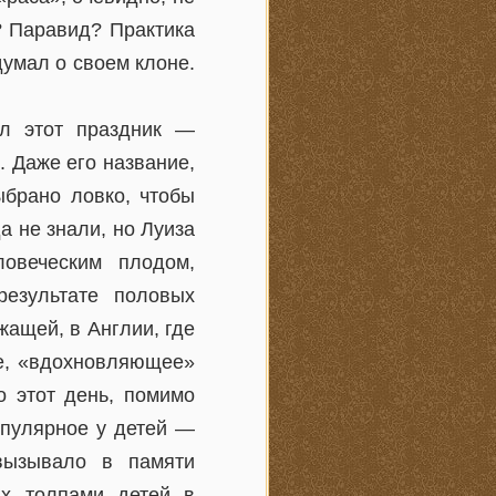
? Паравид? Практика
умал о своем клоне.
ал этот праздник —
 Даже его название,
ыбрано ловко, чтобы
а не знали, но Луиза
овеческим плодом,
езультате половых
жащей, в Англии, где
ое, «вдохновляющее»
о этот день, помимо
опулярное у детей —
вызывало в памяти
ых толпами детей в