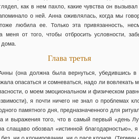
глядел, как в нем пахло, какие чувства он вызывал
напоминало о ней. Анна оживлялась, когда мы гово
 тоже любила ее. Только эта привязанность, нес
а меня от того, чтобы отбросить условности, за
 дома.
Глава третья
Анны (она должна была вернуться, убедившись в
жала опасаться и сомневаться, надо ли вовлекать м
пасности, о моем эмоциональном и физическом равно
язвимости), я почти ничего не знал о проблемах кл
годного памятного дня, предназначенного для ритуа
а и выражения того, что в самый первый «день Лу
ра слащаво обозвал «истинной благодарностью», я 
без, ни о клонировании, ни о расе клонов. (Термин 