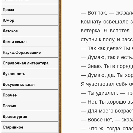
Проза
— Вот так, — сказал
Юмор
Комнату освещало з
ветерка. Я вспотел
Детское
ступни к полу, и ра
Дом и семья
— Так как дела? Ты 
Наука, Образование
— Думаю, так и есть
Справочная литература
— Знаю. Ты в порядк
Духовность
— Думаю, да. Ты хо
Я чувствовал себя о
Документальная
— Ты удивлен, — пр
Прочее
— Нет. Ты хорошо в
Поэзия
— Для моего возрас
Драматургия
— Вовсе нет, — сказ
Старинное
— Что ж, тогда спа