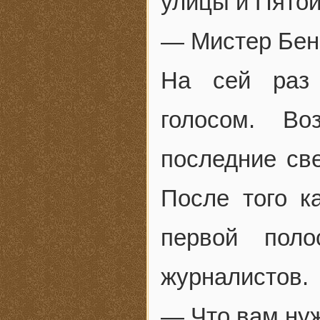
улицы и Пятой
— Мистер Бен
На сей раз
голосом. Во
последние све
После того к
первой пол
журналистов.
— Что вам нуж