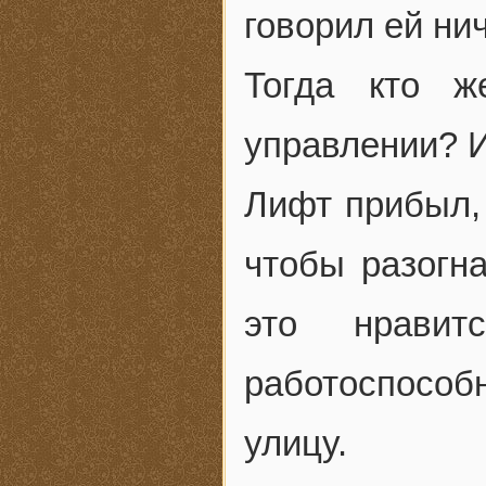
говорил ей ни
Тогда кто ж
управлении? И
Лифт прибыл, 
чтобы разогн
это нрави
работоспосо
улицу.