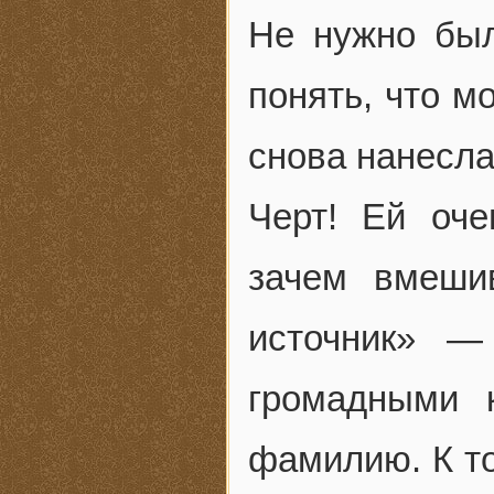
Не нужно был
понять, что м
снова нанесла
Черт! Ей оче
зачем вмеши
источник» 
громадными 
фамилию. К то