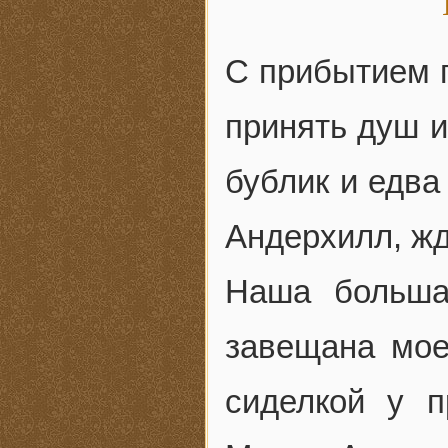
С прибытием 
принять душ и
бублик и едва
Андерхилл, ж
Наша больша
завещана мо
сиделкой у п