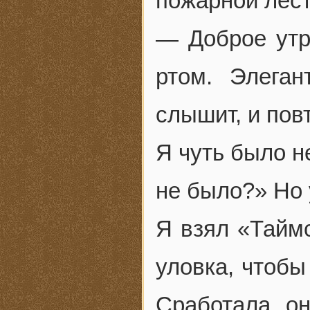
пожарной лест
— Доброе утр
ртом. Элега
слышит, и пов
Я чуть было н
не было?» Но у
Я взял «Тайм
уловка, чтобы
Сработала он