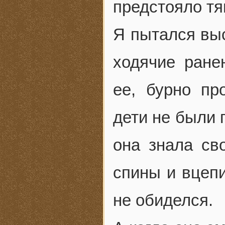
предстояло тя
Я пытался выс
ходячие ране
ее, бурно п
дети не были 
она знала св
спины и вцепи
не обиделся.