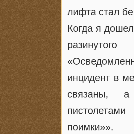
лифта стал бе
Когда я дошел
разинутог
«Осведомле
инцидент в ме
связаны, а
пистолетами
поимки»».