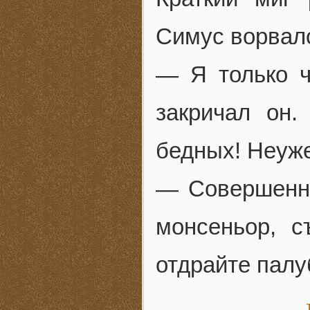
Симус ворвалс
— Я только ч
закричал он
бедных! Неуже
— Совершенно
монсеньор, с
отдрайте палу