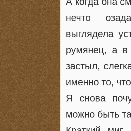
А когда она с
нечто озад
выглядела ус
румянец, а в
застыл, слегк
именно то, что
Я снова почу
можно быть та
Краткий миг 