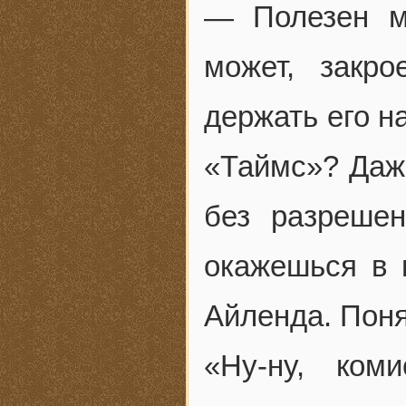
— Полезен м
может, закр
держать его н
«Таймс»? Даж
без разреше
окажешься в 
Айленда. Пон
«Ну-ну, ком