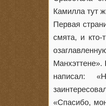
Камилла тут ж
Первая страни
смята, и кто-
озаглавлен
Манхэттене».
написал: 
заинтересовал
«Спасибо, мо