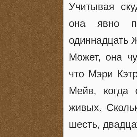
Учитывая ску
она явно п
одиннадцать Ж
Может, она ч
что Мэри Кэт
Мейв, когда
живых. Сколь
шесть, двадца