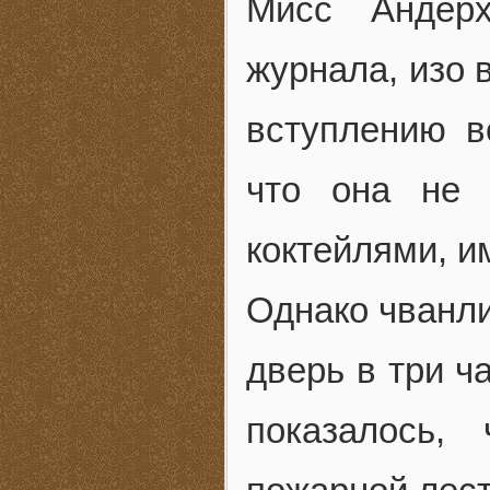
Мисс Андерх
журнала, изо 
вступлению в
что она не 
коктейлями, 
Однако чванли
дверь в три ч
показалось,