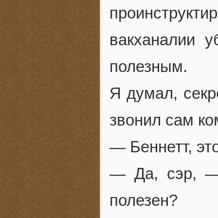
проинструкти
вакханалии у
полезным.
Я думал, секр
звонил сам ко
— Беннетт, эт
— Да, сэр, 
полезен?