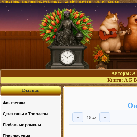
Книга Гонка на выживание, страница 18 – Джеймс Паттерсон, Майкл Ледвидж
Авторы:
А
Книги:
А
Б
В
Главная
Фантастика
Он
Детективы и Триллеры
18px
−
+
Любовные романы
Приключения