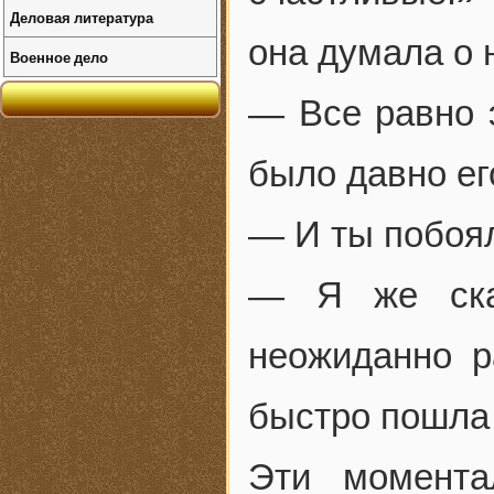
Деловая литература
она думала о 
Военное дело
— Все равно э
было давно ег
— И ты побоя
— Я же ска
неожиданно р
быстро пошла
Эти момента