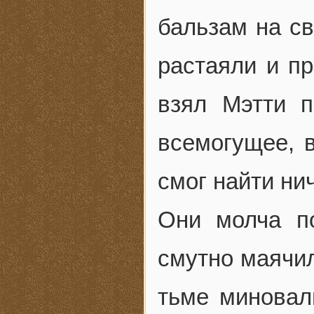
бальзам на с
растаяли и п
взял Мэтти п
всемогущее, 
смог найти ни
Они молча по
смутно маячил
тьме миновал