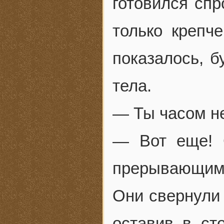
готовился спр
только крепч
показалось, б
тела.
— Ты часом не
— Вот еще! 
прерывающимс
Они свернули 
оставив в ст