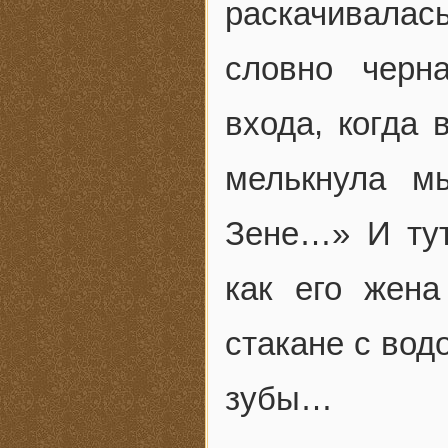
раскачивалас
словно черн
входа, когда 
мелькнула м
Зене…» И тут
как его жена
стакане с вод
зубы…