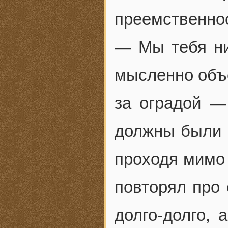
преемственно
— Мы тебя ни
мысленно объе
за оградой —
должны были п
проходя мимо 
повторял про 
долго-долго, 