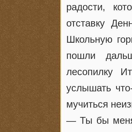
радости, ко
отставку Ден
Школьную горк
пошли даль
лесопилку И
услышать что
мучиться неиз
— Ты бы меня