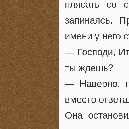
плясать со 
запинаясь. П
имени у него 
— Господи, Ит
ты ждешь?
— Наверно, п
вместо ответа
Она останов