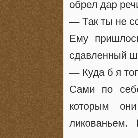
обрел дар реч
— Так ты не с
Ему пришлось
сдавленный ш
— Куда б я тог
Сами по себе
которым они
ликованьем.