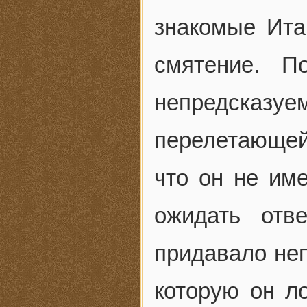
знакомые Итан
смятение. 
непредска
перелетающей 
что он не им
ожидать отв
придавало не
которую он ло