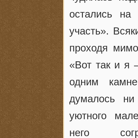
остались на
участь». Всяк
проходя мимо
«Вот так и я 
одним камн
думалось ни
уютного мал
него сог