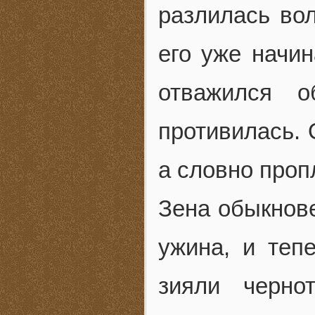
разлилась во
его уже начи
отважился 
противилась. 
а словно проп
Зена обыкнове
ужина, и теп
зияли черно