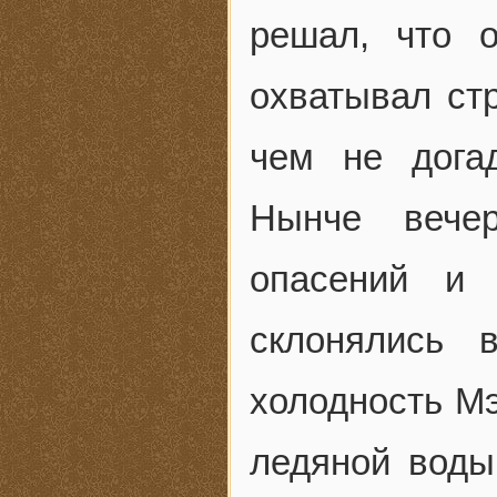
решал, что 
охватывал стр
чем не дога
Нынче вече
опасений и 
склонялись 
холодность Мэ
ледяной воды