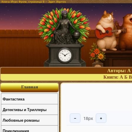
Книга Итан Фром, страница 8 – Эдит Уортон
Авторы:
А
Книги:
А
Б
В
Главная
Фантастика
Детективы и Триллеры
18px
−
+
Любовные романы
Приключения