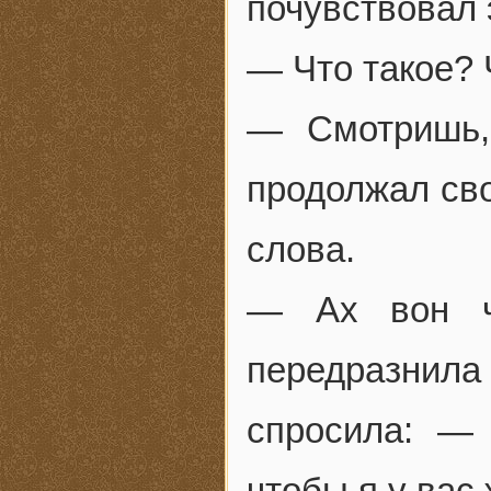
почувствовал 
— Что такое? 
— Смотришь,
продолжал св
слова.
— Ах вон ч
передразнила
спросила: —
чтобы я у вас