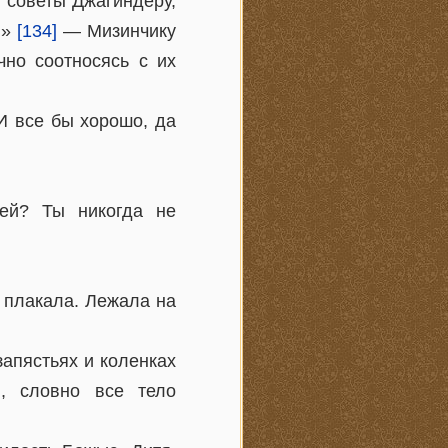
, советы Джагиндеру,
ы»
[134]
— Мизинчику
чно соотносясь с их
 все бы хорошо, да
ей? Ты никогда не
о плакала. Лежала на
запястьях и коленках
, словно все тело