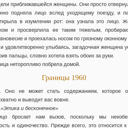
дели приближавшейся женщины. Они просто отвернул
нно подняла лицо вслед уходящему поезду, и
п
ткрыла в изумлении рот: она узнала это лицо. 
ком и просверлила ее таким тяжелым, пробира
вновесие и проехалась носом по грязному оконному 
и и удовлетворенно улыбаясь, загадочная женщина у
рив пальцы, словно хотела взять обоих за руки.
оица неторопливо побрела домой.
Границы 1960
ь. Оно не может стать содержанием, которое о
хватно и выводит вас вовне.
 «Этика и бесконечное»
ицо бросает нам вызов, поскольку мы неизб
ость и одиночество. Прежде всего, это относится 