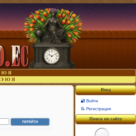
Ю
Я
Э
Ю
Я
Вход
🔐 Войти
📝 Регистрация
Поиск по сайту