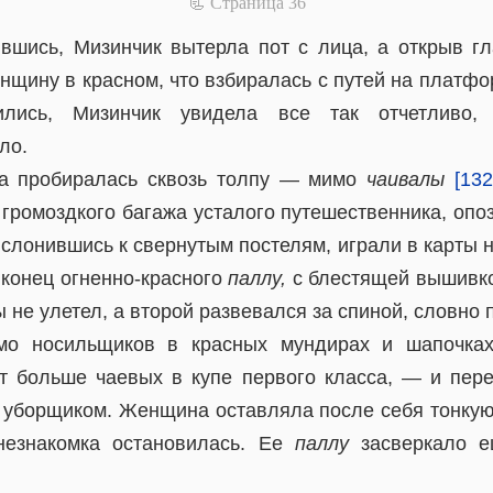
📃 Cтраница 36
вшись, Мизинчик вытерла пот с лица, а открыв гл
щину в красном, что взбиралась с путей на платфо
ились, Мизинчик увидела все так отчетливо,
ло.
а пробиралась сквозь толпу — мимо
чаивалы
[132
 громоздкого багажа усталого путешественника, опо
ислонившись к свернутым постелям, играли в карты 
 конец огненно-красного
паллу,
с блестящей вышивко
бы не улетел, а второй развевался за спиной, словно
мо носильщиков в красных мундирах и шапочка
ет больше чаевых в купе первого класса, — и пере
 уборщиком. Женщина оставляла после себя тонкую 
 незнакомка остановилась. Ее
паллу
засверкало е