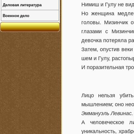
Нимиш и Гулу не ви
Деловая литература
Но женщина медле
Военное дело
головы. Мизинчик о
глазами с Мизинчи
девочка потеряла ра
Затем, опустив век
шем и Гулу, растопы
И поразительная тр
Лицо нельзя убит
мышлением; оно нео
Эммануэль Левинас.
А человеческое л
уникальность, храбр