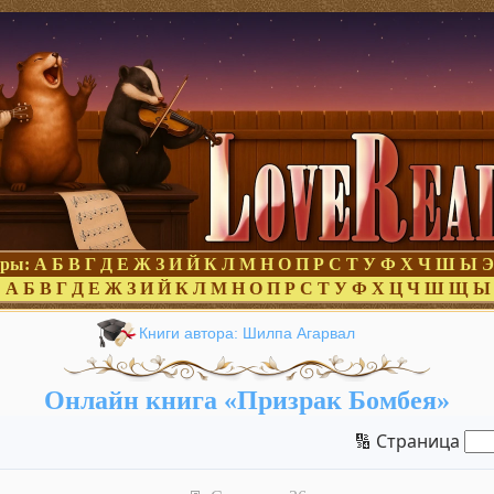
оры:
А
Б
В
Г
Д
Е
Ж
З
И
Й
К
Л
М
Н
О
П
Р
С
Т
У
Ф
Х
Ч
Ш
Ы
Э
:
А
Б
В
Г
Д
Е
Ж
З
И
Й
К
Л
М
Н
О
П
Р
С
Т
У
Ф
Х
Ц
Ч
Ш
Щ
Ы
Книги автора: Шилпа Агарвал
Онлайн книга «Призрак Бомбея»
🔢 Страница