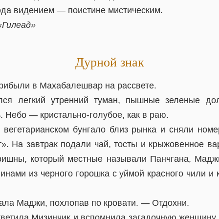
ода видением — поистине мистическим.
«Гилеад»
Дурной знак
рибыли в Махабалешвар на рассвете.
лся легкий утренний туман, пышные зеленые д
 Небо — кристально-голубое, как в раю.
 вегетарианском бунгало близ рынка и сняли номе
». На завтрак подали чай, тосты и крыжовенное ва
ишны, который местные называли Панчгана, Мадж
инами из черного горошка с уймой красного чили и
ала Маджи, похлопав по кровати. — Отдохни.
тветила Мизинчик и вспомнила загадочную женщину н