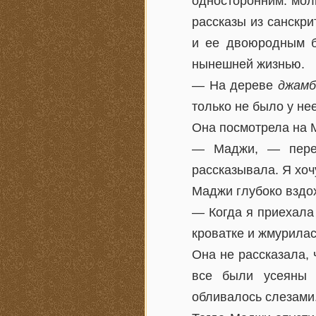
односторонним: моли
рассказы из санскр
и ее двоюродным бр
нынешней жизнью.
— На дереве
джамб
только не было у н
Она посмотрела на М
— Маджи, — переб
рассказывала. Я хоч
Маджи глубоко вздо
— Когда я приехала 
кроватке и жмурилас
Она не рассказала, 
все были усеяны 
обливалось слезами