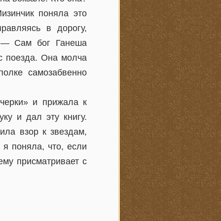
изинчик поняла это
равляясь в дорогу,
 — Сам бог Ганеша
с поезда. Она молча
полке самозабвенно
Очерки» и прижала к
ку и дал эту книгу.
ила взор к звездам,
я поняла, что, если
ему присматривает с