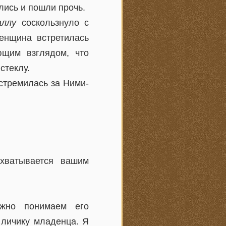
ись и пошли прочь.
аллу
соскользнуло с
Женщина встретилась
ющим взглядом, что
стеклу.
стремилась за Ними-
хватывается вашим
ежно понимаем его
к личику младенца. Я