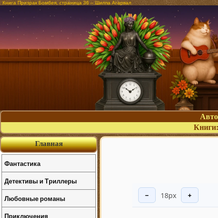
Книга Призрак Бомбея, страница 36 – Шилпа Агарвал
Авт
Книги
Главная
Фантастика
Детективы и Триллеры
18px
−
+
Любовные романы
Приключения