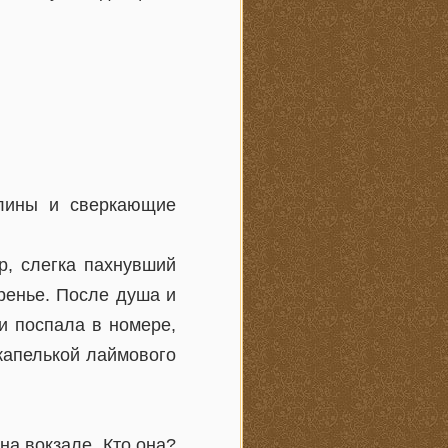
олины и сверкающие
р, слегка пахнувший
ренье. После душа и
и поспала в номере,
 капелькой лаймового
а вокзале. Кто она?