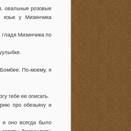
я, овальные розовые
е язык у Мизинчика
 гладя Мизинчика по
уулыбке.
Бомбее. По-моему, я
огу тебе ее описать.
рию про обезьяну и
 и оно всегда было