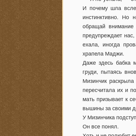
И почему шла всле
инстинктивно. Но 
обращай внимание
предупреждает нас,
ехала, иногда про
храпела Маджи.
Даже здесь бабка м
груди, пытаясь вно
Мизинчик раскрыла 
пересчитала их и п
мать призывает к с
вышины за своими д
У Мизинчика подступ
Он все понял.
Хоть и не полюбит е