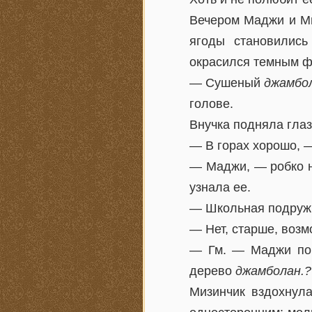
Вечером Маджи и Ми
ягоды становились
окрасился темным ф
— Сушеный
джамбо
голове.
Внучка подняла глаз
— В горах хорошо, —
— Маджи, — робко н
узнала ее.
— Школьная подружк
— Нет, старше, возмо
— Гм. — Маджи пог
дерево
джамболан.?
Мизинчик вздохнул