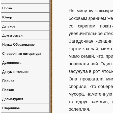
Проза
Ha минутку зажмури
Юмор
боковым зрением жен
со скрипом покат
Детское
увеличительное стек
Дом и семья
Загадочная женщин
Наука, Образование
корточках чай, мимо
Справочная литература
мимо семей, что, пр
Духовность
попивали чай. Один
засунула в рот, что
Документальная
Она прошагала ми
Прочее
спорили, кто собер
Поэзия
мусора, наметенную
Драматургия
то вдруг заметив,
Старинное
ослепляя.