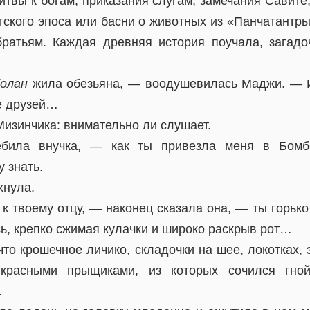
твы к богам, приказания слугам, замечания Савите
итского эпоса или басни о животных из «Панчатантр
атьям. Каждая древняя история поучала, загадо
олан
жила обезьяна, — воодушевилась Маджи. — И
ее друзей…
изинчика: внимательно ли слушает.
ила внучка, — как ты привезла меня в Бомб
у знать.
хнула.
к твоему отцу, — наконец сказала она, — ты горьк
ь, крепко сжимая кулачки и широко раскрыв рот…
что крошечное личико, складочки на шее, локотках, 
красными прыщиками, из которых сочился гной
.