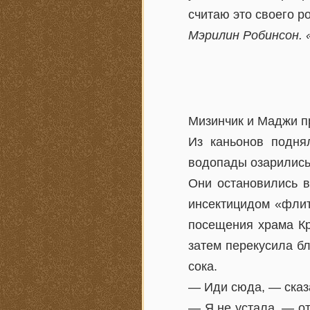
считаю это своего р
Мэрилин Робинсон. 
Мизинчик и Маджи п
Из каньонов подня
водопады озарились.
Они остановились в
инсектицидом «флит
посещения храма Кр
затем перекусила бл
сока.
— Иди сюда, — сказ
— Я не устала, — о