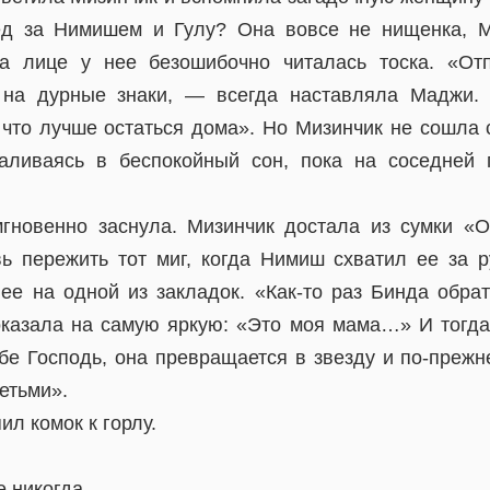
д за Нимишем и Гулу? Она вовсе не нищенка, М
на лице у нее безошибочно читалась тоска. «Отп
 на дурные знаки, — всегда наставляла Маджи.
 что лучше остаться дома». Но Мизинчик не сошла 
валиваясь в беспокойный сон, пока на соседней 
гновенно заснула. Мизинчик достала из сумки «
вь пережить тот миг, когда Нимиш схватил ее за ру
ее на одной из закладок. «Как-то раз Бинда обрат
оказала на самую яркую: «Это моя мама…» И тогда 
ебе Господь, она превращается в звезду и по-прежн
етьми».
ил комок к горлу.
е никогда.