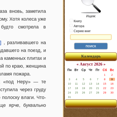
аза вновь, заметила
Ищем:
рму. Хотя колеса уже
Книгу
 будто смотрела в
Автора
Серию книг
]
, разливавшего на
здавшего на поезд, и
Календарь
на каменных плитах и
« Август 2026 »
й по краю, женщина
Пн
Вт
Ср
Чт
Пт
Сб
Вс
 пламя пожара.
1
2
3
4
5
6
7
8
9
х «под Неру» — те
10
11
12
13
14
15
16
17
18
19
20
21
22
23
ступила через груду
24
25
26
27
28
29
30
полоску влаги. Что-
31
ще ярче, буквально