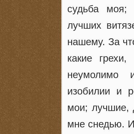
судьба моя;
лучших витяз
нашему. За чт
какие грехи,
неумолимо 
изобилии и р
мои; лучшие,
мне снедью. И