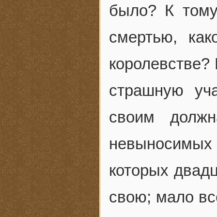
было? К тому
смертью, ка
королевстве? 
страшную уча
своим должн
невыносимых
которых двадц
свою; мало вс