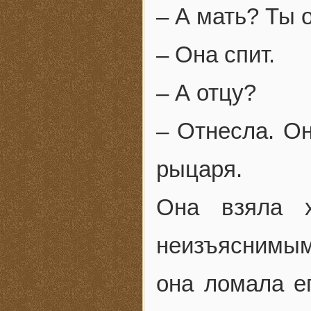
– А мать? Ты 
– Она спит.
– А отцу?
– Отнесла. Он
рыцаря.
Она взяла 
неизъяснимым
она ломала е