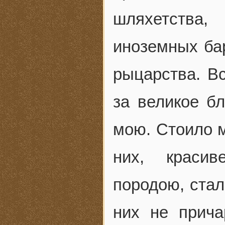
шляхетства
иноземных бар
рыцарства. В
за великое б
мою. Стоило м
них, краси
породою, стал
них не прича