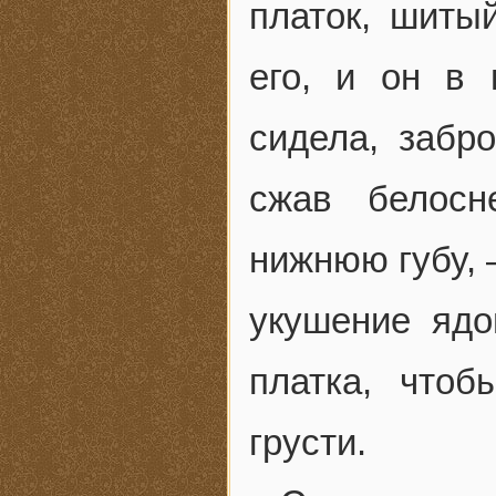
платок, шиты
его, и он в 
сидела, забр
сжав белосн
нижнюю губу, 
укушение ядо
платка, что
грусти.