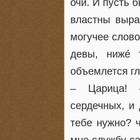
очи. И пусть 
властны выраз
могучее слово
девы, ниже́ 
объемлется гл
– Царица! 
сердечных, и 
тебе нужно? 
мне службу са