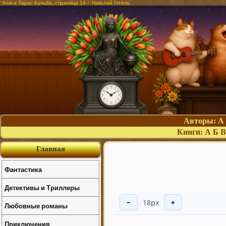
Книга Тарас Бульба, страница 16 – Николай Гоголь
Авторы:
А
Книги:
А
Б
В
Главная
Фантастика
Детективы и Триллеры
18px
−
+
Любовные романы
Приключения