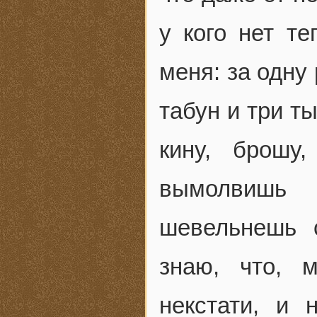
у кого нет те
меня: за одну
табун и три ты
кину, брошу
вымолвишь 
шевельнешь 
знаю, что, 
некстати, и 