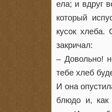
ела; и вдруг 
который испу
кусок хлеба. 
закричал:
– Довольно! н
тебе хлеб буд
И она опустил
блюдо и, как