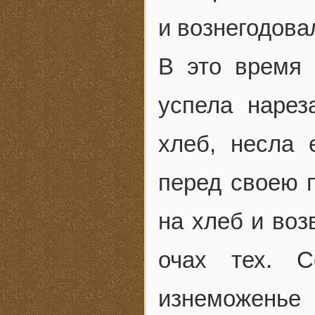
и вознегодова
В это время 
успела наре
хлеб, несла 
перед своею п
на хлеб и воз
очах тех. С
изнеможенье