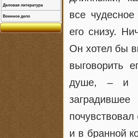
Деловая литература
все чудесное
Военное дело
его снизу. Ни
Он хотел бы в
выговорить е
душе, – и н
заградившее
почувствовал 
и в бранной к