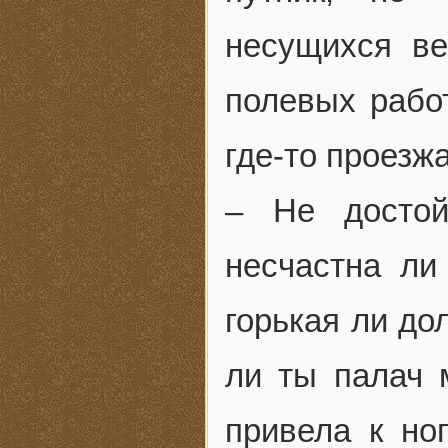
несущихся ве
полевых работ
где-то проезж
– Не досто
несчастна ли
горькая ли до
ли ты палач 
привела к но