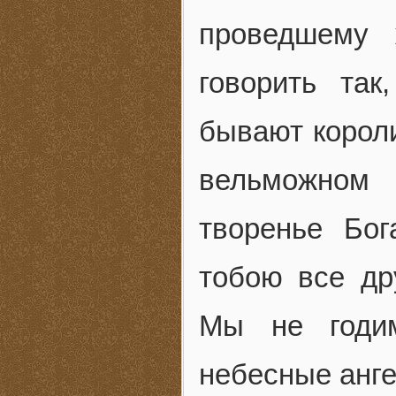
проведшему 
говорить так
бывают короли
вельможном
творенье Бо
тобою все др
Мы не годим
небесные анге