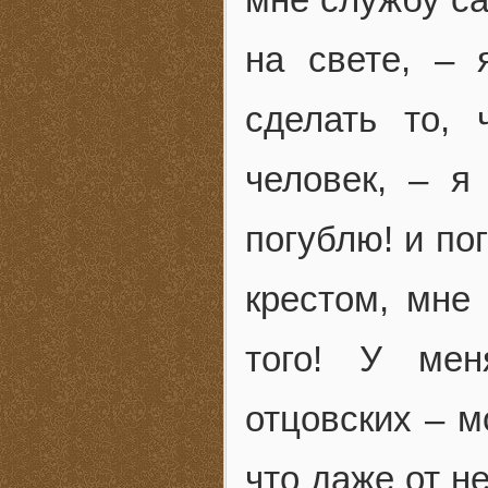
на свете, – 
сделать то,
человек, – я
погублю! и по
крестом, мне
того! У мен
отцовских – м
что даже от не