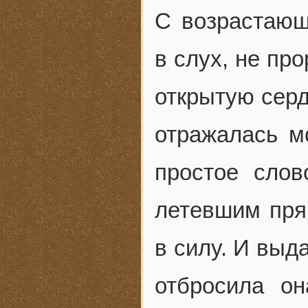
С возрастающ
в слух, не пр
открытую серд
отражалась м
простое слов
летевшим пря
в силу. И выд
отбросила о