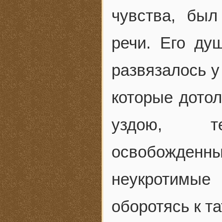
чувства, бы
речи. Его душ
развязалось у
которые дотол
уздою, т
освобожденным
неукротимые 
оборотясь к т