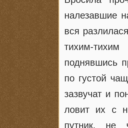
налезавшие н
вся разлилася
тихим-тихим
поднявшись п
по густой чащ
зазвучат и по
ловит их с н
путник, не 