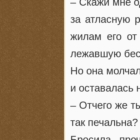
– Скажи мне о
за атласную 
жилам его от 
лежавшую бесч
Но она молчал
и оставалась 
– Отчего же т
так печальна?
Бросила про