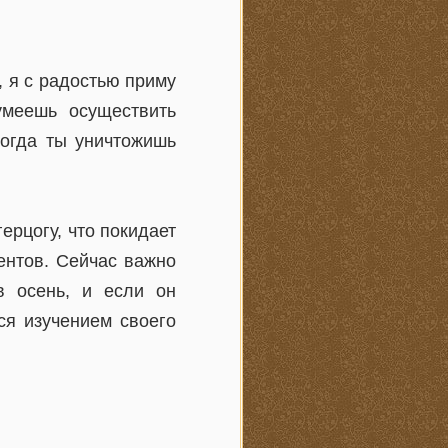
 я с радостью приму
умеешь осуществить
когда ты уничтожишь
ерцогу, что покидает
ентов. Сейчас важно
в осень, и если он
ся изучением своего