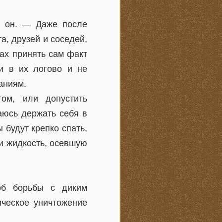
л он. — Даже после
та, друзей и соседей,
лах принять сам факт
ти в их логово и не
аниям.
ом, или допустить
аюсь держать себя в
 будут крепко спать,
 и жидкость, осевшую
об борьбы с диким
ическое уничтожение