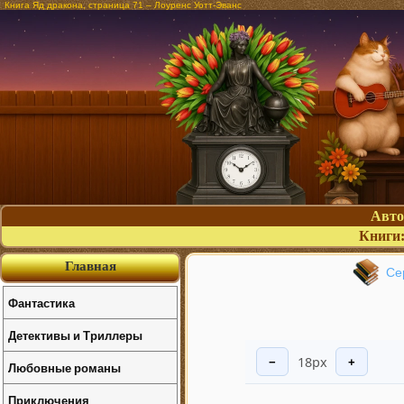
Книга Яд дракона, страница 71 – Лоуренс Уотт-Эванс
Авт
Книги
Главная
Се
Фантастика
Детективы и Триллеры
18px
−
+
Любовные романы
Приключения