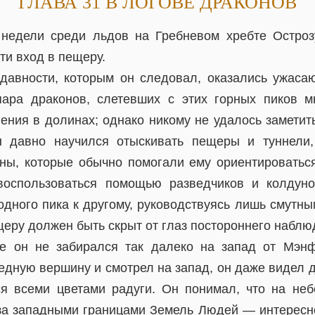
ГЛАВА 31 В ЛОГОВЕ ДРАКОНОВ
недели среди льдов на Гребневом хребте Остроз
ти вход в пещеру.
давности, которым он следовал, оказались ужас
пара драконов, слетевших с этих горных пиков м
ения в долинах; однако никому не удалось заметить
н давно научился отыскивать пещеры и туннели,
ны, которые обычно помогали ему ориентироваться
воспользоваться помощью разведчиков и колдуно
одного пика к другому, руководствуясь лишь смутн
ещеру должен быть скрыт от глаз постороннего наблю
е он не забирался так далеко на запад от Мэнф
едную вершину и смотрел на запад, он даже видел
я всеми цветами радуги. Он понимал, что на неб
за западными границами Земель Людей — интересн