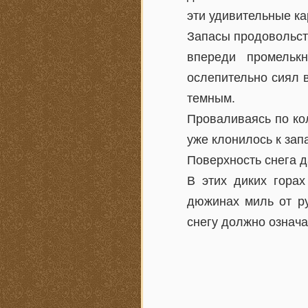
эти удивительные ка
Запасы продовольств
впереди промельк
ослепительно сиял 
темным.
Проваливаясь по кол
уже клонилось к зап
Поверхность снега д
В этих диких гора
дюжинах миль от ру
снегу должно означа