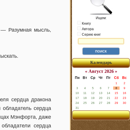
Ищем:
Книгу
. — Разумная мысль,
Автора
Серию книг
ыскать.
Календарь
« Август 2026 »
Пн
Вт
Ср
Чт
Пт
Сб
Вс
1
2
3
4
5
6
7
8
9
10
11
12
13
14
15
16
17
18
19
20
21
22
23
теля сердца дракона
24
25
26
27
28
29
30
й обладатель сердца
31
лицах Мэнфорта, даже
 обладатели сердца