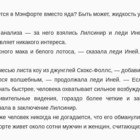
ется в Мэнфорте вместо яда? Быть может, жидкость 
 анализа — за него взялись Лилсинир и леди Ине
вляет никакого интереса.
ного мака и белого лотоса, — сказала леди Ине
есью листа коу из джунглей Скокс-Фоллс, — добав
тся
волшебным, — продолжала леди Иней. — Есл
чать быстрее, человека охватывает сильное возбужд
вительные видения, гораздо более четкие и за
зала в заключение Лилсинир.
е человек никогда не догадается, что его обманул
рте живет около сотни мужчин и женщин, считающи