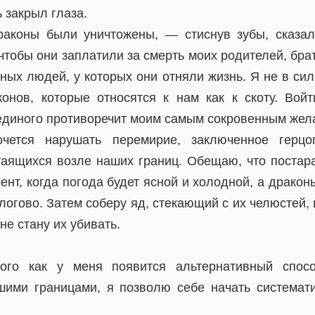
 закрыл глаза.
раконы были уничтожены, — стиснув зубы, сказа
 чтобы они заплатили за смерть моих родителей, бра
ных людей, у которых они отняли жизнь. Я не в си
онов, которые относятся к нам как к скоту. Вой
 единого противоречит моим самым сокровенным жел
чется нарушать перемирие, заключенное герцог
таящихся возле наших границ. Обещаю, что постар
ент, когда погода будет ясной и холодной, а драконы
 логово. Затем соберу яд, стекающий с их челюстей,
не стану их убивать.
ого как у меня появится альтернативный спос
ими границами, я позволю себе начать системат