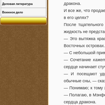
дракона.
Деловая литература
И все же, что прода
Военное дело
в его целях?
После тщательного
жидкость не предста
— Это вытяжка крас
Восточных островах.
— С небольшой прим
— Сочетание
каже
сердце начинает сту
— И посещают уди
обычные сны, — ска
— Понимаю; к тому ж
— Полагаю, в Мэнфо
сердца дракона.