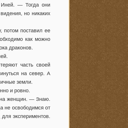
 Иней. — Тогда они
 видения, но никаких
, потом поставил ее
еобходимо как можно
ока драконов.
ей.
теряют часть своей
инуться на север. А
ничные земли.
нно и ровно.
е на женщин. — Знаю.
да не освободимся от
 для экспериментов.