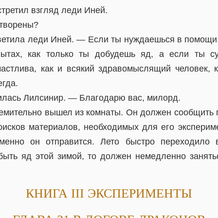
стретил взгляд леди Иней.
етворены?
етила леди Иней. — Если ты нуждаешься в помощи,
пытах, как только ты добудешь яд, а если ты с
частлива, как и всякий здравомыслящий человек, 
егда.
илась Лилсинир. — Благодарю вас, милорд.
емительно вышел из комнаты. Он должен сообщить г
исков материалов, необходимых для его эксперим
именно он отправится. Лето быстро переходило 
быть яд этой зимой, то должен немедленно занять
КНИГА III ЭКСПЕРИМЕНТЫ