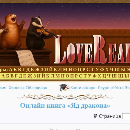
оры:
А
Б
В
Г
Д
Е
Ж
З
И
Й
К
Л
М
Н
О
П
Р
С
Т
У
Ф
Х
Ч
Ш
Ы
Э
:
А
Б
В
Г
Д
Е
Ж
З
И
Й
К
Л
М
Н
О
П
Р
С
Т
У
Ф
Х
Ц
Ч
Ш
Щ
Ы
рия: Хроники Обсидиана
Книги автора: Лоуренс Уотт-Эв
Онлайн книга «Яд дракона»
🔢 Страница