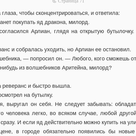
📃 Cтраница 71
 глаза, чтобы сконцентрироваться, и ответила:
танет покупать яд дракона, милорд.
огласился Арлиан, глядя на открытую бутылочку
анс и собралась уходить, но Арлиан ее остановил.
ебника, — попросил он. — Любого, кого сможешь от
-нибудь из волшебников Аритейна, милорд?
а реверанс и быстро вышла.
смотрел на бутылку.
я, выругал он себя. Не следует забывать: облада
го человека легко, во всяком случае, любой друго
 сразу. И если яд действительно можно купить на у
цене, в городе обязательно появились бы новые