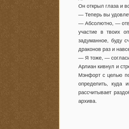
Он открыл глаза и в
— Теперь вы удовл
— Абсолютно, — отв
участие в твоих о
задуманное, буду с
драконов раз и навс
— Я тоже, — соглас
Арлиан кивнул и стр
Мэнфорт с целью по
определить, куда 
рассчитывает раздо
архива.