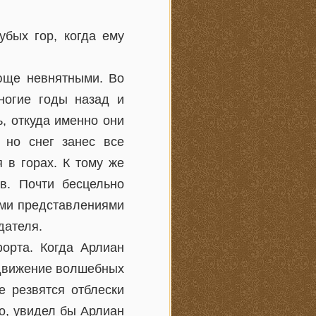
убых гор, когда ему
ающе невнятными. Во
ногие годы назад и
, откуда именно они
 но снег занес все
 в горах. К тому же
в. Почти бесцельно
ыми представлениями
дателя.
орта. Когда Арлиан
 движение волшебных
е резвятся отблески
о, увидел бы Арлиан