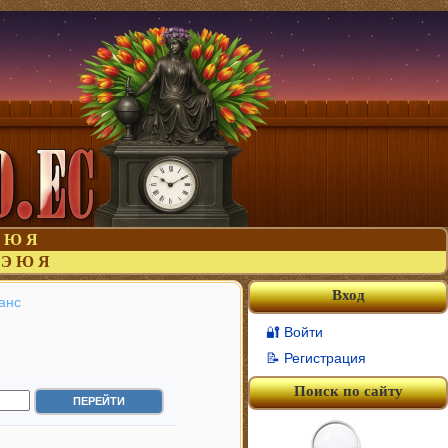
Ю
Я
Э
Ю
Я
Вход
анс
🔐 Войти
📝 Регистрация
Поиск по сайту