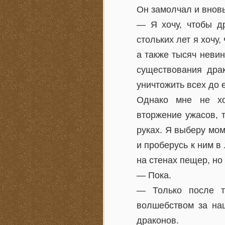
Он замолчал и вновь
— Я хочу, чтобы д
стольких лет я хочу,
а также тысяч невин
существования драк
уничтожить всех до
Однако мне не хо
вторжение ужасов, 
руках. Я выберу мом
и проберусь к ним в
на стенах пещер, но 
— Пока.
— Только после т
волшебством за наш
драконов.