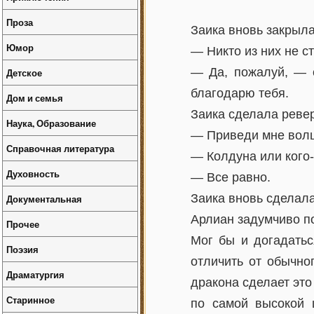
Проза
Заика вновь закрыла
Юмор
— Никто из них не с
— Да, пожалуй, — с
Детское
благодарю тебя.
Дом и семья
Заика сделала ревер
Наука, Образование
— Приведи мне волш
Справочная литература
— Колдуна или кого
Духовность
— Все равно.
Заика вновь сделал
Документальная
Арлиан задумчиво по
Прочее
Мог бы и догадатьс
Поэзия
отличить от обычно
Драматургия
дракона сделает это
Старинное
по самой высокой 