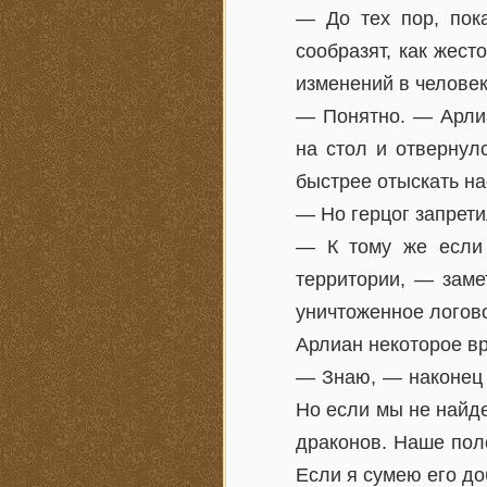
— До тех пор, пок
сообразят, как жест
изменений в человек
— Понятно. — Арлиа
на стол и отвернул
быстрее отыскать на
— Но герцог запрети
— К тому же если 
территории, — заме
уничтоженное логово
Арлиан некоторое в
— Знаю, — наконец с
Но если мы не найде
драконов. Наше пол
Если я сумею его д