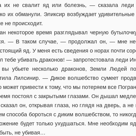
а их не свалит яд или болезнь, — сказала леди
око их обманули. Эликсир возбуждает удивительные
е не происходит.
н некоторое время разглядывал черную бутылочку
ся. — В таком случае, — продолжал он, — мне н
стоящий яд. У меня есть сведения о норах почти сор
л тебе убивать драконов! — запротестовала леди Ин
вы убьете несколько драконов, Земли Людей по
тила Лилсинир. — Дикое волшебство сумеет продв
 может привести к тому, что мы потеряем все Погра
ремя постоял с закрытыми глазами. Он дышал медле
казал он, открывая глаза, но глядя на дверь, а н
м способа бороться с диким волшебством, то никог
ожение будет только ухудшаться. Мне необходим яд
обыть, не убивая…