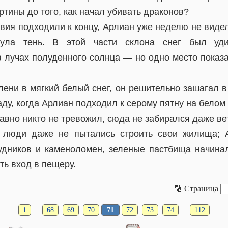
ртины до того, как начал убивать драконов?
ия подходили к концу, Арлиан уже неделю не видел
нула тень. В этой части склона снег был уд
в лучах полуденного солнца — но одно место показа
ени в мягкий белый снег, он решительно зашагал в
аду, когда Арлиан подходил к серому пятну на белом
авно никто не тревожил, сюда не забирался даже ве
х люди даже не пытались строить свои жилища; 
дников и каменоломен, зеленые пастбища начина
ть вход в пещеру.
🔢 Страница
1
…
68
69
70
71
72
73
74
…
112