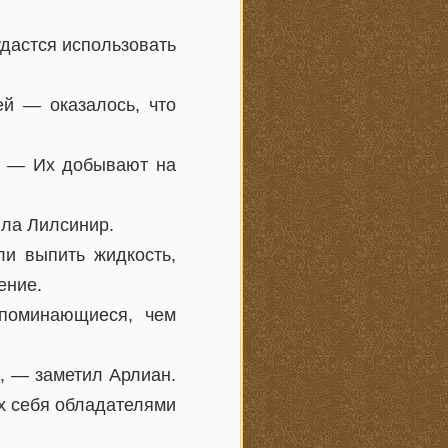
удастся использовать
й — оказалось, что
й. — Их добывают на
ила Лилсинир.
и выпить жидкость,
ение.
поминающиеся, чем
и, — заметил Арлиан.
х себя обладателями