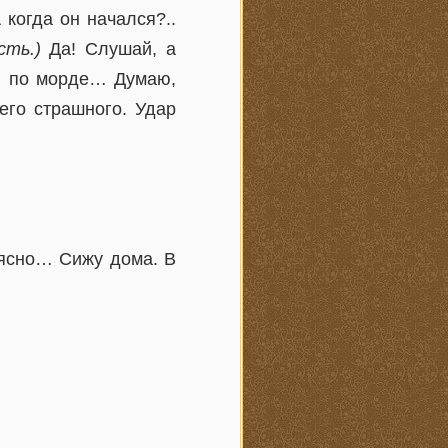
когда он начался?..
ть.)
Да! Слушай, а
а, по морде… Думаю,
его страшного. Удар
 ясно… Сижу дома. В