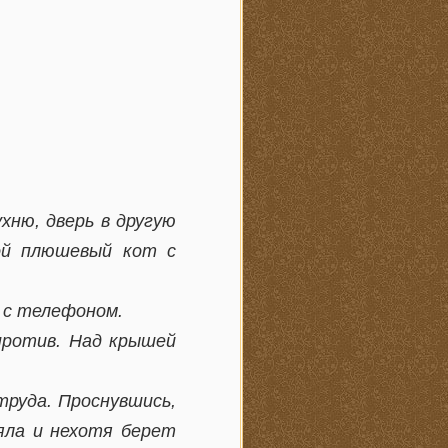
хню, дверь в другую
шой плюшевый кот с
к с телефоном.
против. Над крышей
труда. Проснувшись,
еяла и нехотя берет