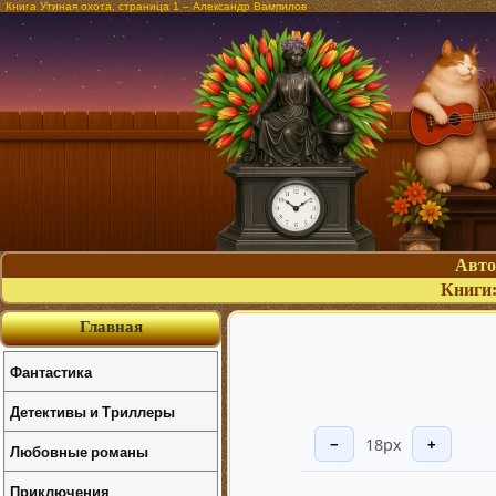
Книга Утиная охота, страница 1 – Александр Вампилов
Авт
Книги
Главная
Фантастика
Детективы и Триллеры
18px
−
+
Любовные романы
Приключения