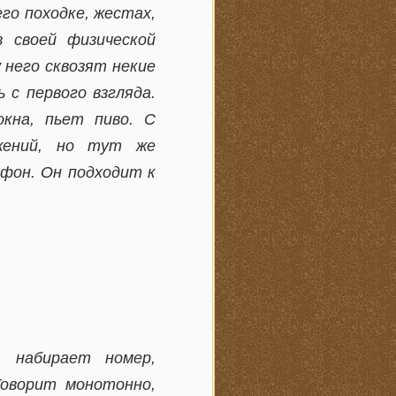
его походке, жестах,
 своей физической
у него сквозят некие
 с первого взгляда.
кна, пьет пиво. С
ижений, но тут же
фон. Он подходит к
, набирает номер,
Говорит монотонно,