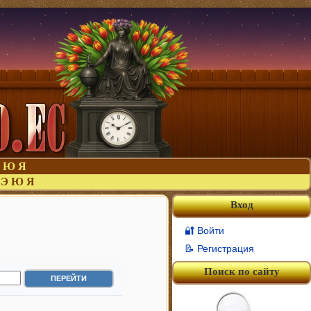
Ю
Я
Э
Ю
Я
Вход
🔐 Войти
📝 Регистрация
Поиск по сайту