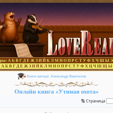
оры:
А
Б
В
Г
Д
Е
Ж
З
И
Й
К
Л
М
Н
О
П
Р
С
Т
У
Ф
Х
Ч
Ш
Ы
Э
:
А
Б
В
Г
Д
Е
Ж
З
И
Й
К
Л
М
Н
О
П
Р
С
Т
У
Ф
Х
Ц
Ч
Ш
Щ
Ы
Книги автора: Александр Вампилов
Онлайн книга «Утиная охота»
🔢 Страница