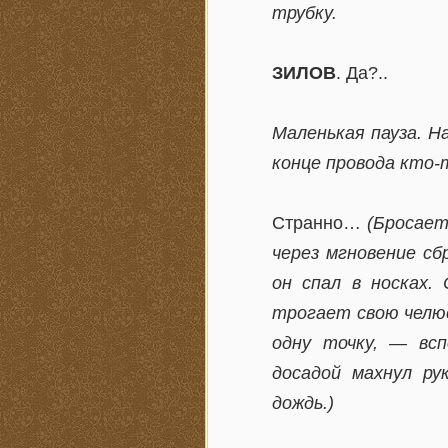
трубку.
ЗИЛОВ
. Да?..
Маленькая пауза. Н
конце провода кто-
Странно…
(Бросает
через мгновение сб
он спал в носках.
трогает свою челюс
одну точку, — вс
досадой махнул ру
дождь.)