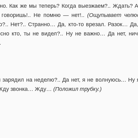
о. Как же мы теперь? Когда выезжаем?.. Ждать? А 
говоришь!.. Не помню — нет!..
(Ощупывает челюс
о?.. Нет?.. Странно… Да, кто-то врезал. Разок… Д
есно кто, ты не видел?.. Ну не важно… Да нет, нич
…
он зарядил на неделю?.. Да нет, я не волнуюсь… Ну
. Жду звонка… Жду…
(Положил трубку.)