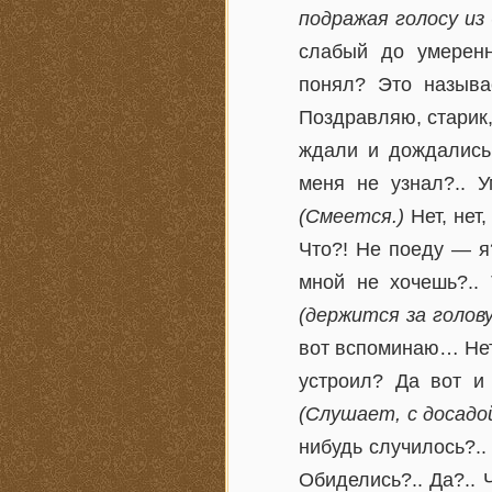
подражая голосу из
слабый до умеренн
понял? Это называ
Поздравляю, старик,
ждали и дождались
меня не узнал?.. 
(Смеется.)
Нет, нет
Что?! Не поеду — я?
мной не хочешь?..
(держится за голову
вот вспоминаю… Нет
устроил? Да вот и
(Слушает, с досадой
нибудь случилось?.
Обиделись?.. Да?.. 