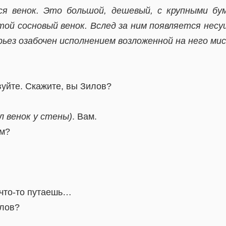
ся венок. Это большой, дешевый, с крупными б
той сосновый венок. Вслед за ним появляется несу
рьез озабочен исполнением возложенной на него мис
вуйте. Скажите, вы Зилов?
л венок у стены)
. Вам.
ем?
 что-то путаешь…
илов?