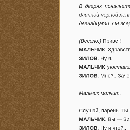
В дверях появляет
длинной черной лен
двенадцати. Он все
(Весело.)
Привет!
МАЛЬЧИК
. Здравст
ЗИЛОВ
. Ну я.
МАЛЬЧИК
(постави
ЗИЛОВ
. Мне?.. Зач
Мальчик молчит.
Слушай, парень. Ты
МАЛЬЧИК
. Вы — З
ЗИЛОВ
. Ну и что?..