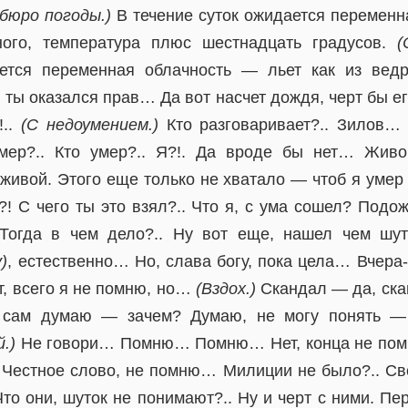
 бюро погоды.)
В течение суток ожидается переменна
ого, температура плюс шестнадцать градусов.
(
ется переменная облачность — льет как из ве
 ты оказался прав… Да вот насчет дождя, черт бы е
!..
(С недоумением.)
Кто разговаривает?.. Зилов… 
Умер?.. Кто умер?.. Я?!. Да вроде бы нет… Жив
, живой. Этого еще только не хватало — чтоб я умер
! С чего ты это взял?.. Что я, с ума сошел? Подож
 Тогда в чем дело?.. Ну вот еще, нашел чем шут
)
, естественно… Но, слава богу, пока цела… Вчера
, всего я не помню, но…
(Вздох.)
Скандал — да, ск
 сам думаю — зачем? Думаю, не могу понять — ч
.)
Не говори… Помню… Помню… Нет, конца не помню
. Честное слово, не помню… Милиции не было?.. Св
Что они, шуток не понимают?.. Ну и черт с ними. Пер