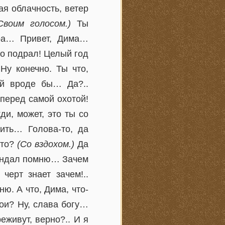
я облачность, ветер
Своим голосом.)
Ты
дра… Привет, Дима…
го подрал! Целый год
Ну конечно. Ты что,
ой вроде бы… Да?..
 перед самой охотой!
ди, может, это ты со
ить… Голова-то, да
-то?
(Со вздохом.)
Да
андал помню… Зачем
ерт знает зачем!..
. А что, Дима, что-
ои? Ну, слава богу…
еживут, верно?.. И я