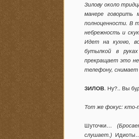
Зилову около тридца
манере говорить 
полноценности. В то
небрежность и скук
Идет на кухню, в
бутылкой в руках
прекращает это не
телефону, снимает 
ЗИЛОВ
. Ну?.. Вы бу
Тот же фокус: кто-
Шуточки…
(Броса
слушает.)
Идиот