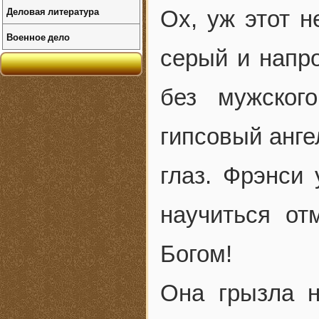
Деловая литература
Ох, уж этот н
Военное дело
серый и напр
без мужског
гипсовый анге
глаз. Фрэнси 
научиться от
Богом!
Она грызла н