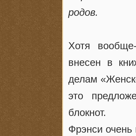
родов.
Хотя вообще
внесен в кни
делам «Женско
это предлож
блокнот.
Фрэнси очень 