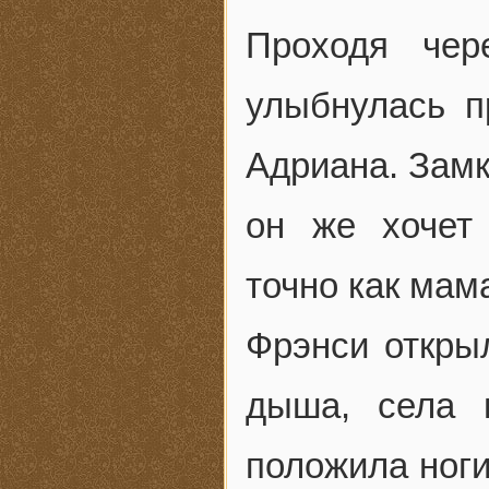
Проходя чер
улыбнулась п
Адриана. Замк
он же хочет 
точно как мам
Фрэнси откры
дыша, села 
положила ноги