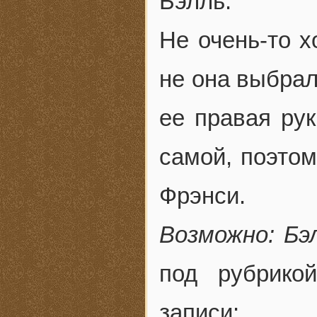
Бэлль.
Не очень-то х
не она выбрал
ее правая рук
самой, поэтом
Фрэнси.
Возможно: Бэ
под рубрик
записи: