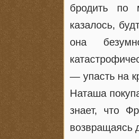
бродить по 
казалось, буд
она безум
катастрофичес
— упасть на к
Наташа покупа
знает, что Ф
возвращаясь д