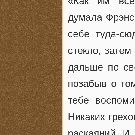
«Как им все
думала Фрэнс
себе туда-сю
стекло, затем
дальше по св
позабыв о том
тебе воспоми
Никаких грехо
раскаяний. И 