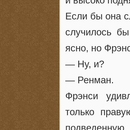
и высоко подн
Если бы она с
случилось бы
ясно, но Фрэн
— Ну, и?
— Ренман.
Фрэнси удив
только праву
подведенную.