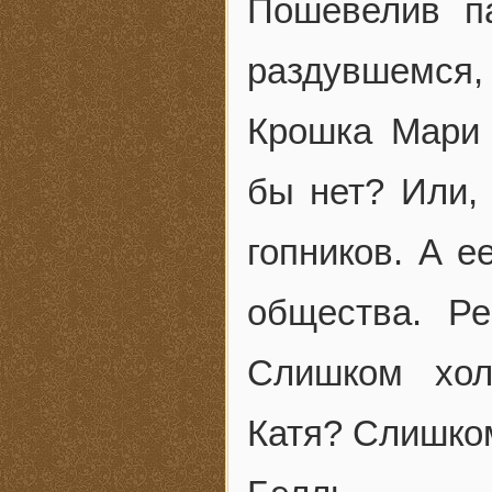
Пошевелив п
раздувшемся, 
Крошка Мари 
бы нет? Или, 
гопников. А е
общества. Р
Слишком хол
Катя? Слишко