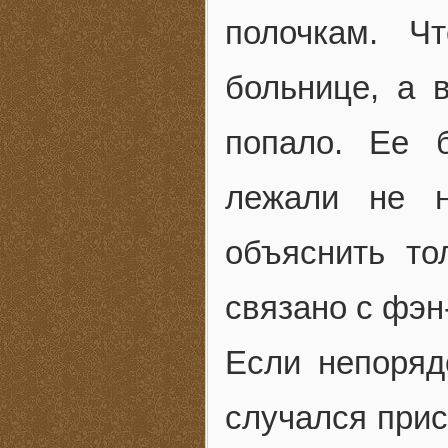
полочкам. Ч
больнице, а 
попало. Ее 
лежали не 
объяснить то
связано с фэн
Если непоряд
случался прис