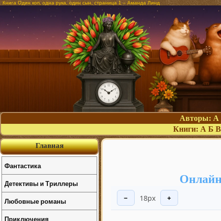
Книга Один коп, одна рука, один сын, страница 1 – Аманда Линд
Авторы:
А
Книги:
А
Б
В
Главная
Фантастика
Онлайн 
Детективы и Триллеры
18px
−
+
Любовные романы
Приключения