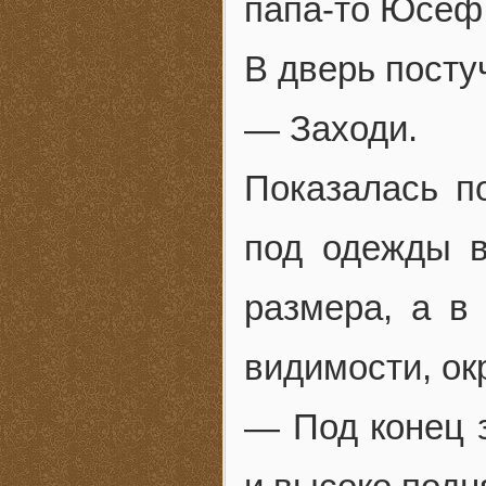
папа-то Юсеф,
В дверь посту
— Заходи.
Показалась п
под одежды 
размера, а в
видимости, ок
— Под конец 