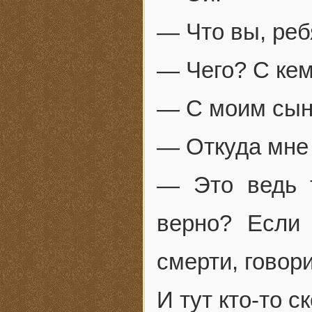
— Что вы, реб
— Чего? С кем
— С моим сыно
— Откуда мне
— Это ведь 
верно? Если
смерти, говори
И тут кто-то с