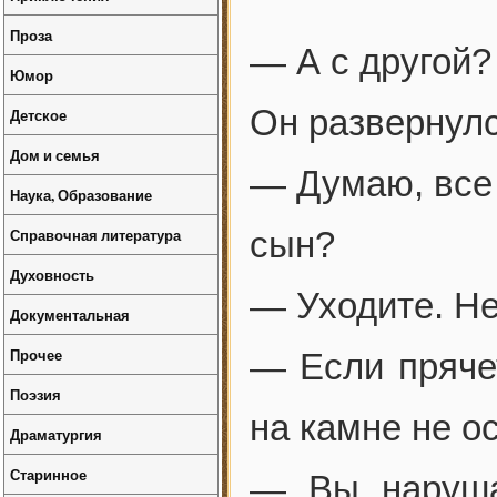
Проза
— А с другой?
Юмор
Он развернулс
Детское
Дом и семья
— Думаю, все 
Наука, Образование
Справочная литература
сын?
Духовность
— Уходите. Н
Документальная
Прочее
— Если прячет
Поэзия
на камне не о
Драматургия
Старинное
— Вы нарушае