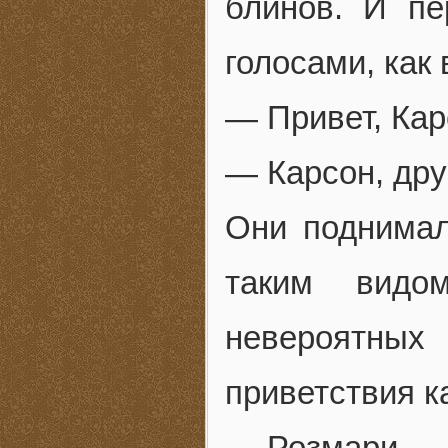
блинов. И пе
голосами, как 
— Привет, Кар
— Карсон, дру
Они поднимал
таким видо
невероятных
приветствия к
— Розмари… —