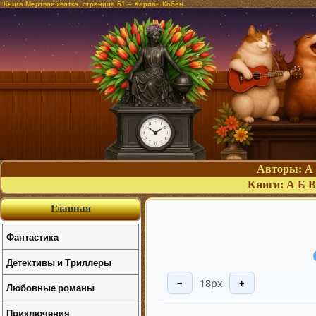
Книга Мертвая хватка, страница 61 – Харлан Кобен
Авторы:
А
Книги:
А
Б
В
Главная
Фантастика
Детективы и Триллеры
18px
−
+
Любовные романы
Приключения