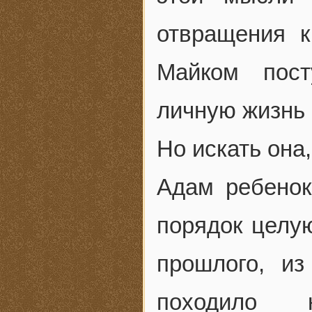
отвращения к
Майком пост
личную жизнь 
Но искать она,
Адам ребенок
порядок целую
прошлого, и
походило н