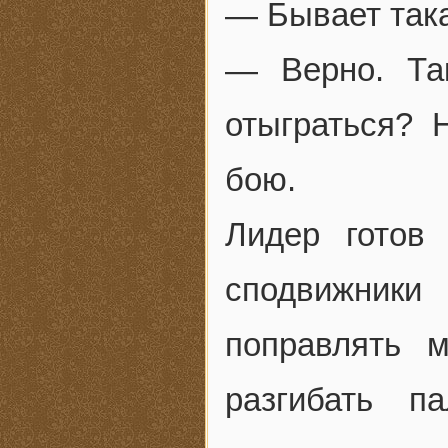
— Бывает така
— Верно. Так
отыграться? 
бою.
Лидер готов
сподвижники
поправлять м
разгибать п