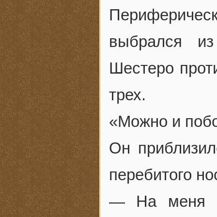
Периферичес
выбрался и
Шестеро проти
трех.
«Можно и поб
Он приблизилс
перебитого но
— На меня с