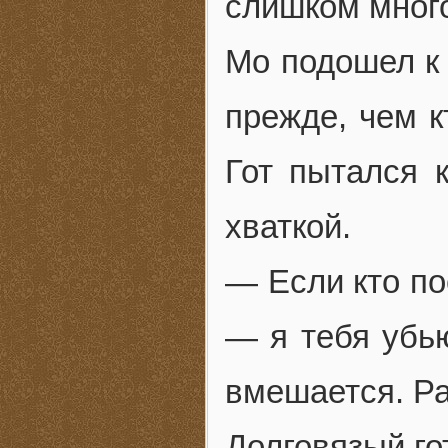
слишком много
Мо подошел к 
прежде, чем к
Гот пытался 
хваткой.
— Если кто по
— я тебя убью
вмешается. Ра
Долговязый го