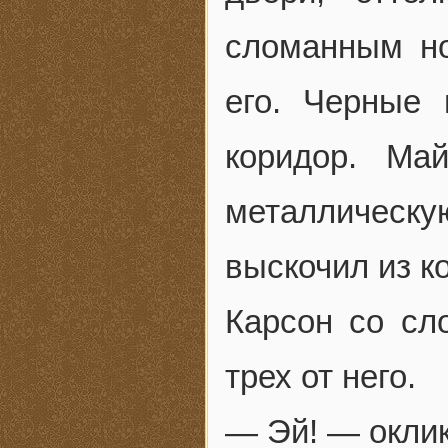
сломанным н
его. Черные 
коридор. Ма
металлическу
выскочил из к
Карсон со сл
трех от него.
— Эй! — оклик