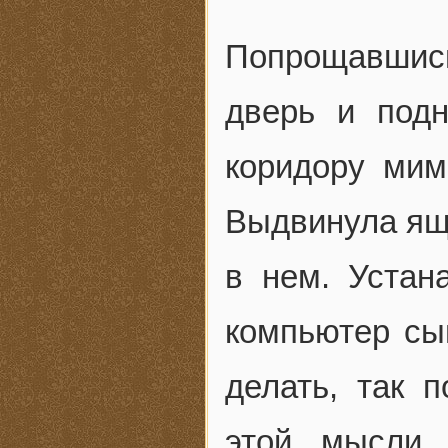
Попрощавшись
дверь и подн
коридору ми
Выдвинула ящи
в нем. Устан
компьютер сын
делать, так 
этой мысли 