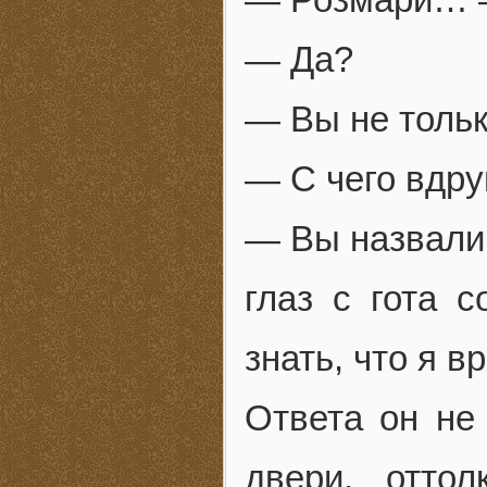
— Да?
— Вы не тольк
— С чего вдру
— Вы назвали 
глаз с гота 
знать, что я вр
Ответа он не
двери, оттол