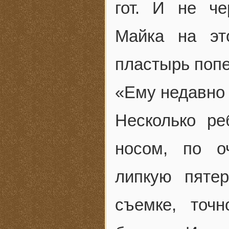
гот. И не ч
Майка на эт
пластырь попе
«Ему недавно
Несколько р
носом, по о
липкую пяте
съемке, точ