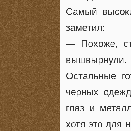
Самый высок
заметил:
— Похоже, ст
вышвырнули.
Остальные го
черных одежд
глаз и метал
хотя это для 