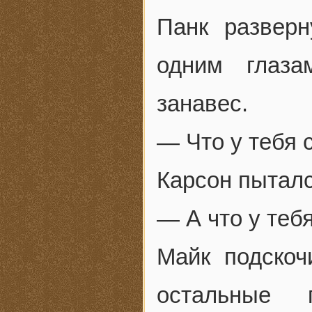
Панк развер
одним глаза
занавес.
— Что у тебя 
Карсон пытал
— А что у теб
Майк подскоч
остальные 