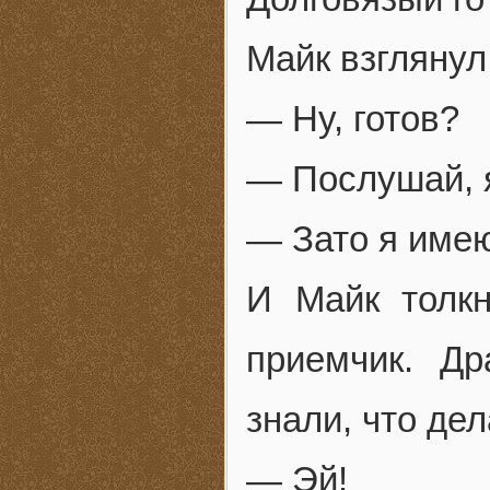
Майк взглянул
— Ну, готов?
— Послушай, я
— Зато я имею
И Майк толк
приемчик. Д
знали, что де
— Эй!