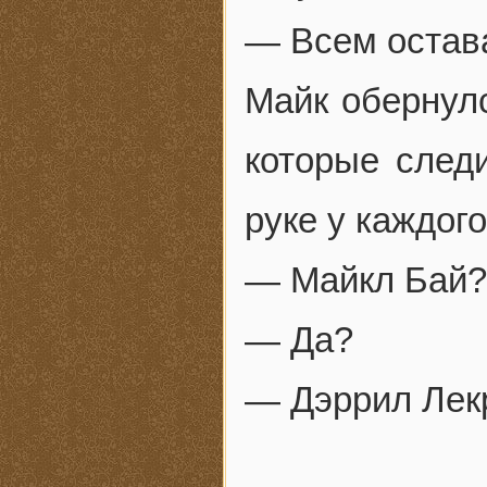
— Всем остава
Майк обернул
которые след
руке у каждого
— Майкл Бай? 
— Да?
— Дэррил Лекр