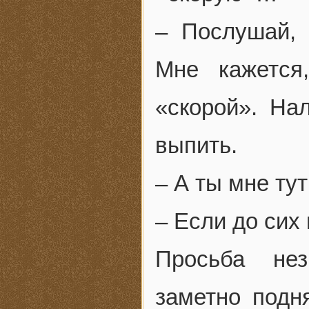
– Послушай, 
Мне кажется
«скорой». На
выпить.
– А ты мне ту
– Если до сих 
Просьба не
заметно подн