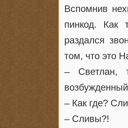
Вспомнив нех
пинкод. Как 
раздался зво
том, что это Н
– Светлан, 
возбужденный 
– Как где? Сл
– Сливы?!