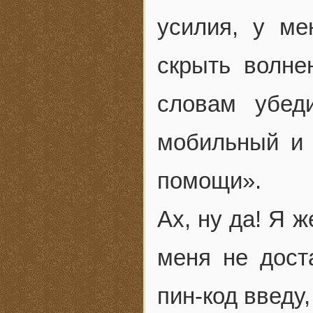
усилия, у ме
скрыть волне
словам убед
мобильный и 
помощи».
Ax, ну да! Я 
меня не дост
пин-код введу,