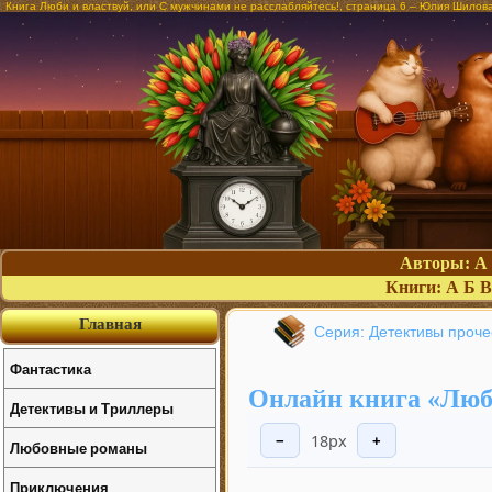
Книга Люби и властвуй, или С мужчинами не расслабляйтесь!, страница 6 – Юлия Шилов
Авторы:
А
Книги:
А
Б
В
Главная
Серия: Детективы проч
Фантастика
Онлайн книга «Люби
Детективы и Триллеры
18px
−
+
Любовные романы
Приключения