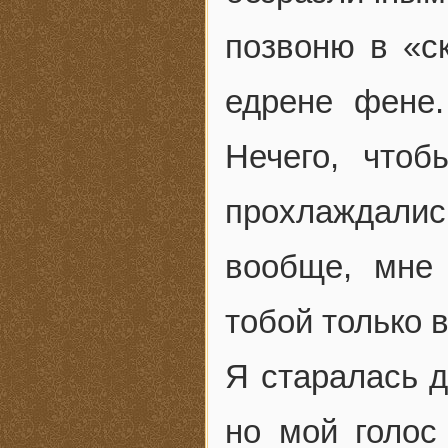
позвоню в «ск
едрене фене.
Нечего, что
прохлаждались
вообще, мне
тобой только 
Я старалась д
но мой голос