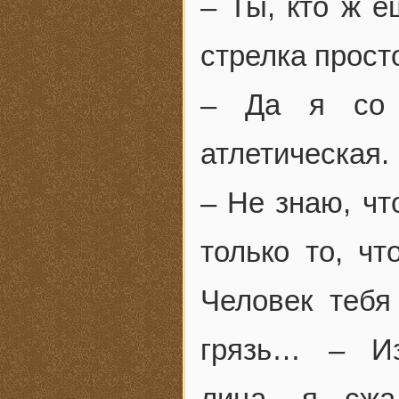
– Ты, кто ж е
стрелка прост
– Да я со 
атлетическая.
– Не знаю, чт
только то, ч
Человек тебя
грязь… – Из
лица, я сжа