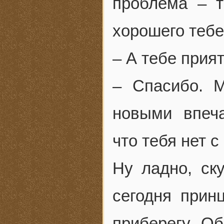
проблема – т
хорошего тебе
– А тебе прия
– Спасибо. 
новыми впеча
что тебя нет с
Ну ладно, ск
сегодня прин
приберегу. О