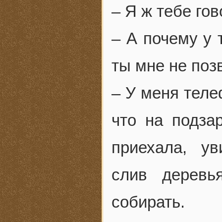
– Я ж тебе го
– А почему у
ты мне не поз
– У меня теле
что на подзар
приехала, у
слив деревь
собирать.