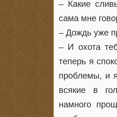
– Какие слив
сама мне гово
– Дождь уже п
– И охота те
теперь я спок
проблемы, и я
всякие в го
намного прощ