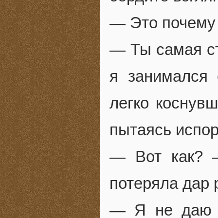
— Это почему
— Ты самая ст
я занимался 
легко коснувш
пытаясь испор
— Вот как? 
потеряла дар 
— Я не даю 