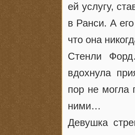
ей услугу, ст
в Ранси. А ег
что она никог
Стенли Форд
вдохнула при
пор не могла 
ними…
Девушка стре