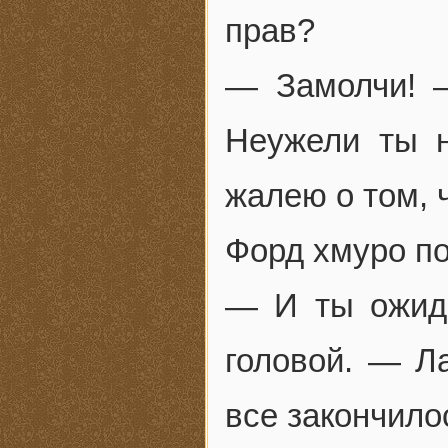
прав?
— Замолчи! —
Неужели ты н
жалею о том, 
Форд хмуро по
— И ты ожид
головой. — Ла
все закончило