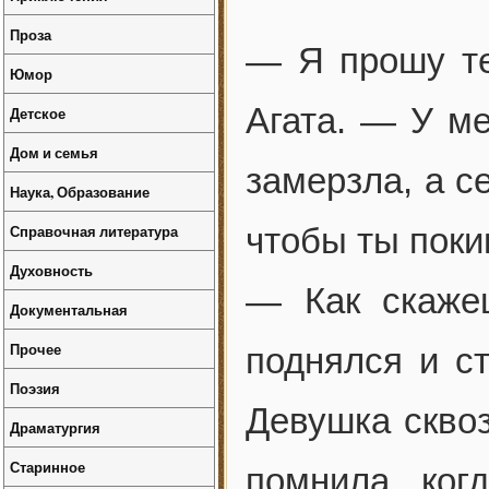
Проза
— Я прошу те
Юмор
Агата. — У ме
Детское
Дом и семья
замерзла, а с
Наука, Образование
Справочная литература
чтобы ты поки
Духовность
— Как скаже
Документальная
Прочее
поднялся и с
Поэзия
Девушка сквоз
Драматургия
Старинное
помнила, ког