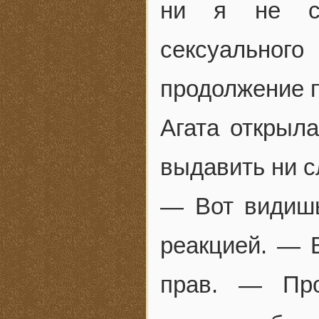
ни я не см
сексуально
продолжение п
Агата открыла
выдавить ни с
— Вот видишь
реакцией. — 
прав. — Про