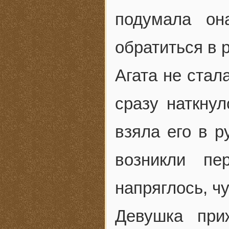
подумала о
обратиться в 
Агата не стал
сразу наткну
взяла его в р
возникли пе
напряглось, ч
Девушка при