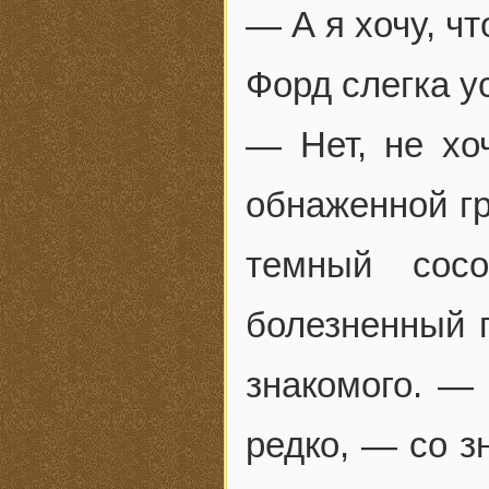
— А я хочу, ч
Форд слегка у
— Нет, не хо
обнаженной гр
темный сос
болезненный 
знакомого. — 
редко, — со з