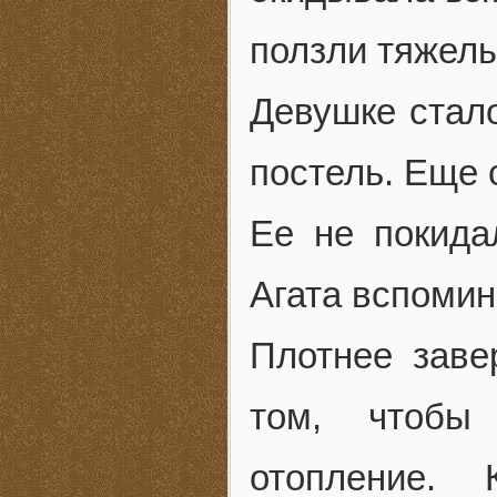
ползли тяжелы
Девушке стало
постель. Еще 
Ее не покида
Агата вспоми
Плотнее заве
том, чтобы
отопление. 