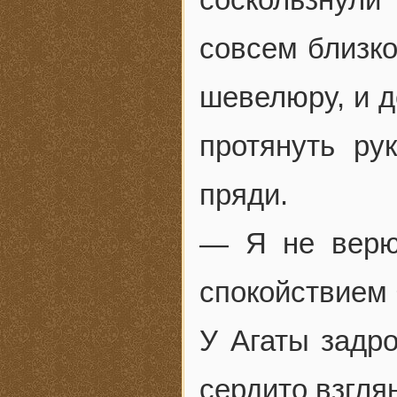
совсем близко
шевелюру, и д
протянуть ру
пряди.
— Я не верю
спокойствием 
У Агаты задро
сердито взгля