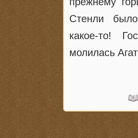
прежнему гор
Стенли было
какое-то! Г
молилась Агат