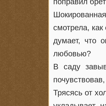
поправил брет
Шокированна
смотрела, как
думает, что 
любовью?
В саду завыв
почувствовав,
Трясясь от хо
укладывает н