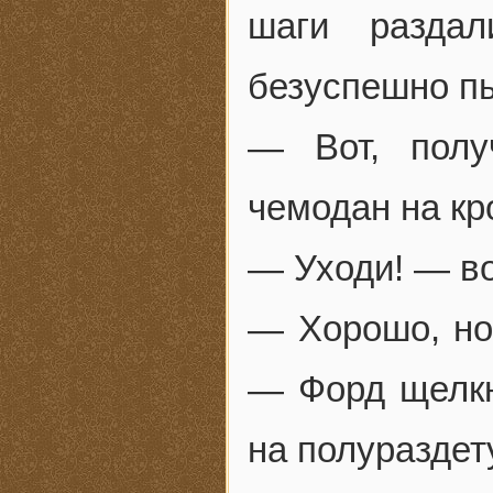
шаги раздал
безуспешно пы
— Вот, полу
чемодан на кр
— Уходи! — во
— Хорошо, но
— Форд щелкн
на полураздет