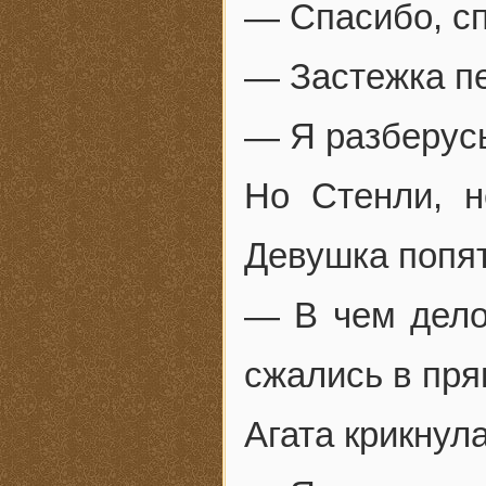
— Спасибо, с
— Застежка пе
— Я разберус
Но Стенли, н
Девушка попя
— В чем дело
сжались в пр
Агата крикнула