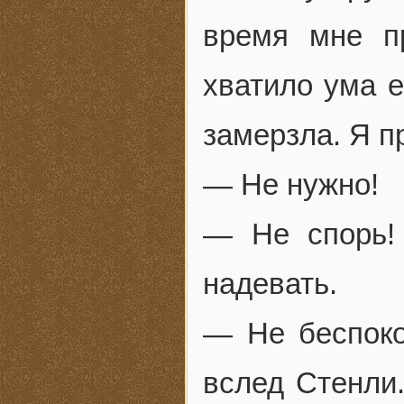
время мне п
хватило ума 
замерзла. Я п
— Не нужно!
— Не спорь! 
надевать.
— Не беспок
вслед Стенли