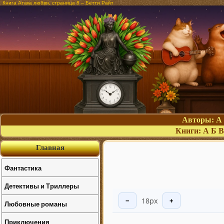
Книга Атака любви, страница 8 – Бетти Райт
Авторы:
А
Книги:
А
Б
В
Главная
Фантастика
Детективы и Триллеры
18px
−
+
Любовные романы
Приключения