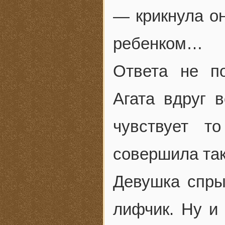
— крикнула он
ребенком…
Ответа не п
Агата вдруг 
чувствует т
совершила та
Девушка спрыг
лифчик. Ну и