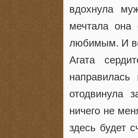
вдохнула муж
мечтала она 
любимым. И во
Агата серди
направилась 
отодвинула 
ничего не мен
здесь будет с