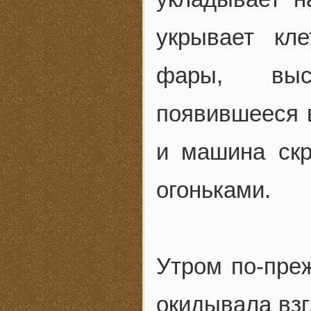
укрывает кл
фары, высв
появившееся в
и машина скр
огоньками.
Утром по-преж
окидывала взг