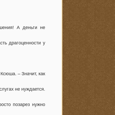
шения! А деньги не
сть драгоценности у
Ксюша. – Значит, как
слугах не нуждается.
росто позарез нужно