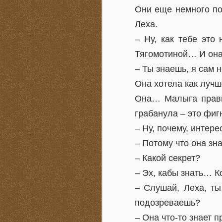
Они еще немного по
Леха.
– Ну, как тебе это
Тягомотиной… И она
– Ты знаешь, я сам 
Она хотела как лучш
Она… Малыга правил
грабанула – это фигн
– Ну, почему, интере
– Потому что она зна
– Какой секрет?
– Эх, кабы знать… К
– Слушай, Леха, ты
подозреваешь?
– Она что-то знает п