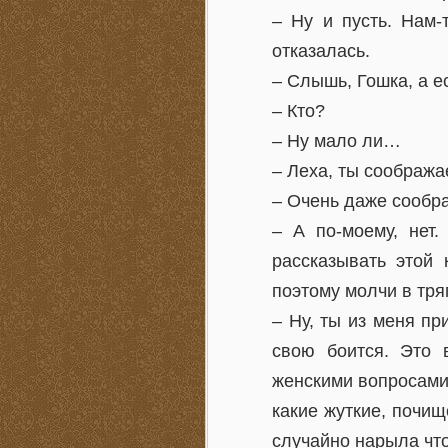
– Ну и пусть. Нам-
отказалась.
– Слышь, Гошка, а е
– Кто?
– Ну мало ли…
– Леха, ты сообража
– Очень даже сообр
– А по-моему, нет.
рассказывать этой 
поэтому молчи в тряп
– Ну, ты из меня пр
свою боится. Это 
женскими вопросами.
какие жуткие, почищ
случайно нарыла что