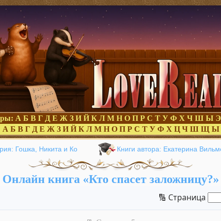
оры:
А
Б
В
Г
Д
Е
Ж
З
И
Й
К
Л
М
Н
О
П
Р
С
Т
У
Ф
Х
Ч
Ш
Ы
Э
:
А
Б
В
Г
Д
Е
Ж
З
И
Й
К
Л
М
Н
О
П
Р
С
Т
У
Ф
Х
Ц
Ч
Ш
Щ
Ы
рия: Гошка, Никита и Ко
Книги автора: Екатерина Вильм
Онлайн книга «Кто спасет заложницу?»
🔢 Страница