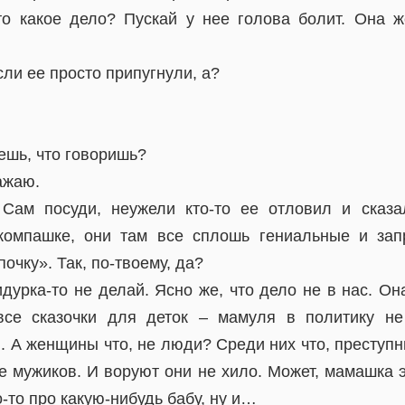
то какое дело? Пускай у нее голова болит. Она
сли ее просто припугнули, а?
ешь, что говоришь?
ажаю.
 Сам посуди, неужели кто-то ее отловил и сказ
компашке, они там все сплошь гениальные и зап
очку». Так, по-твоему, да?
идурка-то не делай. Ясно же, что дело не в нас. Он
все сказочки для деток – мамуля в политику не 
 А женщины что, не люди? Среди них что, преступн
е мужиков. И воруют они не хило. Может, мамашка 
-то про какую-нибудь бабу, ну и…