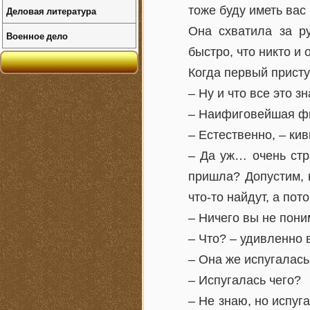
тоже буду иметь вас 
Деловая литература
Она схватила за р
Военное дело
быстро, что никто и 
Когда первый присту
– Ну и что все это з
– Наифиговейшая фиг
– Естественно, – ки
– Да уж… очень стр
пришла? Допустим, 
что-то найдут, а пот
– Ничего вы не пони
– Что? – удивленно 
– Она же испугалась
– Испугалась чего?
– Не знаю, но испуг