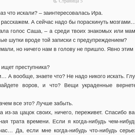
📃 Cтраница 5
аз что искали? – заинтересовалась Ира.
 расскажем. А сейчас надо бы пораскинуть мозгами
ала голос Саша, – а среди твоих знакомых или мам
пые шутки вроде той записки с предупреждением?
мали, но ничего нам в голову не пришло. Явно этим 
 ищет преступника?
и… А вообще, знаете что? Не надо никого искать. Глу
найдете воров, и что? Вещи украденные верне
зачем все это? Лучше забыть.
а из-за цацок своих, ничего, переживет. Спасибо ва
ная трата времени. Если я когда-нибудь чем-нибуд
час… Да, если мне когда-нибудь что-нибудь серье