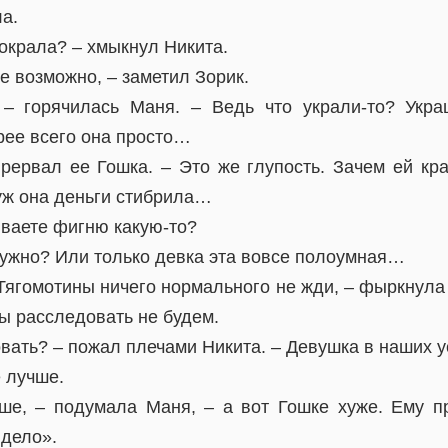
ла.
окрала? – хмыкнул Никита.
же возможно, – заметил Зорик.
 – горячилась Маня. – Ведь что украли-то? Укра
орее всего она просто…
прервал ее Гошка. – Это же глупость. Зачем ей кра
уж она деньги стибрила…
ываете фигню какую-то?
нужно? Или только девка эта вовсе полоумная…
 Тягомотины ничего нормального не жди, – фыркнула 
ы расследовать не будем.
овать? – пожал плечами Никита. – Девушка в наших у
е лучше.
чше, – подумала Маня, – а вот Гошке хуже. Ему п
 дело».