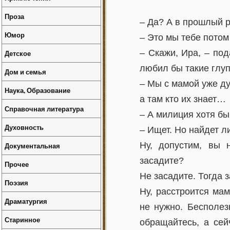
Проза
– Да? А в прошлый р
Юмор
– Это мы тебе потом
– Скажи, Ира, – под
Детское
любил бы такие глу
Дом и семья
– Мы с мамой уже ду
Наука, Образование
а там кто их знает…
Справочная литература
– А милиция хотя бы
Духовность
– Ищет. Но найдет л
Ну, допустим, вы 
Документальная
засадите?
Прочее
Не засадите. Тогда 
Поэзия
Ну, расстроится мам
Драматургия
не нужно. Бесполез
Старинное
обращайтесь, а сей