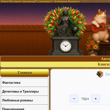
Книга Кто спасет заложницу?, страница 5 – Екатерина Вильмонт
Авт
Книги
Главная
Се
Фантастика
Детективы и Триллеры
18px
−
+
Любовные романы
Приключения