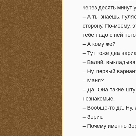
через десять минут у
– А ты знаешь, Гуля
сторону. По-моему, э
тебе надо с ней пого
– А кому же?
– Тут тоже два вариа
– Валяй, выкладыва
– Ну, первый вариан
– Маня?
– Да. Она такие шту
незнакомые.
– Вообще-то да. Ну,
– Зорик.
– Почему именно Зо