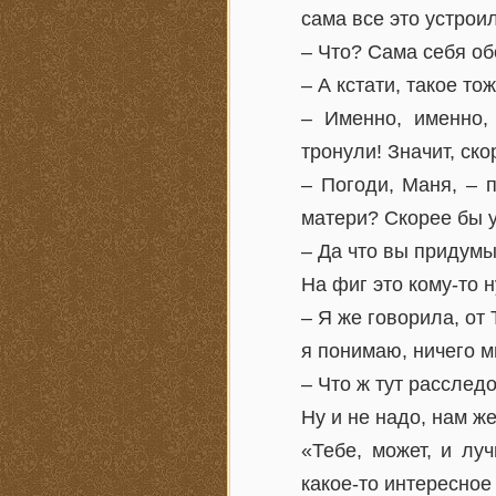
сама все это устрои
– Что? Сама себя об
– А кстати, такое то
– Именно, именно,
тронули! Значит, ск
– Погоди, Маня, – 
матери? Скорее бы 
– Да что вы придум
На фиг это кому-то 
– Я же говорила, от
я понимаю, ничего м
– Что ж тут расслед
Ну и не надо, нам ж
«Тебе, может, и лу
какое-то интересное