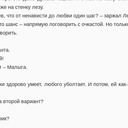
же на стенку лезу.
ев, что от ненависти до любви один шаг? – заржал Ле
то шанс – напрямую поговорить с очкастой. Но тольк
ворить.
нта.
й!
т – Малыга.
ки здорово умеет, любого уболтает. И потом, ей как
 а второй вариант?
рик?