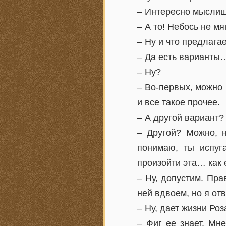
– Интересно мыслиш
– А то! Небось не м
– Ну и что предлага
– Да есть варианты
– Ну?
– Во-первых, можно п
и все такое прочее.
– А другой вариант?
– Другой? Можно, н
понимаю, ты испуга
произойти эта… как 
– Ну, допустим. Пра
ней вдвоем, но я от
– Ну, дает жизни Роз
– Фиг ее знает. Мн