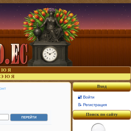
Ю
Я
Э
Ю
Я
Вход
онт
🔐 Войти
📝 Регистрация
Поиск по сайту