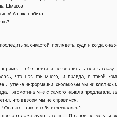
ь, Шмаков.
якиной башка набита.
ешь?
…
оследить за очкастой, поглядеть, куда и когда она хо
апример, тебе пойти и поговорить с ней с глазу 
лась, что нас так много, и правда, в такой ко
ее… утечка информации, сколько бы мы ни клялись м
вда, Тягомотина мне с самого начала предлагала з
ветил, что вдвоем мы не справимся.
а! Она что, тоже в тебя втрескалась?
е про это даже думать тошно. Я с ней не могу спок