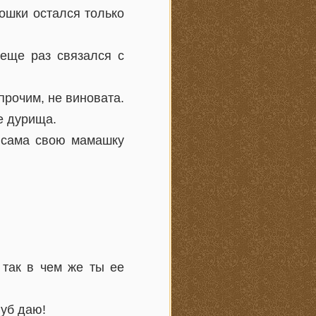
ошки остался только
 еще раз связался с
прочим, не виновата.
е дурища.
о сама свою мамашку
 так в чем же ты ее
Зуб даю!