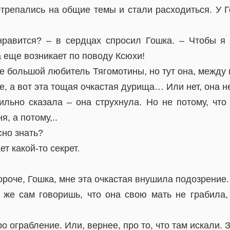
трепались на общие темы и стали расходиться. У Г
 нравится? – в сердцах спросил Гошка. – Чтобы я
 еще возникает по поводу Ксюхи!
не большой любитель Тягомотины, но тут она, между 
е, а вот эта тощая очкастая дурища… Или нет, она н
ьно сказала – она струхнула. Но не потому, чт
я, а потому,..
сно знать?
ет какой-то секрет.
ороче, Гошка, мне эта очкастая внушила подозрение.
 же сам говоришь, что она свою мать не грабила,
ро ограбление. Или, вернее, про то, что там искали. 