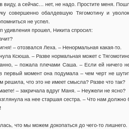
в виду, а сейчас… нет, не надо. Простите меня. Пошл
уку совершенно обалдевшую Тягомотину и уволок
опомниться не успел.
п удивления прошел, Никита спросил:
начит?
ня! – отозвался Леха. – Ненормальная какая-то.
внула Ксюша. – Разве нормальная может с Тягомотин
анно, – пожала плечами Саша. – Если ей ничего не
в первый момент она подумала – чем черт не шутит,
ом решила, что это не имеет смысла? Разве что так?
маете! – закричала вдруг Маня. – Неужели не ясно?
взглянула на нее старшая сестра. – Что нам должно 
!
алась, что мы можем докопаться до чего-то лишнего. 