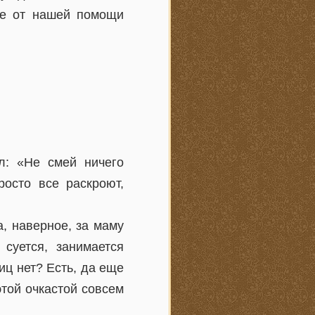
 же от нашей помощи
ал: «Не смей ничего
росто все раскроют,
а, наверное, за маму
суется, занимается
иц нет? Есть, да еще
этой очкастой совсем