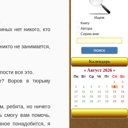
Ищем:
…
Книгу
иных нет никого, кто
Автора
Серию книг
никто не занимается,
Календарь
« Август 2026 »
пости все это.
Пн
Вт
Ср
Чт
Пт
Сб
Вс
те? Воров в тюрьму
1
2
3
4
5
6
7
8
9
10
11
12
13
14
15
16
17
18
19
20
21
22
23
24
25
26
27
28
29
30
м, ребята, но ничего
31
ь смогу вам помочь,
зное понадобится, я