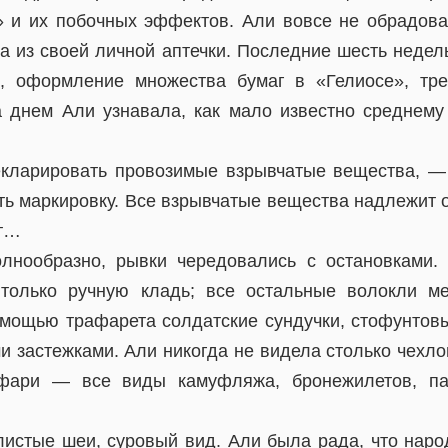
и их побочных эффектов. Али вовсе не обрадова
ва из своей личной аптечки. Последние шесть недел
, оформление множества бумаг в «Гелиосе», тр
а днем Али узнавала, как мало известно среднему
кларировать провозимые взрывчатые вещества, —
ть маркировку. Все взрывчатые вещества надлежит о
ет…
лнообразно, рывки чередовались с остановками.
 только ручную кладь; все остальные волокли ме
мощью трафарета солдатские сундучки, стофунто
 застежками. Али никогда не видела столько чехло
фари — все виды камуфляжа, бронежилетов, па
листые шеи, суровый вид. Али была рада, что народ