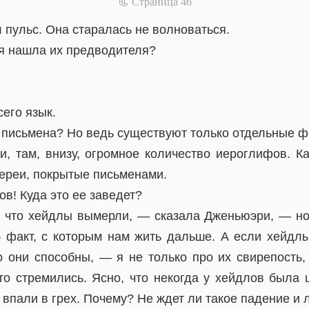
📃 Cтраница 46
 пульс. Она старалась не волноваться.
 я нашла их предводителя?
его язык.
письмена? Но ведь существуют только отдельные ф
, там, внизу, огромное количество иероглифов. 
ереи, покрытые письменами.
в! Куда это ее заведет?
 что хейдлы вымерли, — сказала Дженьюэри, — но
 факт, с которым нам жить дальше. А если хейдлы
о они способны, — я не только про их свирепость,
-то стремились. Ясно, что некогда у хейдлов была 
и впали в грех. Почему? Не ждет ли такое падение и