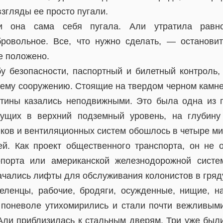
згляды ее просто пугали.
ти она сама себя пугала. Али утратила равнов
ровольное. Все, что нужно сделать, — остановит
е положено.
у безопасности, паспортный и билетный контроль,
му сооружению. Стоящие на твердом черном камне
атины казались неподвижными. Это была одна из
дущих в верхний подземный уровень, на глубину
ков и вентиляционных систем обошлось в четыре м
ей. Как проект общественного транспорта, он не о
опорта или американской железнодорожной систе
ачались лифты для обслуживания колонистов в гряд
еленцы, рабочие, бродяги, осужденные, нищие, н
 поневоле утихомирились и стали почти вежливым
 Али приблизилась к стальным дверям. Три уже были