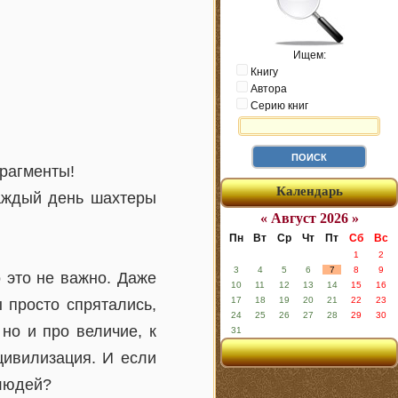
Ищем:
Книгу
Автора
Серию книг
рагменты!
Календарь
Каждый день шахтеры
« Август 2026 »
Пн
Вт
Ср
Чт
Пт
Сб
Вс
1
2
3
4
5
6
7
8
9
 это не важно. Даже
10
11
12
13
14
15
16
17
18
19
20
21
22
23
 просто спрятались,
24
25
26
27
28
29
30
 но и про величие, к
31
цивилизация. И если
 людей?