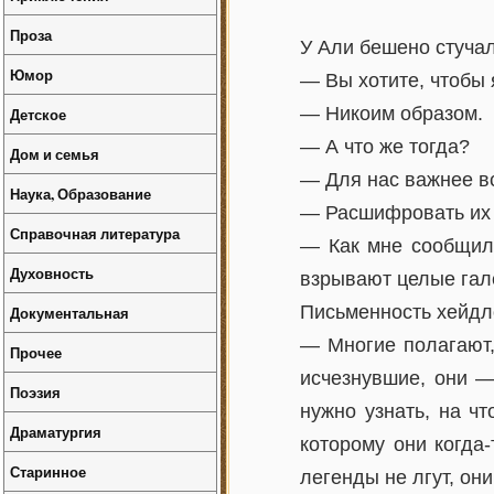
Проза
У Али бешено стучал
Юмор
— Вы хотите, чтобы
— Никоим образом.
Детское
— А что же тогда?
Дом и семья
— Для нас важнее вс
Наука, Образование
— Расшифровать их 
Справочная литература
— Как мне сообщили
Духовность
взрывают целые гал
Письменность хейдло
Документальная
— Многие полагают,
Прочее
исчезнувшие, они —
Поэзия
нужно узнать, на чт
Драматургия
которому они когда
Старинное
легенды не лгут, он