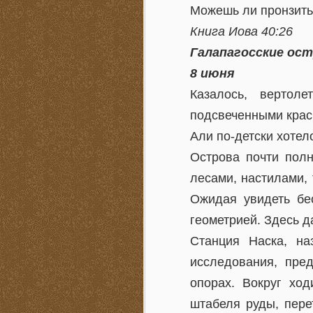
Можешь ли пронзить
Книга Иова 40:26
Галапагосские ос
8 июня
Казалось, вертол
подсвеченными красн
Али по-детски хотел
Острова почти пол
лесами, настилами,
Ожидая увидеть бе
геометрией. Здесь д
Станция Наска, на
исследования, пре
опорах. Вокруг хо
штабеля руды, пере