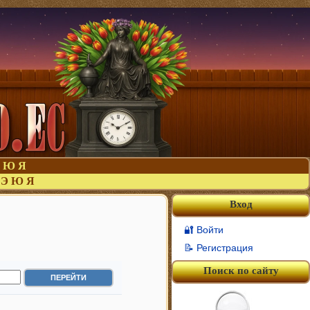
Ю
Я
Э
Ю
Я
Вход
🔐 Войти
📝 Регистрация
Поиск по сайту