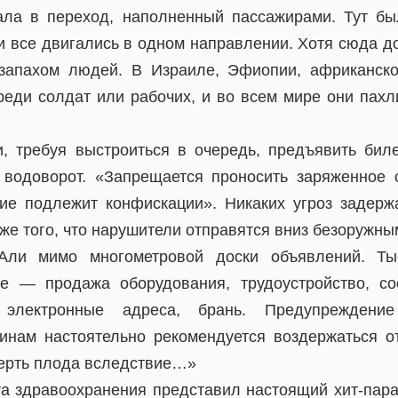
ла в переход, наполненный пассажирами. Тут бы
и все двигались в одном направлении. Хотя сюда до
 запахом людей. В Израиле, Эфиопии, африканск
реди солдат или рабочих, и во всем мире они пахл
, требуя выстроиться в очередь, предъявить бил
 водоворот. «Запрещается проносить заряженное 
ие подлежит конфискации». Никаких угроз задерж
уже того, что нарушители отправятся вниз безоружны
Али мимо многометровой доски объявлений. Ты
е — продажа оборудования, трудоустройство, с
 электронные адреса, брань. Предупреждение
ам настоятельно рекомендуется воздержаться от
ерть плода вследствие…»
а здравоохранения представил настоящий хит-пар