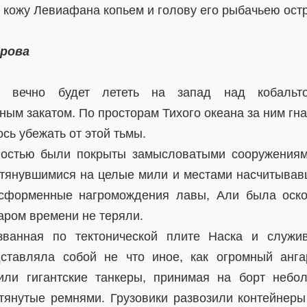
 кожу Левиафана копьем и голову его рыбачьею ост
трова
ет вечно будет лететь на запад над кобальто
ым закатом. По просторам Тихого океана за ним гна
ось убежать от этой тьмы.
ностью были покрыты замысловатыми сооружения
 тянувшимися на целые мили и местами насчитывав
сформенные нагромождения лавы, Али была оско
аром времени не теряли.
званная по тектонической плите Наска и служ
дставляла собой не что иное, как огромный анга
дили гигантские танкеры, принимая на борт небо
тянутые ремнями. Грузовики развозили контейнеры