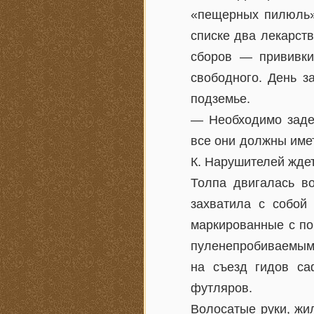
«пещерных пилюль» 
списке два лекарст
сборов — прививки
свободного. День з
подземье.
— Необходимо заде
все они должны име
К. Нарушителей жд
Толпа двигалась во
захватила с собой
маркированные с по
пуленепробиваемыми
на съезд гидов са
футляров.
Волосатые руки, жи