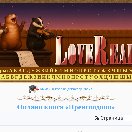
оры:
А
Б
В
Г
Д
Е
Ж
З
И
Й
К
Л
М
Н
О
П
Р
С
Т
У
Ф
Х
Ч
Ш
Ы
Э
:
А
Б
В
Г
Д
Е
Ж
З
И
Й
К
Л
М
Н
О
П
Р
С
Т
У
Ф
Х
Ц
Ч
Ш
Щ
Ы
Книги автора: Джефф Лонг
Онлайн книга «Преисподняя»
🔢 Страница