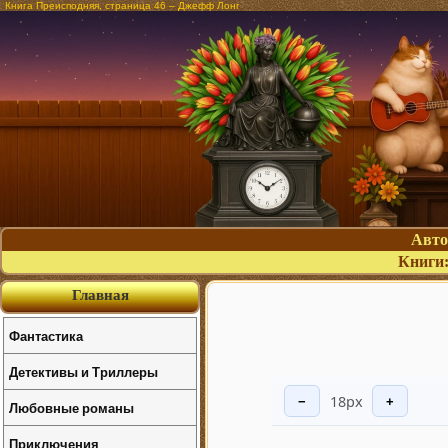
Книга Преисподняя, страница 46 – Джефф Лонг
Авт
Книги
Главная
Фантастика
Детективы и Триллеры
18px
−
+
Любовные романы
Приключения