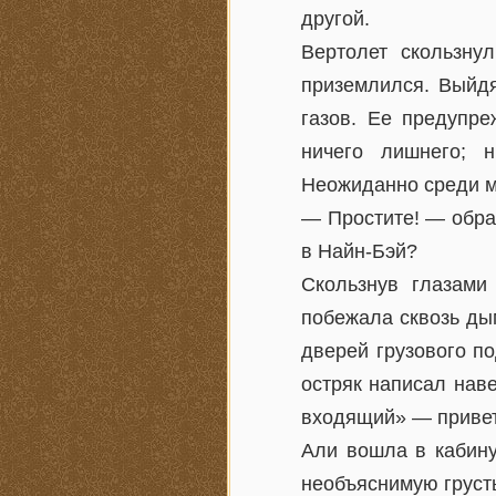
другой.
Вертолет скользн
приземлился. Выйдя
газов. Ее предупр
ничего лишнего; н
Неожиданно среди м
— Простите! — обрат
в Найн-Бэй?
Скользнув глазами
побежала сквозь дым
дверей грузового по
остряк написал навер
входящий» — привет
Али вошла в кабину
необъяснимую груст