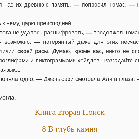
я нас их древнюю память, — попросил Томас. — Р
 к нему, царю преисподней.
пока не удалось расшифровать, — продолжал Тома
— возможно, — потерянный даже для этих несчас
ичии своей расы. Думаю, кроме вас, никто не сп
роглифами и пиктограммами хейдлов. Разгадайте ег
раязыка.
 поняла одно. — Дженьюэри смотрела Али в глаза.
могла.
Книга вторая Поиск
8 В глубь камня