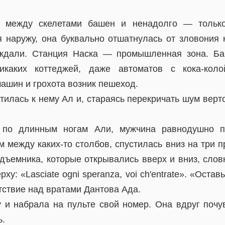
ул между скелетами башен и ненадолго — тольк
 наружу, она буквально отшатнулась от зловония
еждали. Станция Наска — промышленная зона. Ба
икаких коттеджей, даже автоматов с кока-кол
ашин и грохота возник пешеход.
илась к нему Ал и, стараясь перекричать шум верт
 по длинным ногам Али, мужчина равнодушно п
 между каких-то столбов, спустилась вниз на три п
дъемника, которые открывались вверх и вниз, слов
ху: «Lasciate ogni speranza, voi ch'entrate». «Оста
ствие над вратами Дантова Ада.
 и набрала на пульте свой номер. Она вдруг почу
ь.