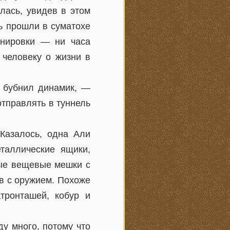
лась, увидев в этом
ь прошли в суматохе
енировки — ни часа
 человеку о жизни в
 бубнил динамик, —
тправлять в туннель
 Казалось, одна Али
таллические ящики,
вые вещевые мешки с
в с оружием. Похоже
тронташей, кобур и
у много, потому что