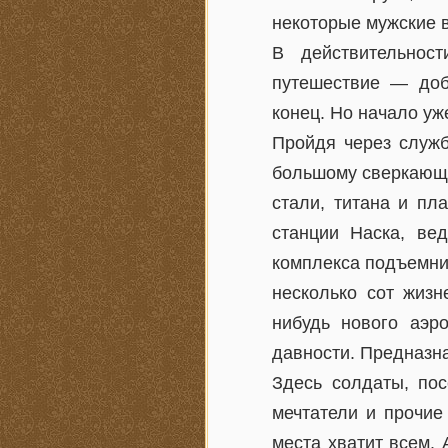
некоторые мужские в
В действительнос
путешествие — доб
конец. Но начало уж
Пройдя через служб
большому сверкающе
стали, титана и пл
станции Наска, ве
комплекса подъемни
несколько сот жизн
нибудь нового аэр
давности. Предназн
Здесь солдаты, пос
мечтатели и прочие
места хватит всем.