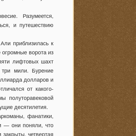
есие. Разумеется,
ься, и путешествию
 Али приблизилась к
 огромные ворота из
 пяти лифтовых шахт
 три мили. Бурение
иллиарда долларов и
тличался от какого-
мы полуторавековой
ущие десятилетия.
аркоманы, фанатики,
и — они поняли, что
 закрыты, четвертая