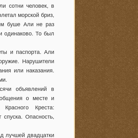
ли сотни человек, в
летал морской бриз,
ом буше Али не раз
и одинаково. То был
еты и паспорта. Али
оружие. Нарушители
ания или наказания.
ми.
сячи объявлений в
ообщения о месте и
 Красного Креста:
 спуска. Опасность,
ад лучшей двадцатки