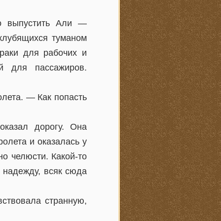
о выпустить Али —
 клубящихся туманом
раки для рабочих и
ой для пассажиров.
олета. — Как попасть
оказал дорогу. Она
ролета и оказалась у
но челюсти. Какой-то
вь надежду, всяк сюда
вствовала странную,