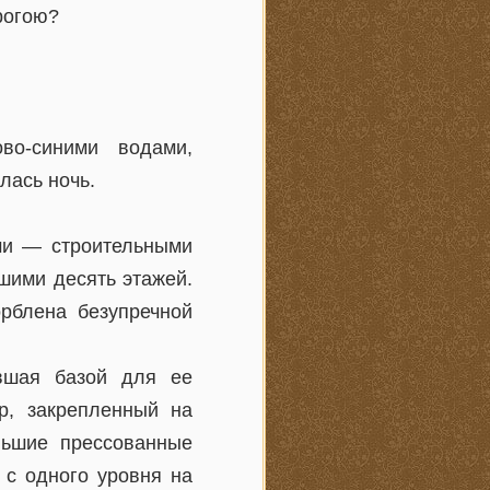
рогою?
во-синими водами,
лась ночь.
ми — строительными
шими десять этажей.
рблена безупречной
ившая базой для ее
р, закрепленный на
льшие прессованные
 с одного уровня на