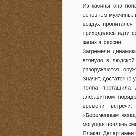
Из кабины она попа
основном мужчины, 
воздух пропитался
приходилось идти с
запах агрессии.
Загремели динамики
втянуло в людской
разоружаются, оруж
Значит, достаточно 
Толпа протащила 
алфавитном порядк
времени встречи,
«Беременным женщин
могущая повлечь см
Плакат Департамент