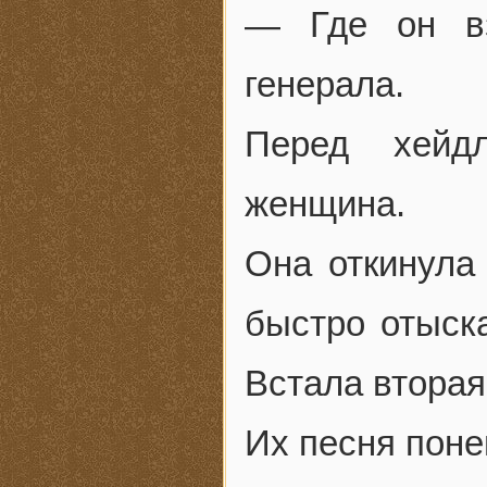
— Где он вз
генерала.
Перед хейдл
женщина.
Она откинула 
быстро отыск
Встала втора
Их песня поне