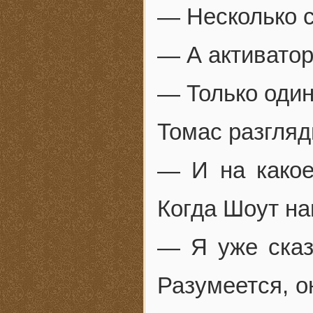
— Несколько с
— А активато
— Только один
Томас разгляд
— И на какое
Когда Шоут на
— Я уже сказ
Разумеется, о