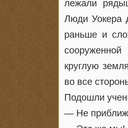
лежали рядыш
Люди Уокера 
раньше и сло
сооруженной
круглую земл
во все сторон
Подошли учены
— Не приближ