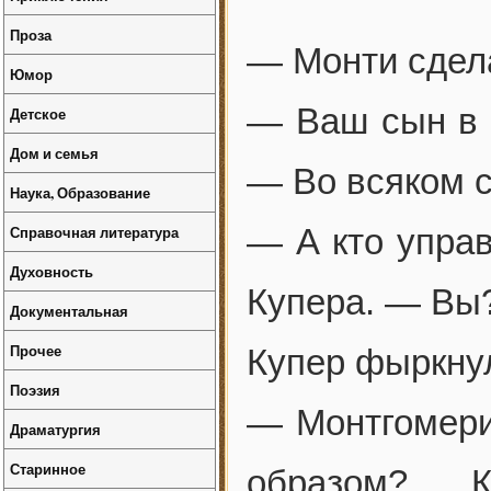
Проза
— Монти сдел
Юмор
— Ваш сын в 
Детское
Дом и семья
— Во всяком с
Наука, Образование
Справочная литература
— А кто упра
Духовность
Купера. — Вы
Документальная
Прочее
Купер фыркну
Поэзия
— Монтгомери
Драматургия
Старинное
образом? К