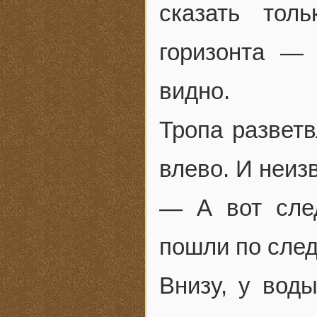
сказать тол
горизонта —
видно.
Тропа разветв
влево. И неиз
— А вот след
пошли по сле
Внизу, у вод