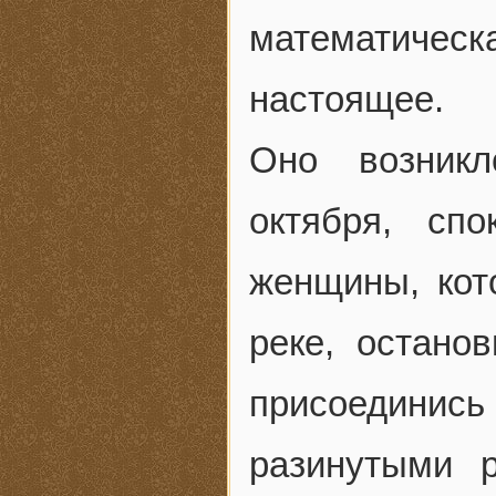
математиче
настоящее.
Оно возникл
октября, сп
женщины, кот
реке, остано
присоединис
разинутыми 