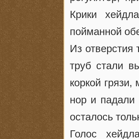
Крики хейдл
пойманной об
Из отверстия 
труб стали в
коркой грязи,
нор и падали 
осталось толь
Голос хейдл