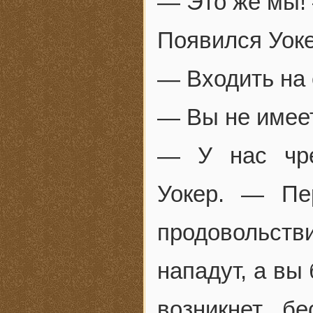
— Это же мы! 
Появился Уоке
— Входить на 
— Вы не имеет
— У нас чре
Уокер. — Пе
продовольст
нападут, а вы
возникнет б