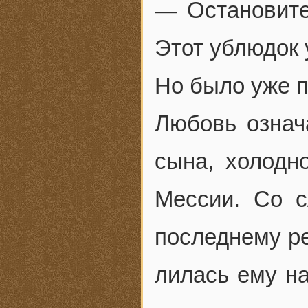
— Остановите
Этот ублюдок 
Но было уже п
Любовь означа
сына, холодн
Мессии. Со с
последнему ре
лилась ему на