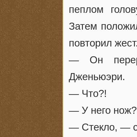
пеплом голо
Затем положил
повторил жест
— Он перер
Дженьюэри.
— Что?!
— У него нож?
— Стекло, — с