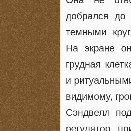
добрался до
темными кру
На экране о
грудная клет
и ритуальными
видимому, гро
Сэндвелл под
регулятор, пр