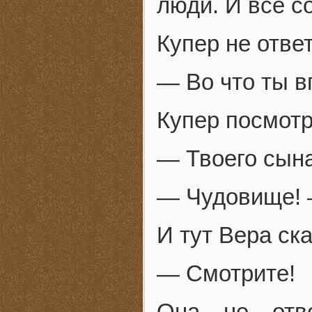
люди. И все с
Купер не отве
— Во что ты в
Купер посмотр
— Твоего сына
— Чудовище! 
И тут Вера ск
— Смотрите!
Она не отво