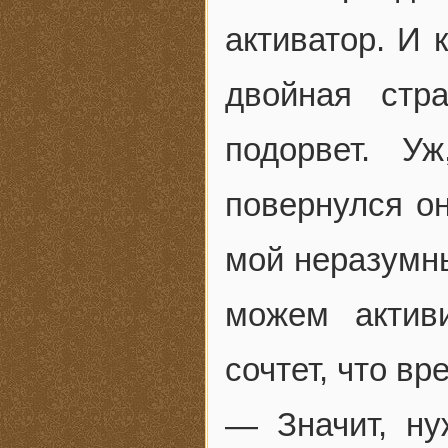
активатор. И 
двойная стр
подорвет. У
повернулся он
мой неразумны
можем актив
сочтет, что вр
— Значит, ну