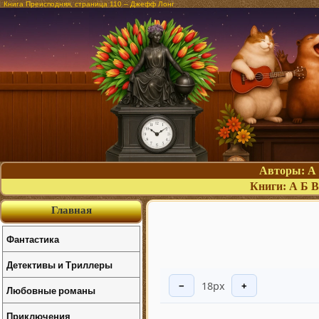
Книга Преисподняя, страница 110 – Джефф Лонг
Авторы:
А
Книги:
А
Б
В
Главная
Фантастика
Детективы и Триллеры
18px
−
+
Любовные романы
Приключения