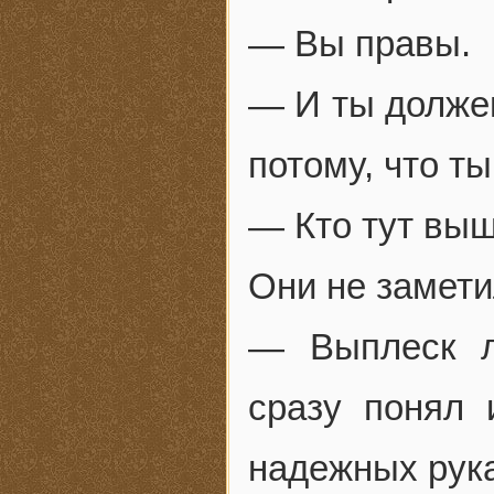
— Вы правы.
— И ты должен
потому, что т
— Кто тут выш
Они не замети
— Выплеск л
сразу понял 
надежных рука