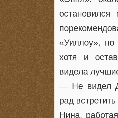
остановился
порекоменд
«Уиллоу», но
хотя и оста
видела лучшие
— Не видел Д
рад встретить 
Нина, работая