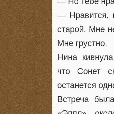
— Но тебе нр
— Нравится, н
старой. Мне н
Мне грустно.
Нина кивнула
что Сонет с
останется одн
Встреча была
«Эппл», окол