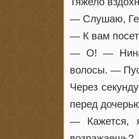
Тяжело вздохн
— Слушаю, Ге
— К вам посет
— О! — Нина
волосы. — Пус
Через секунду
перед дочерью
— Кажется, 
возражаешь?