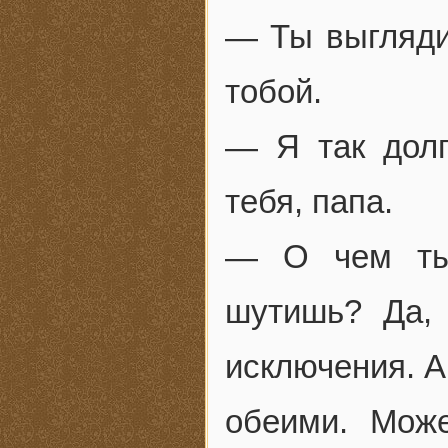
— Ты выгляди
тобой.
— Я так долг
тебя, папа.
— О чем ты?
шутишь? Да, 
исключения. А
обеими. Мож