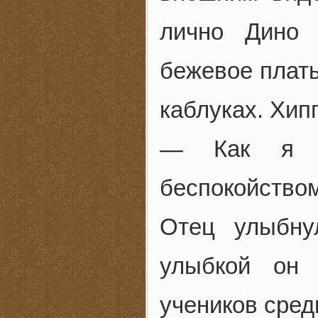
лично Дино 
бежевое плать
каблуках. Хипп
— Как я в
беспокойством
Отец улыбну
улыбкой он 
учеников сред