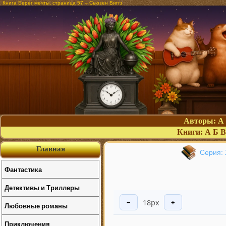
Книга Берег мечты, страница 57 – Сьюзен Виггз
Авторы:
А
Книги:
А
Б
В
Главная
Серия: 
Фантастика
Детективы и Триллеры
18px
−
+
Любовные романы
Приключения