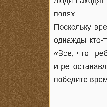
люди находят 
полях.
Поскольку вре
однажды кто-т
«Все, что тре
игре останавл
победите врем