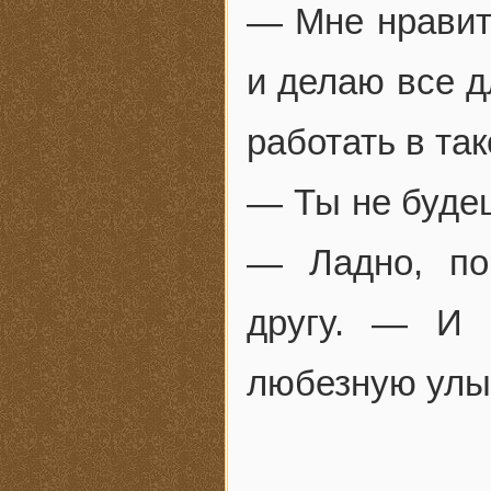
— Мне нравит
и делаю все д
работать в так
— Ты не буде
— Ладно, по
другу. — И 
любезную улы