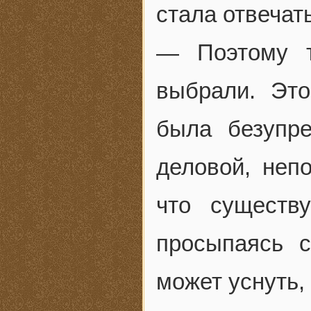
стала отвечать
— Поэтому т
выбрали. Эт
была безупре
деловой, неп
что существ
просыпаясь с
может уснуть,