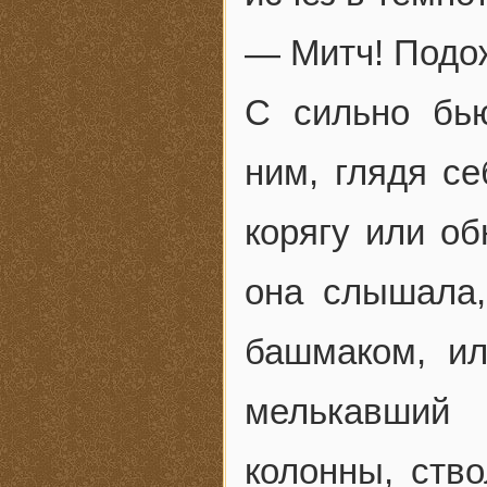
— Митч! Подо
С сильно бь
ним, глядя се
корягу или о
она слышала,
башмаком, ил
мелькавший
колонны, ство