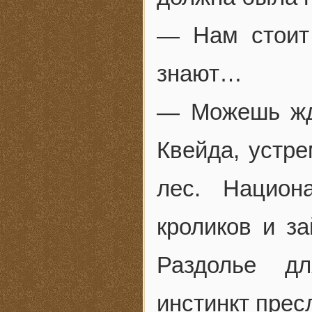
— Нам стоит
знают…
— Можешь жд
Квейда, устре
лес. Национ
кроликов и з
Раздолье дл
инстинкт прес