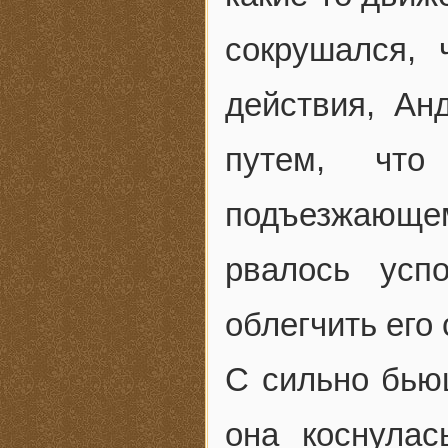
сокрушался, 
действия, Ан
путем, чт
подъезжающ
рвалось усп
облегчить его
С сильно бью
она коснулас