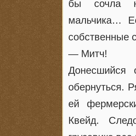
бы сочла н
мальчика… Е
собственные 
— Митч!
Донесшийся о
обернуться. 
ей фермерск
Квейд. Сле