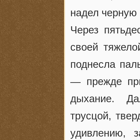
надел черную 
Через пятьде
своей тяжело
поднесла паль
— прежде при
дыхание. Д
трусцой, твер
удивлению, 