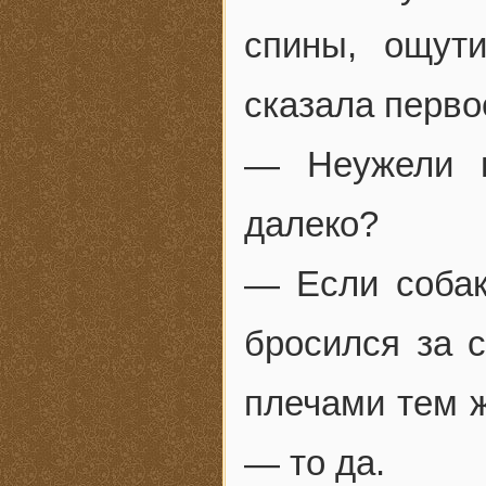
спины, ощут
сказала перво
— Неужели в
далеко?
— Если собак
бросился за 
плечами тем 
— то да.