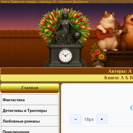
Книга Смятение сердца, страница 10 – Бронуин Джеймсон
Авторы:
А
Книги:
А
Б
В
Главная
Фантастика
Детективы и Триллеры
18px
−
+
Любовные романы
Приключения