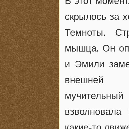
В этот момент
скрылось за х
Темноты. Ст
мышца. Он опу
и Эмили заме
внешней н
мучительн
взволновала
какие-то движ