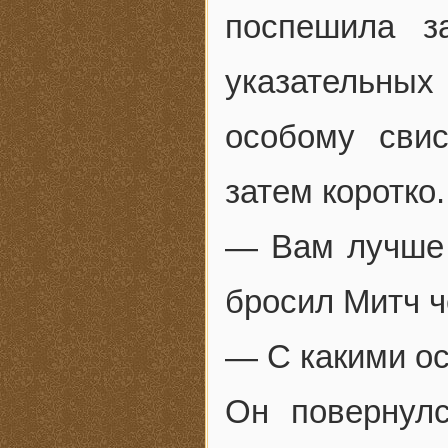
поспешила з
указательных
особому сви
затем коротко.
— Вам лучше 
бросил Митч ч
— С какими о
Он повернул