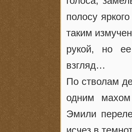
голоса, замел
полосу яркого
таким измучен
рукой, но е
взгляд…
По стволам де
одним махом
Эмили переле
исчез в темнот