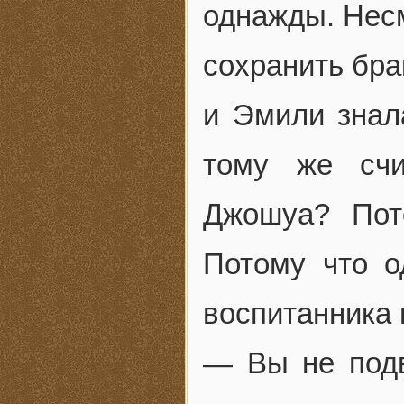
однажды. Несм
сохранить бра
и Эмили знала
тому же счи
Джошуа? Пот
Потому что о
воспитанника 
— Вы не подв