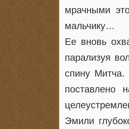
мрачными это
мальчику…
Ее вновь охв
парализуя во
спину Митча. 
поставлено н
целеустремл
Эмили глубок