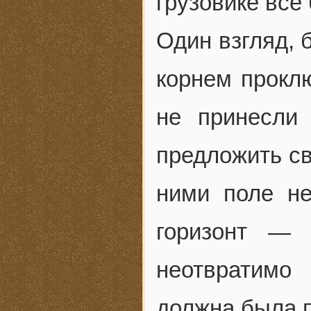
грузовике все
Один взгляд, 
корнем прокл
не принесли
предложить св
ними поле не
горизонт — 
неотвратимо
должна была п