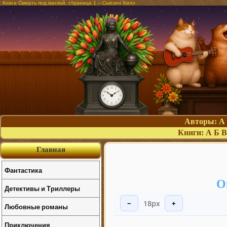
Книга Смерть под маской, страница 1 – Сьюзен Хилл
Авторы:
А
Книги:
А
Б
В
Главная
Фантастика
О
Детективы и Триллеры
18px
−
+
Любовные романы
Приключения