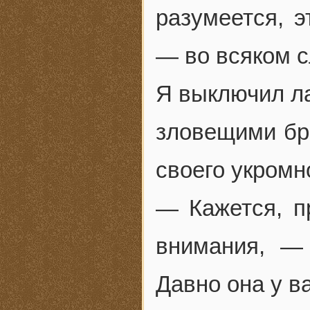
разумеется, 
— во всяком с
Я выключил ла
зловещими бр
своего укромно
— Кажется, п
внимания, —
Давно она у в