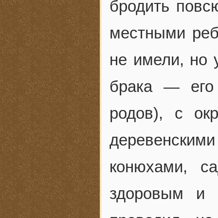
бродить повс
местными реб
не имели, но 
брака — его
родов), с ок
деревенскими
конюхами, с
здоровым и 