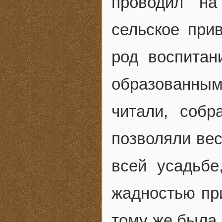
проводил на
сельское при
род воспита
образованным
читали, собр
позволяли вес
всей усадьбе
жадностью при
тому же была 