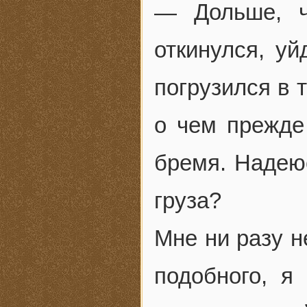
— Дольше, 
откинулся, уй
погрузился в 
о чем прежде
бремя. Надеюс
груза?
Мне ни разу н
подобного, я