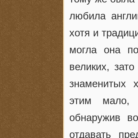
любила англи
хотя и традиц
могла она по
великих, зат
знаменитых 
этим мало,
обнаружив в
отдавать пре