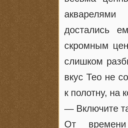
акварелями
достались е
скромным цен
слишком разби
вкус Тео не с
к полотну, на 
— Включите та
От времени