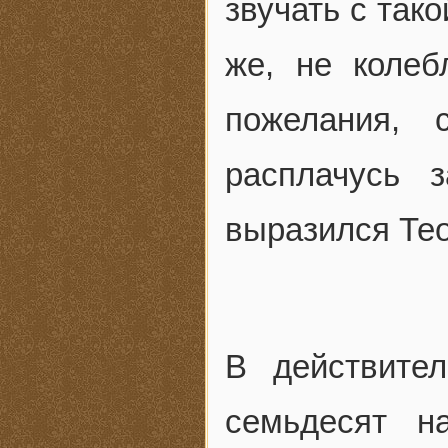
звучать с так
же, не колеб
пожелания, 
расплачусь 
выразился Тео,
В действите
семьдесят 