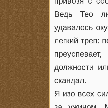
привозя с со
Ведь Тео л
удавалось оку
легкий треп: п
преуспевает
должности ил
скандал.
Я изо всех си
за ужином. 