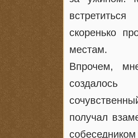
встретиться
скоренько п
местам.
Впрочем, мн
создалось
сочувственный
получал взам
собеседник