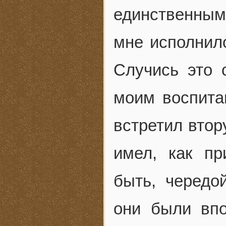
единственным
мне исполнило
Случись это 
моим воспитан
встретил втор
имел, как п
быть, черед
они были вп