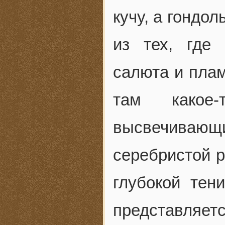
кучу, а гондо
из тех, где
салюта и плам
там какое-
высвечивающ
серебристой р
глубокой тен
представляе