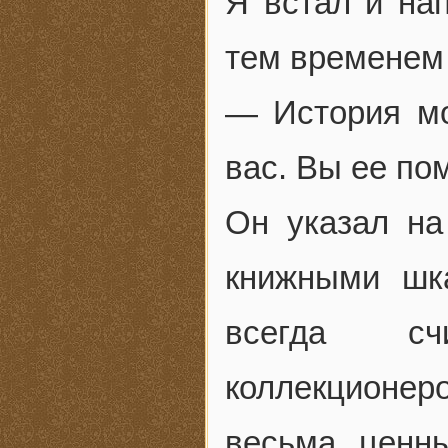
Я встал и нап
тем временем
— История мо
вас. Вы ее по
Он указал на
книжными шк
всегда сч
коллекционер
весьма ценн