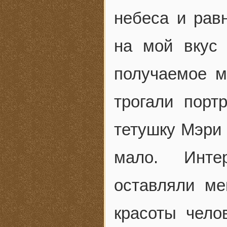
небеса и рав
на мой вкус 
получаемое м
трогали пор
тетушку Мэри 
мало. Инте
оставляли м
красоты чело