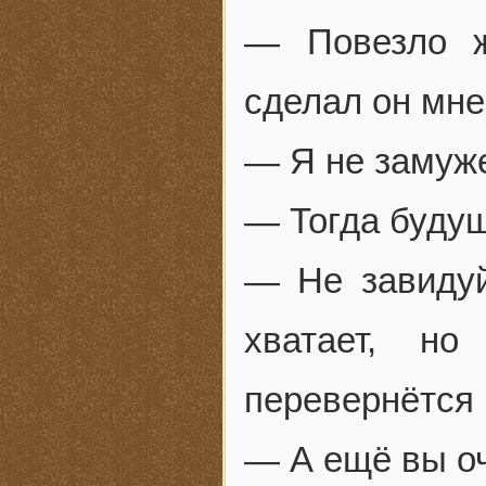
— Повезло ж
сделал он мне
— Я не замуж
— Тогда буду
— Не завидуйт
хватает, н
перевернётся
— А ещё вы оч