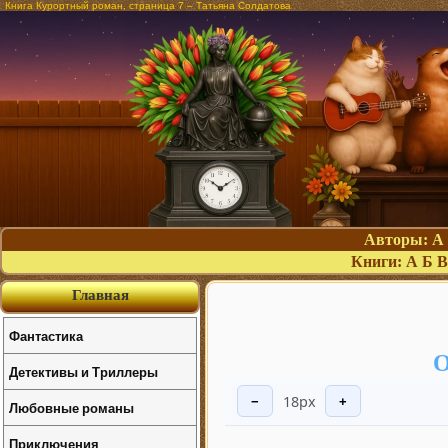
Книга Курортный роман, страница 7 – Татьяна Солдатова
Авторы:
А
Книги:
А
Б
В
Главная
Фантастика
О
Детективы и Триллеры
18px
−
+
Любовные романы
Приключения