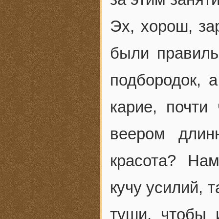
Эх, хорош, за
были правиль
подбородок, 
карие, почти
веером длин
красота? Нам
кучу усилий, 
туши, чтобы 