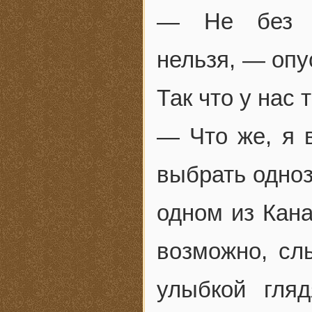
— Не без эт
нельзя, — опу
Так что у нас 
— Что же, я 
выбрать одно
одном из Кана
возможно, сл
улыбкой гля