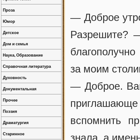
Проза
— Доброе утро
Юмор
Разрешите? —
Детское
Дом и семья
благополучно
Наука, Образование
Справочная литература
за моим столи
Духовность
— Доброе. Вам
Документальная
Прочее
приглашающ
Поэзия
вспомнить пр
Драматургия
Старинное
знала, а именн