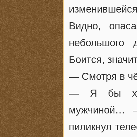
изменившейс
Видно, опас
небольшого 
Боится, значи
— Смотря в ч
— Я бы хот
мужчиной… —
пиликнул теле