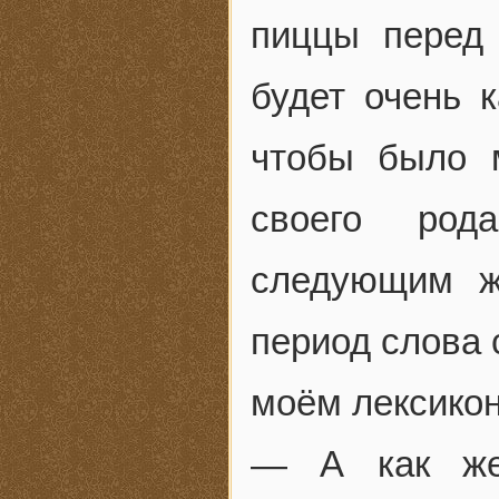
пиццы перед
будет очень к
чтобы было 
своего род
следующим ж
период слова 
моём лексикон
— А как же