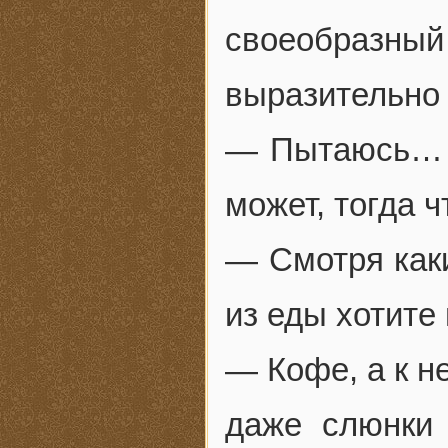
своеобразны
выразительно 
— Пытаюсь… Н
может, тогда 
— Смотря каки
из еды хотите
— Кофе, а к н
даже слюнки 