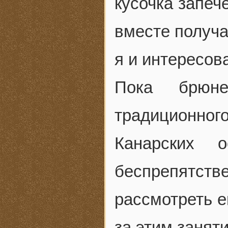
кусочка запеч
вместе получа
я и интересов
Пока брюн
традиционно
Канарских 
беспрепятст
рассмотреть е
за этим занят