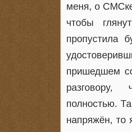
меня, о СМСке
чтобы гляну
пропустила б
удостоверив
пришедшем со
разговору,
полностью. Так
напряжён, то 