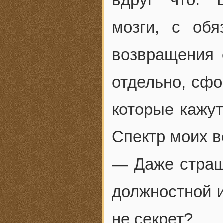
мозги, с об
возвращения 
отдельно, сфо
которые кажут
Спектр моих в
— Даже страш
должностной и
не секрет?