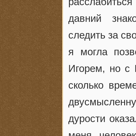
расслабиться
давний знак
следить за св
я могла позв
Игорем, но с
сколько врем
двусмысленн
дурости оказ
меня челове