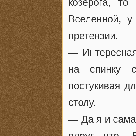
козерога, то
Вселенной, у
претензии.
— Интересная
на спинку с
постукивая д
столу.
— Да я и сама
вдруг что. 