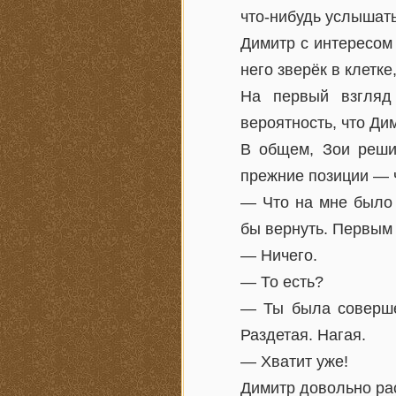
что-нибудь услышать
Димитр с интересом
него зверёк в клетке
На первый взгляд
вероятность, что Ди
В общем, Зои реши
прежние позиции — ч
— Что на мне было 
бы вернуть. Первым 
— Ничего.
— То есть?
— Ты была соверше
Раздетая. Нагая.
— Хватит уже!
Димитр довольно ра