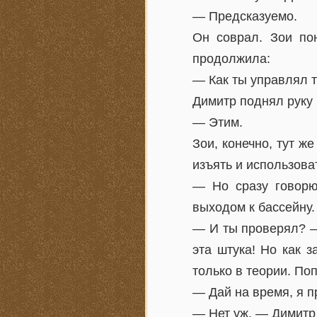
— Предсказуемо.
Он соврал. Зои по
продолжила:
— Как ты управлял 
Димитр поднял руку 
— Этим.
Зои, конечно, тут ж
изъять и использова
— Но сразу говорю
выходом к бассейну.
— И ты проверял? —
эта штука! Но как 
только в теории. По
— Дай на время, я п
— Нет уж. — Димитр 