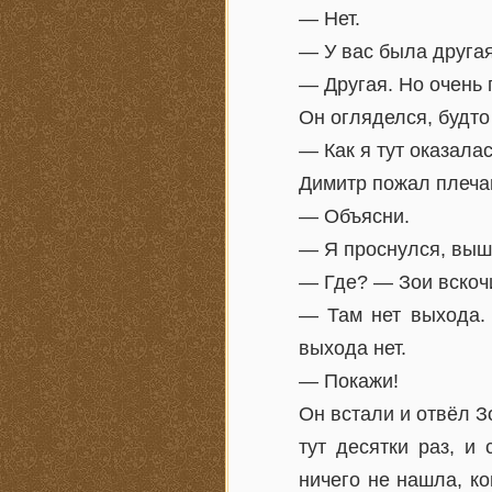
— Нет.
— У вас была другая
— Другая. Но очень 
Он огляделся, будто
— Как я тут оказала
Димитр пожал плеча
— Объясни.
— Я проснулся, выше
— Где? — Зои вскочи
— Там нет выхода.
выхода нет.
— Покажи!
Он встали и отвёл З
тут десятки раз, и
ничего не нашла, к