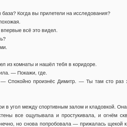
 база? Когда вы прилетели на исследования?
похожая.
 впервые всё это видел.
сь?
ми.
л из комнаты и нашёл тебя в коридоре.
ла. — Покажи, где.
 — Спокойно произнёс Димитр. — Ты там сто раз 
ои в угол между спортивным залом и кладовкой. Он
 стены все ощупывала и простукивала, и огнём с
онечно, но снова попробовала — прижалась щекой к