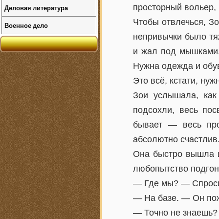
просторный вольер,
Деловая литература
Чтобы отвлечься, Зо
Военное дело
непривычки было тя
и жал под мышками.
Нужна одежда и обув
Это всё, кстати, ну
Зои услышала, как
подсохли, весь пос
бывает — весь пр
абсолютно счастлив
Она быстро вышла и
любопытство подгоня
— Где мы? — Спросил
— На базе. — Он по
— Точно не знаешь?