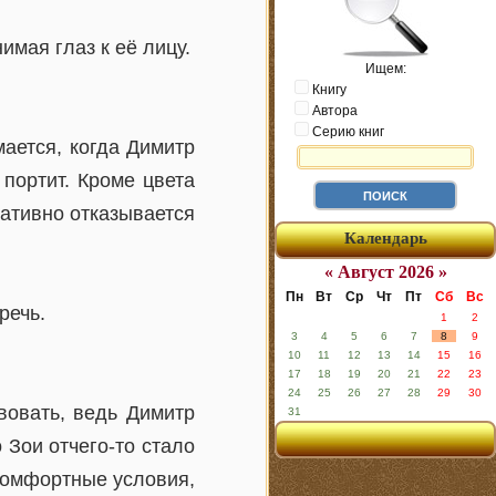
имая глаз к её лицу.
Ищем:
Книгу
Автора
Серию книг
мается, когда Димитр
 портит. Кроме цвета
ративно отказывается
Календарь
« Август 2026 »
Пн
Вт
Ср
Чт
Пт
Сб
Вс
речь.
1
2
3
4
5
6
7
8
9
10
11
12
13
14
15
16
17
18
19
20
21
22
23
24
25
26
27
28
29
30
вовать, ведь Димитр
31
 Зои отчего-то стало
 комфортные условия,