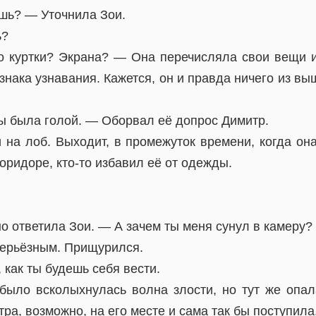
шь? — Уточнила Зои.
ь?
 куртки? Экрана? — Она перечисляла свои вещи и
знака узнавания. Кажется, он и правда ничего из в
ы была голой. — Оборвал её допрос Димитр.
 на лоб. Выходит, в промежуток времени, когда он
оридоре, кто-то избавил её от одежды.
 ответила Зои. — А зачем ты меня сунул в камеру?
серьёзным. Прищурился.
 как ты будешь себя вести.
ыло всколыхнулась волна злости, но тут же опал
тра, возможно, на его месте и сама так бы поступила