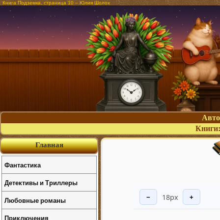
Книга Подземка, страница 10 – Юлия Шолох
Авт
Книги
Главная
Фантастика
Детективы и Триллеры
18px
−
+
Любовные романы
Приключения