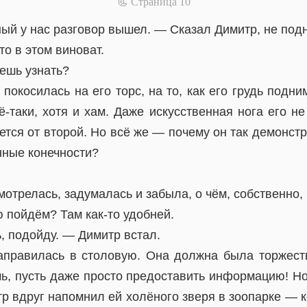
📃 Cтраница 10
ый у нас разговор вышел. — Сказал Димитр, не подн
то в этом виноват.
ешь узнать?
покосилась на его торс, на то, как его грудь подни
-таки, хотя и хам. Даже искусственная нога его не
ется от второй. Но всё же — почему он так демонст
нные конечности?
мотрелась, задумалась и забыла, о чём, собственно, 
 пойдём? Там как-то удобней.
, подойду. — Димитр встал.
аправилась в столовую. Она должна была торжест
ь, пусть даже просто предоставить информацию! Но
тр вдруг напомнил ей холёного зверя в зоопарке —