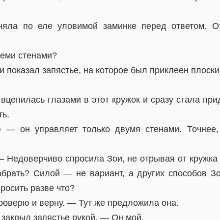
няла по еле уловимой заминке перед ответом. О
теми стенами?
и показал запястье, на которое был приклеен плоск
е вцепилась глазами в этот кружок и сразу стала при
ть.
 — он управляет только двумя стенами. Точнее,
 Недоверчиво спросила Зои, не отрывая от кружка 
забрать? Силой — не вариант, а других способов Зо
просить разве что?
роверю и верну. — Тут же предложила она.
закрыл запястье рукой. — Он мой.