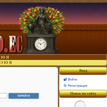
Ю
Я
Э
Ю
Я
Вход
🔐 Войти
📝 Регистрация
Поиск по сайту