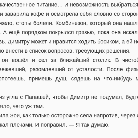
 качественное питание… И невозможность выбраться
и заварила кофе и осмотрела себя словно со сторо
жело, стопы болели. Комбинезон, который она нашл
 А ещё порядком покрылся грязью, пока она искал
ь. Димитру может и нравится ходить босиком, а ей не
жно внести в список вопросов, требующих решения.
 он вошёл и сел за ближайший столик. В чисто
вежевший, разомлевший от усталости. После физи
опотеешь, примешь душ, сядешь на что-нибудь 
.
з угла с Папашей, чтобы Димитр не подумал, будто
ло, чего уж там.
а Зои, как только осторожно села напротив, через 
жал плечами. И поправил. — Я так думаю.