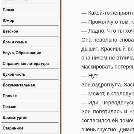
Проза
— Какой-то неприятн
Юмор
— Промолчу о том, к
— Ладно. Что ты хоч
Детское
Она невольно снова 
Дом и семья
дышит. Красивый всё
Наука, Образование
она ничем не отлича
Справочная литература
маскировать потеря
Духовность
— Ну?
Зои вздрогнула. Зас
Документальная
— Может, в столовую
Прочее
— Иди. Переоденусь
Поэзия
Зои попятилась и н
Драматургия
согласился ей помоч
Старинное
очень грустно. Дими