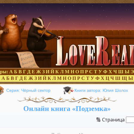
оры:
А
Б
В
Г
Д
Е
Ж
З
И
Й
К
Л
М
Н
О
П
Р
С
Т
У
Ф
Х
Ч
Ш
Ы
Э
:
А
Б
В
Г
Д
Е
Ж
З
И
Й
К
Л
М
Н
О
П
Р
С
Т
У
Ф
Х
Ц
Ч
Ш
Щ
Ы
Серия: Чёрный сектор
Книги автора: Юлия Шолох
Онлайн книга «Подземка»
🔢 Страница