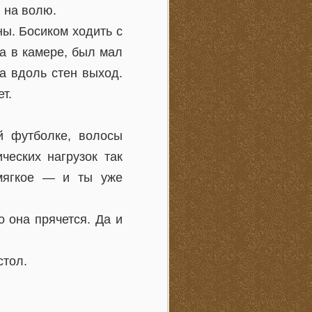
 на волю.
ны. Босиком ходить с
а в камере, был мал
а вдоль стен выход.
т.
й футболке, волосы
ческих нагрузок так
мягкое — и ты уже
 она прячется. Да и
стол.