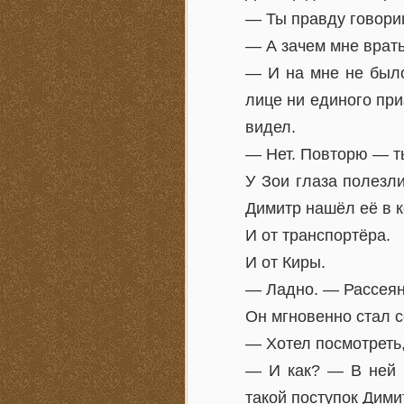
— Ты правду говори
— А зачем мне врат
— И на мне не было
лице ни единого при
видел.
— Нет. Повторю — т
У Зои глаза полезли
Димитр нашёл её в к
И от транспортёра.
И от Киры.
— Ладно. — Рассеяно
Он мгновенно стал 
— Хотел посмотреть,
— И как? — В ней б
такой поступок Дими