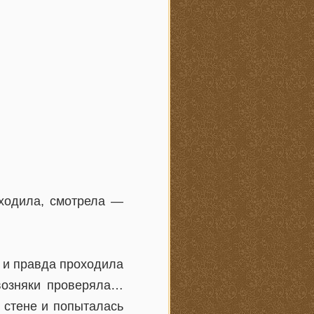
ходила, смотрела —
а и правда проходила
квозняки проверяла…
 стене и попыталась