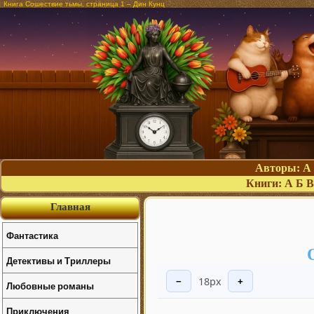
Книга Сошествие тьмы, страница 1 – Дин Кунц
Авторы:
А
Книги:
А
Б
В
Главная
Фантастика
Детективы и Триллеры
18px
−
+
Любовные романы
Приключения