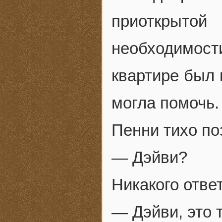
приоткрыто
необходимост
квартире был 
могла помочь.
Пенни тихо по
— Дэйви?
Никакого ответ
— Дэйви, это 