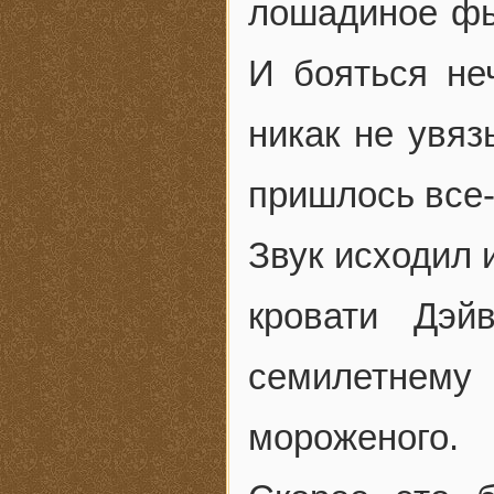
лошадиное фы
И бояться не
никак не увяз
пришлось все-
Звук исходил 
кровати Дэй
семилетнему
мороженого.