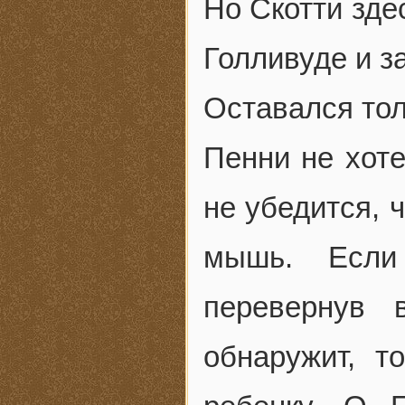
Но Скотти зде
Голливуде и з
Оставался тол
Пенни не хоте
не убедится, 
мышь. Если
перевернув 
обнаружит, т