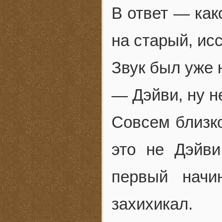
В ответ — как
на старый, ис
Звук был уже 
— Дэйви, ну н
Совсем близко
это не Дэйв
первый начи
захихикал.