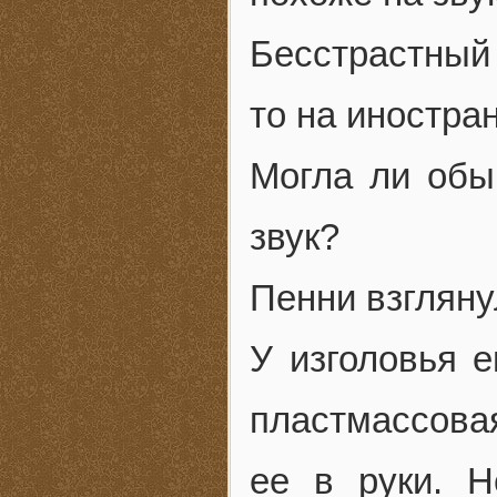
Бесстрастный 
то на иностра
Могла ли обы
звук?
Пенни взгляну
У изголовья е
пластмассова
ее в руки. 