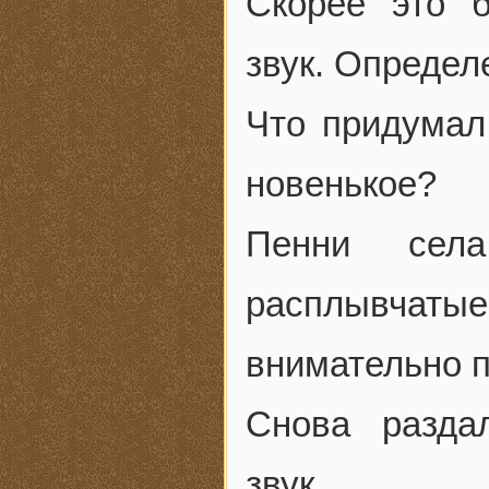
Скорее это б
звук. Определ
Что придумал
новенькое?
Пенни сел
расплывчатые 
внимательно 
Снова разда
звук.