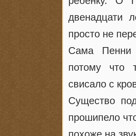
ребенку. О 
двенадцати л
просто не пер
Сама Пенни 
потому что 
свисало с кро
Существо по
прошипело что
похоже на зву