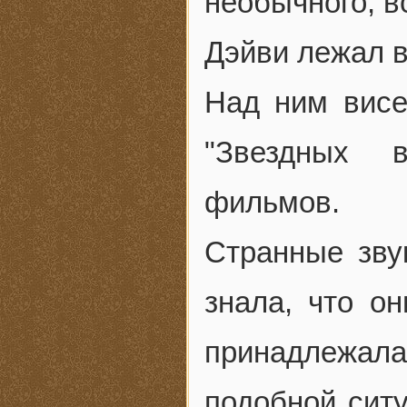
необычного, в
Дэйви лежал в
Над ним висе
"Звездных 
фильмов.
Странные зву
знала, что о
принадлежал
подобной сит