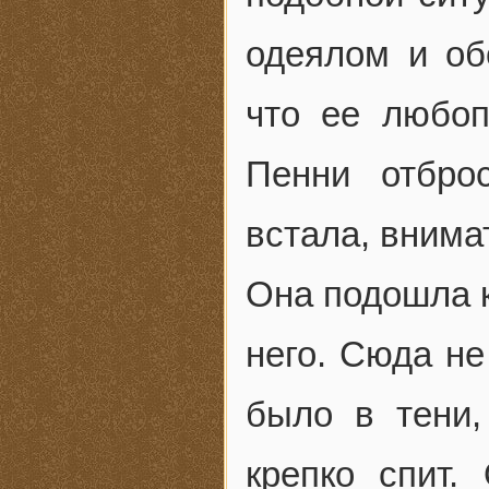
одеялом и об
что ее любоп
Пенни отбро
встала, внима
Она подошла к
него. Сюда не
было в тени,
крепко спит.