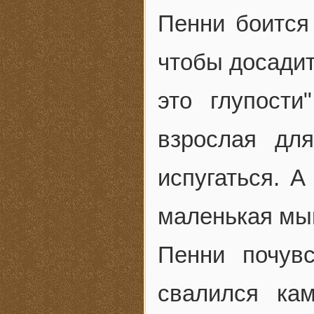
Пенни боится 
чтобы досадит
это глупост
взрослая дл
испугаться. А
маленькая мыш
Пенни почув
свалился ка