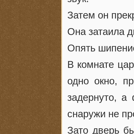
Затем он прек
Она затаила д
Опять шипение
В комнате цар
одно окно, п
задернуто, а 
снаружи не пр
Зато дверь бы