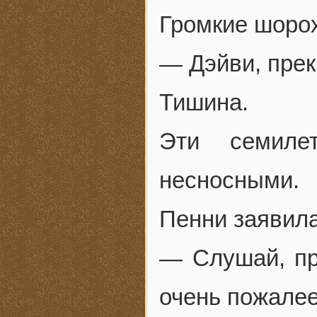
Громкие шоро
— Дэйви, прек
Тишина.
Эти семиле
несносными.
Пенни заявил
— Слушай, пр
очень пожале