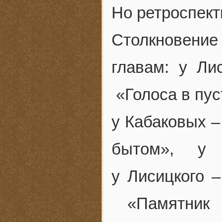
Но ретроспект
Столкновение
главам: у Ли
«Голоса в пус
у Кабаковых –
бытом», у 
у Лисицкого 
«Памятник Т