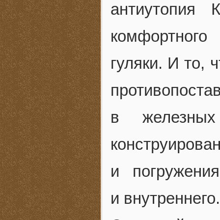
антиутопия 
комфортного
гуляки. И то, 
противопоста
в железны
конструиро
и погружени
и внутреннего.