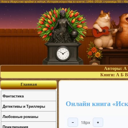
Книга Искусство кройки и житья. История искусства в газете, 1994–2019, страница 50 – 
Авторы:
А
Книги:
А
Б
В
Главная
Фантастика
Онлайн книга «Иску
Детективы и Триллеры
Любовные романы
18px
−
+
Приключения