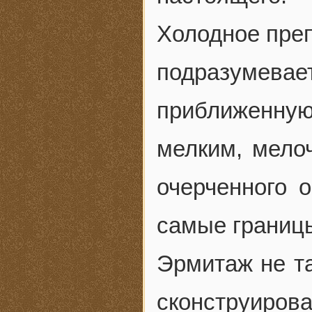
Холодное пре
подразумева
приближенную
мелким, мело
очерченного 
самые границы
Эрмитаж не та
сконструир