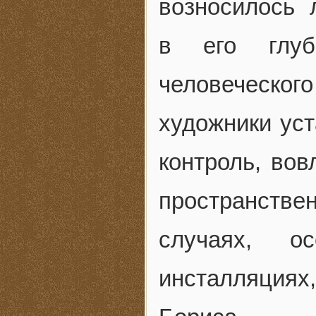
возносилось 
в его глуб
человеческ
художники ус
контроль, вов
пространствен
случаях, о
инсталляция