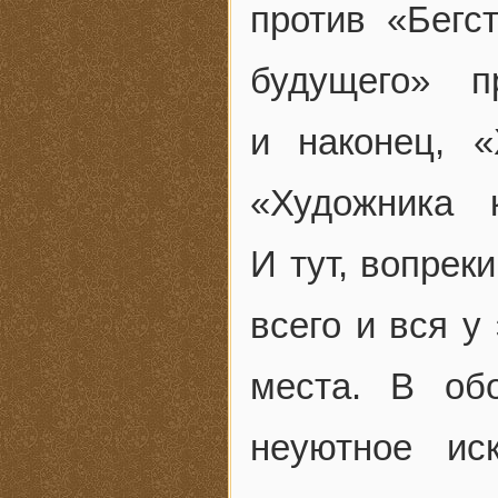
против «Бегс
будущего» п
и наконец, 
«Художника 
И тут, вопрек
всего и вся у
места. В об
неуютное ис