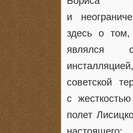
Бориса Г
и неограниче
здесь о том
являлся с
инсталляцией,
советской те
с жесткостью
полет Лисицк
настоящего: 