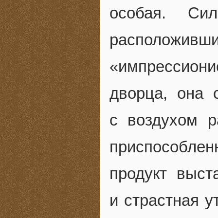
особая. Си
располож
«импрессиони
дворца, она 
с воздухом 
приспособле
продукт выст
и страстная у