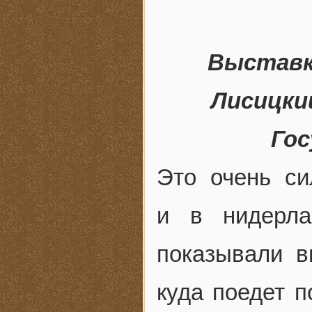
Выставк
Лисицки
Го
Это очень си
и в нидерла
показывали в
куда поедет п