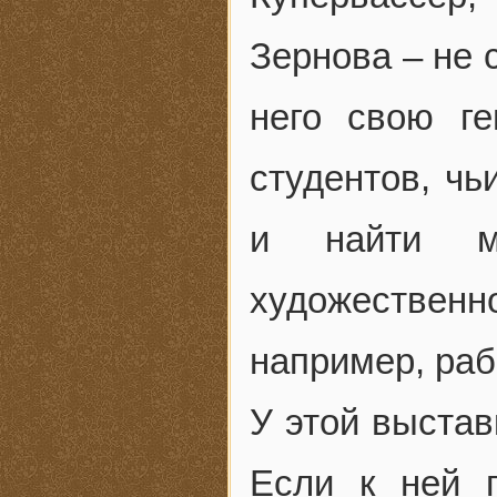
Зернова – не 
него свою г
студентов, чь
и найти ма
художественно
например, раб
У этой выстав
Если к ней п