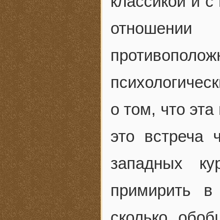
классикой и с
отношении
противополож
психологическ
о том, что эт
это встреча 
западных ку
примирить в
сколько обоб