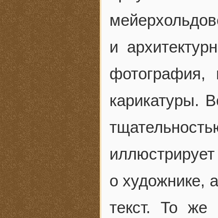
мейерхольдо
и архитектур
фотография, 
карикатуры. В
тщательност
иллюстрируе
о художнике, 
текст. То же