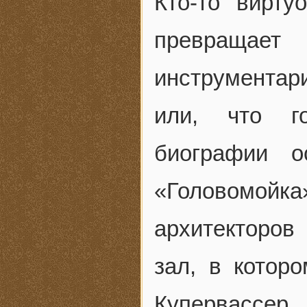
Кто-то вирту
превращает
инструментари
или, что г
биографии о
«Головомойка
архитекторов
зал, в котор
Купервассе