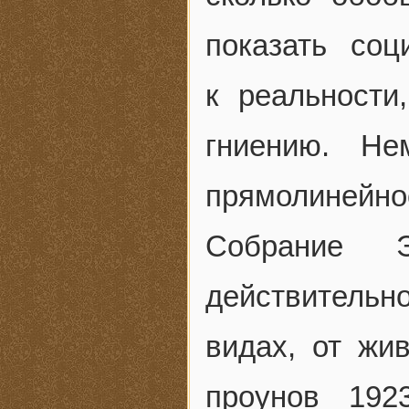
показать со
к реальности
гниению. Не
прямолинейнос
Собрание 
действительн
видах, от жи
проунов 192