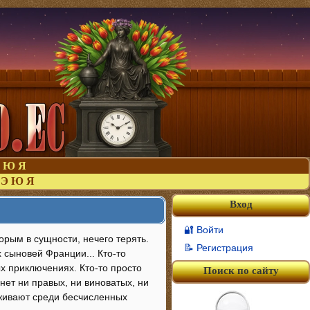
Ю
Я
Э
Ю
Я
Вход
🔐 Войти
орым в сущности, нечего терять.
📝 Регистрация
х сыновей Франции... Кто-то
х приключениях. Кто-то просто
Поиск по сайту
ет ни правых, ни виноватых, ни
ыживают среди бесчисленных