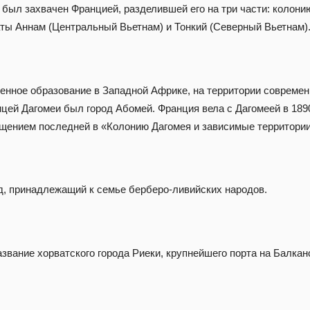
м был захвачен Францией, разделившей его на три части: коло
аты Аннам (Центральный Вьетнам) и Тонкий (Северный Вьетнам)
енное образование в Западной Африке, на территории современно
цей Дагомеи был город Абомей. Франция вела с Дагомеей в 1890 
щением последней в «Колонию Дагомея и зависимые территории
, принадлежащий к семье берберо-ливийских народов.
звание хорватского города Риеки, крупнейшего порта на Балка