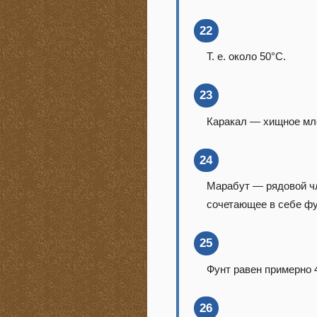
22
Т. е. около 50°С.
23
Каракал — хищное мл
24
Марабут — рядовой чл
сочетающее в себе фу
25
Фунт равен примерно 4
26