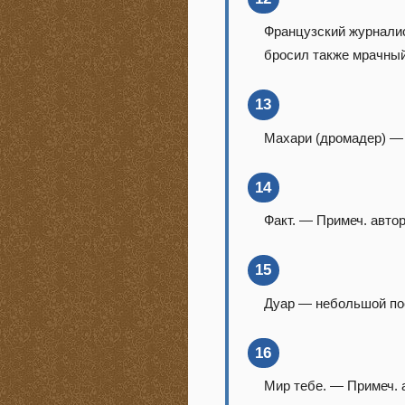
Французский журналис
бросил также мрачный
13
Махари (дромадер) —
14
Факт. — Примеч. автор
15
Дуар — небольшой по
16
Мир тебе. — Примеч. 