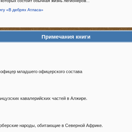
 которых состоит обычная жизнь легионеров...
игу «В дебрях Атласа»
Примечания книги
офицер младшего офицерского состава
нцузских кавалерийских частей в Алжире.
рберские народы, обитающие в Северной Африке.