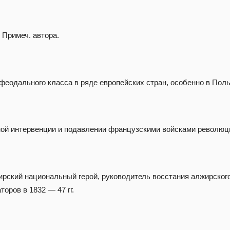
 Примеч. автора.
еодального класса в ряде европейских стран, особенно в Поль
ной интервенции и подавлении французскими войсками революции
рский национальный герой, руководитель восстания алжирског
оров в 1832 — 47 гг.