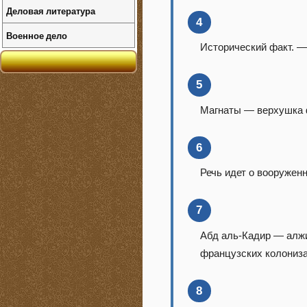
Деловая литература
4
Военное дело
Исторический факт. —
5
Магнаты — верхушка ф
6
Речь идет о вооружен
7
Абд аль-Кадир — алжи
французских колонизат
8