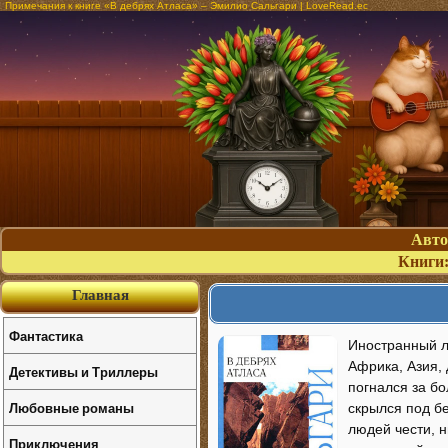
Примечания к книге «В дебрях Атласа» – Эмилио Сальгари | LoveRead.ec
Авт
Книги
Главная
Фантастика
Иностранный ле
Африка, Азия, 
Детективы и Триллеры
погнался за бо
Любовные романы
скрылся под б
людей чести, н
Приключения