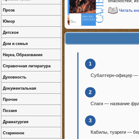
опасностей, из
Проза
Читать кн
Юмор
Детское
Дом и семья
Наука, Образование
1
Справочная литература
Субалтерн-офицер — 
Духовность
Документальная
2
Прочее
Спаги — название фра
Поэзия
3
Драматургия
Кабилы, туареги — бе
Старинное