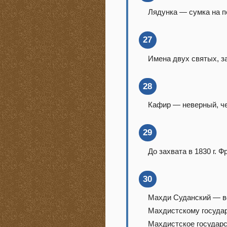
Лядунка — сумка на п
27
Имена двух святых, з
28
Кафир — неверный, че
29
До захвата в 1830 г.
30
Махди Суданский — во
Махдистскому государ
Махдистское государс