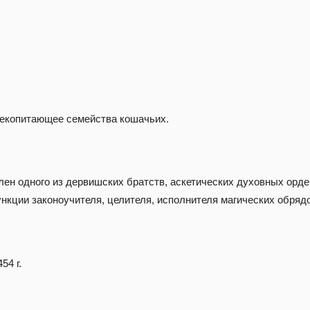
екопитающее семейства кошачьих.
ен одного из дервишских братств, аскетических духовных орде
нкции законоучителя, целителя, исполнителя магических обрядо
54 г.