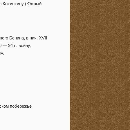
нию Кохинхину (Южный
.
го Бенина, в нач. XVII
— 94 гг. войну,
».
нском побережье