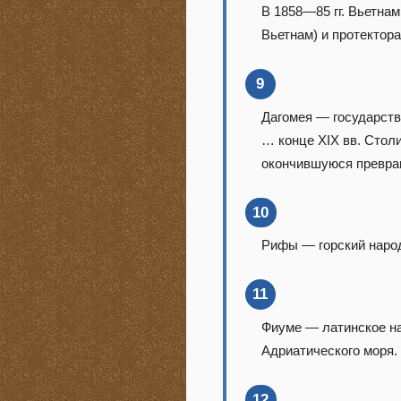
В 1858—85 гг. Вьетна
Вьетнам) и протектор
9
Дагомея — государств
… конце XIX вв. Столи
окончившуюся превра
10
Рифы — горский народ
11
Фиуме — латинское на
Адриатического моря.
12