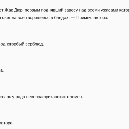
т Жак Дюр, первым поднявший завесу над всеми ужасами катор
 свет на все творящееся в бледах. — Примеч. автора.
 одногорбый верблюд.
а.
селок у ряда североафриканских племен.
автора.