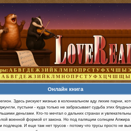
оры:
А
Б
В
Г
Д
Е
Ж
З
И
Й
К
Л
М
Н
О
П
Р
С
Т
У
Ф
Х
Ч
Ш
Ы
Э
:
А
Б
В
Г
Д
Е
Ж
З
И
Й
К
Л
М
Н
О
П
Р
С
Т
У
Ф
Х
Ц
Ч
Ш
Щ
Ы
Онлайн книга
гион. Здесь рискуют жизнью в колониальном аду лихие парни, кот
джунгли, пустыни - куда только не забрасывает судьба этих блудны
льшими деньгами. Кто-то мечтал о дальних странах и увлекательны
елой военной формой от закона. Но под палящим солнцем Алжира н
и подлецов. И еще там нет трусов - потому что трусы просто не в