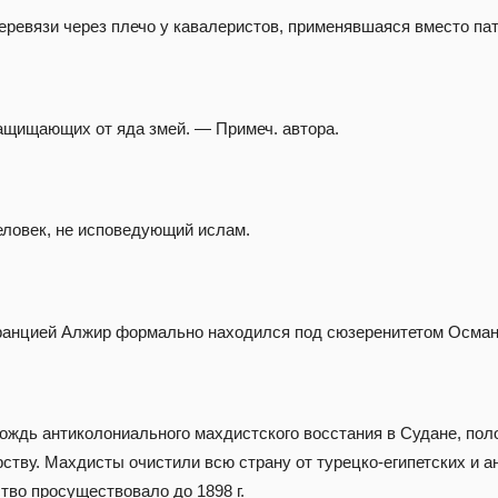
еревязи через плечо у кавалеристов, применявшаяся вместо па
ащищающих от яда змей. — Примеч. автора.
ловек, не исповедующий ислам.
 Францией Алжир формально находился под сюзеренитетом Осман
ждь антиколониального махдистского восстания в Судане, поло
ству. Махдисты очистили всю страну от турецко-египетских и ан
тво просуществовало до 1898 г.