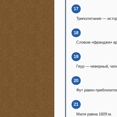
17
Триполитания — истор
18
Словом «франджи» ар
19
Гяур — неверный, чел
20
Фут равен приблизител
21
Миля равна 1609 м.